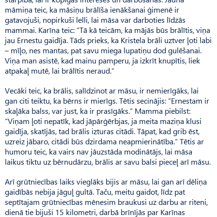
māmiņa teic, ka māsiņu brālīša ienākšanai ģimenē ir
gatavojuši, nopirkuši lelli, lai māsa var darboties līdzās
mammai. Karīna teic: “Tā kā teicām, ka mājās būs brālītis, viņa
jau Ernestu gaidīja. Tāds prieks, ka Kristela brāli uztver ļoti labi
– mīļo, nes mantas, pat savu miega lupatiņu dod gulēšanai.
Viņa man asistē, kad mainu pamperu, ja izkrīt knupītis, liek
atpakaļ mutē, lai brālītis neraud.”
Vecāki teic, ka brālis, salīdzinot ar māsu, ir nemierīgāks, lai
gan citi teiktu, ka bērns ir mierīgs. Tētis secinājis: “Ernestam ir
skaļāka balss, var just, ka ir prasīgāks.” Mamma piebilst:
“Viņam ļoti nepatīk, kad jāpārģērbjas, ja meita maziņa klusi
gaidīja, skatījās, tad brālis izturas citādi. Tā­pat, kad grib ēst,
uzreiz jābaro, citādi būs dzirdama neapmierinātība.” Tētis ar
humoru teic, ka vairs nav jāuzstāda modinātājs, lai māsa
laikus tiktu uz bērnudārzu, brālis ar savu balsi pieceļ arī māsu.
Arī grūtniecības laiks vieglāks bijis ar māsu, lai gan arī dēliņa
gaidībās nebija jāguļ gultā. Taču, meitu gaidot, līdz pat
septītajam grūtniecības mēnesim braukusi uz darbu ar riteni,
dienā tie bijuši 15 kilometri, darbā brīnījās par Karīnas