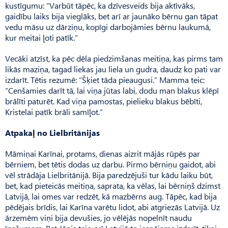
kustīgumu: “Varbūt tāpēc, ka dzīvesveids bija aktīvāks,
gaidību laiks bija vieglāks, bet arī ar jaunāko bērnu gan tāpat
vedu māsu uz dārziņu, kopīgi darbojāmies bērnu laukumā,
kur meitai ļoti patīk.”
Vecāki atzīst, ka pēc dēla piedzimšanas meitiņa, kas pirms tam
likās maziņa, tagad liekas jau liela un gudra, daudz ko pati var
izdarīt. Tētis rezumē: “Šķiet tāda pieaugusi.” Mamma teic:
“Cenša­mies darīt tā, lai viņa jūtas labi, dodu man blakus klēpī
brālīti paturēt. Kad viņa pamostas, pielieku blakus bēbīti,
Kristelai patīk brāli samīļot.”
Atpakaļ no Lielbritānijas
Māmiņai Karīnai, protams, dienas aizrit mājās rūpēs par
bērniem, bet tētis dodas uz darbu. Pirmo bērniņu gaidot, abi
vēl strādāja Lielbritānijā. Bija paredzējuši tur kādu laiku būt,
bet, kad pieteicās meitiņa, saprata, ka vēlas, lai bērniņš dzimst
Latvijā, lai omes var redzēt, kā mazbērns aug. Tāpēc, kad bija
pēdējais brīdis, lai Karīna varētu lidot, abi atgriezās Latvijā. Uz
ārzemēm viņi bija devušies, jo vēlējās nopelnīt naudu