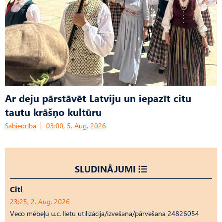
Ar deju pārstāvēt Latviju un iepazīt citu
tautu krāšņo kultūru
Sabiedrība
03:00, 5. Aug, 2026
SLUDINĀJUMI
Citi
23:25, 2. Aug, 2026
Veco mēbeļu u.c. lietu utilizācija/izvešana/pārvešana 24826054