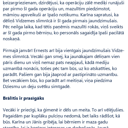
ķeizargriezienam, dzirdējusi, ka operāciju zālē mediķi runājuši
par pirmo šī gada operāciju un, mazulītim piedzimstot,
māmiņu apsveikuši ar īpašo notikumu. Karīna sapratusi, ka
dēliņš Vidzemes slimnīcā ir šī gada pirmais jaundzimušais.
Pēc neilga laika, kad tētis paņēmis mazulīti rokās, viņš sveikts
ar šī gada pirmo bērniņu, ko personāls sagaidīja īpaši pacilātā
noskaņā.
Pirmajā janvārī Ernests arī bija vienīgais jaundzimušais Vidze­
mes slimnīcā. Vecāki gan smej, ka jaunākajam dēliņam vien
pāris dienu un viņš nemaz pats neapjauš, kādā mediju
uzmanībā nonācis, toties pēc tam būs, uz ko atskatīties, ko
parādīt. Pašiem gan bija jāaprod ar pastiprināto uzmanību.
Bet vecākiem būs, ko parādīt arī meitiņai, viņa piedzima
Dziesmu un deju svētku simtgadē.
Brālītis ir prasīgāks
Vecāki ir priecīgi, ka ģimenē ir dēls un meita. To arī vēlējušies.
Pagaidām par kuplāku pulciņu nedomā, bet laiks rādīšot, kā
būs. Karīna un Jānis gribēja, lai bērniem ir maza gadu
starpība, lai ir kopīgas intereses un darbošanās. Jaunā