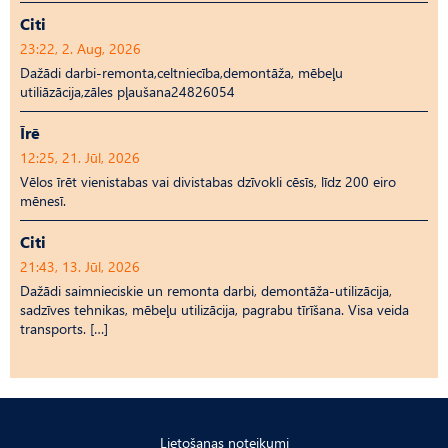
Citi
23:22, 2. Aug, 2026
Dažādi darbi-remonta,celtniecība,demontāža, mēbeļu
utiliāzācija,zāles pļaušana24826054
Īrē
12:25, 21. Jūl, 2026
Vēlos īrēt vienistabas vai divistabas dzīvokli cēsīs, līdz 200 eiro
mēnesī.
Citi
21:43, 13. Jūl, 2026
Dažādi saimnieciskie un remonta darbi, demontāža-utilizācija,
sadzīves tehnikas, mēbeļu utilizācija, pagrabu tīrīšana. Visa veida
transports. […]
Lietošanas noteikumi