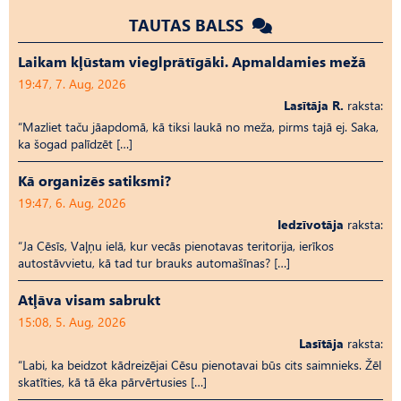
TAUTAS BALSS
Laikam kļūstam vieglprātīgāki. Apmaldamies mežā
19:47, 7. Aug, 2026
Lasītāja R.
raksta:
“Mazliet taču jāapdomā, kā tiksi laukā no meža, pirms tajā ej. Saka,
ka šogad palīdzēt […]
Kā organizēs satiksmi?
19:47, 6. Aug, 2026
Iedzīvotāja
raksta:
“Ja Cēsīs, Vaļņu ielā, kur vecās pienotavas teritorija, ierīkos
autostāvvietu, kā tad tur brauks automašīnas? […]
Atļāva visam sabrukt
15:08, 5. Aug, 2026
Lasītāja
raksta:
“Labi, ka beidzot kādreizējai Cēsu pienotavai būs cits saimnieks. Žēl
skatīties, kā tā ēka pārvērtusies […]