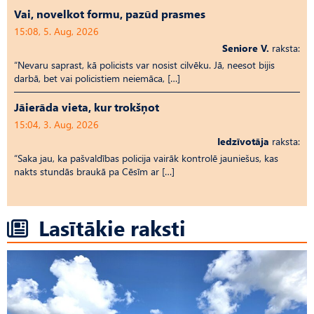
Vai, novelkot formu, pazūd prasmes
15:08, 5. Aug, 2026
Seniore V.
raksta:
“Nevaru saprast, kā policists var nosist cilvēku. Jā, neesot bijis
darbā, bet vai policistiem neiemāca, […]
Jāierāda vieta, kur trokšņot
15:04, 3. Aug, 2026
Iedzīvotāja
raksta:
“Saka jau, ka pašvaldības policija vairāk kontrolē jauniešus, kas
nakts stundās braukā pa Cēsīm ar […]
Lasītākie raksti