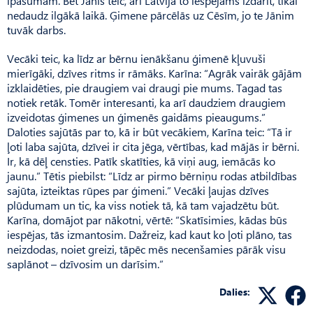
īpašumam. Bet Jānis teic, arī Latvijā to iespējams izdarīt, tikai
nedaudz ilgākā laikā. Ģimene pārcēlās uz Cēsīm, jo te Jānim
tuvāk darbs.
Vecāki teic, ka līdz ar bērnu ienākšanu ģimenē kļuvuši
mierīgāki, dzīves ritms ir rāmāks. Karīna: “Agrāk vairāk gājām
izklaidēties, pie draugiem vai draugi pie mums. Tagad tas
notiek retāk. Tomēr interesanti, ka arī daudziem draugiem
izveidotas ģimenes un ģimenēs gaidāms pieaugums.”
Daloties sajūtās par to, kā ir būt vecākiem, Karīna teic: “Tā ir
ļoti laba sajūta, dzīvei ir cita jēga, vērtības, kad mājās ir bērni.
Ir, kā dēļ censties. Patīk skatīties, kā viņi aug, iemācās ko
jaunu.” Tētis piebilst: “Līdz ar pirmo bērniņu rodas atbildības
sajūta, izteiktas rūpes par ģimeni.” Vecāki ļaujas dzīves
plūdumam un tic, ka viss notiek tā, kā tam vajadzētu būt.
Karīna, domājot par nākotni, vērtē: “Skatīsimies, kādas būs
iespējas, tās izmantosim. Dažreiz, kad kaut ko ļoti plāno, tas
neizdodas, noiet greizi, tāpēc mēs necenšamies pārāk visu
saplānot – dzīvosim un darīsim.”
Dalies: