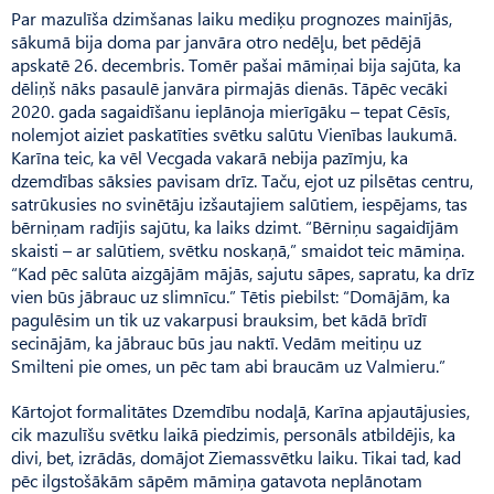
Par mazulīša dzimšanas laiku mediķu prognozes mainījās,
sākumā bija doma par janvāra otro nedēļu, bet pēdējā
apskatē 26. decembris. Tomēr pašai māmiņai bija sajūta, ka
dēliņš nāks pasaulē janvāra pirmajās dienās. Tāpēc vecāki
2020. gada sagaidīšanu ieplānoja mierīgāku – tepat Cēsīs,
nolemjot aiziet paskatīties svētku salūtu Vienības laukumā.
Karīna teic, ka vēl Vecgada vakarā nebija pazīmju, ka
dzemdības sāksies pavisam drīz. Taču, ejot uz pilsētas centru,
satrūkusies no svinētāju izšautajiem salūtiem, iespējams, tas
bērniņam radījis sajūtu, ka laiks dzimt. “Bērniņu sagaidījām
skaisti – ar salūtiem, svētku noskaņā,” smaidot teic māmiņa.
“Kad pēc salūta aizgājām mājās, sajutu sāpes, sapratu, ka drīz
vien būs jābrauc uz slimnīcu.” Tētis piebilst: “Domājām, ka
pagulēsim un tik uz vakarpusi brauksim, bet kādā brīdī
secinājām, ka jā­brauc būs jau naktī. Vedām meitiņu uz
Smilteni pie omes, un pēc tam abi braucām uz Valmieru.”
Kārtojot formalitātes Dzemdību nodaļā, Karīna apjautājusies,
cik mazulīšu svētku laikā piedzimis, personāls atbildējis, ka
divi, bet, izrādās, domājot Ziemassvētku laiku. Tikai tad, kad
pēc ilgstošākām sāpēm māmiņa gatavota neplānotam