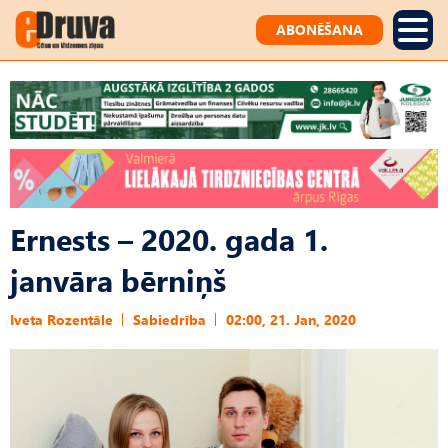
ABONĒŠANA
Ernests – 2020. gada 1.
janvāra bērniņš
Iveta Rozentāle
Sabiedrība
02:00, 21. Jan, 2020