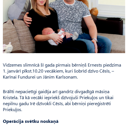
Vidzemes slimnīcā šī gada pirmais bērniņš Ernests piedzima
1. janvārī plkst.10.20 vecākiem, kuri šobrīd dzīvo Cēsīs, –
Karīnai Fundurei un Jānim Karlsonam.
Brālīti nepacietīgi gaidīja arī gandrīz divgadīgā māsiņa
Kristela. Tā kā vecāki iepriekš dzīvojuši Priekuļos un tikai
nepilnu gadu īrē dzīvokli Cēsīs, abi bērniņi piereģistrēti
Priekuļos.
Operācija svētku noskaņā