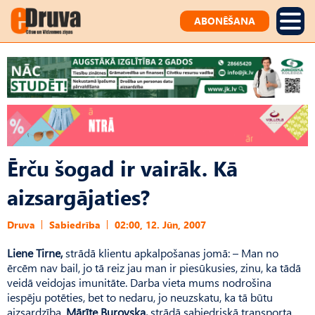
ABONĒŠANA
Ērču šogad ir vairāk. Kā
aizsargājaties?
Druva
Sabiedrība
02:00, 12. Jūn, 2007
Liene Tirne,
strādā klientu apkalpošanas jomā: – Man no
ērcēm nav bail, jo tā reiz jau man ir piesūkusies, zinu, ka tādā
veidā veidojas imunitāte. Darba vieta mums nodrošina
iespēju potēties, bet to nedaru, jo neuzskatu, ka tā būtu
aizsardzība.
Mārīte Burovska,
strādā sabiedriskā transporta