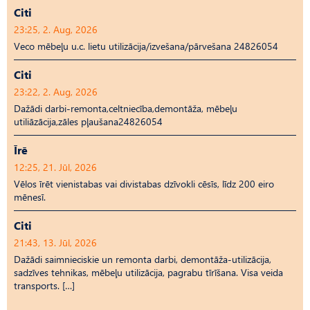
Citi
23:25, 2. Aug, 2026
Veco mēbeļu u.c. lietu utilizācija/izvešana/pārvešana 24826054
Citi
23:22, 2. Aug, 2026
Dažādi darbi-remonta,celtniecība,demontāža, mēbeļu
utiliāzācija,zāles pļaušana24826054
Īrē
12:25, 21. Jūl, 2026
Vēlos īrēt vienistabas vai divistabas dzīvokli cēsīs, līdz 200 eiro
mēnesī.
Citi
21:43, 13. Jūl, 2026
Dažādi saimnieciskie un remonta darbi, demontāža-utilizācija,
sadzīves tehnikas, mēbeļu utilizācija, pagrabu tīrīšana. Visa veida
transports. […]