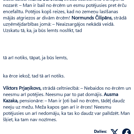
nozarē: – Man ir bail no ērcēm un esmu potējusies pret ērču
encefalītu. Potējos kopš reizes, kad no zemeņu lasīšanas
mājās atgriezos ar divām ērcēm!
Normunds Čilipāns,
strādā
uzņēmējdarbības jomā: – Neaizsargājos nekādā veidā.
Uzskatu tā, ka, ja būs lemts noslīkt, tad
tā arī notiks, tāpat, ja būs lemts,
ka ērce iekož, tad tā arī notiks.
Viktors Prjaņikovs,
strādā celtniecībā: – Nebaidos no ērcēm un
neesmu arī potējies. Neesmu par to pat domājis.
Ausma
Kazaka,
pensionāre: – Man ir ļoti bail no ērcēm, tādēļ daudz
neeju uz mežu. Meža kapos gan arī ir ērces! Neesmu
potējusies un arī nedomāju, ka tas ko daudz var palīdzēt. Man
šķiet, ka tam nav nozīmes.
Dalies: