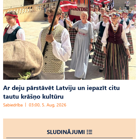
Ar deju pārstāvēt Latviju un iepazīt citu
tautu krāšņo kultūru
Sabiedrība
03:00, 5. Aug, 2026
SLUDINĀJUMI