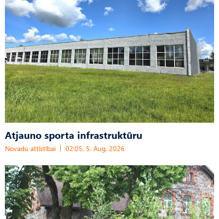
Atjauno sporta infrastruktūru
Novadu attīstībai
02:05, 5. Aug, 2026