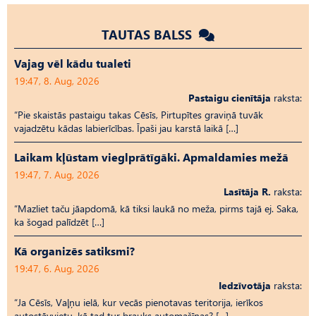
TAUTAS BALSS
Vajag vēl kādu tualeti
19:47, 8. Aug, 2026
Pastaigu cienītāja
raksta:
“Pie skaistās pastaigu takas Cēsīs, Pirtupītes graviņā tuvāk
vajadzētu kādas labierīcības. Īpaši jau karstā laikā […]
Laikam kļūstam vieglprātīgāki. Apmaldamies mežā
19:47, 7. Aug, 2026
Lasītāja R.
raksta:
“Mazliet taču jāapdomā, kā tiksi laukā no meža, pirms tajā ej. Saka,
ka šogad palīdzēt […]
Kā organizēs satiksmi?
19:47, 6. Aug, 2026
Iedzīvotāja
raksta:
“Ja Cēsīs, Vaļņu ielā, kur vecās pienotavas teritorija, ierīkos
autostāvvietu, kā tad tur brauks automašīnas? […]