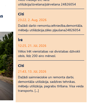
utilizācija/izvešana/pārvešana 24826054
Citi
as
23:22, 2. Aug, 2026
Dažādi darbi-remonta,celtniecība,demontāža,
mēbeļu utiliāzācija,zāles pļaušana24826054
Īrē
12:25, 21. Jūl, 2026
Vēlos īrēt vienistabas vai divistabas dzīvokli
cēsīs, līdz 200 eiro mēnesī.
Citi
21:43, 13. Jūl, 2026
Dažādi saimnieciskie un remonta darbi,
demontāža-utilizācija, sadzīves tehnikas,
mēbeļu utilizācija, pagrabu tīrīšana. Visa veida
transports. […]