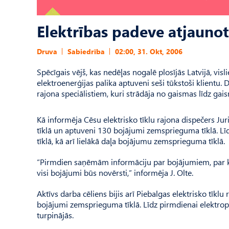
Elektrības padeve atjauno
Druva
Sabiedrība
02:00, 31. Okt, 2006
Spēcīgais vējš, kas nedēļas nogalē plosījās Latvijā, vi
elektroenerģijas palika aptuveni seši tūkstoši klientu.
rajona speciālistiem, kuri strādāja no gaismas līdz ga
Kā informēja Cēsu elektrisko tīklu rajona dispečers Ju
tīklā un aptuveni 130 bojājumi zemsprieguma tīklā. Lī
tīklā, kā arī lielākā daļa bojājumu zemsprieguma tīklā.
“Pirmdien saņēmām informāciju par bojājumiem, par ku
visi bojājumi būs novērsti,” informēja J. Olte.
Aktīvs darba cēliens bijis arī Piebalgas elektrisko tīkl
bojājumi zemsprieguma tīklā. Līdz pirmdienai elektropa
turpinājās.