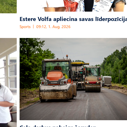
Estere Volfa apliecina savas līderpozīcij
Sports
09:12, 1. Aug, 2026