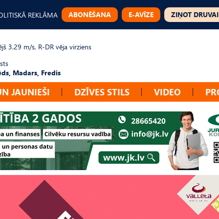
ABONĒŠANA
E-AVĪZE
ZIŅOT DRUVAI
OLITISKĀ REKLĀMA
jš 3.29 m/s, R-DR vēja virziens
sts
ēds, Madars, Fredis
UN JAUNIEŠI
DZĪVES STILS
VIDEO
PR