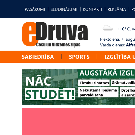
PASĀKUMI
SLUDINĀJUMI
KONTAKTI
REKLĀMA
P
+16° C, vē
Piektdiena, 7. augu
Vārda dienas:
Alfr
SABIEDRĪBA
SPORTS
IZGLĪTĪBA 