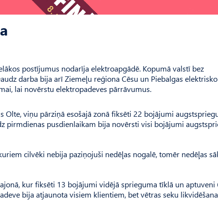
ta
slielākos postījumus nodarīja elektroapgādē. Kopumā valstī bez
 Daudz darba bija arī Ziemeļu reģiona Cēsu un Piebalgas elektrisko 
ismai, lai novērstu elektropadeves pārrāvumus.
ris Olte, viņu pārziņā esošajā zonā fiksēti 22 bojājumi augstsprie
dz pirmdienas pusdienlaikam bija novērsti visi bojājumi augstsp
riem cilvēki nebija paziņojuši nedēļas nogalē, tomēr nedēļas s
u rajonā, kur fiksēti 13 bojājumi vidējā sprieguma tīklā un aptuveni
deve bija atjaunota visiem klientiem, bet vētras seku likvidēšana