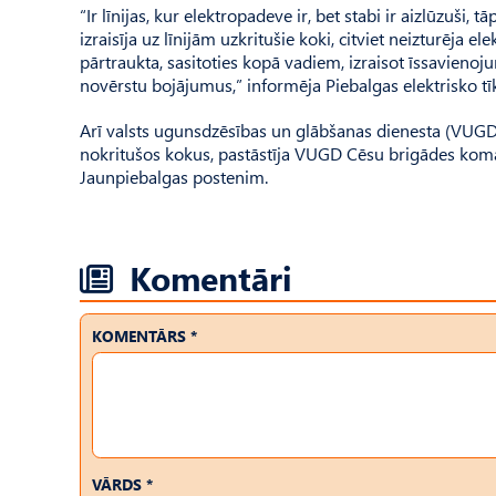
“Ir līnijas, kur elektropadeve ir, bet stabi ir aizlūzuši
izraisīja uz līnijām uzkritušie koki, citviet neizturēja e
pārtraukta, sasitoties kopā vadiem, izraisot īssavienoj
novērstu bojājumus,” informēja Piebalgas elektrisko tī
Arī valsts ugunsdzēsības un glābšanas dienesta (VUGD)
nokritušos kokus, pastāstīja VUGD Cēsu brigādes koman
Jaunpiebalgas postenim.
Komentāri
KOMENTĀRS *
VĀRDS *