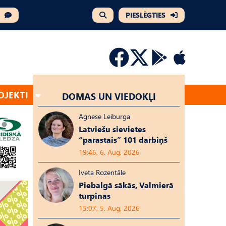
PIESLĒGTIES
OJEKTI
DOMAS UN VIEDOKĻI
Agnese Leiburga
Latviešu sievietes
“parastais” 101 darbiņš
19:46, 6. Aug, 2026
Iveta Rozentāle
Piebalgā sākās, Valmierā
turpinās
15:07, 5. Aug, 2026