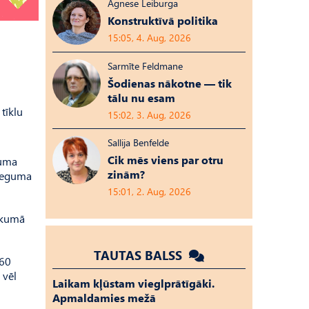
Agnese Leiburga
Konstruktīvā politika
15:05, 4. Aug, 2026
Sarmīte Feldmane
Šodienas nākotne — tik
tālu nu esam
tīklu
15:02, 3. Aug, 2026
Sallija Benfelde
Cik mēs viens par otru
guma
zinām?
rieguma
15:01, 2. Aug, 2026
ākumā
TAUTAS BALSS
 60
 vēl
Laikam kļūstam vieglprātīgāki.
Apmaldamies mežā