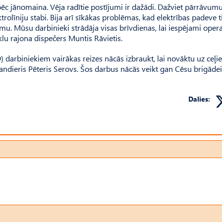
, tāpēc jānomaina. Vēja radītie postījumi ir dažādi. Dažviet pārrāvum
lektrolīniju stabi. Bija arī sīkākas problēmas, kad elektrības padeve t
umu. Mūsu darbinieki strādāja visas brīvdienas, lai iespējami opera
klu rajona dispečers Muntis Rāvietis.
 darbiniekiem vairākas reizes nācās izbraukt, lai novāktu uz ceļ
dieris Pēteris Serovs. Šos darbus nācās veikt gan Cēsu brigādei
Dalies: