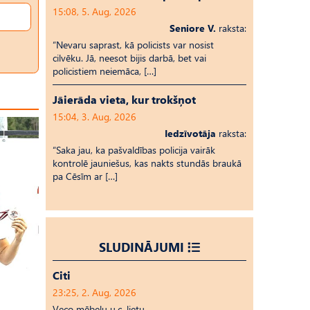
15:08, 5. Aug, 2026
Seniore V.
raksta:
“Nevaru saprast, kā policists var nosist
cilvēku. Jā, neesot bijis darbā, bet vai
policistiem neiemāca, […]
Jāierāda vieta, kur trokšņot
15:04, 3. Aug, 2026
Iedzīvotāja
raksta:
“Saka jau, ka pašvaldības policija vairāk
kontrolē jauniešus, kas nakts stundās braukā
pa Cēsīm ar […]
SLUDINĀJUMI
Citi
23:25, 2. Aug, 2026
Veco mēbeļu u.c. lietu