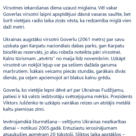
Virsotnes iekarošanas diena uzaust miglaina. Vēl vakar
Goverlas virsotni laipni apspīdējusi dāsnā vasaras saulīte, bet
šorīt vietējais radio laika ziņās vēsta, ka redzamība miglā vien
daži metri.
Ukrainas augstāko virsotni Goverlu (2061 metrs) par savu
uzskata gan Karpatu nacionālais dabas parks, gan Karpatu
biosfēras rezervāts, jo abu robeža noteikta pāri virsotnei.
Kalns tūrismam „atvērts” no maija līdz novembrim. Uzkāpt
virsotnē un nokļūt lejup var pa sešiem dažāda garuma
maršrutiem. Īsākais veicams piecās stundās, garākais divās
dienās, pa ceļam apciemojot arī blakus kalnu grēdu.
Goverla, ko vietējie lepni dēvē arī par Ukrainas Fudžijamu,
patiesi ir kā valsts iedzīvotāju svētceļojuma mērķis. Prezidents
Viktors Juščenko te uzkāpis vairākas reizes un atstājis metālā
kaltu piemiņas zīmi.
Ievērojamākā šturmēšana – veltījums Ukrainas neatkarības
dienai – notikusi 2005.gadā. Entuziastu ierosinājumam
atsaukušies apmēram 20 tūkstoši. Sliktos laika apstākļos –