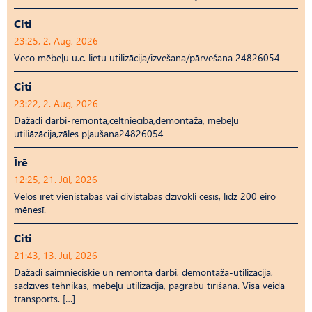
Citi
23:25, 2. Aug, 2026
Veco mēbeļu u.c. lietu utilizācija/izvešana/pārvešana 24826054
Citi
23:22, 2. Aug, 2026
Dažādi darbi-remonta,celtniecība,demontāža, mēbeļu
utiliāzācija,zāles pļaušana24826054
Īrē
12:25, 21. Jūl, 2026
Vēlos īrēt vienistabas vai divistabas dzīvokli cēsīs, līdz 200 eiro
mēnesī.
Citi
21:43, 13. Jūl, 2026
Dažādi saimnieciskie un remonta darbi, demontāža-utilizācija,
sadzīves tehnikas, mēbeļu utilizācija, pagrabu tīrīšana. Visa veida
transports. […]