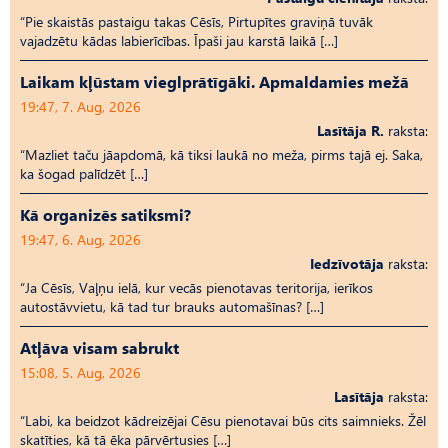
“Pie skaistās pastaigu takas Cēsīs, Pirtupītes graviņā tuvāk
vajadzētu kādas labierīcības. Īpaši jau karstā laikā […]
Laikam kļūstam vieglprātīgāki. Apmaldamies mežā
19:47, 7. Aug, 2026
Lasītāja R.
raksta:
“Mazliet taču jāapdomā, kā tiksi laukā no meža, pirms tajā ej. Saka,
ka šogad palīdzēt […]
Kā organizēs satiksmi?
19:47, 6. Aug, 2026
Iedzīvotāja
raksta:
“Ja Cēsīs, Vaļņu ielā, kur vecās pienotavas teritorija, ierīkos
autostāvvietu, kā tad tur brauks automašīnas? […]
Atļāva visam sabrukt
15:08, 5. Aug, 2026
Lasītāja
raksta:
“Labi, ka beidzot kādreizējai Cēsu pienotavai būs cits saimnieks. Žēl
skatīties, kā tā ēka pārvērtusies […]