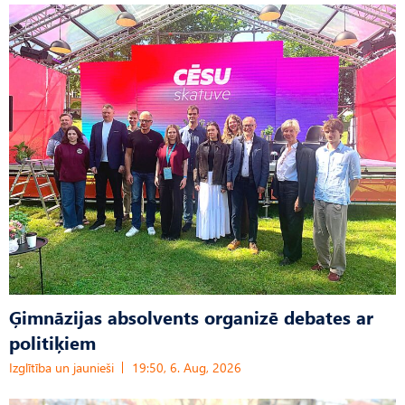
Ģimnāzijas absolvents organizē debates ar
politiķiem
Izglītība un jaunieši
19:50, 6. Aug, 2026