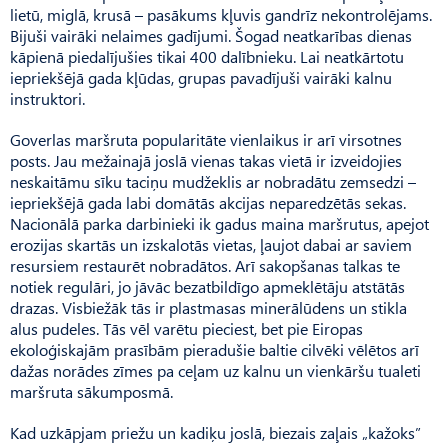
lietū, miglā, krusā – pasākums kļuvis gandrīz nekontrolējams.
Bijuši vairāki nelaimes gadījumi. Šogad neatkarības dienas
kāpienā piedalījušies tikai 400 dalībnieku. Lai neatkārtotu
iepriekšējā gada kļūdas, grupas pavadījuši vairāki kalnu
instruktori.
Goverlas maršruta popularitāte vienlaikus ir arī virsotnes
posts. Jau mežainajā joslā vienas takas vietā ir izveidojies
neskaitāmu sīku taciņu mudžeklis ar nobradātu zemsedzi –
iepriekšējā gada labi domātās akcijas neparedzētās sekas.
Nacionālā parka darbinieki ik gadus maina maršrutus, apejot
erozijas skartās un izskalotās vietas, ļaujot dabai ar saviem
resursiem restaurēt nobradātos. Arī sakopšanas talkas te
notiek regulāri, jo jāvāc bezatbildīgo apmeklētāju atstātās
drazas. Visbiežāk tās ir plastmasas minerālūdens un stikla
alus pudeles. Tās vēl varētu pieciest, bet pie Eiropas
ekoloģiskajām prasībām pieradušie baltie cilvēki vēlētos arī
dažas norādes zīmes pa ceļam uz kalnu un vienkāršu tualeti
maršruta sākumposmā.
Kad uzkāpjam priežu un kadiķu joslā, biezais zaļais „kažoks”