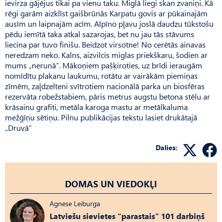
ievirza gājējus tikai pa vienu taku. Miglā liegi skan zvaniņi. Kā
rēgi garām aizklīst gaišbrūnās Karpatu govis ar pūkainajām
ausīm un laipnajām acīm. Alpīno pļavu joslā daudzu tūkstošu
pēdu iemītā taka atkal sazarojas, bet nu jau tās stāvums
liecina par tuvo finišu. Beidzot virsotne! No cerētās ainavas
neredzam neko. Kalns, aizvilcis miglas priekškaru, šodien ar
mums „nerunā”. Mākoņiem pašķiroties, uz brīdi ieraugām
nomīdītu plakanu laukumu, rotātu ar vairākām piemiņas
zīmēm, zaļdzelteni svītrotiem nacionālā parka un biosfēras
rezervāta robežstabiem, pāris metrus augstu betona stēlu ar
krāsainu grafiti, metāla karoga mastu ar metālkaluma
mežģīņu sētiņu. Pilnu publikācijas tekstu lasiet drukātajā
„Druvā”
Dalies:
DOMAS UN VIEDOKĻI
Agnese Leiburga
Latviešu sievietes “parastais” 101 darbiņš