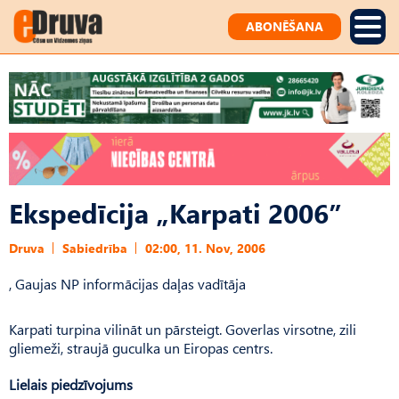
ABONĒŠANA
Ekspedīcija „Karpati 2006”
Druva
Sabiedrība
02:00, 11. Nov, 2006
, Gaujas NP informācijas daļas vadītāja
Karpati turpina vilināt un pārsteigt. Goverlas virsotne, zili
gliemeži, straujā guculka un Eiropas centrs.
Lielais piedzīvojums