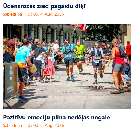
Ūdensrozes zied pagaidu dīķī
Sabiedrība
03:00, 4. Aug, 2026
Pozitīvu emociju pilna nedēļas nogale
Sabiedrība
03:00, 6. Aug, 2026