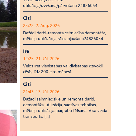
utilizācija/izvešana/pārvešana 24826054
Citi
23:22, 2. Aug, 2026
Dažādi darbi-remonta,celtniecība,demontāža,
mēbeļu utiliāzācija,zāles pļaušana24826054
Īrē
12:25, 21. Jūl, 2026
Vēlos īrēt vienistabas vai divistabas dzīvokli
cēsīs, līdz 200 eiro mēnesī.
Citi
21:43, 13. Jūl, 2026
Dažādi saimnieciskie un remonta darbi,
demontāža-utilizācija, sadzīves tehnikas,
mēbeļu utilizācija, pagrabu tīrīšana. Visa veida
transports. […]