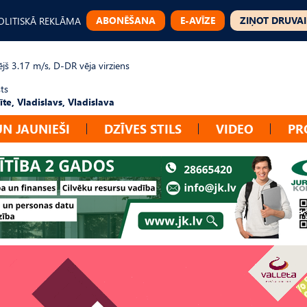
ABONĒŠANA
E-AVĪZE
ZIŅOT DRUVAI
OLITISKĀ REKLĀMA
jš 3.17 m/s, D-DR vēja virziens
ts
te, Vladislavs, Vladislava
UN JAUNIEŠI
DZĪVES STILS
VIDEO
PR