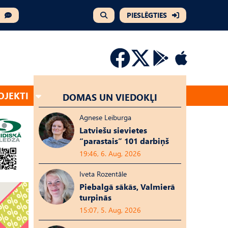
PIESLĒGTIES
OJEKTI
DOMAS UN VIEDOKĻI
Agnese Leiburga
Latviešu sievietes
“parastais” 101 darbiņš
19:46, 6. Aug, 2026
Iveta Rozentāle
Piebalgā sākās, Valmierā
turpinās
15:07, 5. Aug, 2026