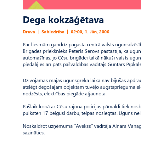
Dega kokzāģētava
Druva
Sabiedrība
02:00, 1. Jūn, 2006
Par liesmām gandrīz pagasta centrā valsts ugunsdzēsīb
Brigādes priekšnieks Pēteris Serovs pastāstīja, ka ugun
automašīnas, jo Cēsu brigādei talkā nākuši valsts uguns
piedalījies arī pats pašvaldības vadītājs Guntars Pīpkalē
Dzīvojamās mājas ugunsgrēka laikā nav bijušas apdraudē
atslēgt degošajam objektam tuvējo augstsprieguma elek
nodzēsts, elektrības piegāde atjaunota.
Pašlaik kopā ar Cēsu rajona policijas pārvaldi tiek nos
pulksten 17 beigusi darbu, telpas noslēgtas. Uguns nel
Noskaidrot uzņēmuma “Avekss” vadītāja Ainara Vanaga 
sazināties.