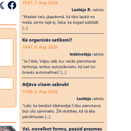
19:47, 7. Aug, 2026
Lasītāja R.
raksta:
“Mazliet taču jāapdomā, kā tiksi laukā no
meža, pirms tajā ej. Saka, ka šogad palīdzēt
[…]
Kā organizēs satiksmi?
19:47, 6. Aug, 2026
Iedzīvotāja
raksta:
“Ja Cēsīs, Vaļņu ielā, kur vecās pienotavas
teritorija, ierīkos autostāvvietu, kā tad tur
brauks automašīnas? […]
Atļāva visam sabrukt
15:08, 5. Aug, 2026
Lasītāja
raksta:
“Labi, ka beidzot kādreizējai Cēsu pienotavai
būs cits saimnieks. Žēl skatīties, kā tā ēka
pārvērtusies […]
Vai, novelkot formu, pazūd prasmes