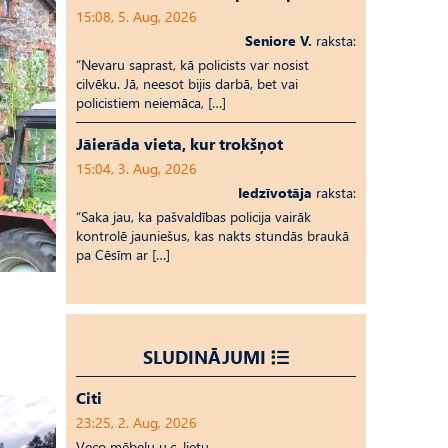
15:08, 5. Aug, 2026
Seniore V.
raksta:
“Nevaru saprast, kā policists var nosist
cilvēku. Jā, neesot bijis darbā, bet vai
policistiem neiemāca, […]
Jāierāda vieta, kur trokšņot
15:04, 3. Aug, 2026
Iedzīvotāja
raksta:
“Saka jau, ka pašvaldības policija vairāk
kontrolē jauniešus, kas nakts stundās braukā
pa Cēsīm ar […]
SLUDINĀJUMI
Citi
23:25, 2. Aug, 2026
Veco mēbeļu u.c. lietu