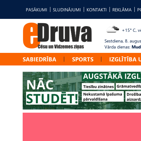
PASĀKUMI
SLUDINĀJUMI
KONTAKTI
REKLĀMA
P
+15° C, vē
Sestdiena, 8. augus
Vārda dienas:
Mudī
SABIEDRĪBA
SPORTS
IZGLĪTĪBA 