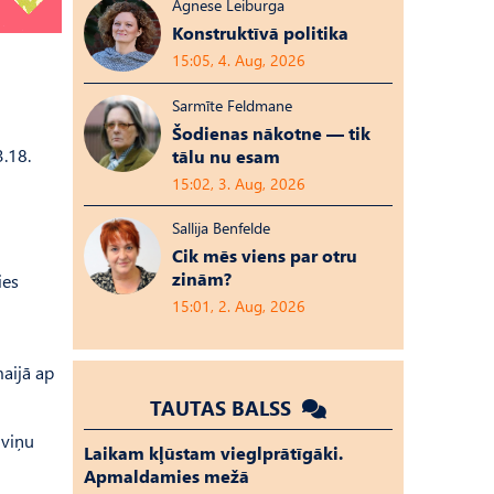
Agnese Leiburga
Konstruktīvā politika
15:05, 4. Aug, 2026
Sarmīte Feldmane
Šodienas nākotne — tik
.18.
tālu nu esam
15:02, 3. Aug, 2026
Sallija Benfelde
Cik mēs viens par otru
zinām?
ies
15:01, 2. Aug, 2026
maijā ap
TAUTAS BALSS
 viņu
Laikam kļūstam vieglprātīgāki.
Apmaldamies mežā