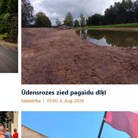
Ūdensrozes zied pagaidu dīķī
Sabiedrība
03:00, 4. Aug, 2026