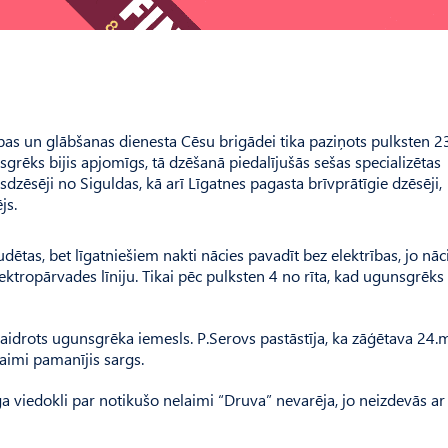
as un glābšanas dienesta Cēsu brigādei tika paziņots pulksten 23
sgrēks bijis apjomīgs, tā dzēšanā piedalījušās sešas specializētas
dzēsēji no Siguldas, kā arī Līgatnes pagasta brīvprātīgie dzēsēji,
js.
tas, bet līgatniešiem nakti nācies pavadīt bez elektrības, jo nāc
tropārvades līniju. Tikai pēc pulksten 4 no rīta, kad ugunsgrēks
kaidrots ugunsgrēka iemesls. P.Serovs pastāstīja, ka zāģētava 24.
aimi pamanījis sargs.
viedokli par notikušo nelaimi “Druva” nevarēja, jo neizdevās ar