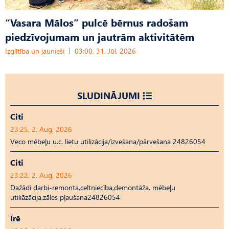
“Vasara Mālos” pulcē bērnus radošam
piedzīvojumam un jautrām aktivitātēm
Izglītība un jaunieši
03:00, 31. Jūl, 2026
SLUDINĀJUMI
Citi
23:25, 2. Aug, 2026
Veco mēbeļu u.c. lietu utilizācija/izvešana/pārvešana 24826054
Citi
23:22, 2. Aug, 2026
Dažādi darbi-remonta,celtniecība,demontāža, mēbeļu
utiliāzācija,zāles pļaušana24826054
Īrē