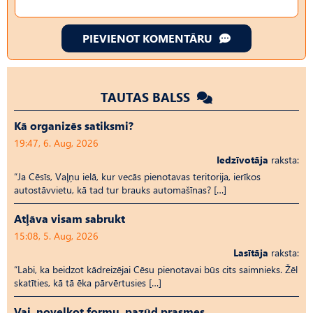
PIEVIENOT KOMENTĀRU
TAUTAS BALSS
Kā organizēs satiksmi?
19:47, 6. Aug, 2026
Iedzīvotāja
raksta:
“Ja Cēsīs, Vaļņu ielā, kur vecās pienotavas teritorija, ierīkos
autostāvvietu, kā tad tur brauks automašīnas? […]
Atļāva visam sabrukt
15:08, 5. Aug, 2026
Lasītāja
raksta:
“Labi, ka beidzot kādreizējai Cēsu pienotavai būs cits saimnieks. Žēl
skatīties, kā tā ēka pārvērtusies […]
Vai, novelkot formu, pazūd prasmes