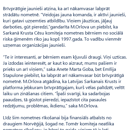
Brīvprātīgie jaunieši atzina, ka arī nākamvasar labprāt
strādātu nometnē. “Veidojas jauna komanda, ir aktīvi jaunieši,
kuri gatavi uzņemties atbildību. Viņiem jāuzticas, jāļauj
darboties, gūt pieredzi,”gandarīta M.Orlova un piebilst, ka
Sarkanā Krusta Cēsu komiteja nometnes bērniem no sociālā
riska ģimenēm rīko jau kopš 1997.gada. To vadību vienmēr
uzņemas organizācijas jaunieši.
“Te ir interesanti, ar bērniem esam kļuvuši draugi. Viņi uzticas.
Ja izdodas ieinteresēt, ar kaut ko aizraut, mums pašiem ir
prieks un arī viņiem,” saka Anete Marta Goba, bet Emīlija
Stapulone piebilst, ka labprāt arī nākamvasar būt brīvprātīgā
nometnē. M.Orlova atgādina, ka Latvijas Sarkanais Krusts ir
platforma jebkuram brīvprātīgajam, kurš vēlas palīdzēt, veltīt
laiku un zināšanas citiem. “Īpaši svarīgi, ka sadarbojas
paaudzes, tā gūstot pieredzi, iepazīstot cita pasaules
redzējumu, problēmas, ikdienu,” saka M.Orlova.
Līdz šim nometnes rīkošanai bija finansiāls atbalsts no
draugiem Norvēģijā, šogad ne. Tomēr komiteja neatlika
nometnes rīkošanu, jo bērni to gaida, viņiem tā ir ļoti