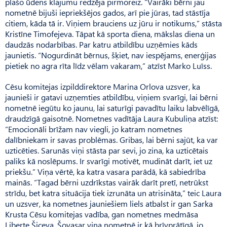
plašo ūdens klajumu redzēja pirmoreiz. “Vairāki bērni jau
nometnē bijuši iepriekšējos gados, arī pie jūras, tad stāstīja
citiem, kāda tā ir. Viņiem brauciens uz jūru ir notikums,” stāsta
Kristīne Timo­fejeva. Tāpat kā sporta diena, mākslas diena un
daudzās nodarbības. Par katru atbildību uzņēmies kāds
jaunietis. “Nogurdināt bērnus, šķiet, nav iespējams, enerģijas
pietiek no agra rīta līdz vēlam vakaram,” atzīst Marko Luīss.
Cēsu komitejas izpilddirektore Marina Orlova uzsver, ka
jaunieši ir gatavi uzņemties atbildību, viņiem svarīgi, lai bērni
nometnē iegūtu ko jaunu, lai saturīgi pavadītu laiku labvēlīgā,
draudzīgā gaisotnē. Nometnes vadītāja Laura Kubuliņa atzīst:
“Emocionāli brīžam nav viegli, jo katram nometnes
dalībniekam ir savas problēmas. Gribas, lai bērni sajūt, ka var
uzticēties. Sarunās viņi stāsta par sevi, jo zina, ka uzticētais
paliks kā noslēpums. Ir svarīgi motivēt, mudināt darīt, iet uz
priekšu.” Viņa vērtē, ka katra vasara parādā, kā sabiedrība
mainās. “Tagad bērni uzdrīkstas vairāk darīt pretī, netrūkst
strīdu, bet katra situācija tiek izrunāta un atrisināta,” teic Laura
un uzsver, ka nometnes jauniešiem liels atbalst ir gan Sarka
Krusta Cēsu komitejas vadība, gan nometnes medmāsa
Liberte Šiceva. Šovasar viņa nometnē ir kā brīvprātīgā, jo