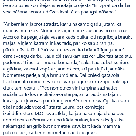
iesaistījusies komitejas īstenotajā projektā “Brīvprātīgā darba
veicināšana senioru dzīves kvalitātes paaugstināšanai”.
“Ar bērniem jāprot strādāt, katru nākamo gadu jūtam, kā
mainās intereses. Nometne viņiem ir izraušanās no ikdienas.
Atceros, kā pagājušajā vasarā kāds puika ļoti negribēja braukt
mājās. Viņiem katram ir kas tāds, par ko sāp sirsniņa,”
pārdomās dalās L.Sičeva un uzsver, ka brīvprātīgie jaunieši
dara svētīgu darbu. Jaunieši savukārt uzsver Libertas atbalstu,
padomu. “Liberta ir mūsu komandā,” saka Laura, bet seniore
atgādina, ka esot kopā ar jauniešiem, arī pati kļūst jaunāka.
Nometnes pēdējā bija brīnumdiena. Dalībnieki gatavoja
tradicionālo nometnes kūku, vārīja ugunskurā zupu, rakstīja
cits citam vēstuli. “Pēc nometnes viņi turpina sazināties
sociālajos tīklos ne tikai savā starpā, arī ar audzinātājām,
kuras jau kļuvušas par draugiem Bērniem ir svarīgi, ka esam
tikai nedaudz vecāki,” stāsta Laura, bet komitejas
izpilddirektore M.Orlova atklāj, ka jau nākamajā dienā pēc
nometnes saņēmusi ziņu no kāda puikas, kurš rakstījis, ka
nākamgad arī grib būt nometnē, savukārt kāda mamma
pateikusies, ka bērns nometnē daudz ieguvis.