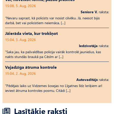
15:08, 5. Aug, 2026
Seniore V.
raksta:
“Nevaru saprast, kā policists var nosist cilvēku. Jā, neesot bijis
darbā, bet vai policistiem neiemāca, […]
Jāierāda vieta, kur trokšņot
15:04, 3. Aug, 2026
Iedzīvotāja
raksta:
“Saka jau, ka pašvaldības policija vairāk kontrolē jauniešus, kas
nakts stundās braukā pa Cēsīm ar […]
Vajadzīga ātruma kontrole
15:04, 2. Aug, 2026
Autovadītājs
raksta:
“Pēdējais laiks uz Vid­ze­mes šosejas no Līgatnes līdz Ieriķiem arī
ieviest ātruma kontroles posmu. Citādi […]
Lasītākie raksti