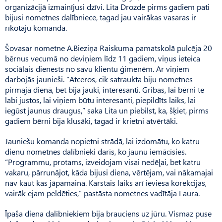
organizācijā izmainījusi dzīvi. Lita Drozde pirms gadiem pati
bijusi nometnes dalībniece, tagad jau vairākas vasaras ir
rīkotāju komandā.
Šovasar nometne A.Bieziņa Raiskuma pamatskolā pulcēja 20
bērnus vecumā no deviņiem līdz 11 gadiem, viņus ieteica
sociālais dienests no savu klientu ģimenēm. Ar viņiem
darbojās jaunieši. “Atceros, cik satraukta biju nometnes
pirmajā dienā, bet bija jauki, interesanti. Gribas, lai bērni te
labi justos, lai viņiem būtu interesanti, piepildīts laiks, lai
iegūst jaunus draugus,” saka Lita un piebilst, ka, šķiet, pirms
gadiem bērni bija klusāki, tagad ir krietni atvērtāki.
Jauniešu komanda nopietni strādā, lai izdomātu, ko katru
dienu nometnes dalībnieki darīs, ko jaunu iemācīsies.
“Programmu, protams, izveidojam visai nedēļai, bet katru
vakaru, pārrunājot, kāda bijusi diena, vērtējam, vai nākamajai
nav kaut kas jāpamaina. Karstais laiks arī ieviesa korekcijas,
vairāk ejam peldēties,” pastāsta nometnes vadītāja Laura.
Īpaša diena dalībniekiem bija brauciens uz jūru. Vismaz puse