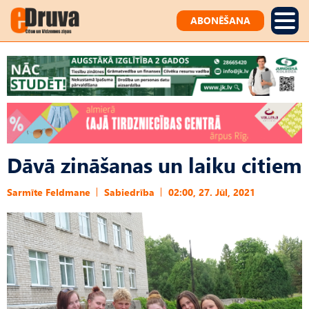
ABONĒŠANA
Dāvā zināšanas un laiku citiem
Sarmīte Feldmane
Sabiedrība
02:00, 27. Jūl, 2021