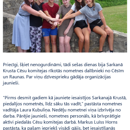
Priecīgi, šķiet nenogurdināmi, tādi sešas dienas bija Sarkanā
Krusta Cēsu komitejas rīkotās nometnes dalībnieki no Cēsīm
un Raunas. Par viņu dzīvesprieku gādāja organizācijas
jaunieši.
“Pirms desmit gadiem kā jauniete iesaistījos Sarkanajā Krustā,
piedalījos nometnēs, līdz sāku tās vadīt,” pastāsta nometnes
vadītāja Laura Kubuliņa. Nedēļu nometnei viņa izbrīvēja no
darba. Pārējie jaunieši, nometnes personāls, kā brīvprātīgie
aktīvi piedalās Cēsu komitejas darbā. Markus Luīss Horns
pastāsta, ka pašam iepriekš visādi gājis, bet iesaistīšanās