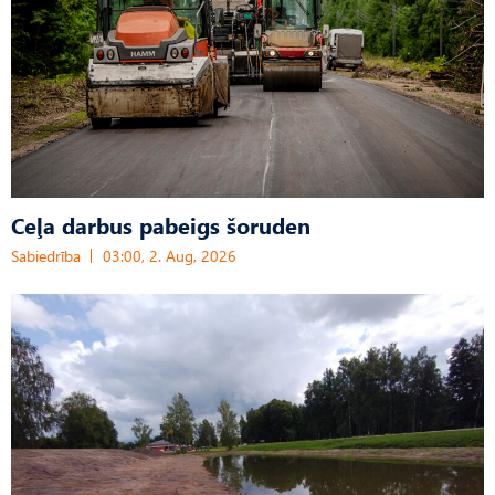
Ceļa darbus pabeigs šoruden
Sabiedrība
03:00, 2. Aug, 2026