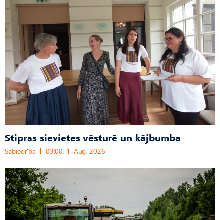
Stipras sievietes vēsturē un kājbumba
Sabiedrība
03:00, 1. Aug, 2026