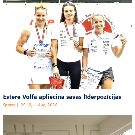
Estere Volfa apliecina savas līderpozīcijas
Sports
09:12, 1. Aug, 2026