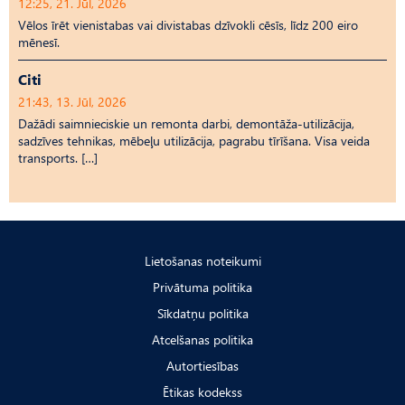
12:25, 21. Jūl, 2026
Vēlos īrēt vienistabas vai divistabas dzīvokli cēsīs, līdz 200 eiro
mēnesī.
Citi
21:43, 13. Jūl, 2026
Dažādi saimnieciskie un remonta darbi, demontāža-utilizācija,
sadzīves tehnikas, mēbeļu utilizācija, pagrabu tīrīšana. Visa veida
transports. […]
Lietošanas noteikumi
Privātuma politika
Sīkdatņu politika
Atcelšanas politika
Autortiesības
Ētikas kodekss