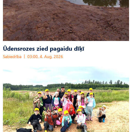
Ūdensrozes zied pagaidu dīķī
Sabiedrība
03:00, 4. Aug, 2026