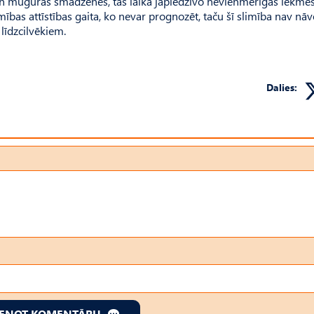
s un muguras smadzenes, tās laikā jāpiedzīvo nevienmērīgas lēkmes
ības attīstības gaita, ko nevar prognozēt, taču šī slimība nav nāv
līdzcilvēkiem.
Dalies:
IENOT KOMENTĀRU