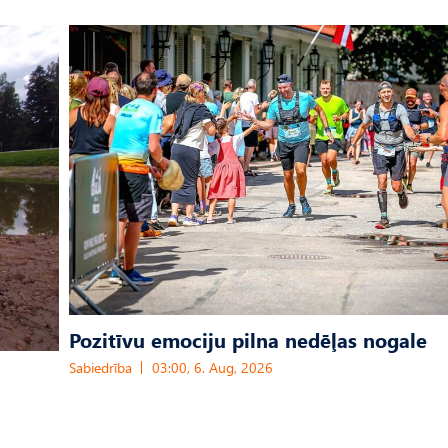
Pozitīvu emociju pilna nedēļas nogale
Sabiedrība
03:00, 6. Aug, 2026