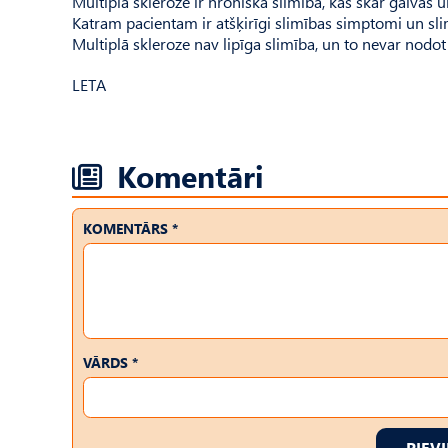
Multiplā skleroze ir hroniska slimība, kas skar galva
Katram pacientam ir atšķirīgi slimības simptomi un slim
Multiplā skleroze nav lipīga slimība, un to nevar nodot 
LETA
Komentāri
KOMENTĀRS *
VĀRDS *
PIEV