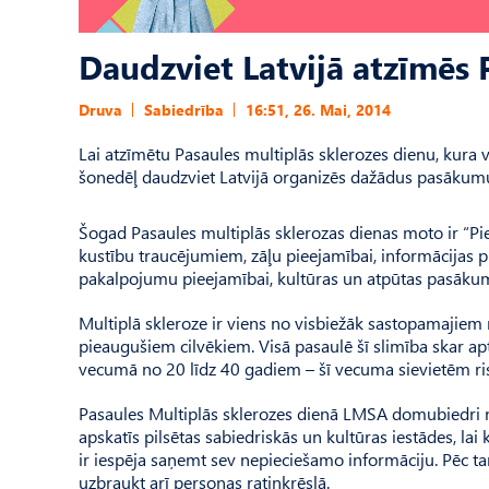
Daudzviet Latvijā atzīmēs 
Druva
Sabiedrība
16:51, 26. Mai, 2014
Lai atzīmētu Pasaules multiplās sklerozes dienu, kura v
šonedēļ daudzviet Latvijā organizēs dažādus pasākumus
Šogad Pasaules multiplās sklerozas dienas moto ir “Pie
kustību traucējumiem, zāļu pieejamībai, informācijas pi
pakalpojumu pieejamībai, kultūras un atpūtas pasākumu 
Multiplā skleroze ir viens no visbiežāk sastopamajiem
pieaugušiem cilvēkiem. Visā pasaulē šī slimība skar apt
vecumā no 20 līdz 40 gadiem – šī vecuma sievietēm risk
Pasaules Multiplās sklerozes dienā LMSA domubiedri no
apskatīs pilsētas sabiedriskās un kultūras iestādes, lai
ir iespēja saņemt sev nepieciešamo informāciju. Pēc tam
uzbraukt arī personas ratiņkrēslā.