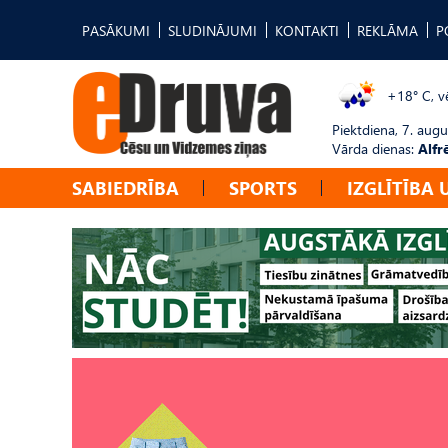
PASĀKUMI
SLUDINĀJUMI
KONTAKTI
REKLĀMA
P
+18° C, vē
Piektdiena, 7. augu
Vārda dienas:
Alfr
SABIEDRĪBA
SPORTS
IZGLĪTĪBA 