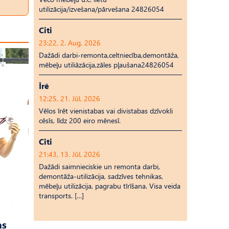
utilizācija/izvešana/pārvešana 24826054
Citi
23:22, 2. Aug, 2026
Dažādi darbi-remonta,celtniecība,demontāža,
mēbeļu utiliāzācija,zāles pļaušana24826054
Īrē
12:25, 21. Jūl, 2026
Vēlos īrēt vienistabas vai divistabas dzīvokli
cēsīs, līdz 200 eiro mēnesī.
Citi
21:43, 13. Jūl, 2026
Dažādi saimnieciskie un remonta darbi,
demontāža-utilizācija, sadzīves tehnikas,
mēbeļu utilizācija, pagrabu tīrīšana. Visa veida
transports. […]
as