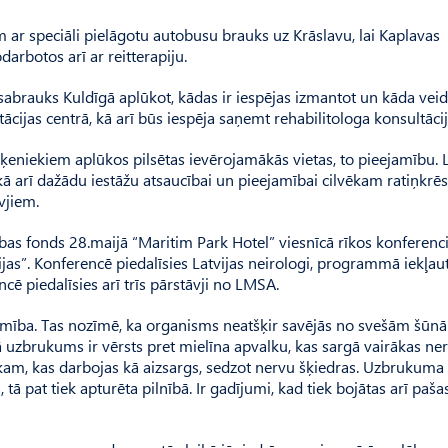
 ar speciāli pielāgotu autobusu brauks uz Krāslavu, lai Kaplavas
arbotos arī ar reitterapiju.
 sabrauks Kuldīgā aplūkot, kādas ir iespējas izmantot un kāda vei
ācijas centrā, kā arī būs iespēja saņemt rehabilitologa konsultācij
šķeniekiem aplūkos pilsētas ievērojamākās vietas, to pieejamību.
 arī dažādu iestāžu atsaucībai un pieejamībai cilvēkam ratiņkrēs
vjiem.
ības fonds 28.maijā “Maritim Park Hotel” viesnīcā rīkos konferenc
ijas”. Konferencē piedalīsies Latvijas neirologi, programmā iekļau
cē piedalīsies arī trīs pārstāvji no LMSA.
slimība. Tas nozīmē, ka organisms neatšķir savējās no svešām šūn
ā uzbrukums ir vērsts pret mielīna apvalku, kas sargā vairākas ne
kam, kas darbojas kā aizsargs, sedzot nervu šķiedras. Uzbrukuma
 tā pat tiek apturēta pilnībā. Ir gadījumi, kad tiek bojātas arī paš