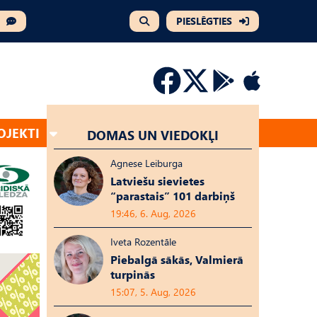
PIESLĒGTIES
OJEKTI
DOMAS UN VIEDOKĻI
Agnese Leiburga
Latviešu sievietes
“parastais” 101 darbiņš
19:46, 6. Aug, 2026
Iveta Rozentāle
Piebalgā sākās, Valmierā
turpinās
15:07, 5. Aug, 2026