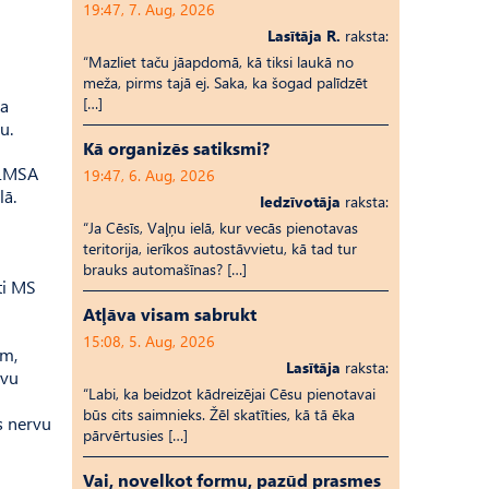
19:47, 7. Aug, 2026
Lasītāja R.
raksta:
“Mazliet taču jāapdomā, kā tiksi laukā no
meža, pirms tajā ej. Saka, ka šogad palīdzēt
[…]
da
u.
Kā organizēs satiksmi?
 LMSA
19:47, 6. Aug, 2026
lā.
Iedzīvotāja
raksta:
“Ja Cēsīs, Vaļņu ielā, kur vecās pienotavas
teritorija, ierīkos autostāvvietu, kā tad tur
i
brauks automašīnas? […]
ti MS
Atļāva visam sabrukt
15:08, 5. Aug, 2026
ām,
Lasītāja
raksta:
rvu
“Labi, ka beidzot kādreizējai Cēsu pienotavai
būs cits saimnieks. Žēl skatīties, kā tā ēka
as nervu
pārvērtusies […]
Vai, novelkot formu, pazūd prasmes