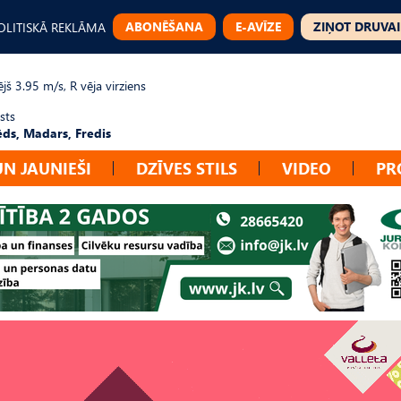
ABONĒŠANA
E-AVĪZE
ZIŅOT DRUVAI
OLITISKĀ REKLĀMA
jš 3.95 m/s, R vēja virziens
sts
ēds, Madars, Fredis
UN JAUNIEŠI
DZĪVES STILS
VIDEO
PR