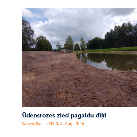
Ūdensrozes zied pagaidu dīķī
Sabiedrība
03:00, 4. Aug, 2026