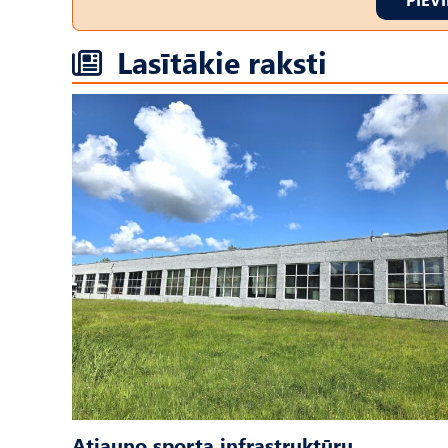
Lasītākie raksti
Atjauno sporta infrastruktūru