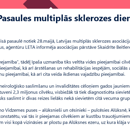
Pasaules multiplās sklerozes die
isā pasaulē notiek 28.maijā, Latvijas multiplās sklerozes asociācij
, aģentūru LETA informēja asociācijas pārstāve Skaidrīte Beitler
ejamība”, tādēļ īpaša uzmanība tiks veltīta vides pieejamībai cilv
eejamībai, kā arī ārstēšanas un rehabilitācijas iespējām, sociālās
pieejamībai, kā arī cita veida ikdienas vajadzību pieejamībai.
 neiroloģisko saslimšanu un invaliditātes cēloņiem gados jauniem
uveni 2,3 miljonus cilvēku, visbiežāk tā tiek diagnosticēta sievie
s saslimt ir divas reizes lielāks nekā sievietēm citā vecuma grup
 Vidzemes puses – alūksnieši un cēsinieki – pulcēsies Alūksnē, 
 konstatētu, vai tās ir pieejamas cilvēkiem ar kustību traucējumiem
 visi kopā vizināsies ar plostu pa Alūksnes ezeru, uz kura klāja v