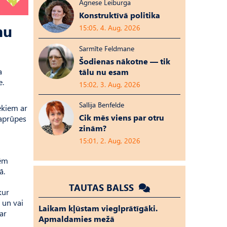
Agnese Leiburga
Konstruktīvā politika
nu
15:05, 4. Aug, 2026
Sarmīte Feldmane
Šodienas nākotne — tik
a
tālu nu esam
e.
15:02, 3. Aug, 2026
Sallija Benfelde
ēkiem ar
Cik mēs viens par otru
 aprūpes
zinām?
15:01, 2. Aug, 2026
tēm
ā.
TAUTAS BALSS
kur
 un vai
Laikam kļūstam vieglprātīgāki.
ar
Apmaldamies mežā