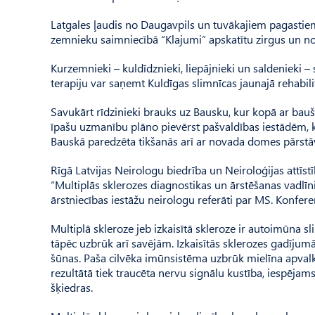
Latgales ļaudis no Daugavpils un tuvākajiem pagastiem
zemnieku saimniecībā “Klajumi” apskatītu zirgus un nod
Kurzemnieki – kuldīdznieki, liepājnieki un saldenieki –
terapiju var saņemt Kuldīgas slimnīcas jaunajā rehabilit
Savukārt rīdzinieki brauks uz Bausku, kur kopā ar bau
īpašu uzmanību plāno pievērst pašvaldības iestādēm, kā
Bauskā paredzēta tikšanās arī ar novada domes pārstā
Rīgā Latvijas Neirologu biedrība un Neiroloģijas attīst
“Multiplās sklerozes diagnostikas un ārstēšanas vadlīn
ārstniecības iestāžu neirologu referāti par MS. Konferen
Multiplā skleroze jeb izkaisītā skleroze ir autoimūna 
tāpēc uzbrūk arī savējām. Izkaisītās sklerozes gadījum
šūnas. Paša cilvēka imūnsistēma uzbrūk mielīna apval
rezultātā tiek traucēta nervu signālu kustība, iespējams,
šķiedras.