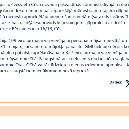
jusi dzīvesvietu Cēsu novada pašvaldības administratīvajā teritori
jošiem dokumentiem par iepriekšējā mēnesī saņemtajiem rēķin
iālā dienesta apmeklētāju pieņemšanas vietām (saraksts lasāms “
t uz e-pastu
sd@cesunovads.lv
(iesniegums jāparaksta ar drošu
resi: Bērzaines iela 16/18, Cēsis.
ija 109 eiro pirmajai vai vienīgajai personai mājsaimniecībā un 
31. maijam, lai saņemtu mājokļa pabalstu, GMI tiek piemērots koe
mājokļa pabalsta aprēķināšanai ir 327 eiro pirmajai vai vienīgajai
 mājsaimniecībā. Paaugstinātais koeficients dod iespēju saglab
aimniecības rīcībā vairāk līdzekļu ikdienas izdevumu apmaksai, t
lstam ar augstākiem ienākumiem nekā iepriekš.
Dalies: