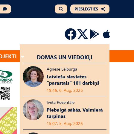
PIESLĒGTIES
OJEKTI
DOMAS UN VIEDOKĻI
Agnese Leiburga
Latviešu sievietes
“parastais” 101 darbiņš
19:46, 6. Aug, 2026
Iveta Rozentāle
Piebalgā sākās, Valmierā
turpinās
15:07, 5. Aug, 2026