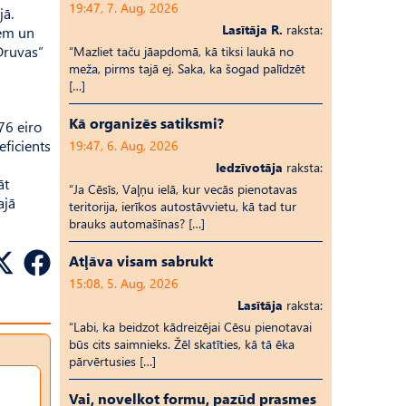
19:47, 7. Aug, 2026
jā.
Lasītāja R.
raksta:
iem un
Druvas”
“Mazliet taču jāapdomā, kā tiksi laukā no
meža, pirms tajā ej. Saka, ka šogad palīdzēt
[…]
Kā organizēs satiksmi?
76 eiro
ficients
19:47, 6. Aug, 2026
Iedzīvotāja
raksta:
āt
“Ja Cēsīs, Vaļņu ielā, kur vecās pienotavas
ajā
teritorija, ierīkos autostāvvietu, kā tad tur
brauks automašīnas? […]
Atļāva visam sabrukt
15:08, 5. Aug, 2026
Lasītāja
raksta:
“Labi, ka beidzot kādreizējai Cēsu pienotavai
būs cits saimnieks. Žēl skatīties, kā tā ēka
pārvērtusies […]
Vai, novelkot formu, pazūd prasmes