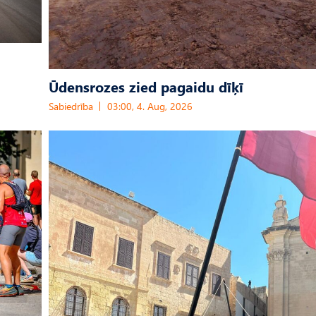
Ūdensrozes zied pagaidu dīķī
Sabiedrība
03:00, 4. Aug, 2026