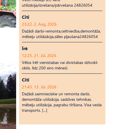
utilizācija/izvešana/pārvešana 24826054
Citi
23:22, 2. Aug, 2026
Dažādi darbi-remonta,celtniecība,demontāža,
mēbeļu utiliāzācija,zāles pļaušana24826054
Īrē
12:25, 21. Jūl, 2026
Vēlos īrēt vienistabas vai divistabas dzīvokli
cēsīs, līdz 200 eiro mēnesī.
Citi
21:43, 13. Jūl, 2026
Dažādi saimnieciskie un remonta darbi,
demontāža-utilizācija, sadzīves tehnikas,
mēbeļu utilizācija, pagrabu tīrīšana. Visa veida
transports. […]