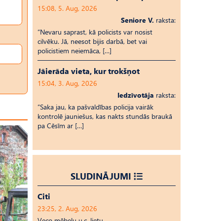
15:08, 5. Aug, 2026
Seniore V.
raksta:
“Nevaru saprast, kā policists var nosist
cilvēku. Jā, neesot bijis darbā, bet vai
policistiem neiemāca, […]
Jāierāda vieta, kur trokšņot
15:04, 3. Aug, 2026
Iedzīvotāja
raksta:
“Saka jau, ka pašvaldības policija vairāk
kontrolē jauniešus, kas nakts stundās braukā
pa Cēsīm ar […]
SLUDINĀJUMI
Citi
23:25, 2. Aug, 2026
Veco mēbeļu u.c. lietu