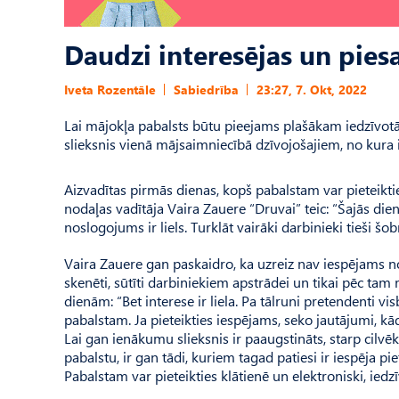
Daudzi interesējas un pie
Iveta Rozentāle
Sabiedrība
23:27, 7. Okt, 2022
Lai mājokļa pabalsts būtu pieejams plašākam iedzīvotā
slieksnis vienā mājsaimniecībā dzīvojošajiem, no kura
Aizvadītas pirmās dienas, kopš pabalstam var pieteikti
nodaļas vadītāja Vaira Zauere “Druvai” teic: “Šajās die
noslogojums ir liels. Turklāt vairāki darbinieki tieši šob
Vaira Zauere gan paskaidro, ka uzreiz nav iespējams nos
skenēti, sūtīti darbiniekiem apstrādei un tikai pēc ta
dienām: “Bet interese ir liela. Pa tālruni pretendenti vis
pabalstam. Ja pieteikties iespējams, seko jautājumi, k
Lai gan ienākumu slieksnis ir paaugstināts, starp cilvē
pabalstu, ir gan tādi, kuriem tagad patiesi ir iespēja pie
Pabalstam var pieteikties klātienē un elektroniski, iedz