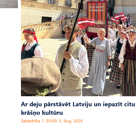
Ar deju pārstāvēt Latviju un iepazīt citu
krāšņo kultūru
Sabiedrība
03:00, 5. Aug, 2026