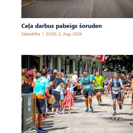
Ceļa darbus pabeigs šoruden
Sabiedrība
03:00, 2. Aug, 2026