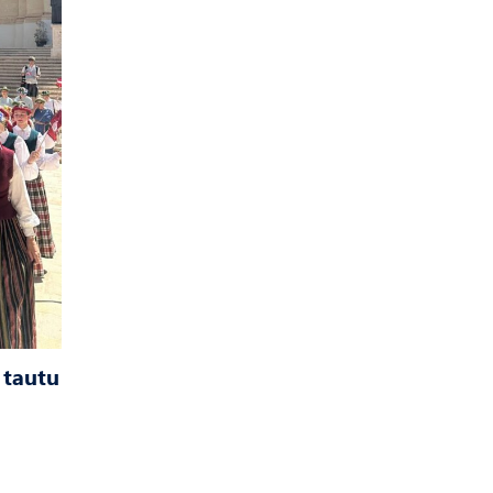
 tautu