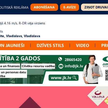
ABONĒŠANA
E-AVĪZE
ZIŅOT DRUVAI
OLITISKĀ REKLĀMA
jš 4.16 m/s, R-DR vēja virziens
ts
te, Vladislavs, Vladislava
UN JAUNIEŠI
DZĪVES STILS
VIDEO
PR