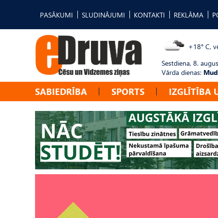
PASĀKUMI
SLUDINĀJUMI
KONTAKTI
REKLĀMA
P
+18° C, vē
Sestdiena, 8. augus
Vārda dienas:
Mudī
SABIEDRĪBA
SPORTS
IZGLĪTĪBA 