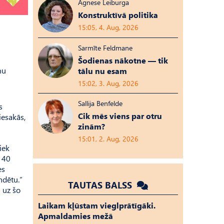
Agnese Leiburga
Konstruktīvā politika
15:05, 4. Aug, 2026
Sarmīte Feldmane
Šodienas nākotne — tik
mu
tālu nu esam
15:02, 3. Aug, 2026
Sallija Benfelde
s
Cik mēs viens par otru
iesakās,
zinām?
15:01, 2. Aug, 2026
iek
z 40
es
ndētu.”
TAUTAS BALSS
i uz šo
Laikam kļūstam vieglprātīgāki.
Apmaldamies mežā