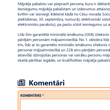
Mājokļa pabalstu var pieprasīt persona, kura ir deklarē
Iesniegumu mājokļa pabalstam un izdevumus attaisno
kvītīm var iesniegt: klātienē kādā no Cēsu novada Soc
piektdienas, 30. septembra, numurā); elektroniski sūto
elektronisko parakstu), pa pastu sūtot iesniegumu uz ad
Līdz šim garantētā minimālā ienākuma (GMI) slieksnis b
pārējām personām mājsaimniecībā. No 1. oktobra līdz 
trīs, līdz ar to garantēto minimālo ienākumu slieksnis 
personai mājsaimniecībā un 228 eiro pārējām personām
atsevišķi dzīvojošas personas vai vairāku personu mājs
skaitā pārtikas iegādei, un kvalificēties mājokļa paba
Komentāri
KOMENTĀRS *