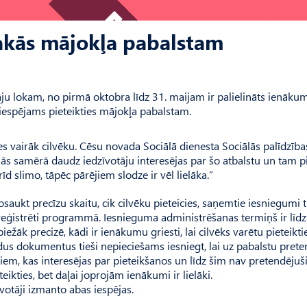
sakās mājokļa pabalstam
ju lokam, no pirmā oktobra līdz 31. maijam ir palielināts ienāku
 iespējams pieteikties mājokļa pabalstam.
es vairāk cilvēku. Cēsu novada Sociālā dienesta Sociālās palīdzība
nās samērā daudz iedzīvotāju interesējas par šo atbalstu un tam p
rīd slimo, tāpēc pārējiem slodze ir vēl lielāka.”
aukt precīzu skaitu, cik cilvēku pieteicies, saņemtie iesniegumi t
m reģistrēti programmā. Iesnieguma administrēšanas termiņš ir līd
biežāk precizē, kādi ir ienākumu griesti, lai cilvēks varētu pieteikti
ādus dokumentus tieši nepieciešams iesniegt, lai uz pabalstu prete
kiem, kas interesējas par pieteikšanos un līdz šim nav pretendējuš
teikties, bet daļai joprojām ienākumi ir lielāki.
īvotāji izmanto abas iespējas.