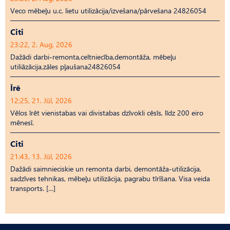
Veco mēbeļu u.c. lietu utilizācija/izvešana/pārvešana 24826054
Citi
23:22, 2. Aug, 2026
Dažādi darbi-remonta,celtniecība,demontāža, mēbeļu
utiliāzācija,zāles pļaušana24826054
Īrē
12:25, 21. Jūl, 2026
Vēlos īrēt vienistabas vai divistabas dzīvokli cēsīs, līdz 200 eiro
mēnesī.
Citi
21:43, 13. Jūl, 2026
Dažādi saimnieciskie un remonta darbi, demontāža-utilizācija,
sadzīves tehnikas, mēbeļu utilizācija, pagrabu tīrīšana. Visa veida
transports. […]