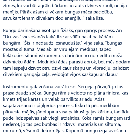
zīmes, ko varbūt agrāk, būdams ierauts dzīves virpulī, nebija
manījis. Pārāk ašam cilvēkam bungas māca pacietību,
savukārt lēnam cilvēkam dod enerģiju,” saka Ilze.
Bungu darināšana esot gan fizisks, gan garīgs process. Arī
“Druvas” viesošanās laikā Ilze ar vālīti pasit pa kādām
bungām. “Šīs ir nedaudz iesnaudušās,” viņa saka, “bungas
mostas siltumā. Mēs abi ar vīru ejam medībās, tāpēc
lielākoties sitaminstrumentus darinām no nomedīto meža
dzīvnieku ādām. Mednieki ādas parasti aprok, bet mēs dodam
tām iespēju dzīvot otru dzīvi caur skaņu un vibrāciju, palīdzēt
cilvēkiem garīgajā ceļā, veidojot viņos saskaņu ar dabu.”
Instrumentu gatavošana vairāk esot Sergeja pārziņā. jo tas
prasa daudz spēka. Bungu rāmis veidots no plāna finiera, kas
līmēts trijās kārtās un vēlāk pārvilkts ar ādu. Ādas
sagatavošana ir piņķerīgs process, tikko tā pēc medībām
pārvesta mājās, jānolupina visa palikusī gaļas kārtiņa, tad ādu
pūdē, līdz spalvas sāk viegli atdalīties. Koka rāmis bungām īsti
nederot, jo tas pēc būtības ir “dzīvs” materiāls un siltumā,
mitrumā, vēsumā deformējas. Kopumā bungu izgatavošana