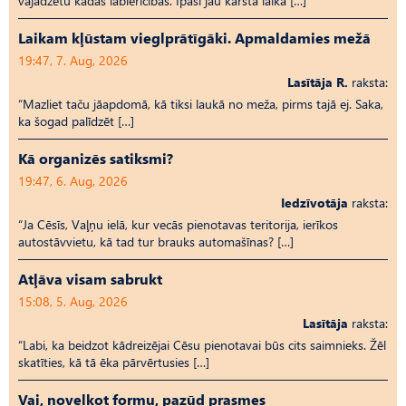
vajadzētu kādas labierīcības. Īpaši jau karstā laikā […]
Laikam kļūstam vieglprātīgāki. Apmaldamies mežā
19:47, 7. Aug, 2026
Lasītāja R.
raksta:
“Mazliet taču jāapdomā, kā tiksi laukā no meža, pirms tajā ej. Saka,
ka šogad palīdzēt […]
Kā organizēs satiksmi?
19:47, 6. Aug, 2026
Iedzīvotāja
raksta:
“Ja Cēsīs, Vaļņu ielā, kur vecās pienotavas teritorija, ierīkos
autostāvvietu, kā tad tur brauks automašīnas? […]
Atļāva visam sabrukt
15:08, 5. Aug, 2026
Lasītāja
raksta:
“Labi, ka beidzot kādreizējai Cēsu pienotavai būs cits saimnieks. Žēl
skatīties, kā tā ēka pārvērtusies […]
Vai, novelkot formu, pazūd prasmes