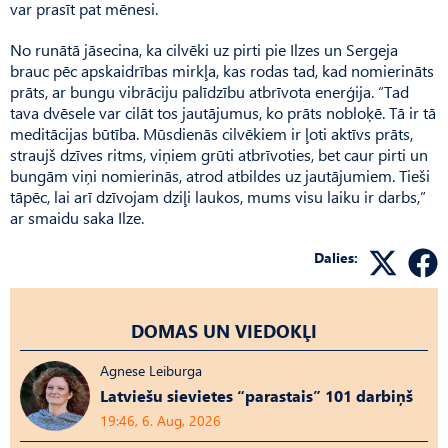
var prasīt pat mēnesi.
No runātā jāsecina, ka cilvēki uz pirti pie Ilzes un Sergeja
brauc pēc apskaidrības mirkļa, kas rodas tad, kad nomierināts
prāts, ar bungu vibrāciju palīdzību atbrīvota enerģija. “Tad
tava dvēsele var cilāt tos jautājumus, ko prāts nobloķē. Tā ir tā
meditācijas būtība. Mūsdienās cilvēkiem ir ļoti aktīvs prāts,
straujš dzīves ritms, viņiem grūti atbrīvoties, bet caur pirti un
bungām viņi nomierinās, atrod atbildes uz jautājumiem. Tieši
tāpēc, lai arī dzīvojam dziļi laukos, mums visu laiku ir darbs,”
ar smaidu saka Ilze.
Dalies:
DOMAS UN VIEDOKĻI
Agnese Leiburga
Latviešu sievietes “parastais” 101 darbiņš
19:46, 6. Aug, 2026