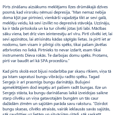
Pirts zināšanu aizsākums meklējams Ilzes drūmākajā dzīves
posmā, kad virsroku ņēmusi depresija. “Man nemaz nebija
doma kļūt par pirtnieci, vienkārši vajadzēja tikt ar sevi galā,
meklēju veidu, kā sevi izvilkt no depresīvā stāvokļa. Uzzināju,
ka ir tāda pirtsskola un ka tur cilvēki jūtas ļoti labi. Mācības
sāku viena, bet drīz vien ieinteresēju arī vīru. Pirtī cilvēki iet, lai
sevi apzinātos, lai atrisinātu kādas sāpīgās lietas. Ja pirtī iet ar
nodomu, tam visam ir pilnīgi cits spēks, tikai pašam jāvēlas
atbrīvoties no liekā. Pirtnieks to nevar izdarīt, esam tikai
instruments Dieva rokās. Te darbojas domu spēks. Protams,
pirti var baudīt arī kā SPA procedūru.”
Kad pirts skolā esot bijusi nodarbība par skaņu rīkiem, viņa tā
pa īstam sapratusi bungu vibrāciju radīto spēku. Tagad
Sergejs ir arī prasmīgs bungu darinātājs. Bušujevi
apmeklētājiem dod iespēju arī pašiem radīt bungas. Ilze un
Sergejs stāsta, ka bungu darināšanas laikā izveidojas saikne
starp cilvēku un viņa gatavotajām bungām un tās caur
dažādām zīmēm un sajūtām parāda savu raksturu. “Dzirdot
bungu skaņas, cilvēks atraisās, vairāk ieklausās savās sajūtās,
sāk raudzīties uz lietām un situācijām citādi, sāk saskatīt