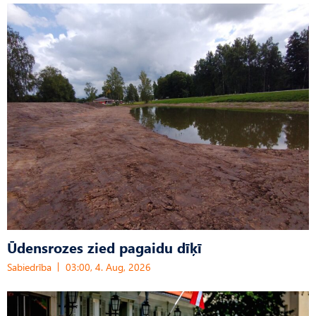
Ūdensrozes zied pagaidu dīķī
Sabiedrība
03:00, 4. Aug, 2026