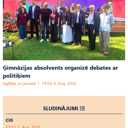
Ģimnāzijas absolvents organizē debates ar
politiķiem
Izglītība un jaunieši
19:50, 6. Aug, 2026
SLUDINĀJUMI
Citi
23:25, 2. Aug, 2026