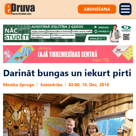
ABONĒŠANA
Darināt bungas un iekurt pirti
Monika Sproģe
Sabiedrība
02:00, 10. Dec, 2019