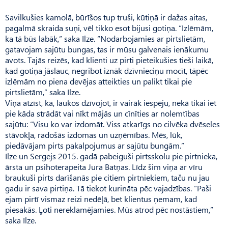
Savilkušies kamolā, būrīšos tup truši, kūtiņā ir dažas aitas,
pagalmā skraida suņi, vēl tikko esot bijusi gotiņa. “Izlēmām,
ka tā būs labāk,” saka Ilze. “Nodarbo­ja­mies ar pirtslietām,
gatavojam sajūtu bungas, tas ir mūsu galvenais ienākumu
avots. Tajās reizēs, kad klienti uz pirti pieteikušies tieši laikā,
kad gotiņa jāslauc, negribot iznāk dzīvnieciņu mocīt, tāpēc
izlēmām no piena devējas atteikties un palikt tikai pie
pirtslietām,” saka Ilze.
Viņa atzīst, ka, laukos dzīvojot, ir vairāk iespēju, nekā tikai iet
pie kāda strādāt vai nīkt mājās un cīnīties ar nolemtības
sajūtu: “Visu ko var izdomāt. Viss atkarīgs no cilvēka dvēseles
stāvokļa, radošās izdomas un uzņēmības. Mēs, lūk,
piedāvājam pirts pakalpojumus ar sajūtu bungām.”
Ilze un Sergejs 2015. gadā pabeiguši pirtsskolu pie pirtnieka,
ārsta un psihoterapeita Jura Bat­ņas. Līdz šim viņa ar vīru
braukuši pirts darīšanās pie citiem pirtniekiem, taču nu jau
gadu ir sava pirtiņa. Tā tiekot kurināta pēc vajadzības. “Paši
ejam pirtī vismaz reizi nedēļā, bet klientus ņemam, kad
piesakās. Ļoti nereklamējamies. Mūs atrod pēc nostāstiem,”
saka Ilze.