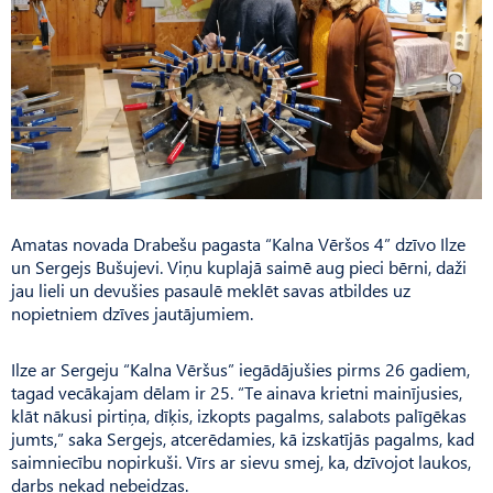
Amatas novada Drabešu pagasta “Kalna Vēršos 4” dzīvo Ilze
un Sergejs Bušujevi. Viņu kuplajā saimē aug pieci bērni, daži
jau lieli un devušies pasaulē meklēt savas atbildes uz
nopietniem dzīves jautājumiem.
Ilze ar Sergeju “Kalna Vēršus” iegādājušies pirms 26 gadiem,
tagad vecākajam dēlam ir 25. “Te ainava krietni mainījusies,
klāt nākusi pirtiņa, dīķis, izkopts pagalms, salabots palīgēkas
jumts,” saka Sergejs, atcerēdamies, kā izskatījās pagalms, kad
saimniecību nopirkuši. Vīrs ar sievu smej, ka, dzīvojot laukos,
darbs nekad nebeidzas.