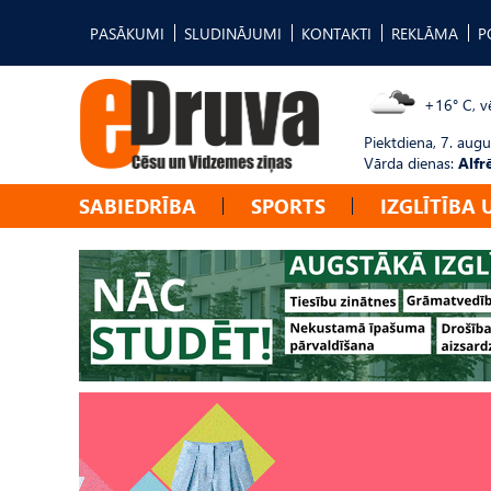
PASĀKUMI
SLUDINĀJUMI
KONTAKTI
REKLĀMA
P
+16° C, vē
Piektdiena, 7. augu
Vārda dienas:
Alfr
SABIEDRĪBA
SPORTS
IZGLĪTĪBA 