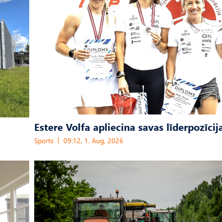
Estere Volfa apliecina savas līderpozīcij
Sports
09:12, 1. Aug, 2026