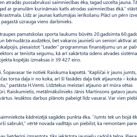
en atradās pussabrukusi saimniecības ēka, tagad uzcelta jauna. T
ad ar granulām kurināmais katls atrodas saim­niecības ēkā,” stās
krastmala. Līdz ar jaunas katlumājas ierīkošanu Plācī un pērn izve
u pagastā uzrauga viens darbinieks.
 Straupes pamatskolas sporta laukums būvēts 20.gadsimta 60.gado
 bērnudārza audzēkņi, bet vakaros jaunieši un seniori aktīvai at
okalpojis, piesaistot “Leader” programmas finansējumu un ar paš
sektors ar tenisīta segumu, kā arī sakārtota ūdens atvades sistēma,
jekta kopējās izmaksas ir 39 427 eiro.
i. Šopavasar tie notiek Raiskuma kapsētā. “Kapličai ir jauns jumts,
ičas torņa daļa ir no koka, arī šī fasādes daļa tiek atjaunota – koka
stu,” pastāsta H.Vents. Līdztekus meistari atjauno arī mūra sētas
ūri. Raiskumietis, metālmākslinieks Jānis Martinsons gatavo jaun
ārtus. Iesāktos darbus plānots pabeigt līdz vasarai. Var vien piebi
saimniekota kādreizējā sagādes punkta ēka. “Jumts tek un bojā ēk
ārši sabrukt,” vērtē novada vadītājs un piebilst, ka remontam par
lietderīgi izmantota, tiks iekārtota jauniešu radošā telpa. Piesai