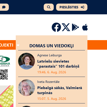
PIESLĒGTIES
OJEKTI
DOMAS UN VIEDOKĻI
Agnese Leiburga
Latviešu sievietes
“parastais” 101 darbiņš
19:46, 6. Aug, 2026
Iveta Rozentāle
Piebalgā sākās, Valmierā
turpinās
15:07, 5. Aug, 2026