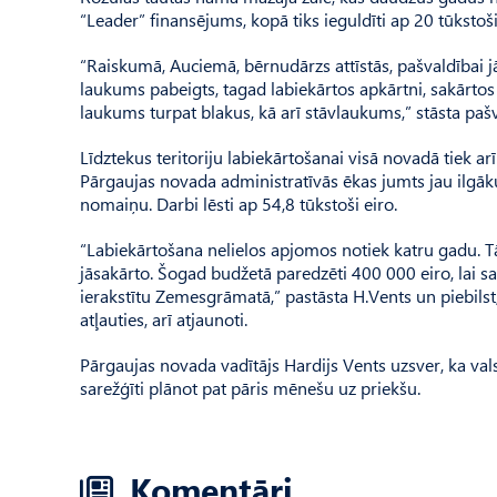
“Lea­der” finansējums, kopā tiks ieguldīti ap 20 tūkstoši
“Raiskumā, Auciemā, bērnudārzs attīstās, pašvaldībai j
laukums pabeigts, tagad labiekārtos apkārtni, sakārt
laukums turpat blakus, kā arī stāvlaukums,” stāsta pašv
Līdztekus teritoriju labiekārtošanai visā novadā tiek a
Pārgaujas novada administratīvās ēkas jumts jau ilgāku 
nomaiņu. Darbi lēsti ap 54,8 tūkstoši eiro.
“Labiekārtošana nelielos apjomos notiek katru gadu. T
jāsakārto. Šogad budžetā paredzēti 400 000 eiro, lai
ierakstītu Zemesgrāmatā,” pastāsta H.Vents un piebilst, 
atļauties, arī atjaunoti.
Pārgaujas novada vadītājs Hardijs Vents uzsver, ka vals
sarežģīti plānot pat pāris mēnešu uz priekšu.
Komentāri