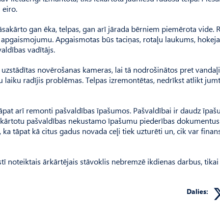
 eiro.
āsakārto gan ēka, telpas, gan arī jārada bērniem piemērota vide. 
os apgaismojumu. Apgaismotas būs taciņas, rotaļu laukums, hokeja
aldības vadītājs.
rī uzstādītas novērošanas kameras, lai tā nodrošinātos pret vandaļ
laiku radījis problēmas. Telpas izremontētas, nedrīkst atlikt jum
āpat arī remonti pašvaldības īpašumos. Pašvaldībai ir daudz īpaš
 sakārtotu paš­valdības nekustamo īpašumu piederības dokumentus
ka tāpat kā citus gadus novada ceļi tiek uzturēti un, cik var finans
tī noteiktais ārkārtējais stāvoklis nebremzē ikdienas darbus, tikai
Dalies: