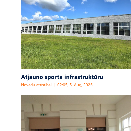
Atjauno sporta infrastruktūru
Novadu attīstībai
02:05, 5. Aug, 2026