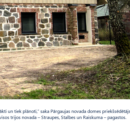
sākti un tiek plānoti,” saka Pārgaujas novada domes priekšsēdētāj
visos trijos novada – Straupes, Stalbes un Raiskuma – pagastos.