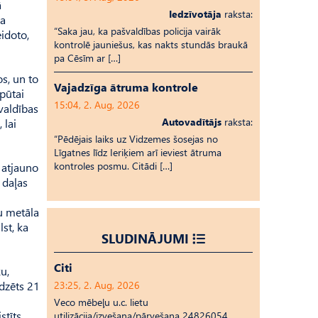
ā
Iedzīvotāja
raksta:
ta
“Saka jau, ka pašvaldības policija vairāk
idoto,
kontrolē jauniešus, kas nakts stundās braukā
pa Cēsīm ar […]
s, un to
Vajadzīga ātruma kontrole
pūtai
15:04, 2. Aug, 2026
valdības
Autovadītājs
raksta:
 lai
“Pēdējais laiks uz Vid­ze­mes šosejas no
Līgatnes līdz Ieriķiem arī ieviest ātruma
kontroles posmu. Citādi […]
 atjauno
 daļas
u metāla
lst, ka
SLUDINĀJUMI
Citi
u,
edzēts 21
23:25, 2. Aug, 2026
Veco mēbeļu u.c. lietu
stīts
utilizācija/izvešana/pārvešana 24826054