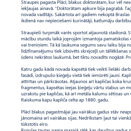
Straupes pagasta Plācī, blakus doktorātam, kur vēl nes
iekļaujas ainavā. “Doktorātam apkure bija pagrabā. Tag
novada vadītājs. Sakārtota arī gadiem nekoptā Braslas 
ikdienā nav nepieciešami kurinātāji, katlumāju darbīb
Straupieši turpmāk varēs sportot atjaunotā stadionā.
mācību stundu laikā joprojām izmantoja pamatskolas un
vai treniņiem. Tā kā laukuma segums savu laiku bija n
līdzfinansējumu tiek izbūvēts skrejceļš un tāllēkšanas 
ūdens nekrātos laukumā, bet tiktu novadīts nogāzē. Pro
Katru gadu kādā novada kapsētā tiek veikti lielāki darb
fasādi, izdrupušo ķieģeļu vietā tiek iemūrēti jauni. Kapl
attīrītas un pārkrāsotas. Atjaunos arī kapličas koka kru
fragmentus, kapsētas ieejas ķieģeļu vārtu stabus un m
uzrakstu pie kapličas, kā arī metāla kalumu sētiņas un v
Raiskuma kapu kapliča celta ap 1880. gadu.
Plācī blakus pagastmājai jau vairākus gadus stāv neap
jānomaina arī vairākas sijas. Nedrīkstam ļaut tai vienk
tūkstotis eiro.
Rozulas tautas nama mazajā zālē, kas daudzus gadus nav 