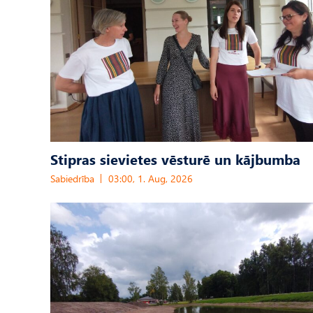
Stipras sievietes vēsturē un kājbumba
Sabiedrība
03:00, 1. Aug, 2026