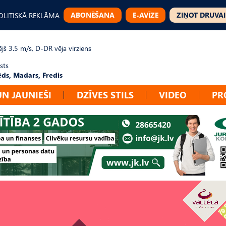
ABONĒŠANA
E-AVĪZE
ZIŅOT DRUVAI
OLITISKĀ REKLĀMA
jš 3.5 m/s, D-DR vēja virziens
sts
ēds, Madars, Fredis
UN JAUNIEŠI
DZĪVES STILS
VIDEO
PR