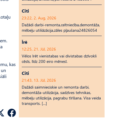
Citi
Rotaļu
23:22, 2. Aug, 2026
Dažādi darbi-remonta,celtniecība,demontāža,
mēbeļu utiliāzācija,zāles pļaušana24826054
iem.
Īrē
ta
12:25, 21. Jūl, 2026
Vēlos īrēt vienistabas vai divistabas dzīvokli
cēsīs, līdz 200 eiro mēnesī.
umu, kas
 un
Citi
iāli
21:43, 13. Jūl, 2026
Dažādi saimnieciskie un remonta darbi,
demontāža-utilizācija, sadzīves tehnikas,
mēbeļu utilizācija, pagrabu tīrīšana. Visa veida
transports. […]