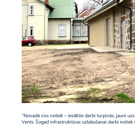
“Novadā viss notiek – iesāktie darbi turpinās, jauni uz
Vents. Šogad infrastruktūras uzlabošanai darbi notiek 