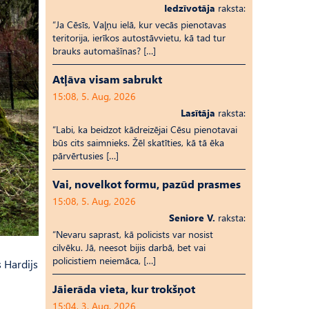
Iedzīvotāja
raksta:
“Ja Cēsīs, Vaļņu ielā, kur vecās pienotavas
teritorija, ierīkos autostāvvietu, kā tad tur
brauks automašīnas? […]
Atļāva visam sabrukt
15:08, 5. Aug, 2026
Lasītāja
raksta:
“Labi, ka beidzot kādreizējai Cēsu pienotavai
būs cits saimnieks. Žēl skatīties, kā tā ēka
pārvērtusies […]
Vai, novelkot formu, pazūd prasmes
15:08, 5. Aug, 2026
Seniore V.
raksta:
“Nevaru saprast, kā policists var nosist
cilvēku. Jā, neesot bijis darbā, bet vai
policistiem neiemāca, […]
s Hardijs
Jāierāda vieta, kur trokšņot
15:04, 3. Aug, 2026