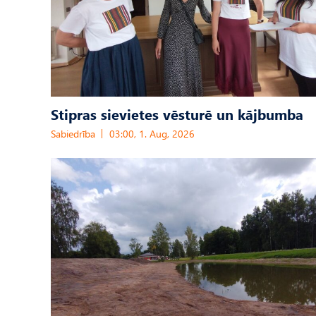
Stipras sievietes vēsturē un kājbumba
Sabiedrība
03:00, 1. Aug, 2026