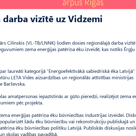
ā darba vizītē uz Vidzemi
nārs Cilinskis (VL-TB/LNNK) šodien dosies reģionālajā darba vizītē
eguvumiem zema enerģijas patēriņa ēku izveidē, kas notiks Ērgļu
r laureāti kategorijā “Energoefektīvākā sabiedriskā ēka Latvijā” 
tūru LETA Vides aizsardzības un reģionālās attīstības ministrijas
ne Barševska.
las amatpersonas iepazīstinās ar gūto pieredzi, realizējot zema e
uvumiem pēc projekta.
 zema enerģijas patēriņa ēku būvniecības industrijas izveidei. Disk
popularizēt šādu ēku būvniecību vai rekonstrukciju publiskajā un
 patēriņa ēku būvniecības politiku Latvijā. Publiskās diskusijas no
un skolas vadības pavadībā.