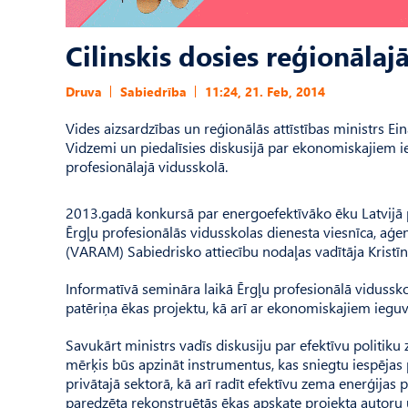
Cilinskis dosies reģionālaj
Druva
Sabiedrība
11:24, 21. Feb, 2014
Vides aizsardzības un reģionālās attīstības ministrs Ei
Vidzemi un piedalīsies diskusijā par ekonomiskajiem i
profesionālajā vidusskolā.
2013.gadā konkursā par energoefektīvāko ēku Latvijā pa
Ērgļu profesionālās vidusskolas dienesta viesnīca, aģen
(VARAM) Sabiedrisko attiecību nodaļas vadītāja Kristī
Informatīvā semināra laikā Ērgļu profesionālā vidussko
patēriņa ēkas projektu, kā arī ar ekonomiskajiem ieg
Savukārt ministrs vadīs diskusiju par efektīvu politiku
mērķis būs apzināt instrumentus, kas sniegtu iespējas 
privātajā sektorā, kā arī radīt efektīvu zema enerģijas
paredzēta rekonstruētās ēkas apskate projekta autoru 