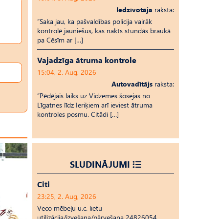
Iedzīvotāja
raksta:
“Saka jau, ka pašvaldības policija vairāk
kontrolē jauniešus, kas nakts stundās braukā
pa Cēsīm ar […]
Vajadzīga ātruma kontrole
15:04, 2. Aug, 2026
Autovadītājs
raksta:
“Pēdējais laiks uz Vid­ze­mes šosejas no
Līgatnes līdz Ieriķiem arī ieviest ātruma
kontroles posmu. Citādi […]
SLUDINĀJUMI
Citi
23:25, 2. Aug, 2026
Veco mēbeļu u.c. lietu
utilizācija/izvešana/pārvešana 24826054