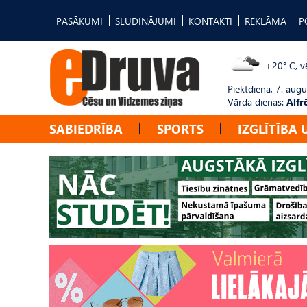
PASĀKUMI
SLUDINĀJUMI
KONTAKTI
REKLĀMA
P
+20° C, vē
Piektdiena, 7. augu
Vārda dienas:
Alfr
SABIEDRĪBA
SPORTS
IZGLĪTĪBA 