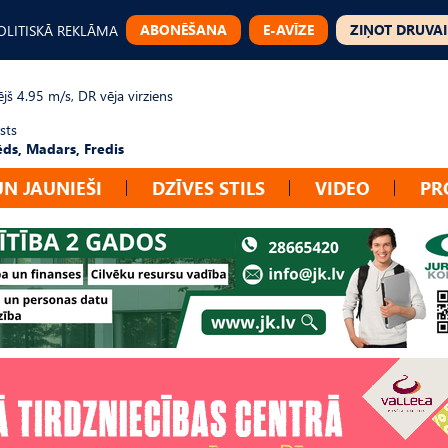
ABONĒŠANA
E-AVĪZE
ZIŅOT DRUVAI
OLITISKĀ REKLĀMA
jš 4.95 m/s, DR vēja virziens
sts
ēds, Madars, Fredis
UN JAUNIEŠI
DZĪVES STILS
VIDEO
PR