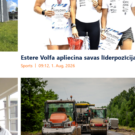
Estere Volfa apliecina savas līderpozīcij
Sports
09:12, 1. Aug, 2026