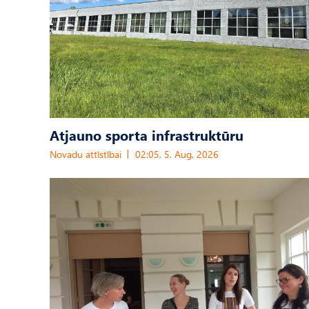
Atjauno sporta infrastruktūru
Novadu attīstībai
02:05, 5. Aug, 2026