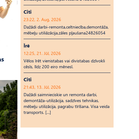
Citi
23:22, 2. Aug, 2026
Dažādi darbi-remonta,celtniecība,demontāža,
mēbeļu utiliāzācija,zāles pļaušana24826054
Īrē
12:25, 21. Jūl, 2026
as
Vēlos īrēt vienistabas vai divistabas dzīvokli
cēsīs, līdz 200 eiro mēnesī.
Citi
21:43, 13. Jūl, 2026
Dažādi saimnieciskie un remonta darbi,
demontāža-utilizācija, sadzīves tehnikas,
mēbeļu utilizācija, pagrabu tīrīšana. Visa veida
transports. […]