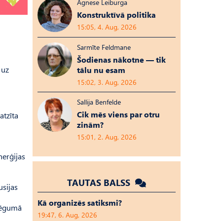
Agnese Leiburga
Konstruktīvā politika
15:05, 4. Aug, 2026
Sarmīte Feldmane
Šodienas nākotne — tik
 uz
tālu nu esam
15:02, 3. Aug, 2026
Sallija Benfelde
Cik mēs viens par otru
atzīta
zinām?
15:01, 2. Aug, 2026
nerģijas
TAUTAS BALSS
usijas
Kā organizēs satiksmi?
slēgumā
19:47, 6. Aug, 2026