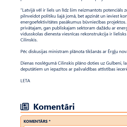
“Latvijā vēl ir liels un līdz šim neizmantots potenciāls
pilnveidot politiku šajā jomā, bet apzināt un ieviest k
energoefektivitātes pasākumus būvniecības projektos.
privātajam, gan publiskajam sektoram dažādu ar energoe
vidusskolas dienesta viesnīcas rekonstrukcija ir lielisk
Cilinskis.
Pēc diskusijas ministram plānota tikšanās ar Ērgļu no
Dienas noslēgumā Cilinskis plāno doties uz Gulbeni, 
deputātiem un iepazītos ar pašvaldības attīstības iece
LETA
Komentāri
KOMENTĀRS *