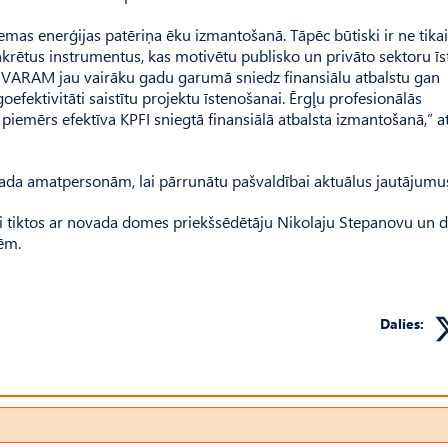
 zemas enerģijas patēriņa ēku izmantošanā. Tāpēc būtiski ir ne tikai
onkrētus instrumentus, kas motivētu publisko un privāto sektoru īs
 VARAM jau vairāku gadu garumā sniedz finansiālu atbalstu gan
fektivitāti saistītu projektu īstenošanai. Ērgļu profesionālās
s piemērs efektīva KPFI sniegtā finansiālā atbalsta izmantošanā,” 
vada amatpersonām, lai pārrunātu pašvaldībai aktuālus jautājumu
lai tiktos ar novada domes priekšsēdētāju Nikolaju Stepanovu un
rēm.
Dalies: