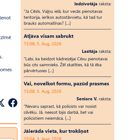
Iedzīvotāja
raksta:
“Ja Cēsīs, Vaļņu ielā, kur vecās pienotavas
tenot
teritorija, ierīkos autostāvvietu, kā tad tur
brauks automašīnas? […]
Atļāva visam sabrukt
atzīmē
15:08, 5. Aug, 2026
Lasītāja
raksta:
s.
“Labi, ka beidzot kādreizējai Cēsu pienotavai
būs cits saimnieks. Žēl skatīties, kā tā ēka
 domes
pārvērtusies […]
Vai, novelkot formu, pazūd prasmes
15:08, 5. Aug, 2026
Seniore V.
raksta:
“Nevaru saprast, kā policists var nosist
cilvēku. Jā, neesot bijis darbā, bet vai
policistiem neiemāca, […]
Jāierāda vieta, kur trokšņot
15:04, 3. Aug, 2026