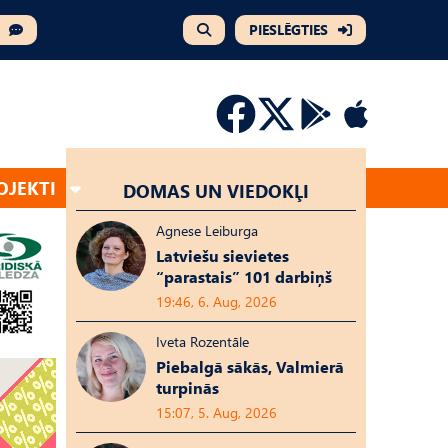
PIESLĒGTIES
OJEKTI
DOMAS UN VIEDOKĻI
Agnese Leiburga
Latviešu sievietes
“parastais” 101 darbiņš
19:46, 6. Aug, 2026
Iveta Rozentāle
Piebalgā sākās, Valmierā
turpinās
15:07, 5. Aug, 2026