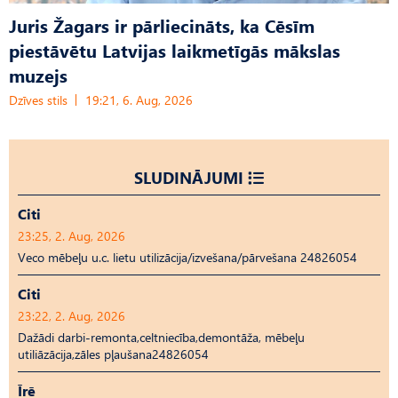
Juris Žagars ir pārliecināts, ka Cēsīm
piestāvētu Latvijas laikmetīgās mākslas
muzejs
Dzīves stils
19:21, 6. Aug, 2026
SLUDINĀJUMI
Citi
23:25, 2. Aug, 2026
Veco mēbeļu u.c. lietu utilizācija/izvešana/pārvešana 24826054
Citi
23:22, 2. Aug, 2026
Dažādi darbi-remonta,celtniecība,demontāža, mēbeļu
utiliāzācija,zāles pļaušana24826054
Īrē