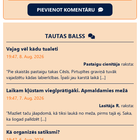
PIEVIENOT KOMENTĀRU
TAUTAS BALSS
Vajag vēl kādu tualeti
19:47, 8. Aug, 2026
Pastaigu cienītāja
raksta:
“Pie skaistās pastaigu takas Cēsīs, Pirtupītes graviņā tuvāk
vajadzētu kādas labierīcības. Īpaši jau karstā laikā […]
Laikam kļūstam vieglprātīgāki. Apmaldamies mežā
19:47, 7. Aug, 2026
Lasītāja R.
raksta:
“Mazliet taču jāapdomā, kā tiksi laukā no meža, pirms tajā ej. Saka,
ka šogad palīdzēt […]
Kā organizēs satiksmi?
19:47, 6. Aug, 2026