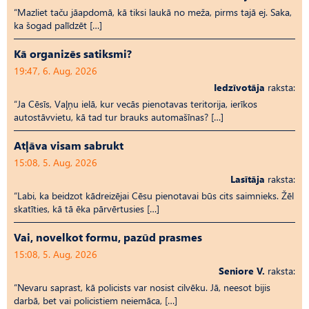
“Mazliet taču jāapdomā, kā tiksi laukā no meža, pirms tajā ej. Saka,
ka šogad palīdzēt […]
Kā organizēs satiksmi?
19:47, 6. Aug, 2026
Iedzīvotāja
raksta:
“Ja Cēsīs, Vaļņu ielā, kur vecās pienotavas teritorija, ierīkos
autostāvvietu, kā tad tur brauks automašīnas? […]
Atļāva visam sabrukt
15:08, 5. Aug, 2026
Lasītāja
raksta:
“Labi, ka beidzot kādreizējai Cēsu pienotavai būs cits saimnieks. Žēl
skatīties, kā tā ēka pārvērtusies […]
Vai, novelkot formu, pazūd prasmes
15:08, 5. Aug, 2026
Seniore V.
raksta:
“Nevaru saprast, kā policists var nosist cilvēku. Jā, neesot bijis
darbā, bet vai policistiem neiemāca, […]