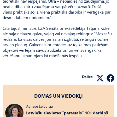
teorētiski nav iespējams. Otrā – nebaidies no zaudējuma, jo
neatlaidība katru zaudējumu var pārvērst uzvarā. Trešā –
viens praktisks solis, viena praktiska darbība ir vērtīgāka par
desmit labiem nodomiem.”
Cita bijusī ministre, LZA Senāta priekšsēdētāja Tatjana Koķe
aicināja nelauzīt galvu, vajag vai nevajag reitingus: “Mēs taču
redzam, ka visās dzīves jomās, arī izglītībā, reitingu nozīme
arvien pieaug. Galvenais orientēties uz to, ka mēs patiešām
objektīvi vērtējam savus audzēkņus, un vēl svarīgāk, ka
vērtēšanu izmantojam kā mācīšanās iespēju.
Dalies:
DOMAS UN VIEDOKĻI
Agnese Leiburga
Latviešu sievietes “parastais” 101 darbiņš