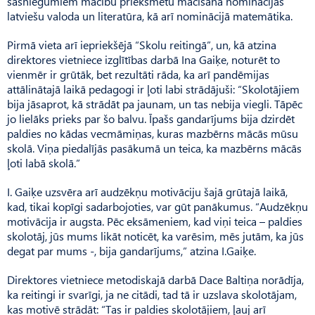
sasniegumiem mācību priekšmetu mācīšanā nominācijās
latviešu valoda un literatūra, kā arī nominācijā matemātika.
Pirmā vieta arī iepriekšējā “Skolu reitingā”, un, kā atzina
direktores vietniece izglītības darbā Ina Gaiķe, noturēt to
vienmēr ir grūtāk, bet rezultāti rāda, ka arī pandēmijas
attālinātajā laikā pedagogi ir ļoti labi strādājuši: “Skolotājiem
bija jāsaprot, kā strādāt pa jaunam, un tas nebija viegli. Tāpēc
jo lielāks prieks par šo balvu. Īpašs gandarījums bija dzirdēt
paldies no kādas vecmāmiņas, kuras mazbērns mācās mūsu
skolā. Viņa piedalījās pasākumā un teica, ka mazbērns mācās
ļoti labā skolā.”
I. Gaiķe uzsvēra arī audzēkņu motivāciju šajā grūtajā laikā,
kad, tikai kopīgi sadarbojoties, var gūt panākumus. “Audzēkņu
motivācija ir augsta. Pēc eksāmeniem, kad viņi teica – paldies
skolotāj, jūs mums likāt noticēt, ka varēsim, mēs jutām, ka jūs
degat par mums -, bija gandarījums,” atzina I.Gaiķe.
Direktores vietniece metodiskajā darbā Dace Baltiņa norādīja,
ka reitingi ir svarīgi, ja ne citādi, tad tā ir uzslava skolotājam,
kas motivē strādāt: “Tas ir paldies skolotājiem, ļauj arī