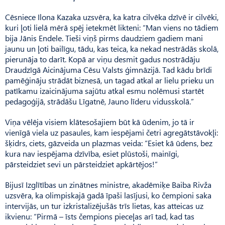
Cēsniece Ilona Kazaka uzsvēra, ka katra cilvēka dzīvē ir cilvēki,
kuri ļoti lielā mērā spēj ietekmēt likteni: “Man viens no tādiem
bija Jānis Endele. Tieši viņš pirms daudziem gadiem mani
jaunu un ļoti bailīgu, tādu, kas teica, ka nekad nestrādās skolā,
pierunāja to darīt. Kopā ar viņu desmit gadus nostrādāju
Draudzīgā Aicinājuma Cēsu Valsts ģimnāzijā. Tad kādu brīdi
pamēģināju strādāt biznesā, un tagad atkal ar lielu prieku un
patīkamu izaicinājuma sajūtu atkal esmu nolēmusi startēt
pedagoģijā, strādāšu Līgatnē, Jauno līderu vidusskolā.”
Viņa vēlēja visiem klātesošajiem būt kā ūdenim, jo tā ir
vienīgā viela uz pasaules, kam iespējami četri agregātstāvokļi:
šķidrs, ciets, gāzveida un plazmas veida: “Esiet kā ūdens, bez
kura nav iespējama dzīvība, esiet plūstoši, mainīgi,
pārsteidziet sevi un pārsteidziet apkārtējos!”
Bijusī Izglītības un zinātnes ministre, akadēmiķe Baiba Rivža
uzsvēra, ka olimpiskajā gadā īpaši lasījusi, ko čempioni saka
intervijās, un tur izkristalizējušās trīs lietas, kas atteicas uz
ikvienu: “Pirmā – īsts čempions pieceļas arī tad, kad tas