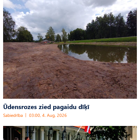
Ūdensrozes zied pagaidu dīķī
Sabiedrība
03:00, 4. Aug, 2026