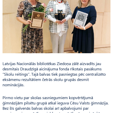
Latvijas Nacionālās bibliotēkas Ziedoņa zālē aizvadīts jau
desmitais Draudzīgā aicinājuma fonda rīkotais pasākums
“Skolu reitings”. Tajā balvas tiek pasniegtas pēc centralizēto
eksāmenu rezultātiem četrās skolu grupās desmit
nominācijās.
Pirmo vietu par skolas sasniegumiem kopvērtējumā
ģimnāzijām pilsētu grupā atkal ieguva Cēsu Valsts ģimnāzija.
Bez šīs galvenās balvas skolai arī apbalvojumi par