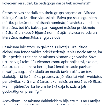
kolēģiem ieraudzīt, ka pedagogu darbs tiek novērtēts!”
Četras balvas specializēto skolu grupā saņēma arī Alfrēda
Kalniņa Cēsu Mūzikas vidusskola. Balva par sasniegumiem
mācību priekšmetu mācīšanā nominācijā latviešu valoda un
literatūra, bet trīs balvas par izaugsmi mācību priekšmetu
mācīšanā un kopvērtējumā nominācijās latviešu valoda un
literatūra, matemātika, angļu valoda.
Pasākuma iniciators un galvenais rīkotājs, Draudzīgā
aicinājuma fonda valdes priekšsēdētājs Jānis Endele atzina, ka
šis ir pēdējais reitinga pasākums, vismaz viņa vadībā. Savā
uzrunā viņš teica: “Es vienmēr esmu apbrīnojis tevi, skolotāj!
Par to, ka no tā mazā bērna, kurš ienāk pasaulē pavisam
nevarīgs, aug, atnāk skolā un nonāk tavās rokās, un tev,
skolotāj, ir tā lielā māka, prasme, uzņēmība, lai viņš izveidotos
par cilvēku, kurā ir zināšanas, tikumiskās un morāles vērtības.
Man ir pārliecība, ka lielum lielākā daļa to izdara ļoti
godprātīgi un prasmīgi.”
Apsveikumu pasākuma dalībniekiem bija atsūtījis arī Latvijas