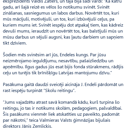
eksprezidents Valdis Zatlers, un tajā bija šādi vārdi: “Kā katru
gadu, arī šajā reizē es vēlos šo notikumu svinēt. Svinēt
zināšanas, sasniegumus un labos darbus. Novērtēt tos, kuri
mūs mācījuši, motivējuši, un tos, kuri izbūvējuši ceļus, pa
kuriem mums iet. Svinēt iespēju dot atpakaļ tiem, kas kādreiz
devuši mums, ieraudzīt un novērtēt tos, kas balstījuši mūs un
mūsu darbus un sējuši augsni, kas ļautu darbiem un sapņiem
tikt dzīviem.
Šodien mēs svinēsim arī jūs, Endeles kungs. Par jūsu
neizmērojamo ieguldījumu, nesavtību, pašaizliedzību un
apņēmību. Ilgus gadus jūs esat bijis fonda stūrakmens, rādījis
ceļu un turējis tik brīnišķīgu Latvijas mantojumu dzīvu.”
Pasākuma gaitā daudzi sveicēji aicināja J. Endeli pārdomāt un
rast iespēju turpināt “Skolu reitingu”.
“Jums vajadzētu atrast savā komandā kādu, kurš turpina šo
reitingu, jo tas ir notikums skolām, pedagogiem, pašvaldībai.
Šis pasākums vienmēr liek atskatīties uz paveikto, padomāt
par nākotni,” teica Valmieras Valsts ģimnāzijas bijušais
direktors Jānis Zemļickis.