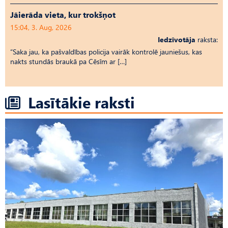
Jāierāda vieta, kur trokšņot
15:04, 3. Aug, 2026
Iedzīvotāja
raksta:
“Saka jau, ka pašvaldības policija vairāk kontrolē jauniešus, kas
nakts stundās braukā pa Cēsīm ar […]
Lasītākie raksti