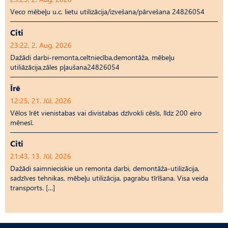
Veco mēbeļu u.c. lietu utilizācija/izvešana/pārvešana 24826054
Citi
23:22, 2. Aug, 2026
Dažādi darbi-remonta,celtniecība,demontāža, mēbeļu
utiliāzācija,zāles pļaušana24826054
Īrē
12:25, 21. Jūl, 2026
Vēlos īrēt vienistabas vai divistabas dzīvokli cēsīs, līdz 200 eiro
mēnesī.
Citi
21:43, 13. Jūl, 2026
Dažādi saimnieciskie un remonta darbi, demontāža-utilizācija,
sadzīves tehnikas, mēbeļu utilizācija, pagrabu tīrīšana. Visa veida
transports. […]