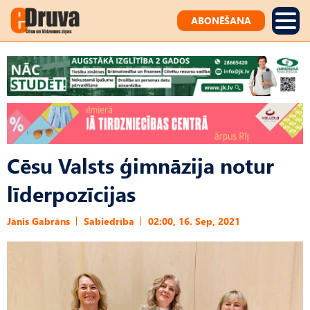
ABONĒŠANA
Cēsu Valsts ģimnāzija notur
līderpozīcijas
Jānis Gabrāns
Sabiedrība
02:00, 16. Sep, 2021