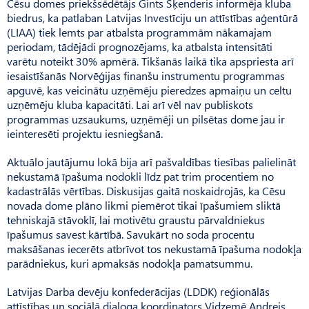
Cēsu domes priekšsēdētājs Gints Šķenderis informēja kluba
biedrus, ka patlaban Latvijas Investīciju un attīstības aģentūrā
(LIAA) tiek lemts par atbalsta programmām nākamajam
periodam, tādējādi prognozējams, ka atbalsta intensitāti
varētu noteikt 30% apmērā. Tikšanās laikā tika apspriesta arī
iesaistīšanās Norvēģijas finanšu instrumentu programmas
apguvē, kas veicinātu uzņēmēju pieredzes apmaiņu un celtu
uzņēmēju kluba kapacitāti. Lai arī vēl nav publiskots
programmas uzsaukums, uzņēmēji un pilsētas dome jau ir
ieinteresēti projektu iesniegšanā.
Aktuālo jautājumu lokā bija arī pašvaldības tiesības palielināt
nekustamā īpašuma nodokli līdz pat trim procentiem no
kadastrālās vērtības. Diskusijas gaitā noskaidrojās, ka Cēsu
novada dome plāno likmi piemērot tikai īpašumiem sliktā
tehniskajā stāvoklī, lai motivētu graustu pārvaldniekus
īpašumus savest kārtībā. Savukārt no soda procentu
maksāšanas iecerēts atbrīvot tos nekustamā īpašuma nodokļa
parādniekus, kuri apmaksās nodokļa pamatsummu.
Latvijas Darba devēju konfederācijas (LDDK) reģionālās
attīstības un sociālā dialoga koordinators Vidzemē Andrejs