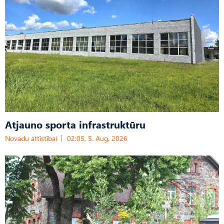
Atjauno sporta infrastruktūru
Novadu attīstībai
02:05, 5. Aug, 2026