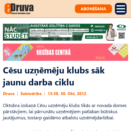
ABONĒŠANA
Cēsu uzņēmēju klubs sāk
jaunu darba ciklu
Druva
Sabiedrība
13:39, 30. Okt, 2012
Oktobra izskaņā Cēsu uzņēmēju klubs tikās ar novada domes
pārstāvjiem, lai pārrunātu uzņēmējiem patlaban būtiskus
jautājumus, tostarp gaidāmo atbalstu uzņēmējdarbībai.