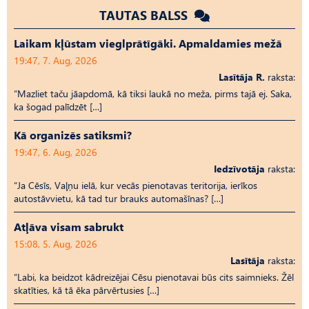
TAUTAS BALSS
Laikam kļūstam vieglprātīgāki. Apmaldamies mežā
19:47, 7. Aug, 2026
Lasītāja R.
raksta:
“Mazliet taču jāapdomā, kā tiksi laukā no meža, pirms tajā ej. Saka,
ka šogad palīdzēt […]
Kā organizēs satiksmi?
19:47, 6. Aug, 2026
Iedzīvotāja
raksta:
“Ja Cēsīs, Vaļņu ielā, kur vecās pienotavas teritorija, ierīkos
autostāvvietu, kā tad tur brauks automašīnas? […]
Atļāva visam sabrukt
15:08, 5. Aug, 2026
Lasītāja
raksta:
“Labi, ka beidzot kādreizējai Cēsu pienotavai būs cits saimnieks. Žēl
skatīties, kā tā ēka pārvērtusies […]