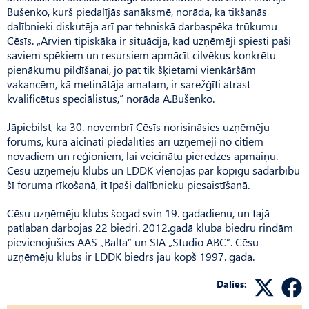
Bušenko, kurš piedalījās sanāksmē, norāda, ka tikšanās
dalībnieki diskutēja arī par tehniskā darbaspēka trūkumu
Cēsīs. „Arvien tipiskāka ir situācija, kad uzņēmēji spiesti paši
saviem spēkiem un resursiem apmācīt cilvēkus konkrētu
pienākumu pildīšanai, jo pat tik šķietami vienkāršām
vakancēm, kā metinātāja amatam, ir sarežģīti atrast
kvalificētus speciālistus,” norāda A.Bušenko.
Jāpiebilst, ka 30. novembrī Cēsīs norisināsies uzņēmēju
forums, kurā aicināti piedalīties arī uzņēmēji no citiem
novadiem un reģioniem, lai veicinātu pieredzes apmaiņu.
Cēsu uzņēmēju klubs un LDDK vienojās par kopīgu sadarbību
šī foruma rīkošanā, it īpaši dalībnieku piesaistīšanā.
Cēsu uzņēmēju klubs šogad svin 19. gadadienu, un tajā
patlaban darbojas 22 biedri. 2012.gadā kluba biedru rindām
pievienojušies AAS „Balta” un SIA „Studio ABC”. Cēsu
uzņēmēju klubs ir LDDK biedrs jau kopš 1997. gada.
Dalies: