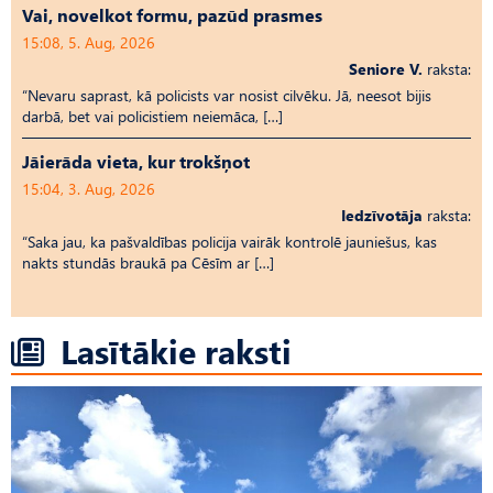
Vai, novelkot formu, pazūd prasmes
15:08, 5. Aug, 2026
Seniore V.
raksta:
“Nevaru saprast, kā policists var nosist cilvēku. Jā, neesot bijis
darbā, bet vai policistiem neiemāca, […]
Jāierāda vieta, kur trokšņot
15:04, 3. Aug, 2026
Iedzīvotāja
raksta:
“Saka jau, ka pašvaldības policija vairāk kontrolē jauniešus, kas
nakts stundās braukā pa Cēsīm ar […]
Lasītākie raksti