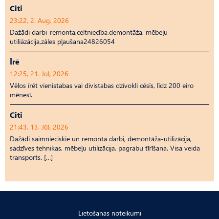
Citi
23:22, 2. Aug, 2026
Dažādi darbi-remonta,celtniecība,demontāža, mēbeļu
utiliāzācija,zāles pļaušana24826054
Īrē
12:25, 21. Jūl, 2026
Vēlos īrēt vienistabas vai divistabas dzīvokli cēsīs, līdz 200 eiro
mēnesī.
Citi
21:43, 13. Jūl, 2026
Dažādi saimnieciskie un remonta darbi, demontāža-utilizācija,
sadzīves tehnikas, mēbeļu utilizācija, pagrabu tīrīšana. Visa veida
transports. […]
Lietošanas noteikumi