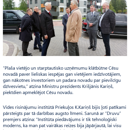
“Plaša vietējo un starptautisko uzņēmumu klātbūtne Cēsu
novadā paver lieliskas iespējas gan vietējiem iedzīvotājiem,
gan nākotnes investoriem un padara novadu par pievilcīgu
dzīvesvietu,” atzina Ministru prezidents Krišjānis Kariņš,
piektdien apmeklējot Cēsu novadu.
Vides risinājumu institūtā Priekuļos K.Kariņš bijis ļoti patīkami
pārsteigts par tā darbības augsto līmeni. Sarunā ar “Druvu”
premjers atzina: “Institūta piedāvājums ir tik tehnoloģiski
moderns, ka man pat vairākas reizes bija jāpārjautā, lai visu