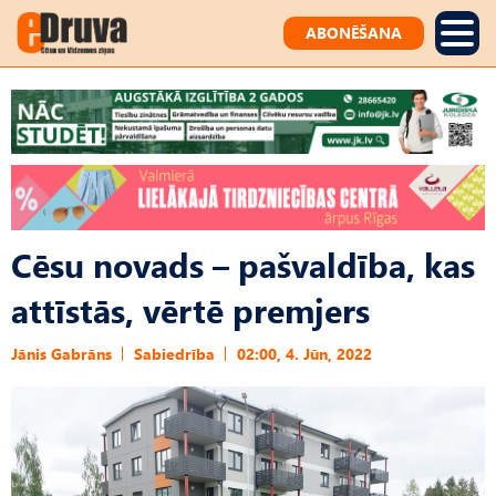
ABONĒŠANA
Cēsu novads – pašvaldība, kas
attīstās, vērtē premjers
Jānis Gabrāns
Sabiedrība
02:00, 4. Jūn, 2022