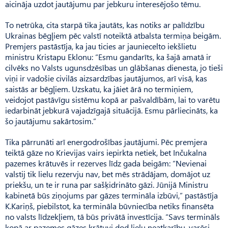
aicināja uzdot jautājumu par jebkuru interesējošo tēmu.
To netrūka, cita starpā tika jautāts, kas notiks ar palīdzību
Ukrainas bēgļiem pēc valstī noteiktā atbalsta termiņa beigām.
Premjers pastāstīja, ka jau ticies ar jauniecelto iekšlietu
ministru Kristapu Eklonu: “Esmu gandarīts, ka šajā amatā ir
cilvēks no Valsts ugunsdzēsības un glābšanas dienesta, jo tieši
viņi ir vadošie civilās aizsardzības jautājumos, arī visā, kas
saistās ar bēgļiem. Uzskatu, ka jāiet ārā no termiņiem,
veidojot pastāvīgu sistēmu kopā ar pašvaldībām, lai to varētu
iedarbināt jebkurā vajadzīgajā situācijā. Esmu pārliecināts, ka
šo jautājumu sakārtosim.”
Tika pārrunāti arī energodrošības jautājumi. Pēc premjera
teiktā gāze no Krievijas vairs iepirkta netiek, bet Inčukalna
pazemes krātuvēs ir rezerves līdz gada beigām: “Nevienai
valstij tik lielu rezervju nav, bet mēs strādājam, domājot uz
priekšu, un te ir runa par sašķidrināto gāzi. Jūnijā Ministru
kabinetā būs ziņojums par gāzes termināla izbūvi,” pastāstīja
K.Kariņš, piebilstot, ka termināla būvniecība netiks finansēta
no valsts līdzekļiem, tā būs privātā investīcija. “Savs termināls
kopā ar pazemes gāzes krātuvi dod lielu neatkarību, varēsi