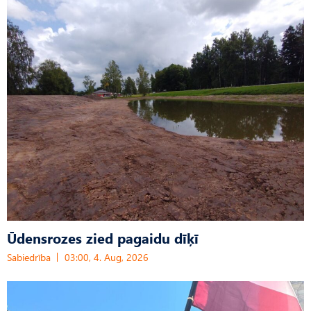
Ūdensrozes zied pagaidu dīķī
Sabiedrība
03:00, 4. Aug, 2026