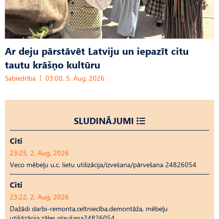
Ar deju pārstāvēt Latviju un iepazīt citu
tautu krāšņo kultūru
Sabiedrība
03:00, 5. Aug, 2026
SLUDINĀJUMI
Citi
23:25, 2. Aug, 2026
Veco mēbeļu u.c. lietu utilizācija/izvešana/pārvešana 24826054
Citi
23:22, 2. Aug, 2026
Dažādi darbi-remonta,celtniecība,demontāža, mēbeļu
utiliāzācija,zāles pļaušana24826054