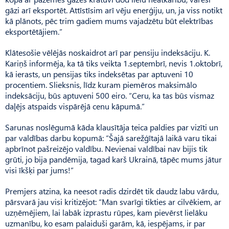
gāzi arī eksportēt. Attīstīsim arī vēju enerģiju, un, ja viss notikt
kā plānots, pēc trim gadiem mums vajadzētu būt elektrības
eksportētājiem.”
Klātesošie vēlējās noskaidrot arī par pensiju indeksāciju. K.
Kariņš informēja, ka tā tiks veikta 1.septembrī, nevis 1.oktobrī,
kā ierasts, un pensijas tiks indeksētas par aptuveni 10
procentiem. Slieksnis, līdz kuram piemēros maksimālo
indeksāciju, būs aptuveni 500 eiro. “Ceru, ka tas būs vismaz
daļējs atspaids vispārējā cenu kāpumā.”
Sarunas noslēgumā kāda klausītāja teica paldies par vizīti un
par valdības darbu kopumā: “Šajā sarežģītajā laikā varu tikai
apbrīnot pašreizējo valdību. Nevienai valdībai nav bijis tik
grūti, jo bija pandēmija, tagad karš Ukrainā, tāpēc mums jātur
visi īkšķi par jums!”
Premjers atzina, ka neesot radis dzirdēt tik daudz labu vārdu,
pārsvarā jau visi kritizējot: “Man svarīgi tikties ar cilvēkiem, ar
uzņēmējiem, lai labāk izprastu rūpes, kam pievērst lielāku
uzmanību, ko esam palaiduši garām, kā, iespējams, ir par