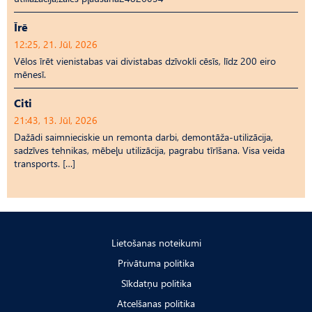
Īrē
12:25, 21. Jūl, 2026
Vēlos īrēt vienistabas vai divistabas dzīvokli cēsīs, līdz 200 eiro
mēnesī.
Citi
21:43, 13. Jūl, 2026
Dažādi saimnieciskie un remonta darbi, demontāža-utilizācija,
sadzīves tehnikas, mēbeļu utilizācija, pagrabu tīrīšana. Visa veida
transports. […]
Lietošanas noteikumi
Privātuma politika
Sīkdatņu politika
Atcelšanas politika