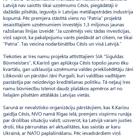
Latvijā nav saistīts tikai uzņēmums Cēsīs, piegādātāji ir
dažādās pilsētās, ieguvējs ir Latvijas metālapstrādes industrija
kopumā. Pēc premjera stāstītā viens no “Patria” projektā
iesaistītajiem uzņēmumiem investējis 1,3 miljonus jaunas
ražošanas līnijas izveidē: “Ja uzņēmējs veic tādas investīcijas,
viņš saprot, ka pakalpojumu varēs piedāvāt arī citiem, ne tikai
“Patria”. Tas veicina nodarbinātību Cēsīs un visā Latvijā.”
Tiekoties ar īres namu projekta attīstītajiem SIA “Siguldas
Būv­meistars”, K.Kariņš gan aplūkoja Cēsīs topošo jauno ēku
kvartālu, gan uzklausīja uzņēmuma valdes priekšsēdētāju Jāni
Lib­kovski un pārstāvi Jāni Purgaili, kuri valdības vadītājam
pastāstīja par neizdevīgo kreditēšanas politiku. Tā neļauj īres
namu būvniecību īstenot daudz plašākos apmēros arī no
lielajām pilsētām attālākās Latvijas vietās.
Sarunā ar nevalstisko organizāciju pārstāvjiem, kas K.Kariņu
gaidīja Cēsīs, NVO namā Rīgas ielā, premjers vispirms runāja
par drošības situāciju valstī, uzsverot, ka Latvijā varam justies
droši, tika pārrunātas arī aktualitātes, kas saistās ar karu
Ukrainā, ar NATO paplašināšanu. Pēc ievadvārdiem viņš