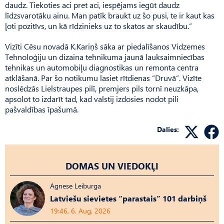
daudz. Tiekoties aci pret aci, iespējams iegūt daudz
līdzsvarotāku ainu. Man patīk braukt uz šo pusi, te ir kaut kas
ļoti pozitīvs, un kā rīdzinieks uz to skatos ar skaudību.”
Vizīti Cēsu novadā K.Kariņš sāka ar piedalīšanos Vidzemes
Tehnoloģiju un dizaina tehnikuma jaunā lauksaimniecības
tehnikas un automobiļu diagnostikas un remonta centra
atklāšanā. Par šo notikumu lasiet rītdienas “Druvā”. Vizīte
noslēdzās Lielstraupes pilī, premjers pils tornī neuzkāpa,
apsolot to izdarīt tad, kad valstij izdosies nodot pili
pašvaldības īpašumā.
Dalies:
DOMAS UN VIEDOKĻI
Agnese Leiburga
Latviešu sievietes “parastais” 101 darbiņš
19:46, 6. Aug, 2026