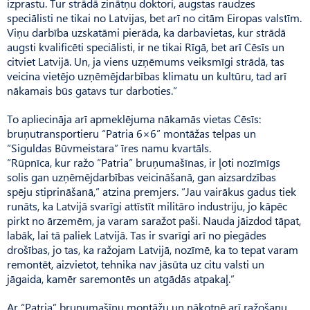
izprastu. Tur strādā zinātņu doktori, augstas raudzes
speciālisti ne tikai no Latvijas, bet arī no citām Eiropas valstīm.
Viņu darbība uzskatāmi pierāda, ka darbavietas, kur strādā
augsti kvalificēti speciālisti, ir ne tikai Rīgā, bet arī Cēsīs un
citviet Latvijā. Un, ja viens uzņēmums veiksmīgi strādā, tas
veicina vietējo uzņēmējdarbības klimatu un kultūru, tad arī
nākamais būs gatavs tur darboties.”
To apliecināja arī apmeklējuma nākamās vietas Cēsīs:
bruņutransportieru “Patria 6×6” montāžas telpas un
“Siguldas Būvmeistara” īres namu kvartāls.
“Rūpnīca, kur ražo “Patria” bruņumašīnas, ir ļoti nozīmīgs
solis gan uzņēmējdarbības veicināšanā, gan aizsardzības
spēju stiprināšanā,” atzina premjers. “Jau vairākus gadus tiek
runāts, ka Latvijā svarīgi attīstīt militāro industriju, jo kāpēc
pirkt no ārzemēm, ja varam saražot paši. Nauda jāizdod tāpat,
labāk, lai tā paliek Latvijā. Tas ir svarīgi arī no piegādes
drošības, jo tas, ka ražojam Latvijā, nozīmē, ka to tepat varam
remontēt, aizvietot, tehnika nav jāsūta uz citu valsti un
jāgaida, kamēr saremontēs un atgādās atpakaļ.”
Ar “Patria” bruņumašīnu montāžu un nākotnē arī ražošanu