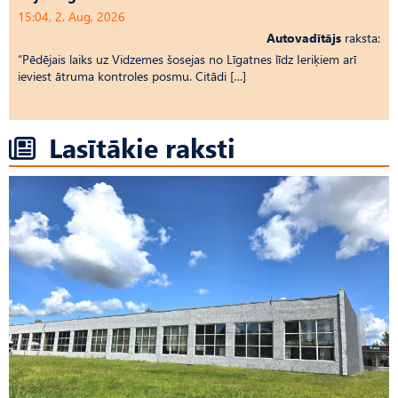
15:04, 2. Aug, 2026
Autovadītājs
raksta:
“Pēdējais laiks uz Vid­ze­mes šosejas no Līgatnes līdz Ieriķiem arī
ieviest ātruma kontroles posmu. Citādi […]
Lasītākie raksti