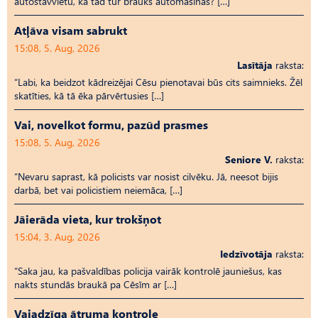
autostāvvietu, kā tad tur brauks automašīnas? […]
Atļāva visam sabrukt
15:08, 5. Aug, 2026
Lasītāja
raksta:
“Labi, ka beidzot kādreizējai Cēsu pienotavai būs cits saimnieks. Žēl
skatīties, kā tā ēka pārvērtusies […]
Vai, novelkot formu, pazūd prasmes
15:08, 5. Aug, 2026
Seniore V.
raksta:
“Nevaru saprast, kā policists var nosist cilvēku. Jā, neesot bijis
darbā, bet vai policistiem neiemāca, […]
Jāierāda vieta, kur trokšņot
15:04, 3. Aug, 2026
Iedzīvotāja
raksta:
“Saka jau, ka pašvaldības policija vairāk kontrolē jauniešus, kas
nakts stundās braukā pa Cēsīm ar […]
Vajadzīga ātruma kontrole