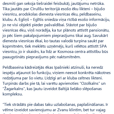
desmiti gan sekoja tiešraidei feisbukā), jautājumu netrūka.
Tika jautāts par Cīrulīšu teritorijā esošo ēku likteni – bijušo
viesnīcu, arodskolas dienesta viesnīcas ēku, peldbaseinu,
klubu. A. Egliņš – Eglītis sniedza viņa rīcībā esošo informāciju,
jo ne visi objekti pieder paš­valdībai. Stāstot par bijušo
viesnīcas ēku, viņš norādīja, ka tur plānots attīstīt pansionātu,
jo pēc šiem pakalpojumiem pieprasījums tikai aug. Savukārt
dienesta viesnīcas ēkai, ko tautas valodā turpina saukt par
kopmītnēm, tiek meklēts uzņēmējs, kurš vēlētos attīstīt SPA
viesnīcu, jo ir skaidrs, ka līdz ar Kosmosa centra attīstību būs
paaugstināts pieprasījums pēc naktsmītnēm.
Peldbaseina kādreizējās ēkas īpašnieki atzinuši, ka neredz
iespēju atjaunot šo funkciju, viņiem neesot konkrēta nākotnes
redzējuma par šo vietu. Līdzīgi arī ar kluba celtnes likteni.
Turpinās darbs pie tā, lai varētu apvienoties “Ozolkalns” un
“Žagarkalns”, kas ļautu izveidot Baltijā lielāko slēpošanas
kompleksu.
“Tiek strādāts pie dabas taku uzlabošanas, paplašināšanas. Ir
vēlme izveidot savienojumu ar Zva­nu klintīm, bet tur vajag