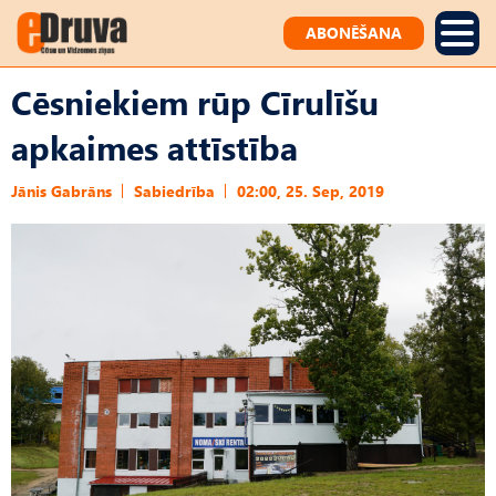
ABONĒŠANA
Cēsniekiem rūp Cīrulīšu
apkaimes attīstība
Jānis Gabrāns
Sabiedrība
02:00, 25. Sep, 2019