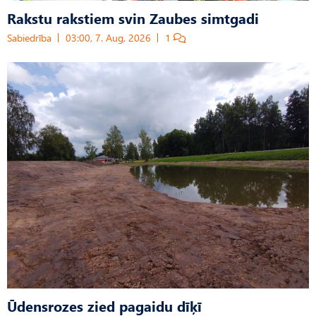
Rakstu rakstiem svin Zaubes simtgadi
Sabiedrība
03:00, 7. Aug, 2026
1
Ūdensrozes zied pagaidu dīķī