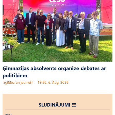
Ģimnāzijas absolvents organizē debates ar
politiķiem
Izglītība un jaunieši
19:50, 6. Aug, 2026
SLUDINĀJUMI