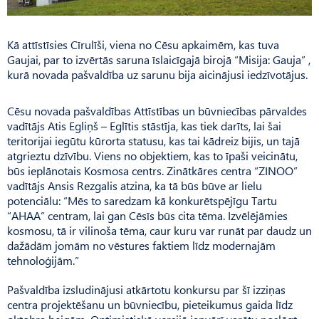
Kā attīstīsies Cīrulīši, viena no Cēsu apkaimēm, kas tuva
Gaujai, par to izvērtās saruna īslaicīgajā birojā “Misija: Gauja” ,
kurā novada pašvaldība uz sarunu bija aicinājusi iedzīvotājus.
Cēsu novada pašvaldības Attīstības un būvniecības pārvaldes
vadītājs Atis Egliņš – Eglītis stāstīja, kas tiek darīts, lai šai
teritorijai iegūtu kūrorta statusu, kas tai kādreiz bijis, un tajā
atgrieztu dzīvību. Viens no objektiem, kas to īpaši veicinātu,
būs ieplānotais Kosmosa centrs. Zinātkāres centra “ZINOO”
vadītājs Ansis Rez­galis atzina, ka tā būs būve ar lielu
potenciālu: “Mēs to saredzam kā konkurētspējīgu Tartu
“AHAA” centram, lai gan Cēsīs būs cita tēma. Izvēlējāmies
kosmosu, tā ir vilinoša tēma, caur kuru var runāt par daudz un
dažādām jomām no vēstures faktiem līdz modernajām
tehnoloģijām.”
Pašvaldība izsludinājusi atkārtotu konkursu par šī izziņas
centra projektēšanu un būvniecību, pieteikumus gaida līdz