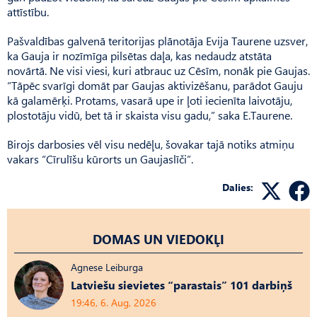
attīstību.
Pašvaldības galvenā teritorijas plānotāja Evija Taurene uzsver,
ka Gauja ir nozīmīga pilsētas daļa, kas nedaudz atstāta
novārtā. Ne visi viesi, kuri atbrauc uz Cēsīm, nonāk pie Gaujas.
“Tāpēc svarīgi domāt par Gaujas aktivizēšanu, parādot Gauju
kā galamērķi. Pro­tams, vasarā upe ir ļoti iecienīta laivotāju,
plostotāju vidū, bet tā ir skaista visu gadu,” saka E.Tau­rene.
Birojs darbosies vēl visu nedēļu, šovakar tajā notiks atmiņu
vakars “Cīrulīšu kūrorts un Gau­jaslīči”.
Dalies:
DOMAS UN VIEDOKĻI
Agnese Leiburga
Latviešu sievietes “parastais” 101 darbiņš
19:46, 6. Aug, 2026