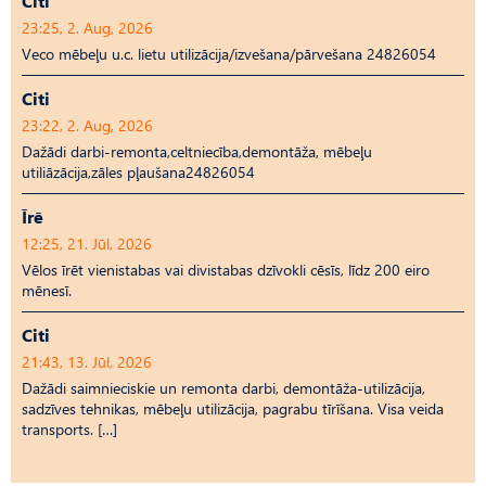
Citi
23:25, 2. Aug, 2026
Veco mēbeļu u.c. lietu utilizācija/izvešana/pārvešana 24826054
Citi
23:22, 2. Aug, 2026
Dažādi darbi-remonta,celtniecība,demontāža, mēbeļu
utiliāzācija,zāles pļaušana24826054
Īrē
12:25, 21. Jūl, 2026
Vēlos īrēt vienistabas vai divistabas dzīvokli cēsīs, līdz 200 eiro
mēnesī.
Citi
21:43, 13. Jūl, 2026
Dažādi saimnieciskie un remonta darbi, demontāža-utilizācija,
sadzīves tehnikas, mēbeļu utilizācija, pagrabu tīrīšana. Visa veida
transports. […]