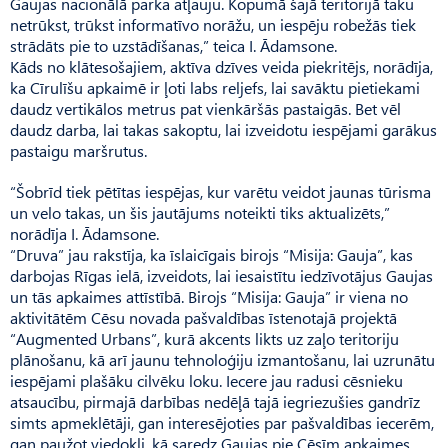
Gaujas nacionālā parka atļauju. Kopumā šajā teritorijā taku
netrūkst, trūkst informatīvo norāžu, un iespēju robežās tiek
strādāts pie to uzstādīšanas,” teica I. Ādamsone.
Kāds no klātesošajiem, aktīva dzīves veida piekritējs, norādīja,
ka Cīrulīšu apkaimē ir ļoti labs reljefs, lai savāktu pietiekami
daudz vertikālos metrus pat vienkāršās pastaigās. Bet vēl
daudz darba, lai takas sakoptu, lai izveidotu iespējami garākus
pastaigu maršrutus.
“Šobrīd tiek pētītas iespējas, kur varētu veidot jaunas tūrisma
un velo takas, un šis jautājums noteikti tiks aktualizēts,”
norādīja I. Ādamsone.
“Druva” jau rakstīja, ka īslaicīgais birojs “Misija: Gauja”, kas
darbojas Rīgas ielā, izveidots, lai iesaistītu iedzīvotājus Gaujas
un tās apkaimes attīstībā. Birojs “Mi­sija: Gauja” ir viena no
aktivitātēm Cēsu novada pašvaldības īstenotajā projektā
“Augmented Urbans”, kurā akcents likts uz zaļo teritoriju
plānošanu, kā arī jaunu tehnoloģiju izmantošanu, lai uzrunātu
iespējami plašāku cilvēku loku. Iecere jau radusi cēsnieku
atsaucību, pirmajā darbības nedēļā tajā iegriezušies gandrīz
simts apmeklētāji, gan interesējoties par pašvaldības iecerēm,
gan paužot viedokli, kā saredz Gaujas pie Cēsīm apkaimes