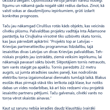
oktobra beigām. Optimistiskā versijā janvārī varētu noslēgt
līgumu un nākamā gada nogalē sākt reālus darbus. Zinot, kā
valstī sokas ar daudzmiljonu iepirkumiem, grūti izdarīt
konkrētas prognozes.
Taču jau nākamgad Cīrulīšus rotās kāds objekts, kas veicinās
cilvēku plūsmu. Pašvaldības projektu vadītāja Inta Ādamsone
pastāstīja, ka Cīruļkalna virsotnē tiks uzbūvēts skatu tornis,
kas ļaus pārredzēt apkārtni: “Projekts top ar Latvijas –
Krievijas partnerattiecību programmas līdzdalību, tajā
iesaistītas divas Latvijas un divas Krievijas pašvaldības. Teh­
niskais projekts jau izstrādāts, ziemā veiksim iepirkumu, lai
nākamajā pavasarī sāktu būvēt. Slēpotājiem tornis netraucēs,
tam varēs staigāt pa apakšu. Tornis paredzēts 22 metru
augsts, uz jumta atradīsies saules paneļi, kas nodrošinās
elektrību torņa izgaismošanai diennakts tumšajā laikā. Blakus
esošās ēkas pirmajā stāvā tiks ierīkota zaļā klase, kur notiks
dabas un vides nodarbības, kā arī būs redzami visu projektā
iesaistīto partneru pētījumi. Taču galvenais, cilvēki varēs no
torņa vērot skaistās ainavas.”
Kaut uz sarunu nebija ieradies daudz klausītāju (vairāki