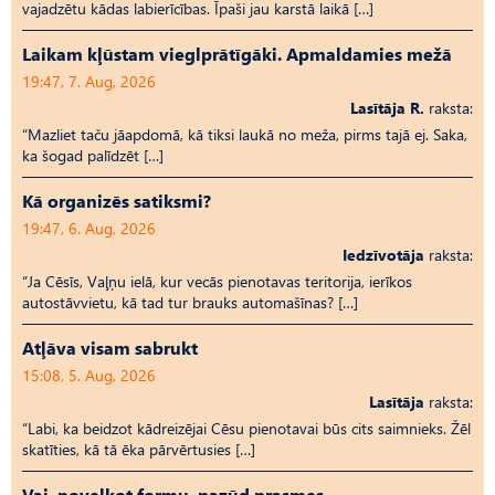
vajadzētu kādas labierīcības. Īpaši jau karstā laikā […]
Laikam kļūstam vieglprātīgāki. Apmaldamies mežā
19:47, 7. Aug, 2026
Lasītāja R.
raksta:
“Mazliet taču jāapdomā, kā tiksi laukā no meža, pirms tajā ej. Saka,
ka šogad palīdzēt […]
Kā organizēs satiksmi?
19:47, 6. Aug, 2026
Iedzīvotāja
raksta:
“Ja Cēsīs, Vaļņu ielā, kur vecās pienotavas teritorija, ierīkos
autostāvvietu, kā tad tur brauks automašīnas? […]
Atļāva visam sabrukt
15:08, 5. Aug, 2026
Lasītāja
raksta:
“Labi, ka beidzot kādreizējai Cēsu pienotavai būs cits saimnieks. Žēl
skatīties, kā tā ēka pārvērtusies […]
Vai, novelkot formu, pazūd prasmes