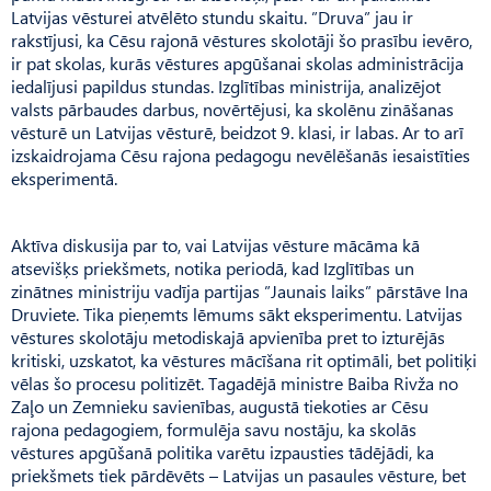
Latvijas vēsturei atvēlēto stundu skaitu. ”Druva” jau ir
rakstījusi, ka Cēsu rajonā vēstures skolotāji šo prasību ievēro,
ir pat skolas, kurās vēstures apgūšanai skolas administrācija
iedalījusi papildus stundas. Izglītības ministrija, analizējot
valsts pārbaudes darbus, novērtējusi, ka skolēnu zināšanas
vēsturē un Latvijas vēsturē, beidzot 9. klasi, ir labas. Ar to arī
izskaidrojama Cēsu rajona pedagogu nevēlēšanās iesaistīties
eksperimentā.
Aktīva diskusija par to, vai Latvijas vēsture mācāma kā
atsevišķs priekšmets, notika periodā, kad Izglītības un
zinātnes ministriju vadīja partijas ”Jaunais laiks” pārstāve Ina
Druviete. Tika pieņemts lēmums sākt eksperimentu. Latvijas
vēstures skolotāju metodiskajā apvienība pret to izturējās
kritiski, uzskatot, ka vēstures mācīšana rit optimāli, bet politiķi
vēlas šo procesu politizēt. Tagadējā ministre Baiba Rivža no
Zaļo un Zemnieku savienības, augustā tiekoties ar Cēsu
rajona pedagogiem, formulēja savu nostāju, ka skolās
vēstures apgūšanā politika varētu izpausties tādējādi, ka
priekšmets tiek pārdēvēts – Latvijas un pasaules vēsture, bet