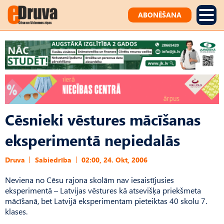
ABONĒŠANA
Cēsnieki vēstures mācīšanas
eksperimentā nepiedalās
Druva
Sabiedrība
02:00, 24. Okt, 2006
Neviena no Cēsu rajona skolām nav iesaistījusies
eksperimentā – Latvijas vēstures kā atsevišķa priekšmeta
mācīšanā, bet Latvijā eksperimentam pieteiktas 40 skolu 7.
klases.