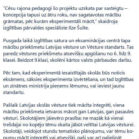
”Cēsu rajona pedagogi šo projektu uzskata par sasteigtu –
koncepcija tapusi uz ātru roku, nav sagatavotas mācību
grāmatas, pēc kurām eksperimentāli mācīt,” skaidroja
izglītības pārvaldes speciāliste Ilze Šulte.
Pusgada laikā izglītības satura un eksaminācijas centrā tapa
mācību priekšmetu Latvijas vēsture un Vēsture standarts. Tas
paredz vēstures priekšmetu atsevišķu apgūšanu no 6. līdz 9.
klasei. Beidzot 9.klasi, skolēni kārtos valsts pārbaudes darbu.
Pēc tam, kad eksperimentā iesaistītajās skolās būs noticis
eksāmens, sāksies eksperimenta izvērtēšana, un tad Izglītības
un zinātnes ministrija pieņems lēmumu, vai ieviest jaunu
standartu.
Pašlaik Latvijas skolās vēsture tiek mācīta integrēti, viena
mācību priekšmeta ietvaros mācot gan Latvijas, gan pasaules
vēsturi. Skolotājiem jāievēro prasība: ne mazāk kā vienai
trešdaļai no kopējo tēmu skaita jābūt veltītai Latvijas vēsturei.
Skolotāji, veidojot stundu tematisko plānojumu, var tēmu ko-
pumu mācīt integrēti vai atsevišķi, paši var arī palielināt