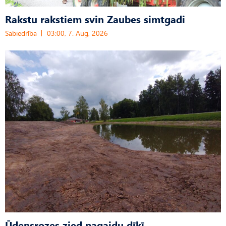
Rakstu rakstiem svin Zaubes simtgadi
Sabiedrība
03:00, 7. Aug, 2026
Ūdensrozes zied pagaidu dīķī