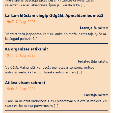
“Pie skaistās pastaigu takas Cēsīs, Pirtupītes graviņā tuvāk
vajadzētu kādas labierīcības. Īpaši jau karstā laikā […]
Laikam kļūstam vieglprātīgāki. Apmaldamies mežā
19:47, 7. Aug, 2026
Lasītāja R.
raksta:
“Mazliet taču jāapdomā, kā tiksi laukā no meža, pirms tajā ej. Saka,
ka šogad palīdzēt […]
Kā organizēs satiksmi?
19:47, 6. Aug, 2026
Iedzīvotāja
raksta:
“Ja Cēsīs, Vaļņu ielā, kur vecās pienotavas teritorija, ierīkos
autostāvvietu, kā tad tur brauks automašīnas? […]
Atļāva visam sabrukt
15:08, 5. Aug, 2026
Lasītāja
raksta:
“Labi, ka beidzot kādreizējai Cēsu pienotavai būs cits saimnieks. Žēl
skatīties, kā tā ēka pārvērtusies […]