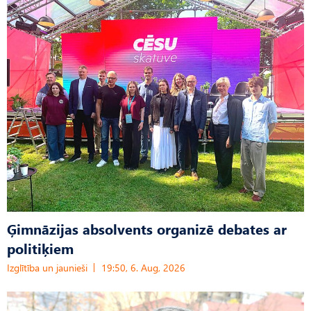
Ģimnāzijas absolvents organizē debates ar
politiķiem
Izglītība un jaunieši
19:50, 6. Aug, 2026