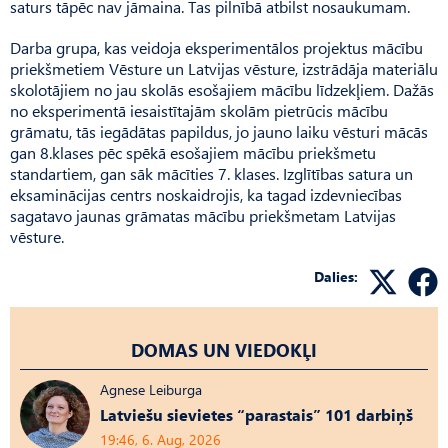
saturs tāpēc nav jāmaina. Tas pilnībā atbilst nosaukumam.
Darba grupa, kas veidoja eksperimentālos projektus mācību
priekšmetiem Vēsture un Latvijas vēsture, izstrādāja materiālu
skolotājiem no jau skolās esošajiem mācību līdzekļiem. Dažās
no eksperimentā iesaistītajām skolām pietrūcis mācību
grāmatu, tās iegādātas papildus, jo jauno laiku vēsturi mācās
gan 8.klases pēc spēkā esošajiem mācību priekšmetu
standartiem, gan sāk mācīties 7. klases. Izglītības satura un
eksaminācijas centrs noskaidrojis, ka tagad izdevniecības
sagatavo jaunas grāmatas mācību priekšmetam Latvijas
vēsture.
Dalies:
DOMAS UN VIEDOKĻI
Agnese Leiburga
Latviešu sievietes “parastais” 101 darbiņš
19:46, 6. Aug, 2026