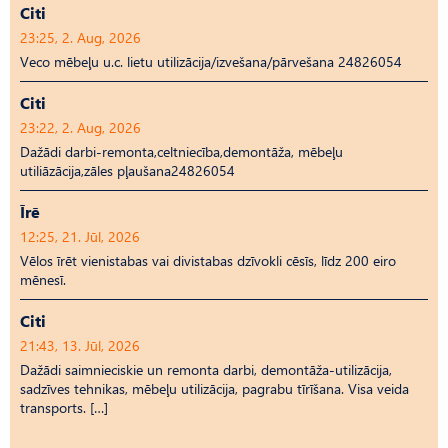
Citi
23:25, 2. Aug, 2026
Veco mēbeļu u.c. lietu utilizācija/izvešana/pārvešana 24826054
Citi
23:22, 2. Aug, 2026
Dažādi darbi-remonta,celtniecība,demontāža, mēbeļu
utiliāzācija,zāles pļaušana24826054
Īrē
12:25, 21. Jūl, 2026
Vēlos īrēt vienistabas vai divistabas dzīvokli cēsīs, līdz 200 eiro
mēnesī.
Citi
21:43, 13. Jūl, 2026
Dažādi saimnieciskie un remonta darbi, demontāža-utilizācija,
sadzīves tehnikas, mēbeļu utilizācija, pagrabu tīrīšana. Visa veida
transports. […]