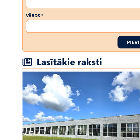
VĀRDS *
PIEV
Lasītākie raksti