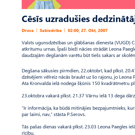
Cēsīs uzradušies dedzinātā
Druva
Sabiedrība
02:00, 27. Okt, 2007
Valsts ugunsdzēsības un glābšanas dienesta (VUGD) Cēs
atkritumu urnas. Īpaši bieži nācies strādāt Leona Paegl
daudzajām degšanām varētu būt tiešs sakars ar skolēnu
Degšana sākusies pirmdien, 22.oktobrī, kad plkst. 20.4
dzēsējiem vēlreiz nācās braukt uz šo rajonu, jo Leona
Ata Kronvalda ielā nodega šķūnis 150 kvadrātmetru pl
23.oktobra vakarā plkst. 21.37 Vārnu ielā 13 dega dār
“Ir informācija, ka būdā mitinājies bezpajumtnieks, ku
par laimi, nav,” stāsta P.Serovs.
Tās pašas dienas vakarā plkst. 23.03 Leona Paegles ielā
rīcību.