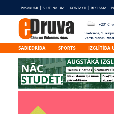
PASĀKUMI
SLUDINĀJUMI
KONTAKTI
REKLĀMA
P
+23° C, vē
Svētdiena, 9. augu
Vārda dienas:
Mad
SABIEDRĪBA
SPORTS
IZGLĪTĪBA 