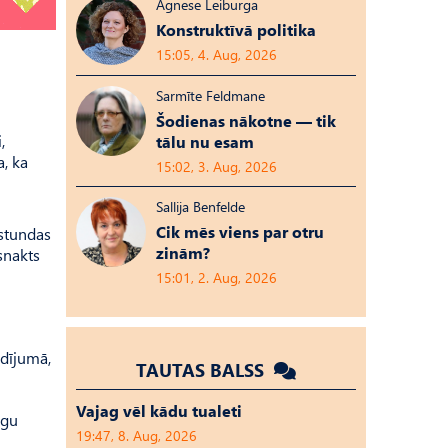
Agnese Leiburga
Konstruktīvā politika
15:05, 4. Aug, 2026
Sarmīte Feldmane
Šodienas nākotne — tik
,
tālu nu esam
a, ka
15:02, 3. Aug, 2026
Sallija Benfelde
Cik mēs viens par otru
 stundas
zinām?
snakts
15:01, 2. Aug, 2026
adījumā,
TAUTAS BALSS
Vajag vēl kādu tualeti
īgu
19:47, 8. Aug, 2026