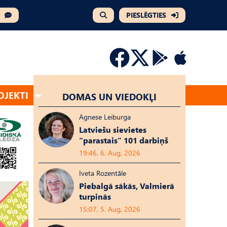
PIESLĒGTIES
OJEKTI
DOMAS UN VIEDOKĻI
Agnese Leiburga
Latviešu sievietes
“parastais” 101 darbiņš
19:46, 6. Aug, 2026
Iveta Rozentāle
Piebalgā sākās, Valmierā
turpinās
15:07, 5. Aug, 2026