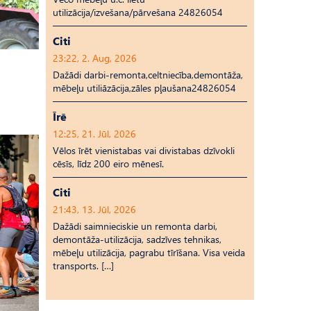
utilizācija/izvešana/pārvešana 24826054
Citi
23:22, 2. Aug, 2026
Dažādi darbi-remonta,celtniecība,demontāža,
mēbeļu utiliāzācija,zāles pļaušana24826054
Īrē
12:25, 21. Jūl, 2026
Vēlos īrēt vienistabas vai divistabas dzīvokli
cēsīs, līdz 200 eiro mēnesī.
Citi
21:43, 13. Jūl, 2026
Dažādi saimnieciskie un remonta darbi,
demontāža-utilizācija, sadzīves tehnikas,
mēbeļu utilizācija, pagrabu tīrīšana. Visa veida
transports. […]