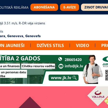
ABONĒŠANA
E-AVĪZE
ZIŅOT DRUVAI
OLITISKĀ REKLĀMA
jš 3.51 m/s, R-DR vēja virziens
sts
ara, Genoveva, Genovefa
UN JAUNIEŠI
DZĪVES STILS
VIDEO
PR