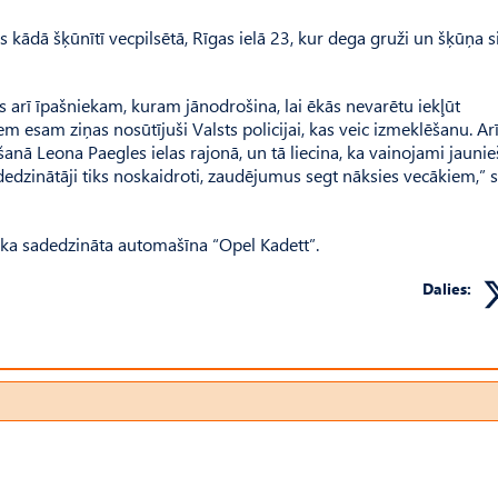
s kādā šķūnītī vecpilsētā, Rīgas ielā 23, kur dega gruži un šķūņa s
 arī īpašniekam, kuram jānodrošina, lai ēkās nevarētu iekļūt
 esam ziņas nosūtījuši Valsts policijai, kas veic izmeklēšanu. A
nā Leona Paegles ielas rajonā, un tā liecina, ka vainojami jaunieš
edzinātāji tiks noskaidroti, zaudējumus segt nāksies vecākiem,” 
tika sadedzināta automašīna “Opel Kadett”.
Dalies: