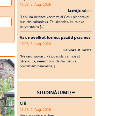
15:08, 5. Aug, 2026
Lasītāja
raksta:
“Labi, ka beidzot kādreizējai Cēsu pienotavai
būs cits saimnieks. Žēl skatīties, kā tā ēka
pārvērtusies […]
Vai, novelkot formu, pazūd prasmes
15:08, 5. Aug, 2026
Seniore V.
raksta:
“Nevaru saprast, kā policists var nosist
cilvēku. Jā, neesot bijis darbā, bet vai
policistiem neiemāca, […]
SLUDINĀJUMI
Citi
23:25, 2. Aug, 2026
Veco mēbeļu u.c. lietu