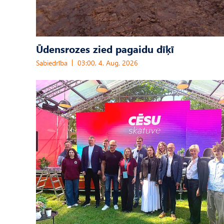
Ūdensrozes zied pagaidu dīķī
Sabiedrība
03:00, 4. Aug, 2026