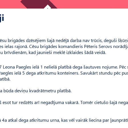
ji
u brigādes dzēsējiem šajā nedēļā darba nav trūcis, deguši šķūņi
es ielas rajonā. Cēsu brigādes komandieris Pēteris Serovs norādīj
 brīvdienām, kad jaunieši meklē izklaides šādā veidā.
7 Leona Paegles ielā 1 nelielā platībā dega šautuves nojume. Pēc
 Paegles ielā 5 dega atkritumu konteiners. Savukārt stundu pēc pu
atībā.
za būda deviņu kvadrātmetru platībā.
rš esot tur redzēts arī negadījuma vakarā. Tomēr cietušo šajā neg
 4a atkal dega atkritumu urna, kas vēl vairāk liecina par ļaunprāt