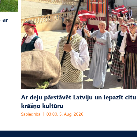
 ar
Ar deju pārstāvēt Latviju un iepazīt citu
krāšņo kultūru
Sabiedrība
03:00, 5. Aug, 2026