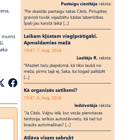
Pastaigu cienītāja
raksta:
iena.
“Pie skaistās pastaigu takas Cēsīs, Pirtupītes
graviņā tuvāk vajadzētu kādas labierīcības.
Īpaši jau karstā laikā […]
Laikam kļūstam vieglprātīgāki.
rī mums
Apmaldamies mežā
i.
saka
19:47, 7. Aug, 2026
Lasītāja R.
raksta:
“Mazliet taču jāapdomā, kā tiksi laukā no
meža, pirms tajā ej. Saka, ka šogad palīdzēt
[…]
Kā organizēs satiksmi?
19:47, 6. Aug, 2026
Iedzīvotāja
raksta:
“Ja Cēsīs, Vaļņu ielā, kur vecās pienotavas
teritorija, ierīkos autostāvvietu, kā tad tur
brauks automašīnas? […]
Atļāva visam sabrukt