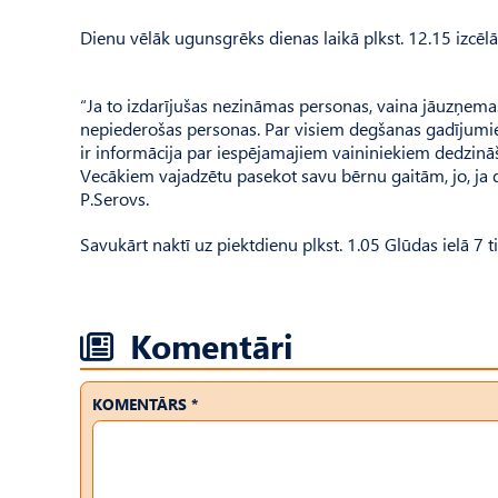
Dienu vēlāk ugunsgrēks dienas laikā plkst. 12.15 izcēlā
“Ja to izdarījušas nezināmas personas, vaina jāuzņemas
nepiederošas personas. Par visiem degšanas gadījumiem
ir informācija par iespējamajiem vaininiekiem dedzināša
Vecākiem vajadzētu pasekot savu bērnu gaitām, jo, ja d
P.Serovs.
Savukārt naktī uz piektdienu plkst. 1.05 Glūdas ielā 7 
Komentāri
KOMENTĀRS *