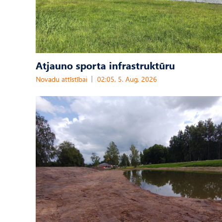
Atjauno sporta infrastruktūru
Novadu attīstībai
02:05, 5. Aug, 2026