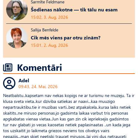
Sarmīte Feldmane
Šodienas nākotne — tik tālu nu esam
15:02, 3. Aug, 2026
Sallija Benfelde
Cik mēs viens par otru zinām?
15:01, 2. Aug, 2026
Komentāri
Adel
09:43, 24. Mai, 2026
Neatbalstu..kapsetam nav nekas kopigs ne ar turismu ne muzeju. Ta ir
klusa sveta vieta..kur dziviba satiekas ar naavi...kaa muuzigo
nepartrauktibu.tie ir muzibas varti..bez atpakalcela..kuraa laiks netiek
skaitits..ne miruso personas.jo gadsimta laikaa varbut tris personas
apgkabatas vienaa vietaa..Jun kas gan zin cik ieprieksejis gadsimtos
tur nav glabati jo vecas kaosetas netiek paplasinaatas ..un kada jega
tos uzskaitit jo laikmeta griezos neviens tos cilvekys vairs
nepaziis...man skiet neetiski traucet mirusos..lai vini dus netrauceti