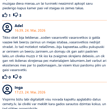
muzigaa dieva mieraa..un lai tuvinieki neaizmirst apkopt savu
piederigo kapus kamer pasi vel staigaa sis zemes takas.
1
3
Adel
16:39, 24. Mai, 2026
Tikko skiet bija lieldienas ..sodien vasarsvetki vasarsvetkos iz galda
vaazee liek beerzu zarinus un meijas istabaa...vasarsvetkos nedrijst
stradat. Jo tad motiekot nelai0imes...biju kapseetaa..uzliku pukupuski
ar ceriniem un beerzu zariniem..un domaju cik gan aatri paskrien
laiks..un cilveka muzzs ir tik iiss ka zvaigznes skrejiens debesiis...un cik
gan reti ikdienas skrejienaa pec materialajiem labumiem..bet varbut ari
eksistences mes par to padomaajam...lai visiem klusi pardomu pilni un
gaisi vasarsvetki.
0
0
Inga
17:23, 24. Mai, 2026
Vispirms būtu labi digitalizēt visu novada kapsētu apglabāto datus
cemety.lv, lai cilvēki var meklēt kara gados sarautos dzimtas kokus, un
tad stāties organizācijās.