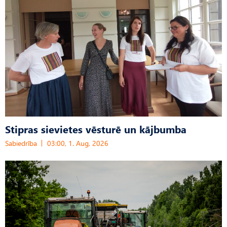
Stipras sievietes vēsturē un kājbumba
Sabiedrība
03:00, 1. Aug, 2026