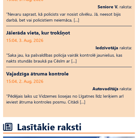
Seniore V.
raksta:
“Nevaru saprast, kā policists var nosist cilvēku. Jā, neesot bijis
darbā, bet vai policistiem neiemāca, […]
Jāierāda vieta, kur trokšņot
15:04, 3. Aug, 2026
Iedzīvotāja
raksta:
“Saka jau, ka pašvaldības policija vairāk kontrolē jauniešus, kas
nakts stundās braukā pa Cēsīm ar […]
Vajadzīga ātruma kontrole
15:04, 2. Aug, 2026
Autovadītājs
raksta:
“Pēdējais laiks uz Vid­ze­mes šosejas no Līgatnes līdz Ieriķiem arī
ieviest ātruma kontroles posmu. Citādi […]
Lasītākie raksti