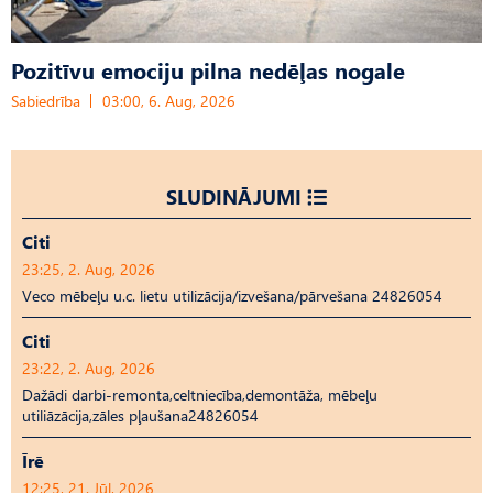
Pozitīvu emociju pilna nedēļas nogale
Sabiedrība
03:00, 6. Aug, 2026
SLUDINĀJUMI
Citi
23:25, 2. Aug, 2026
Veco mēbeļu u.c. lietu utilizācija/izvešana/pārvešana 24826054
Citi
23:22, 2. Aug, 2026
Dažādi darbi-remonta,celtniecība,demontāža, mēbeļu
utiliāzācija,zāles pļaušana24826054
Īrē
12:25, 21. Jūl, 2026