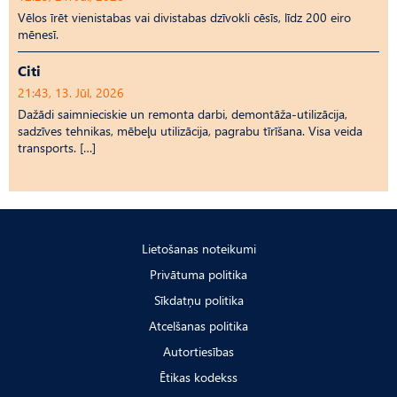
Vēlos īrēt vienistabas vai divistabas dzīvokli cēsīs, līdz 200 eiro
mēnesī.
Citi
21:43, 13. Jūl, 2026
Dažādi saimnieciskie un remonta darbi, demontāža-utilizācija,
sadzīves tehnikas, mēbeļu utilizācija, pagrabu tīrīšana. Visa veida
transports. […]
Lietošanas noteikumi
Privātuma politika
Sīkdatņu politika
Atcelšanas politika
Autortiesības
Ētikas kodekss