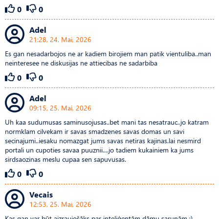
0
0
Adel
21:28, 24. Mai, 2026
Es gan nesadarbojos ne ar kadiem birojiem man patik vientuliba..man
neinteresee ne diskusijas ne attiecibas ne sadarbiba
0
0
Adel
09:15, 25. Mai, 2026
Uh kaa sudumusas saminusojusas..bet mani tas nesatrauc..jo katram
normklam cilvekam ir savas smadzenes savas domas un savi
secinajumi..iesaku nomazgat jums savas netiras kajinas.lai nesmird
portali un cupoties savaa puuznii....jo tadiem kukainiem ka jums
sirdsaozinas meslu cupaa sen sapuvusas.
0
0
Vecais
12:53, 25. Mai, 2026
Kas gan var būt aizraujošāks par inteliģentām dāmu sarunām :)