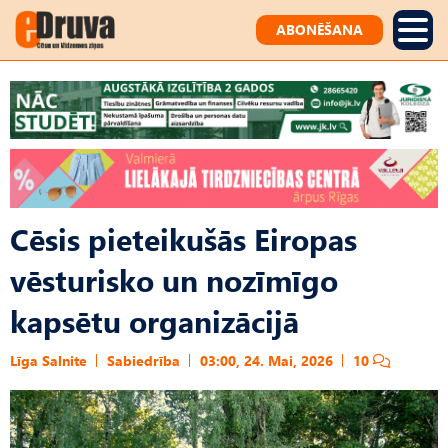
ABONĒŠANA
Cēsis pieteikušās Eiropas
vēsturisko un nozīmīgo
kapsētu organizācijā
Līga Salnite
Sabiedrība
03:00, 24. Mai, 2026
10