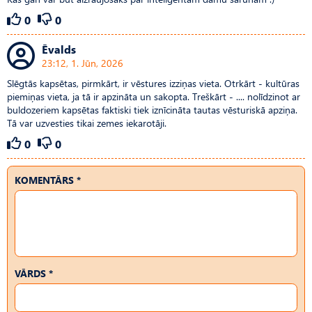
0
0
Ēvalds
23:12, 1. Jūn, 2026
Slēgtās kapsētas, pirmkārt, ir vēstures izziņas vieta. Otrkārt - kultūras
piemiņas vieta, ja tā ir apzināta un sakopta. Treškārt - .... nolīdzinot ar
buldozeriem kapsētas faktiski tiek iznīcināta tautas vēsturiskā apziņa.
Tā var uzvesties tikai zemes iekarotāji.
0
0
KOMENTĀRS *
VĀRDS *