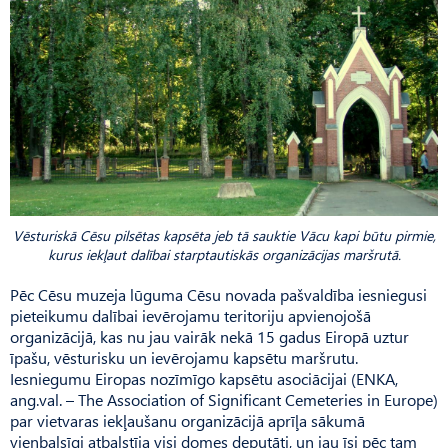
Vēsturiskā Cēsu pilsētas kapsēta jeb tā sauktie Vācu kapi būtu pirmie,
kurus iekļaut dalībai starptautiskās organizācijas maršrutā.
Pēc Cēsu muzeja lūguma Cēsu novada pašvaldība iesniegusi
pieteikumu dalībai ievērojamu teritoriju apvienojošā
organizācijā, kas nu jau vairāk nekā 15 gadus Eiropā uztur
īpašu, vēsturisku un ievērojamu kapsētu maršrutu.
Iesniegumu Eiropas nozīmīgo kapsētu asociācijai (ENKA,
ang.val. – The Association of Significant Cemeteries in Europe)
par vietvaras iekļaušanu organizācijā aprīļa sākumā
vienbalsīgi atbalstīja visi domes deputāti, un jau īsi pēc tam