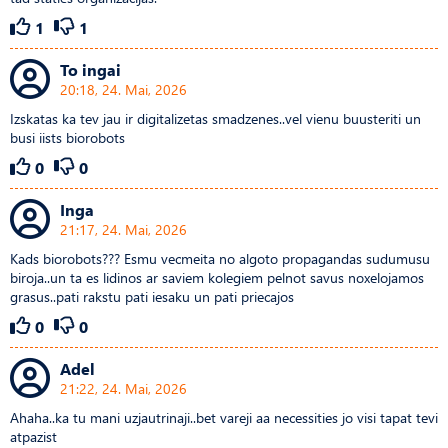
1
1
To ingai
20:18, 24. Mai, 2026
Izskatas ka tev jau ir digitalizetas smadzenes..vel vienu buusteriti un
busi iists biorobots
0
0
Inga
21:17, 24. Mai, 2026
Kads biorobots??? Esmu vecmeita no algoto propagandas sudumusu
biroja..un ta es lidinos ar saviem kolegiem pelnot savus noxelojamos
grasus..pati rakstu pati iesaku un pati priecajos
0
0
Adel
21:22, 24. Mai, 2026
Ahaha..ka tu mani uzjautrinaji..bet vareji aa necessities jo visi tapat tevi
atpazist