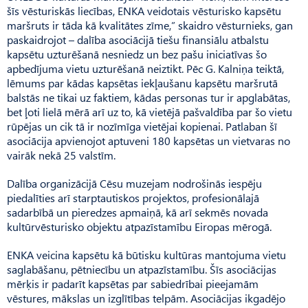
šīs vēsturiskās liecības, ENKA veidotais vēsturisko kapsētu
maršruts ir tāda kā kvalitātes zīme,” skaidro vēsturnieks, gan
paskaidrojot – dalība asociācijā tiešu finansiālu atbalstu
kapsētu uzturēšanā nesniedz un bez pašu iniciatīvas šo
apbedījuma vietu uzturēšanā neiztikt. Pēc G. Kalniņa teiktā,
lēmums par kādas kapsētas iekļaušanu kapsētu maršrutā
balstās ne tikai uz faktiem, kādas personas tur ir apglabātas,
bet ļoti lielā mērā arī uz to, kā vietējā pašvaldība par šo vietu
rūpējas un cik tā ir nozīmīga vietējai kopienai. Patlaban šī
asociācija apvienojot aptuveni 180 kapsētas un vietvaras no
vairāk nekā 25 valstīm.
Dalība organizācijā Cēsu muzejam nodrošinās iespēju
piedalīties arī starptautiskos projektos, profesionālajā
sadarbībā un pieredzes apmaiņā, kā arī sekmēs novada
kultūrvēsturisko objektu atpazīstamību Eiropas mērogā.
ENKA veicina kapsētu kā būtisku kultūras mantojuma vietu
saglabāšanu, pētniecību un atpazīstamību. Šīs asociācijas
mērķis ir padarīt kapsētas par sabiedrībai pieejamām
vēstures, mākslas un izglītības telpām. Asociācijas ikgadējo