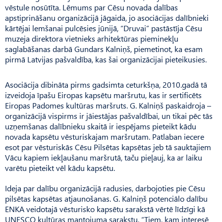
vēstule nosūtīta. Lēmums par Cēsu novada dalības
apstiprināšanu organizācijā jāgaida, jo asociācijas dalībnieki
kārtējai lemšanai pulcēsies jūnijā, “Druvai” pastāstīja Cēsu
muzeja direktora vietnieks arhitektūras pieminekļu
saglabāšanas darbā Gundars Kalniņš, piemetinot, ka esam
pirmā Latvijas pašvaldība, kas šai organizācijai pieteikusies.
Asociācija dibināta pirms gadsimta ceturkšņa, 2010.gadā tā
izveidoja īpašu Eiropas kapsētu maršrutu, kas ir sertificēts
Eiropas Padomes kultūras maršruts. G. Kalniņš paskaidroja –
organizācijā vispirms ir jāiestājas pašvaldībai, un tikai pēc tās
uzņemšanas dalībnieku skaitā ir iespējams pieteikt kādu
novada kapsētu vēsturiskajam maršrutam. Patlaban iecere
esot par vēsturiskās Cēsu Pilsētas kapsētas jeb tā sauktajiem
Vācu kapiem iekļaušanu maršrutā, taču pieļauj, ka ar laiku
varētu pieteikt vēl kādu kapsētu.
Ideja par dalību organizācijā radusies, darbojoties pie Cēsu
pilsētas kapsētas atjaunošanas. G. Kalniņš potenciālo dalību
ENKA veidotajā vēsturisko kapsētu sarakstā vērtē līdzīgi kā
UNESCO kultūras mantojuma sarakstu. “Tiem, kam interesē