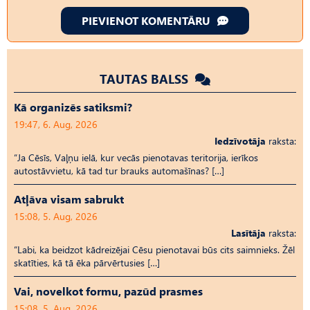
PIEVIENOT KOMENTĀRU
TAUTAS BALSS
Kā organizēs satiksmi?
19:47, 6. Aug, 2026
Iedzīvotāja
raksta:
“Ja Cēsīs, Vaļņu ielā, kur vecās pienotavas teritorija, ierīkos
autostāvvietu, kā tad tur brauks automašīnas? […]
Atļāva visam sabrukt
15:08, 5. Aug, 2026
Lasītāja
raksta:
“Labi, ka beidzot kādreizējai Cēsu pienotavai būs cits saimnieks. Žēl
skatīties, kā tā ēka pārvērtusies […]
Vai, novelkot formu, pazūd prasmes
15:08, 5. Aug, 2026