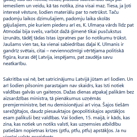
iemesliem un veidu, kā tas notika, zina visai maz. Tiesa, ja ļoti
interesē vēsture, šodien materiālu par to netrūkst. Taču
padomju laikos dzimušajiem, padomju laika skolās
gājušajiem, pie kuriem piederu arī es, K. Ulmaņa vārds līdz pat
Atmodai bija svešs, varbūt dažā ģimenē tikai pusčukstus
izrunāts, tādēļ tādas īstas izpratnes par šo notikumu trūkst.
Jaušams vien tas, ka vienai sabiedrības daļai K. Ulmanis ir
gandrīz svētais, citai – neviennozīmīgi vērtējama politiskā
figūra, kuras dēļ Latvija, iespējams, pat zaudēja savu
neatkarību.
Sakritība vai nē, bet satricinājumu Latvijā jūtam arī šodien. Un
arī šodien pilsonim parastajam nav skaidrs, kas īsti notiek
valdības galvās un gaiteņos. Dažas dienas atpakaļ palikām bez
aizsardzības ministra, tā pienākumus uzņēmās
premjerministre, bet nu demisionējusi arī viņa. Šajos tiešām
sarežģītajos, daudz piesauktajos ģeopolitiskajos apstākļos
esam palikuši bez valdības. Vai šodien, 15. maijā, ir kāds, kas
zina, kas notiek un notiks valstī, kas uzņemsies atbildību
patiešām nopietnas krīzes (ptfu, ptfu, ptfu) apstākļos. Ja nu
vienīgi valsts prezidents.