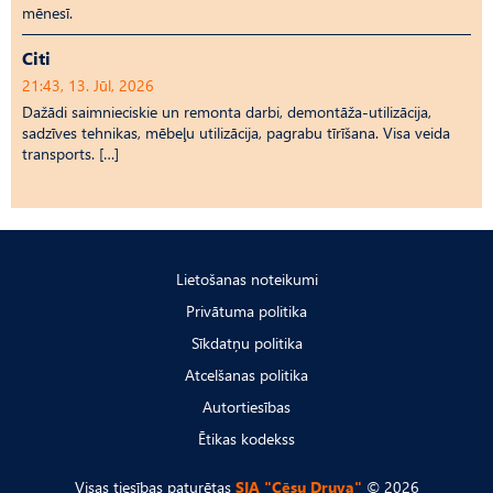
mēnesī.
Citi
21:43, 13. Jūl, 2026
Dažādi saimnieciskie un remonta darbi, demontāža-utilizācija,
sadzīves tehnikas, mēbeļu utilizācija, pagrabu tīrīšana. Visa veida
transports. […]
Lietošanas noteikumi
Privātuma politika
Sīkdatņu politika
Atcelšanas politika
Autortiesības
Ētikas kodekss
Visas tiesības paturētas
SIA "Cēsu Druva"
© 2026