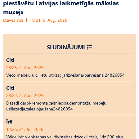
piestāvētu Latvijas laikmetīgās mākslas
muzejs
Dzīves stils
19:21, 6. Aug, 2026
SLUDINĀJUMI
Citi
23:25, 2. Aug, 2026
Veco mēbeļu u.c. lietu utilizācija/izvešana/pārvešana 24826054
Citi
23:22, 2. Aug, 2026
Dažādi darbi-remonta,celtniecība,demontāža, mēbeļu
utiliāzācija,zāles pļaušana24826054
Īrē
12:25, 21. Jūl, 2026
Vēlos īrēt vienistabas vai divistabas dzīvokli cēsīs, līdz 200 eiro