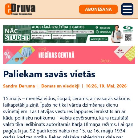
ABONĒŠANA
Paliekam savās vietās
Sandra Deruma
Domas un viedokļi
16:26, 19. Mai, 2026
15.maijs – mēneša vidus, šogad, cerams, arī vasaras sākums
laikapstākļu ziņā. Īpašs ne tikai vārda dzimšanas dienu
svinētājiem. Tas Latvijas vēstures lappusēs ierakstīts arī ar
kādu politisku notikumu – valsts apvērsumu, kura rezultātā
valstī tika iedibināts autoritārais Kārļa Ulmaņa režīms. Lai gan
pagājuši jau 92 gadi kopš nakts (no 15. uz 16. maiju 1934.
gadā), kad tas notika, liekas, plašāka sabiedrības daļa par