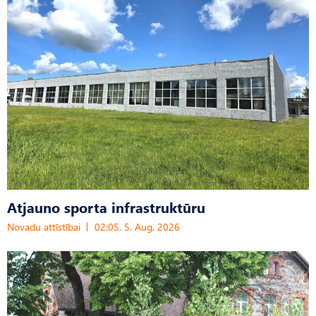
Atjauno sporta infrastruktūru
Novadu attīstībai
02:05, 5. Aug, 2026