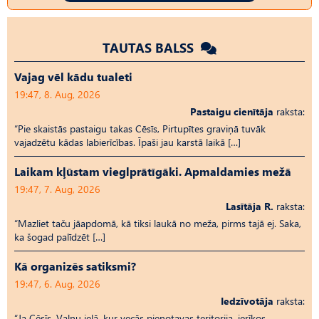
TAUTAS BALSS
Vajag vēl kādu tualeti
19:47, 8. Aug, 2026
Pastaigu cienītāja
raksta:
“Pie skaistās pastaigu takas Cēsīs, Pirtupītes graviņā tuvāk
vajadzētu kādas labierīcības. Īpaši jau karstā laikā […]
Laikam kļūstam vieglprātīgāki. Apmaldamies mežā
19:47, 7. Aug, 2026
Lasītāja R.
raksta:
“Mazliet taču jāapdomā, kā tiksi laukā no meža, pirms tajā ej. Saka,
ka šogad palīdzēt […]
Kā organizēs satiksmi?
19:47, 6. Aug, 2026
Iedzīvotāja
raksta:
“Ja Cēsīs, Vaļņu ielā, kur vecās pienotavas teritorija, ierīkos