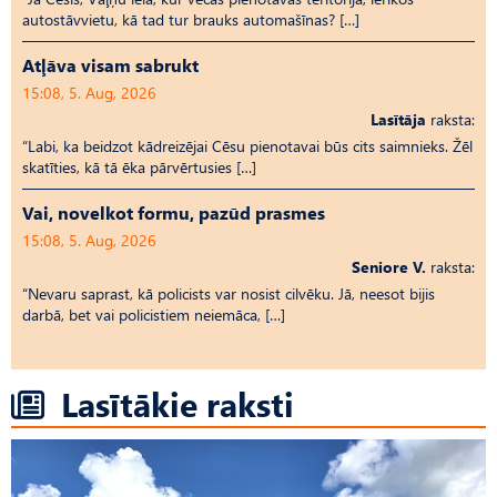
autostāvvietu, kā tad tur brauks automašīnas? […]
Atļāva visam sabrukt
15:08, 5. Aug, 2026
Lasītāja
raksta:
“Labi, ka beidzot kādreizējai Cēsu pienotavai būs cits saimnieks. Žēl
skatīties, kā tā ēka pārvērtusies […]
Vai, novelkot formu, pazūd prasmes
15:08, 5. Aug, 2026
Seniore V.
raksta:
“Nevaru saprast, kā policists var nosist cilvēku. Jā, neesot bijis
darbā, bet vai policistiem neiemāca, […]
Lasītākie raksti