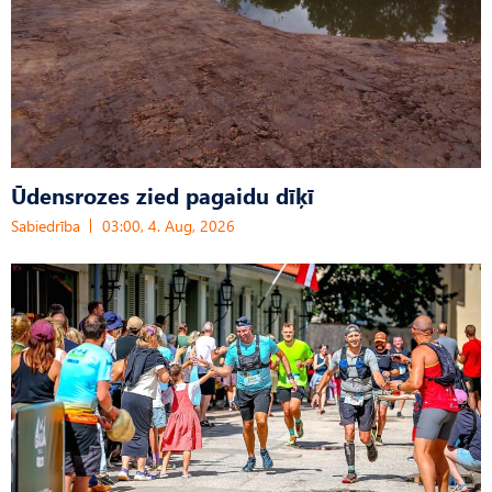
Ūdensrozes zied pagaidu dīķī
Sabiedrība
03:00, 4. Aug, 2026