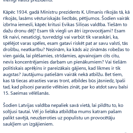
Kāpēc 1934. gadā Ministru prezidents K. Ulmanis rīkojās tā, kā
rīkojās, lasāms vēsturiskajās liecībās, pētījumos. Šodien vairāk
izbrīna iemesli, kāpēc kritusi Evikas Siliņas valdība. Tiešām to
dažu dronu dēļ? Esam tik viegli un ātri izprovocējami? Esam
tik naivi, nesaticīgi, tuvredzīgi vai varbūt tik varaskāri, ka,
spēlējot varas spēles, esam gatavi riskēt pat ar savu valsti, tās
drošību, neatkarību? Nezinām, ka kāds aiz zināmās robežas to
vien gaida, lai plēšamies, strīdamies, apvainojam cits citu,
nevis koncentrējamies darbam un pienākumiem? Vai tiešām
politiskais aprēķins ir pareizākais gājiens, kad likmes ir tik
augstas? Jautājumu patiešām vairāk nekā atbilžu. Bet tiem,
kas tā tiecas atrasties varas tronī, atbildes būs jāsniedz, īpaši
tad, kad pilsoņi parastie vēlēsies zināt, par ko atdot savu balsi
15. Saeimas vēlēšanās.
Šodien Latvijas valdība nepaliek savā vietā, lai pildītu to, ko
solījusi tautai. Vēl jo lielāka atbildība mums katram pašam
palikt savējā, neuzķeroties uz populistu un provocētāju
saukļiem un izgājieniem.