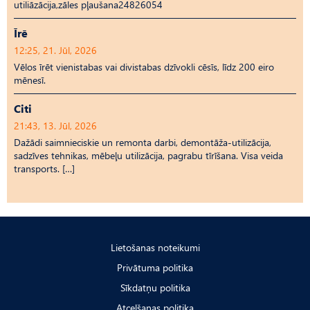
utiliāzācija,zāles pļaušana24826054
Īrē
12:25, 21. Jūl, 2026
Vēlos īrēt vienistabas vai divistabas dzīvokli cēsīs, līdz 200 eiro
mēnesī.
Citi
21:43, 13. Jūl, 2026
Dažādi saimnieciskie un remonta darbi, demontāža-utilizācija,
sadzīves tehnikas, mēbeļu utilizācija, pagrabu tīrīšana. Visa veida
transports. […]
Lietošanas noteikumi
Privātuma politika
Sīkdatņu politika
Atcelšanas politika