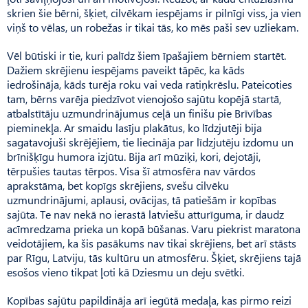
skrien šie bērni, šķiet, cilvēkam iespējams ir pilnīgi viss, ja vien
viņš to vēlas, un robežas ir tikai tās, ko mēs paši sev uzliekam.
Vēl būtiski ir tie, kuri palīdz šiem īpašajiem bērniem startēt.
Dažiem skrējienu iespējams paveikt tāpēc, ka kāds
iedrošināja, kāds turēja roku vai veda ratiņkrēslu. Pateicoties
tam, bērns varēja piedzīvot vienojošo sajūtu kopējā startā,
atbalstītāju uzmundrinājumus ceļā un finišu pie Brīvības
pieminekļa. Ar smaidu lasīju plakātus, ko līdzjutēji bija
sagatavojuši skrējējiem, tie liecināja par līdzjutēju izdomu un
brīnišķīgu humora izjūtu. Bija arī mūziķi, kori, dejotāji,
tērpušies tautas tērpos. Visa šī atmosfēra nav vārdos
aprakstāma, bet kopīgs skrējiens, svešu cilvēku
uzmundrinājumi, aplausi, ovācijas, tā patiešām ir kopības
sajūta. Te nav nekā no ierastā latviešu atturīguma, ir daudz
acīmredzama prieka un kopā būšanas. Varu piekrist maratona
veidotājiem, ka šis pasākums nav tikai skrējiens, bet arī stāsts
par Rīgu, Latviju, tās kultūru un atmosfēru. Šķiet, skrējiens tajā
esošos vieno tikpat ļoti kā Dziesmu un deju svētki.
Kopības sajūtu papildināja arī iegūtā medaļa, kas pirmo reizi