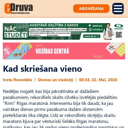
ABONĒŠANA
Kad skriešana vieno
Iveta Rozentāle
Domas un viedokļi
08:34, 22. Mai, 2026
Nedēļas nogalē, kas bija pārsātināta ar dažādiem
pasākumiem, rekordliels skaits cilvēku izvēlējās piedalīties
“Rimi” Rīgas maratonā. Interesentu bija tik daudz, ka jau
vairākas dienas pirms pasākuma dažām distancēm
pieteikšanās tika slēgta. Līdz ar rekordlielo skrējēju skaitu
maratons kļuva par vēsturiski lielāko Rīgas maratonu,
notikumu, kas jau 36 gadus vieno profesionālus sportistus un