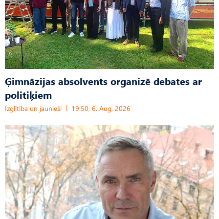
Ģimnāzijas absolvents organizē debates ar
politiķiem
Izglītība un jaunieši
19:50, 6. Aug, 2026