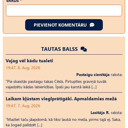
VĀRDS *
PIEVIENOT KOMENTĀRU
TAUTAS BALSS
Vajag vēl kādu tualeti
19:47, 8. Aug, 2026
Pastaigu cienītāja
raksta:
“Pie skaistās pastaigu takas Cēsīs, Pirtupītes graviņā tuvāk
vajadzētu kādas labierīcības. Īpaši jau karstā laikā […]
Laikam kļūstam vieglprātīgāki. Apmaldamies mežā
19:47, 7. Aug, 2026
Lasītāja R.
raksta:
“Mazliet taču jāapdomā, kā tiksi laukā no meža, pirms tajā ej. Saka,
ka šogad palīdzēt […]