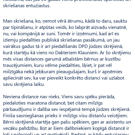
skriešanas entuziastus.
Man skriešana, ko, ņemot vērā ātrumu, kādā to daru, sauktu
par tipināšanu, ir atpūtas veids, ko labprāt aizvadu vienatnē,
nu, vai kompānijā ar suni. Tomēr ir izņēmumi, kad arī es
izlemju piedalīties publiskā skriešanas pasākumā, un jau
vairākus gadus tā ir arī piedalīšanās DPD jūdzes skrējienā,
kurā startēju kā viens no Dakteriem Klauniem. Ar šo skrējienu
mēs visas distances garumā atbalstām bērnus ar kustību
traucējumiem, kuru vēlme piedalīties, šķiet, ir pat vēl
milzīgāka nekā jebkuram pieaugušajam, kurš ir apņēmies
apliecināt sev, ka var pieveikt konkrēto distanci vai uzlabot
savu skrējiena laiku.
Neviena distance nav nieks. Viens savu spēku pierāda,
piedaloties maratona distancē, bet citam milzīgs
pārbaudījums ir dalība sev iespējamā tempā jūdzes skrējienā.
Finiša sasniegšanas prieks ir milzīgs visu distanču veicējiem.
Bērni skrējienā startēja gan pašu spēkiem, gan ar asistentu un
vecāku palīdzību. Būt ar šiem dalībniekiem kopīgā distancē ir
ļoti saviļņojoši un arī motivējoši. Redzot, ar kādu entuziasmu