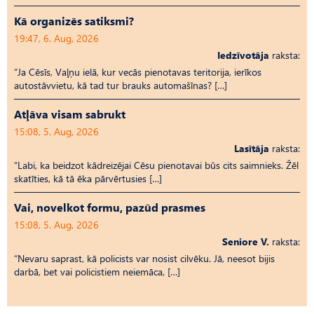
Kā organizēs satiksmi?
19:47, 6. Aug, 2026
Iedzīvotāja
raksta:
“Ja Cēsīs, Vaļņu ielā, kur vecās pienotavas teritorija, ierīkos
autostāvvietu, kā tad tur brauks automašīnas? […]
Atļāva visam sabrukt
15:08, 5. Aug, 2026
Lasītāja
raksta:
“Labi, ka beidzot kādreizējai Cēsu pienotavai būs cits saimnieks. Žēl
skatīties, kā tā ēka pārvērtusies […]
Vai, novelkot formu, pazūd prasmes
15:08, 5. Aug, 2026
Seniore V.
raksta:
“Nevaru saprast, kā policists var nosist cilvēku. Jā, neesot bijis
darbā, bet vai policistiem neiemāca, […]