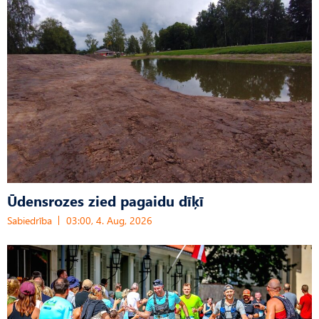
Ūdensrozes zied pagaidu dīķī
Sabiedrība
03:00, 4. Aug, 2026