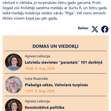
vēsturē ir cikliska, jo turpināsies četru gadu garumā. Proti,
šogad visi finišētāji saņēma medaļu ar burtu R, un četru gadu
laikā medaļu kolekcija veidos vārdu “Rīga”. Vēl viens iemesls
tikties visiem kopā jau pēc gada.
Dalies:
DOMAS UN VIEDOKĻI
Agnese Leiburga
Latviešu sievietes “parastais” 101 darbiņš
19:46, 6. Aug, 2026
Iveta Rozentāle
Piebalgā sākās, Valmierā turpinās
15:07, 5. Aug, 2026
Agnese Leiburga
Konstruktīvā politika