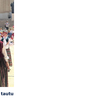
 tautu