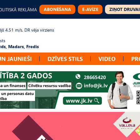
ABONĒŠANA
E-AVĪZE
ZIŅOT DRUVAI
OLITISKĀ REKLĀMA
jš 4.51 m/s, DR vēja virziens
sts
ēds, Madars, Fredis
UN JAUNIEŠI
DZĪVES STILS
VIDEO
PR