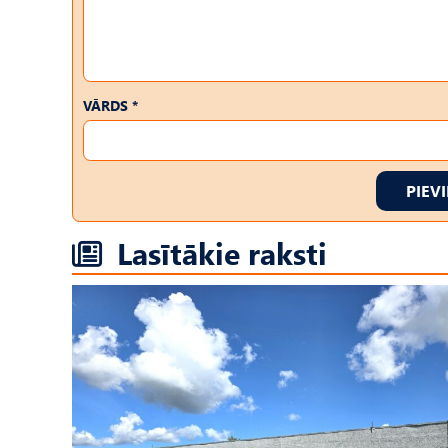
VĀRDS *
PIEV
Lasītākie raksti