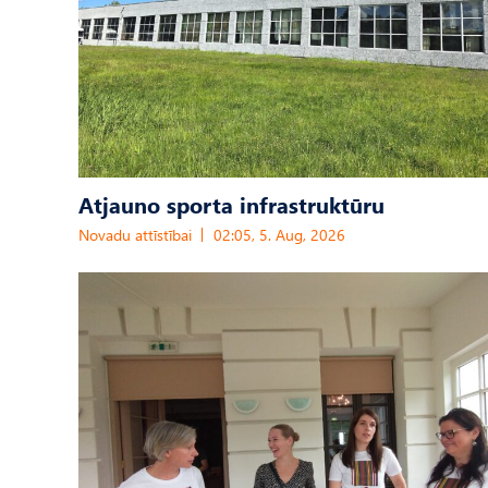
Atjauno sporta infrastruktūru
Novadu attīstībai
02:05, 5. Aug, 2026