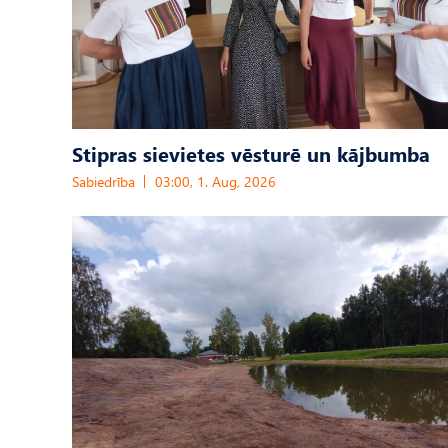
Stipras sievietes vēsturē un kājbumba
Sabiedrība
03:00, 1. Aug, 2026