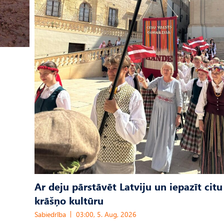
Ar deju pārstāvēt Latviju un iepazīt citu
krāšņo kultūru
Sabiedrība
03:00, 5. Aug, 2026