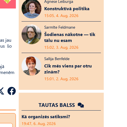
Agnese Leiburga
Konstruktīvā politika
15:05, 4. Aug, 2026
Sarmīte Feldmane
Šodienas nākotne — tik
as jau
tālu nu esam
arus šo
15:02, 3. Aug, 2026
Sallija Benfelde
Cik mēs viens par otru
ajā
zinām?
 ģimenēm
15:01, 2. Aug, 2026
TAUTAS BALSS
Kā organizēs satiksmi?
19:47, 6. Aug, 2026