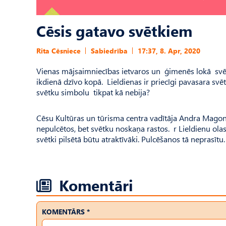
Cēsis gatavo svētkiem
Rita Cēsniece
Sabiedrība
17:37, 8. Apr, 2020
Vienas mājsaimniecības ietvaros un ģimenēs lokā svētk
ikdienā dzīvo kopā. Lieldienas ir priecīgi pavasara svēt
svētku simbolu tikpat kā nebija?
Cēsu Kultūras un tūrisma centra vadītāja Andra Magone 
nepulcētos, bet svētku noskaņa rastos. r Lieldienu olas
svētki pilsētā būtu atraktīvāki. Pulcēšanos tā neprasītu
Komentāri
KOMENTĀRS *