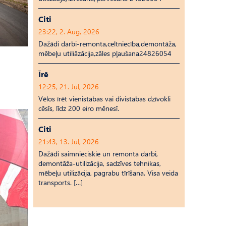
Citi
23:22, 2. Aug, 2026
Dažādi darbi-remonta,celtniecība,demontāža,
mēbeļu utiliāzācija,zāles pļaušana24826054
Īrē
12:25, 21. Jūl, 2026
Vēlos īrēt vienistabas vai divistabas dzīvokli
cēsīs, līdz 200 eiro mēnesī.
Citi
21:43, 13. Jūl, 2026
Dažādi saimnieciskie un remonta darbi,
demontāža-utilizācija, sadzīves tehnikas,
mēbeļu utilizācija, pagrabu tīrīšana. Visa veida
transports. […]