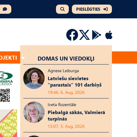
PIESLĒGTIES
OJEKTI
DOMAS UN VIEDOKĻI
Agnese Leiburga
Latviešu sievietes
“parastais” 101 darbiņš
19:46, 6. Aug, 2026
Iveta Rozentāle
Piebalgā sākās, Valmierā
turpinās
15:07, 5. Aug, 2026