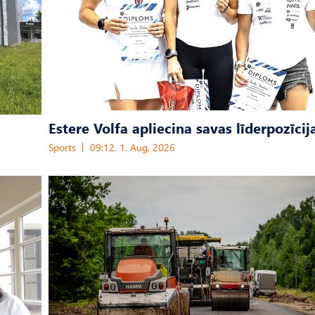
Estere Volfa apliecina savas līderpozīcij
Sports
09:12, 1. Aug, 2026