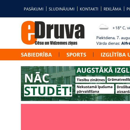
PASĀKUMI
SLUDINĀJUMI
KONTAKTI
REKLĀMA
P
+18° C, vē
Piektdiena, 7. augu
Vārda dienas:
Alfr
SABIEDRĪBA
SPORTS
IZGLĪTĪBA 