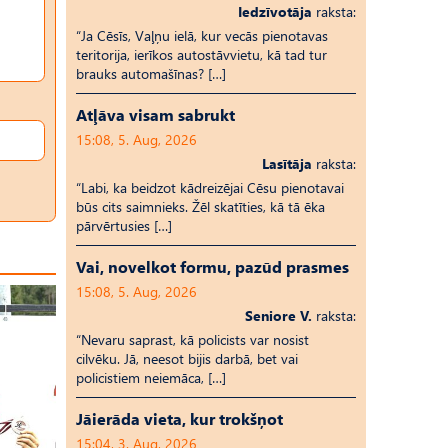
Iedzīvotāja
raksta:
“Ja Cēsīs, Vaļņu ielā, kur vecās pienotavas
teritorija, ierīkos autostāvvietu, kā tad tur
brauks automašīnas? […]
Atļāva visam sabrukt
15:08, 5. Aug, 2026
Lasītāja
raksta:
“Labi, ka beidzot kādreizējai Cēsu pienotavai
būs cits saimnieks. Žēl skatīties, kā tā ēka
pārvērtusies […]
Vai, novelkot formu, pazūd prasmes
15:08, 5. Aug, 2026
Seniore V.
raksta:
“Nevaru saprast, kā policists var nosist
cilvēku. Jā, neesot bijis darbā, bet vai
policistiem neiemāca, […]
Jāierāda vieta, kur trokšņot
15:04, 3. Aug, 2026