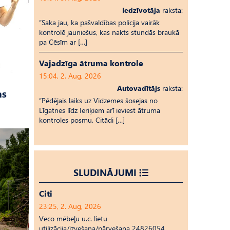
Iedzīvotāja
raksta:
“Saka jau, ka pašvaldības policija vairāk
kontrolē jauniešus, kas nakts stundās braukā
pa Cēsīm ar […]
Vajadzīga ātruma kontrole
15:04, 2. Aug, 2026
Autovadītājs
raksta:
as
“Pēdējais laiks uz Vid­ze­mes šosejas no
Līgatnes līdz Ieriķiem arī ieviest ātruma
kontroles posmu. Citādi […]
SLUDINĀJUMI
Citi
23:25, 2. Aug, 2026
Veco mēbeļu u.c. lietu
utilizācija/izvešana/pārvešana 24826054