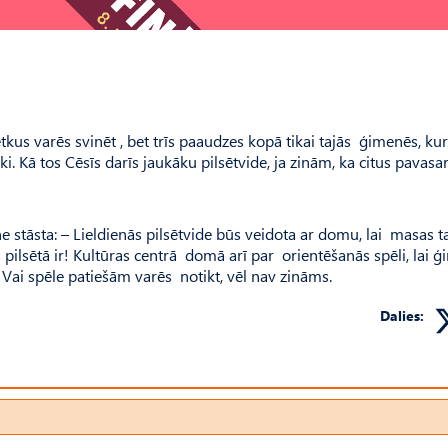
us varēs svinēt , bet trīs paaudzes kopā tikai tajās ģimenēs, kur
ki. Kā tos Cēsīs darīs jaukāku pilsētvide, ja zinām, ka citus pavas
stāsta: – Lieldienās pilsētvide būs veidota ar domu, lai masas t
 pilsētā ir! Kultūras centrā domā arī par orientēšanās spēli, lai
. Vai spēle patiešām varēs notikt, vēl nav zināms.
Dalies: