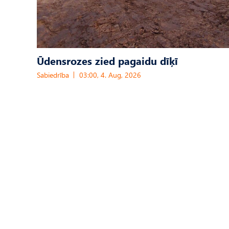
Ūdensrozes zied pagaidu dīķī
Sabiedrība
03:00, 4. Aug, 2026