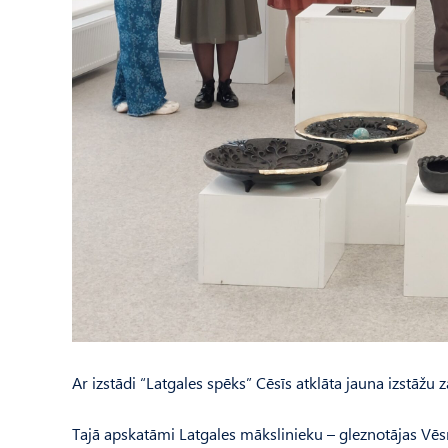
Ar izstādi “Latgales spēks” Cēsīs atklāta jauna izstāžu 
Tajā apskatāmi Latgales mākslinieku – gleznotājas Vēs