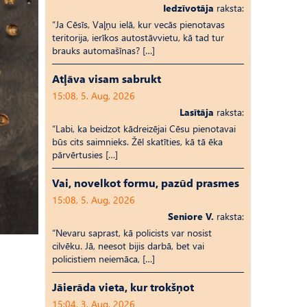
Iedzīvotāja
raksta:
“Ja Cēsīs, Vaļņu ielā, kur vecās pienotavas
teritorija, ierīkos autostāvvietu, kā tad tur
brauks automašīnas? […]
Atļāva visam sabrukt
15:08, 5. Aug, 2026
Lasītāja
raksta:
“Labi, ka beidzot kādreizējai Cēsu pienotavai
būs cits saimnieks. Žēl skatīties, kā tā ēka
pārvērtusies […]
Vai, novelkot formu, pazūd prasmes
15:08, 5. Aug, 2026
Seniore V.
raksta:
“Nevaru saprast, kā policists var nosist
cilvēku. Jā, neesot bijis darbā, bet vai
policistiem neiemāca, […]
Jāierāda vieta, kur trokšņot
15:04, 3. Aug, 2026