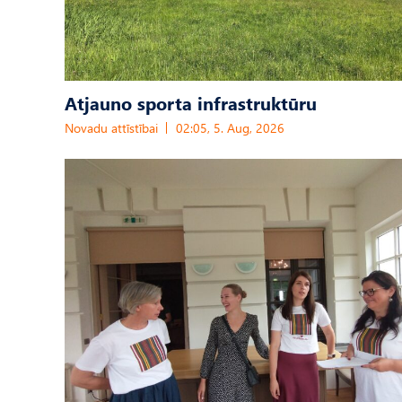
Atjauno sporta infrastruktūru
Novadu attīstībai
02:05, 5. Aug, 2026