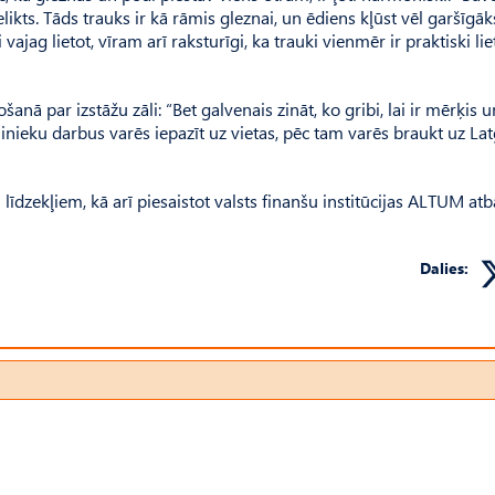
ikts. Tāds trauks ir kā rāmis gleznai, un ēdiens kļūst vēl garšīgā
ajag lietot, vīram arī raksturīgi, ka trauki vienmēr ir praktiski lie
šanā par izstāžu zāli: “Bet galvenais zināt, ko gribi, lai ir mērķis un
nieku darbus varēs iepazīt uz vietas, pēc tam varēs braukt uz Lat
īdzekļiem, kā arī piesaistot valsts finanšu institūcijas ALTUM atb
Dalies: