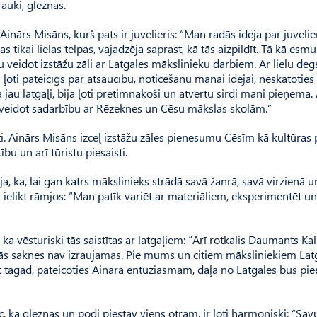
auki, gleznas.
Ainārs Misāns, kurš pats ir juvelieris: “Man radās ideja par juvelie
 tikai lielas telpas, vajadzēja saprast, kā tās aizpildīt. Tā kā esmu
u veidot izstāžu zāli ar Latgales mākslinieku darbiem. Ar lielu de
ti pateicīgs par atsaucību, noticēšanu manai idejai, neskatoties 
 jau latgaļi, bija ļoti pretimnākoši un atvērtu sirdi mani pieņēma. 
am veidot sadarbību ar Rēzeknes un Cēsu mākslas skolām.”
ti. Ainārs Misāns izceļ izstāžu zāles pienesumu Cēsīm kā kultūras p
ību un arī tūristu piesaisti.
, ka, lai gan katrs mākslinieks strādā savā žanrā, savā virzienā u
i ielikt rāmjos: “Man patīk variēt ar materi­āliem, eksperimentēt un 
ļ, ka vēsturiski tās saistītas ar latgaļiem: “Arī rotkalis Daumants Ka
iskās saknes nav izraujamas. Pie mums un citiem māksliniekiem Lat
t tagad, pateicoties Aināra entuziasmam, daļa no Latgales būs pi
 ka gleznas un podi piestāv viens otram, ir ļoti harmoniski: “Sav