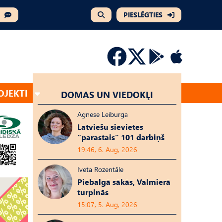
PIESLĒGTIES
OJEKTI
DOMAS UN VIEDOKĻI
Agnese Leiburga
Latviešu sievietes
“parastais” 101 darbiņš
19:46, 6. Aug, 2026
Iveta Rozentāle
Piebalgā sākās, Valmierā
turpinās
15:07, 5. Aug, 2026