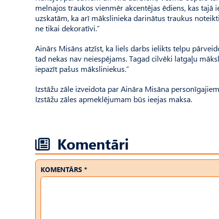
melnajos traukos vienmēr akcentējas ēdiens, kas tajā iel
uzskatām, ka arī mākslinieka darinātus traukus noteikti v
ne tikai dekoratīvi.”
Ainārs Misāns atzīst, ka liels darbs ielikts telpu pārveido
tad nekas nav neiespējams. Tagad cilvēki latgaļu māksli
iepazīt pašus māksliniekus.”
Izstāžu zāle izveidota par Aināra Misāna personīgajiem l
Izstāžu zāles apmeklējumam būs ieejas maksa.
Komentāri
KOMENTĀRS *