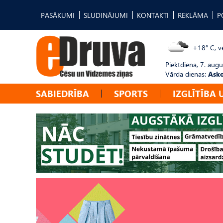
PASĀKUMI
SLUDINĀJUMI
KONTAKTI
REKLĀMA
P
+18° C, vē
Piektdiena, 7. augu
Vārda dienas:
Asko
SABIEDRĪBA
SPORTS
IZGLĪTĪBA 