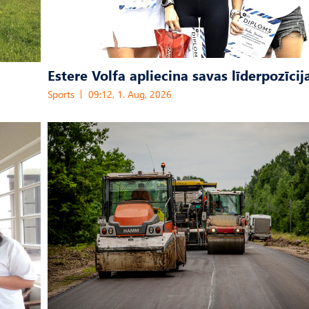
Estere Volfa apliecina savas līderpozīcij
Sports
09:12, 1. Aug, 2026