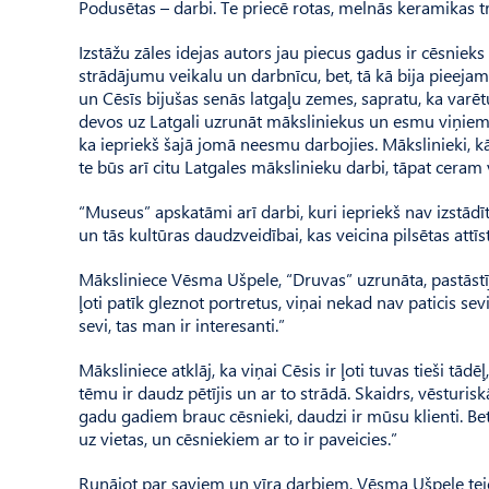
Podusētas – darbi. Te priecē rotas, melnās keramikas tr
Izstāžu zāles idejas autors jau piecus gadus ir cēsnieks 
strādājumu veikalu un darbnīcu, bet, tā kā bija pieejamas
un Cēsīs bijušas senās latgaļu zemes, sapratu, ka varēt
devos uz Latgali uzrunāt māksliniekus un esmu viņiem ļo
ka iepriekš šajā jomā neesmu darbojies. Māksli­nieki, kā
te būs arī citu Latgales mākslinieku darbi, tāpat cer
“Museus” apskatāmi arī darbi, kuri iepriekš nav izstādī
un tās kultūras daudzveidībai, kas veicina pilsētas attīst
Māksliniece Vēsma Ušpele, “Druvas” uzrunāta, pastāstīja
ļoti patīk gleznot portretus, viņai nekad nav paticis sev
sevi, tas man ir interesanti.”
Māksliniece atklāj, ka viņai Cēsis ir ļoti tuvas tieši tādē
tēmu ir daudz pētījis un ar to strādā. Skaidrs, vēstur
gadu gadiem brauc cēsnieki, daudzi ir mūsu klienti. Be
uz vietas, un cēsniekiem ar to ir paveicies.”
Runājot par saviem un vīra darbiem, Vēsma Ušpele teic,