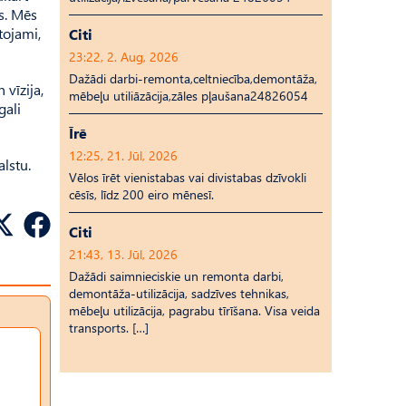
ks. Mēs
tojami,
Citi
23:22, 2. Aug, 2026
Dažādi darbi-remonta,celtniecība,demontāža,
 vīzija,
mēbeļu utiliāzācija,zāles pļaušana24826054
gali
Īrē
12:25, 21. Jūl, 2026
alstu.
Vēlos īrēt vienistabas vai divistabas dzīvokli
cēsīs, līdz 200 eiro mēnesī.
Citi
21:43, 13. Jūl, 2026
Dažādi saimnieciskie un remonta darbi,
demontāža-utilizācija, sadzīves tehnikas,
mēbeļu utilizācija, pagrabu tīrīšana. Visa veida
transports. […]