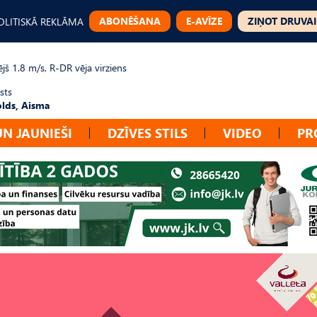
ABONĒŠANA
E-AVĪZE
ZIŅOT DRUVAI
OLITISKĀ REKLĀMA
jš 1.8 m/s, R-DR vēja virziens
sts
lds, Aisma
UN JAUNIEŠI
DZĪVES STILS
VIDEO
PR