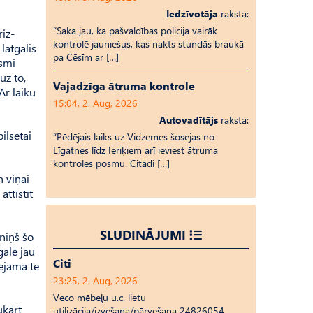
Iedzīvotāja
raksta:
“Saka jau, ka pašvaldības policija vairāk
riz­
kontrolē jauniešus, kas nakts stundās braukā
 latgalis
pa Cēsīm ar […]
gsmi
uz to,
Vajadzīga ātruma kontrole
Ar laiku
15:04, 2. Aug, 2026
Autovadītājs
raksta:
ilsētai
“Pēdējais laiks uz Vid­ze­mes šosejas no
Līgatnes līdz Ieriķiem arī ieviest ātruma
kontroles posmu. Citādi […]
n viņai
attīstīt
SLUDINĀJUMI
lniņš šo
galē jau
Citi
eejama te
23:25, 2. Aug, 2026
Veco mēbeļu u.c. lietu
ukārt
utilizācija/izvešana/pārvešana 24826054