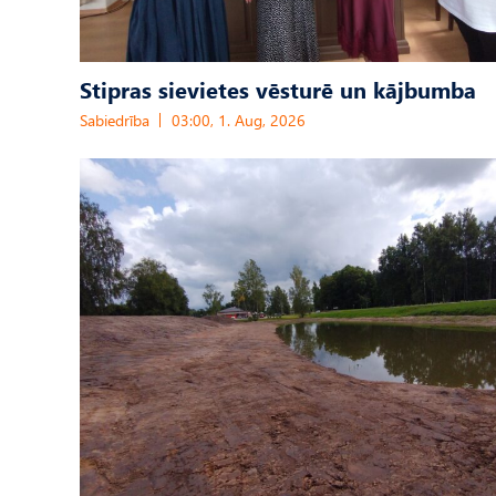
Stipras sievietes vēsturē un kājbumba
Sabiedrība
03:00, 1. Aug, 2026