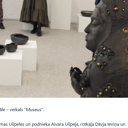
zāle – veikals “Museus”.
­mas Ušpeles un podnieka Aivara Ušpeļa, rotkaļa Dāvja Ieviņa un