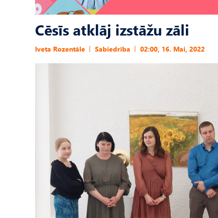
Cēsīs atklāj izstāžu zāli
Iveta Rozentāle
Sabiedrība
02:00, 16. Mai, 2022