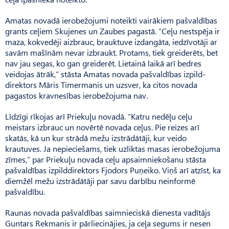
Amatas novadā ierobežojumi noteikti vairākiem pašvaldības
grants ceļiem Skujenes un Zaubes pagastā. “Ceļu nestspēja ir
maza, kokvedēji aizbrauc, brauktuve izdangāta, iedzīvotāji ar
savām mašīnām nevar izbraukt. Protams, tiek greiderēts, bet
nav jau segas, ko gan greiderēt. Lietainā laikā arī bedres
veidojas ātrāk,” stāsta Amatas novada pašvaldības iz­pild­
direktors Māris Timermanis un uzsver, ka citos novada
pagastos kravnesības ierobežojuma nav.
Līdzīgi rīkojas arī Priekuļu novadā. “Katru nedēļu ceļu
meistars izbrauc un novērtē novada ceļus. Pie reizes arī
skatās, kā un kur strādā mežu izstrādātāji, kur veido
krautuves. Ja nepieciešams, tiek uzliktas masas ierobežojuma
zīmes,” par Priekuļu novada ceļu apsaimniekošanu stāsta
pašvaldības izpilddirektors Fjodors Pu­ņeiko. Viņš arī atzīst, ka
diemžēl mežu izstrādātāji par savu darbību neinformē
pašvaldību.
Raunas novada pašvaldības saim­nieciskā dienesta vadītājs
Guntars Rekmanis ir pārliecinājies, ja ceļa segums ir nesen