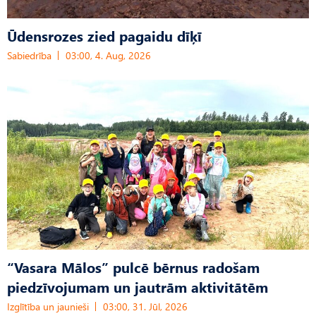
Ūdensrozes zied pagaidu dīķī
Sabiedrība
03:00, 4. Aug, 2026
“Vasara Mālos” pulcē bērnus radošam
piedzīvojumam un jautrām aktivitātēm
Izglītība un jaunieši
03:00, 31. Jūl, 2026