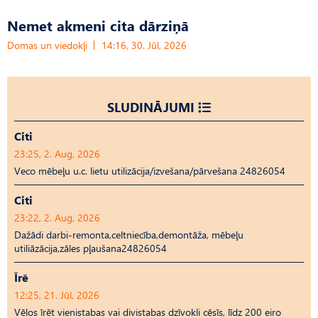
Nemet akmeni cita dārziņā
Domas un viedokļi
14:16, 30. Jūl, 2026
SLUDINĀJUMI
Citi
23:25, 2. Aug, 2026
Veco mēbeļu u.c. lietu utilizācija/izvešana/pārvešana 24826054
Citi
23:22, 2. Aug, 2026
Dažādi darbi-remonta,celtniecība,demontāža, mēbeļu
utiliāzācija,zāles pļaušana24826054
Īrē
12:25, 21. Jūl, 2026
Vēlos īrēt vienistabas vai divistabas dzīvokli cēsīs, līdz 200 eiro