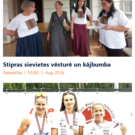
Stipras sievietes vēsturē un kājbumba
Sabiedrība
03:00, 1. Aug, 2026