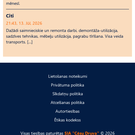
mēnesī.
Citi
21:43, 13. Jūl, 2026
Dažādi saimnieciskie un remonta darbi, demontāža-utilizācija,
sadzīves tehnikas, mēbeļu utilizācija, pagrabu tīrīšana. Visa veida
transports. […]
Lietošanas noteikumi
Privātuma politika
Sīkdatņu politika
Atcelšanas politika
Autortiesības
Ētikas kodekss
Visas tiesības paturētas
SIA "Cēsu Druva"
© 2026