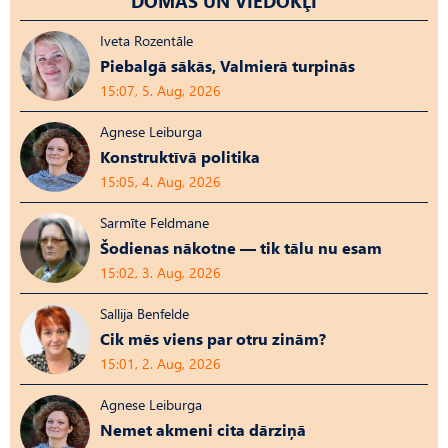
DOMAS UN VIEDOKĻI
Iveta Rozentāle
Piebalgā sākās, Valmierā turpinās
15:07, 5. Aug, 2026
Agnese Leiburga
Konstruktīvā politika
15:05, 4. Aug, 2026
Sarmīte Feldmane
Šodienas nākotne — tik tālu nu esam
15:02, 3. Aug, 2026
Sallija Benfelde
Cik mēs viens par otru zinām?
15:01, 2. Aug, 2026
Agnese Leiburga
Nemet akmeni cita dārziņā