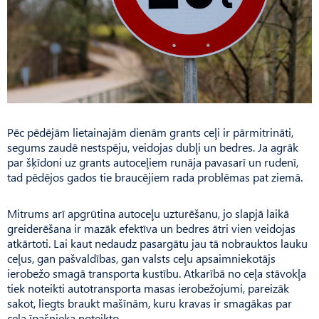
Pēc pēdējām lietainajām dienām grants ceļi ir pārmitrināti,
segums zaudē nestspēju, veidojas dubļi un bedres. Ja agrāk
par šķīdoni uz grants autoceļiem runāja pavasarī un rudenī,
tad pēdējos gados tie braucējiem rada problēmas pat ziemā.
Mitrums arī apgrūtina autoceļu uzturēšanu, jo slapjā laikā
greiderēšana ir mazāk efektīva un bedres ātri vien veidojas
atkārtoti. Lai kaut nedaudz pasargātu jau tā nobrauktos lauku
ceļus, gan paš­valdības, gan valsts ceļu apsaimniekotājs
ierobežo smagā transporta kustību. Atkarībā no ceļa stāvokļa
tiek noteikti autotransporta masas ierobežojumi, pareizāk
sakot, liegts braukt mašīnām, kuru kravas ir smagākas par
ceļa īpašnieka noteikto.