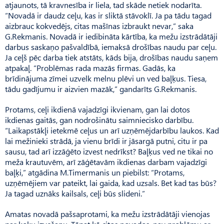
atjaunots, tā kravnesība ir liela, tad skāde netiek nodarīta.
“Novadā ir daudz ceļu, kas ir sliktā stāvoklī. Ja pa tādu tagad
aizbrauc kokvedējs, citas mašīnas izbraukt nevar,” saka
G.Rekmanis. Novadā ir iedibināta kārtība, ka mežu izstrādātāji
darbus saskaņo pašvaldībā, iemaksā drošības naudu par ceļu.
Ja ceļš pēc darba tiek atstāts, kāds bija, drošības naudu saņem
atpakaļ. “Problēmas rada mazās firmas. Gadās, ka
brīdinājuma zīmei uzvelk melnu plēvi un ved baļķus. Tiesa,
tādu gadījumu ir aizvien mazāk,” gandarīts G.Rekmanis.
Protams, ceļi ikdienā vajadzīgi ikvienam, gan lai dotos
ikdienas gaitās, gan nodrošinātu saimniecisko darbību.
“Laikapstākļi ietekmē ceļus un arī uzņēmējdarbību laukos. Kad
lai mežinieki strādā, ja vienu brīdi ir jāsargā putni, citu ir pa
sausu, tad arī izzāģēto izvest nedrīkst? Baļķus ved ne tikai no
meža krautuvēm, arī zāģētavām ikdienas darbam vajadzīgi
baļķi,” atgādina M.Timermanis un piebilst: “Protams,
uzņēmējiem var pateikt, lai gaida, kad uzsals. Bet kad tas būs?
Ja tagad uznāks kailsals, ceļi būs slideni.”
Amatas novadā pašsaprotami, ka mežu izstrādātāji vienojas