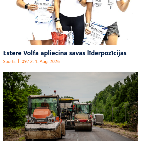
Estere Volfa apliecina savas līderpozīcijas
Sports
09:12, 1. Aug, 2026