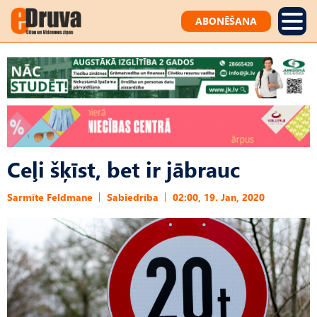
ABONĒŠANA
Ceļi šķīst, bet ir jābrauc
Sarmīte Feldmane
Sabiedrība
02:00, 19. Jan, 2020