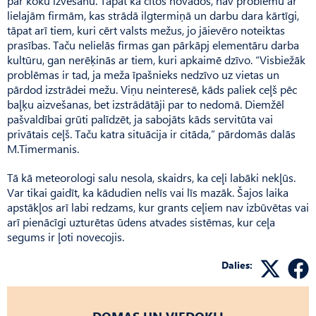
par koku izvešanu. Tāpat kā citos novados, nav problēmu ar
lielajām firmām, kas strādā ilgtermiņā un darbu dara kārtīgi,
tāpat arī tiem, kuri cērt valsts mežus, jo jāievēro noteiktas
prasības. Taču nelielās firmas gan pārkāpj elementāru darba
kultūru, gan nerēķinās ar tiem, kuri apkaimē dzīvo. “Visbiežāk
problēmas ir tad, ja meža īpašnieks nedzīvo uz vietas un
pārdod izstrādei mežu. Viņu neinteresē, kāds paliek ceļš pēc
baļķu aizvešanas, bet izstrādātāji par to nedomā. Diemžēl
pašvaldībai grūti palīdzēt, ja sabojāts kāds servitūta vai
privātais ceļš. Taču katra situācija ir citāda,” pārdomās dalās
M.Timermanis.
Tā kā meteorologi salu nesola, skaidrs, ka ceļi labāki nekļūs.
Var tikai gaidīt, ka kādudien nelīs vai līs mazāk. Šajos laika
apstākļos arī labi redzams, kur grants ceļiem nav izbūvētas vai
arī pienācīgi uzturētas ūdens atvades sistēmas, kur ceļa
segums ir ļoti novecojis.
Dalies: