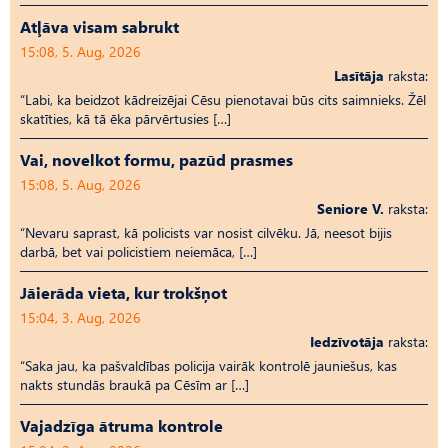
Atļāva visam sabrukt
15:08, 5. Aug, 2026
Lasītāja
raksta:
“Labi, ka beidzot kādreizējai Cēsu pienotavai būs cits saimnieks. Žēl
skatīties, kā tā ēka pārvērtusies […]
Vai, novelkot formu, pazūd prasmes
15:08, 5. Aug, 2026
Seniore V.
raksta:
“Nevaru saprast, kā policists var nosist cilvēku. Jā, neesot bijis
darbā, bet vai policistiem neiemāca, […]
Jāierāda vieta, kur trokšņot
15:04, 3. Aug, 2026
Iedzīvotāja
raksta:
“Saka jau, ka pašvaldības policija vairāk kontrolē jauniešus, kas
nakts stundās braukā pa Cēsīm ar […]
Vajadzīga ātruma kontrole