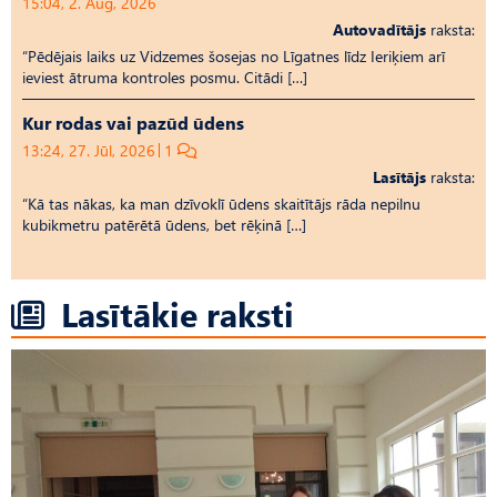
15:04, 2. Aug, 2026
Autovadītājs
raksta:
“Pēdējais laiks uz Vid­ze­mes šosejas no Līgatnes līdz Ieriķiem arī
ieviest ātruma kontroles posmu. Citādi […]
Kur rodas vai pazūd ūdens
13:24, 27. Jūl, 2026
1
Lasītājs
raksta:
“Kā tas nākas, ka man dzīvoklī ūdens skaitītājs rāda nepilnu
kubikmetru patērētā ūdens, bet rēķinā […]
Lasītākie raksti