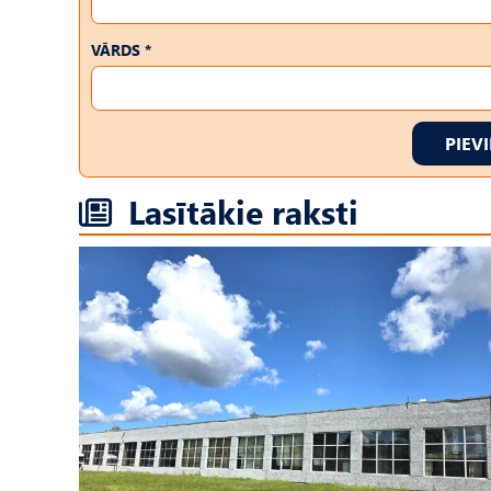
VĀRDS *
PIEV
Lasītākie raksti