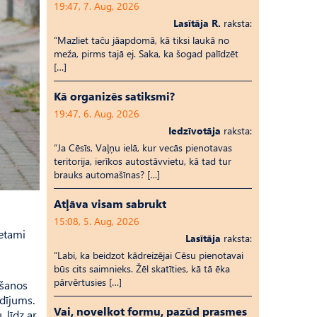
19:47, 7. Aug, 2026
Lasītāja R.
raksta:
“Mazliet taču jāapdomā, kā tiksi laukā no
meža, pirms tajā ej. Saka, ka šogad palīdzēt
[…]
Kā organizēs satiksmi?
19:47, 6. Aug, 2026
Iedzīvotāja
raksta:
“Ja Cēsīs, Vaļņu ielā, kur vecās pienotavas
teritorija, ierīkos autostāvvietu, kā tad tur
brauks automašīnas? […]
Atļāva visam sabrukt
15:08, 5. Aug, 2026
ietami
Lasītāja
raksta:
“Labi, ka beidzot kādreizējai Cēsu pienotavai
būs cits saimnieks. Žēl skatīties, kā tā ēka
pārvērtusies […]
ošanos
udījums.
Vai, novelkot formu, pazūd prasmes
 līdz ar