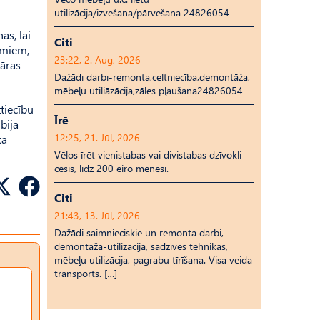
utilizācija/izvešana/pārvešana 24826054
as, lai
Citi
tumiem,
23:22, 2. Aug, 2026
lāras
Dažādi darbi-remonta,celtniecība,demontāža,
mēbeļu utiliāzācija,zāles pļaušana24826054
tiecību
Īrē
bija
12:25, 21. Jūl, 2026
ta
Vēlos īrēt vienistabas vai divistabas dzīvokli
cēsīs, līdz 200 eiro mēnesī.
Citi
21:43, 13. Jūl, 2026
Dažādi saimnieciskie un remonta darbi,
demontāža-utilizācija, sadzīves tehnikas,
mēbeļu utilizācija, pagrabu tīrīšana. Visa veida
transports. […]