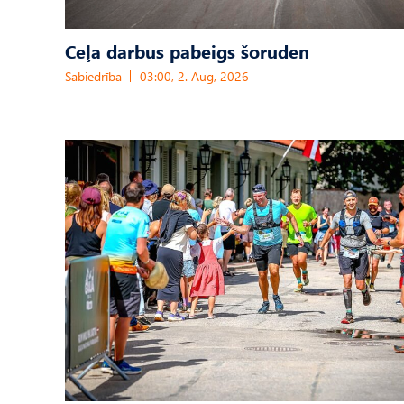
Ceļa darbus pabeigs šoruden
Sabiedrība
03:00, 2. Aug, 2026