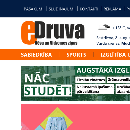
PASĀKUMI
SLUDINĀJUMI
KONTAKTI
REKLĀMA
P
+15° C, vē
Sestdiena, 8. augus
Vārda dienas:
Mudī
SABIEDRĪBA
SPORTS
IZGLĪTĪBA 