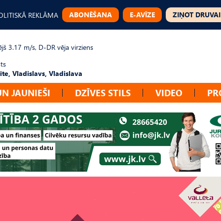
ABONĒŠANA
E-AVĪZE
ZIŅOT DRUVAI
OLITISKĀ REKLĀMA
jš 3.17 m/s, D-DR vēja virziens
ts
te, Vladislavs, Vladislava
UN JAUNIEŠI
DZĪVES STILS
VIDEO
PR