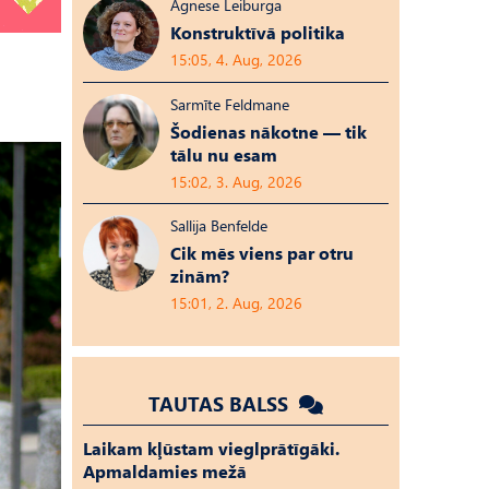
Agnese Leiburga
Konstruktīvā politika
15:05, 4. Aug, 2026
Sarmīte Feldmane
Šodienas nākotne — tik
tālu nu esam
15:02, 3. Aug, 2026
Sallija Benfelde
Cik mēs viens par otru
zinām?
15:01, 2. Aug, 2026
TAUTAS BALSS
Laikam kļūstam vieglprātīgāki.
Apmaldamies mežā