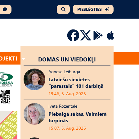
PIESLĒGTIES
OJEKTI
DOMAS UN VIEDOKĻI
Agnese Leiburga
Latviešu sievietes
“parastais” 101 darbiņš
19:46, 6. Aug, 2026
Iveta Rozentāle
Piebalgā sākās, Valmierā
turpinās
15:07, 5. Aug, 2026