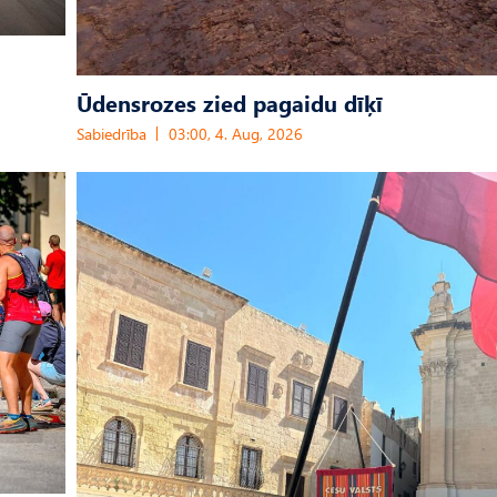
Ūdensrozes zied pagaidu dīķī
Sabiedrība
03:00, 4. Aug, 2026