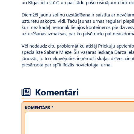
un Rīgas ielu stūrī, un par tādu pašu risinājumu tiek do
Diemžēl jaunu soliņu uzstādīšana ir saistīta ar nevēla
uzturētu sakoptu vidi. Taču jaunās urnas regulāri piepi
kuri nez kādēļ nenonāk lielajos konteineros pie dzīves­v
uzturēšanas izmaksas, par ko pilsētnieki pat neaizdomā
Vēl nedaudz citu problemātiku atklāj Priekuļu apvienīb
speciāliste Sabīne Mieze. Šīs vasaras ieskaņā Dārza ielā
jānovāc, jo to nekavējoties ieņēmuši skaļas dzīves cienī
piesārņota par spīti līdzās novietotajai urnai.
Komentāri
KOMENTĀRS *