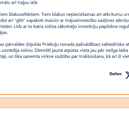
māts arī Vaļņu ielā.
miem blakusefektiem. Tiem blakus nepieciešamas arī atkritumu urn
ldot arī “glīti” sapakoti maisiņi ar mājsaimniecību sadzīves atkri
ietām. Līdz ar to katra soliņa sākotnējo investīciju papildina regu
jas.
as pārvaldes (bijušās Priekuļu novada pašvaldības) sabiedrisko at
 uzstādīja soliņu. Diemžēl jaunā atpūtas vieta jau pēc neilga laika 
tāji, un tika saņemta virkne sūdzību par trokšņošanu, kā arī šī vie
Dalies: