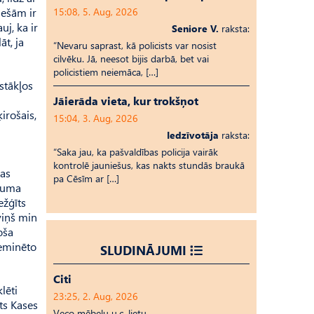
iešām ir
15:08, 5. Aug, 2026
uj, ka ir
Seniore V.
raksta:
āt, ja
“Nevaru saprast, kā policists var nosist
cilvēku. Jā, neesot bijis darbā, bet vai
policistiem neiemāca, […]
stākļos
Jāierāda vieta, kur trokšņot
irošais,
15:04, 3. Aug, 2026
Iedzīvotāja
raksta:
“Saka jau, ka pašvaldības policija vairāk
kontrolē jauniešus, kas nakts stundās braukā
bas
pa Cēsīm ar […]
ājuma
ežģīts
viņš min
oša
ieminēto
SLUDINĀJUMI
Citi
lēti
23:25, 2. Aug, 2026
ts Kases
Veco mēbeļu u.c. lietu