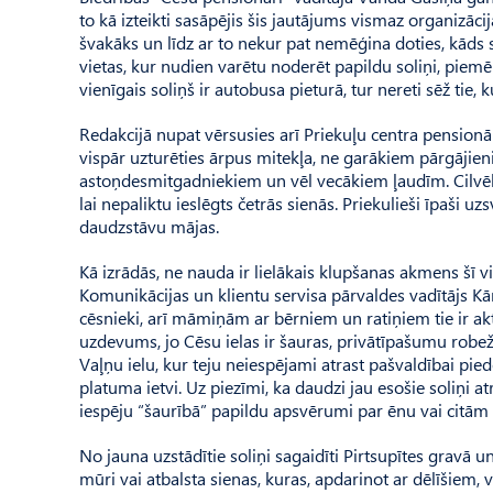
to kā izteikti sasāpējis šis jautājums vismaz organizācij
švakāks un līdz ar to nekur pat nemēģina doties, kāds sa
vietas, kur nudien varētu noderēt papildu soliņi, piemē
vienīgais soliņš ir autobusa pieturā, tur nereti sēž tie,
Redakcijā nupat vērsusies arī Priekuļu centra pensionār
vispār uzturēties ārpus mitekļa, ne garākiem pārgājien
astoņdesmitgadniekiem un vēl vecākiem ļaudīm. Cilvēkie
lai nepaliktu ieslēgts četrās sienās. Priekulieši īpaši u
daudzstāvu mājas.
Kā izrādās, ne nauda ir lielākais klupšanas akmens šī
Komunikācijas un klientu servisa pārvaldes vadītājs Kā
cēsnieki, arī māmiņām ar bērniem un ratiņiem tie ir aktu
uzdevums, jo Cēsu ielas ir šauras, privātīpašumu robež
Vaļņu ielu, kur teju neiespējami atrast pašvaldībai piede
platuma iet­vi. Uz piezīmi, ka daudzi jau esošie soliņi a
iespēju “šaurībā” papildu apsvērumi par ēnu vai citām
No jauna uzstādītie soliņi sagaidīti Pirtsupītes gravā u
mūri vai atbalsta sienas, kuras, apdarinot ar dēlīšiem,