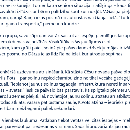
ā nav izskanējis. Tomēr katra seniora situācija ir atšķirīga – kāds t
vukārt izlīdzas ar bērnu palīdzību kaut kur nokļūt. V.Gasiņa pieļa
ram, garajā Raiņa ielas posmā no autoostas vai Gaujas ielā. “Turkl
 kuri gaida transportu,” piemetina kundze.
u grupa, savu sāpi gan vairāk saistot ar iespēju piemīlīgos laikap
iem ikdienas vajadzībās. Visakūtākais šis jautājums esot
m, kam grūti paiet, soliņš pie pašas daudzdzīvokļu mājas ir izšķ
zsver posmu no Dārza ielas līdz Raiņa ielai, kur atrodas septiņas
 vienkāršā uzdevuma atrisināšanā. Kā stāsta Cēsu novada pašvaldī
rlis Pots – par soliņu nepieciešamību ziņo ne tikai vecāka gadag
āli. “Ieplānot jaunus soliņus tagadējā infrastruktūrā nereti ir sar
as – svētas,” ieskicē pašvaldības pārstāvis. Kā spilgtāko piemēru 
rošu zemes pleķīti, lai, novietojot jaunu soliņu, atstātu arī atbilst
trodas atklātā, vasarā pat bīstamā saulē, K.Pots atzina – iepriekš p
 ērtībām neizbēgami paliek sekundāri.
n Vienības laukumā. Patlaban tiekot vētītas vēl citas iespējas – mek
 var pārveidot par sēdēšanas virsmām. Šāds hibrīdvariants jau radī