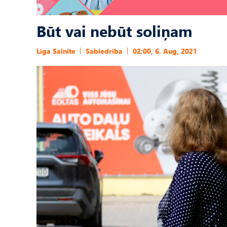
Būt vai nebūt soliņam
Līga Salnite
Sabiedrība
02:00, 6. Aug, 2021