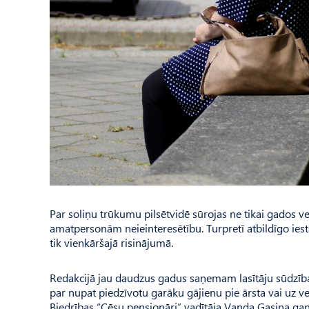
Par soliņu trūkumu pilsētvidē sūrojas ne tikai gados ve
amatpersonām neieinteresētību. Turpretī atbildīgo ies
tik vienkāršajā risinājumā.
Redakcijā jau daudzus gadus saņemam lasītāju sūdzības
par nupat piedzīvotu garāku gājienu pie ārsta vai uz ve
Biedrības “Cēsu pensionāri” vadītāja Vanda Gasiņa gan atz