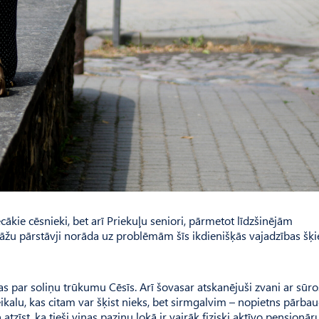
cākie cēsnieki, bet arī Priekuļu seniori, pārmetot līdzšinējām
tāžu pārstāvji norāda uz problēmām šīs ikdienišķās vajadzības šķ
 par soliņu trūkumu Cēsīs. Arī šovasar atskanējuši zvani ar sūr
ikalu, kas citam var šķist nieks, bet sirmgalvim – nopietns pārba
īst, ka tieši viņas paziņu lokā ir vairāk fiziski aktīvo pensionāru,