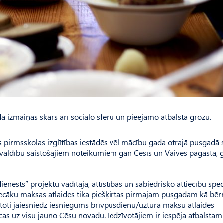
dā izmaiņas skars arī sociālo sfēru un pieejamo atbalsta grozu.
 pirmsskolas izglītības iestādēs vēl mācību gada otrajā pusgadā
aš­valdību saistošajiem noteikumiem gan Cēsīs un Vaives pagastā, 
ests” projektu vadītāja, attīstības un sabiedrisko attiecību spec
 vecāku maksas atlaides tika piešķirtas pirmajam pusgadam kā bē
toti jāiesniedz iesniegums brīvpusdienu/uztura maksu atlaides
as uz visu jauno Cēsu novadu. Iedzīvotājiem ir iespēja atbalstam