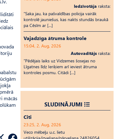
.lv.
Iedzīvotāja
raksta:
“Saka jau, ka pašvaldības policija vairāk
iditāti
kontrolē jauniešus, kas nakts stundās braukā
iedz
pa Cēsīm ar […]
ciālais
Vajadzīga ātruma kontrole
15:04, 2. Aug, 2026
 novada
toriju
Autovadītājs
raksta:
“Pēdējais laiks uz Vid­ze­mes šosejas no
Līgatnes līdz Ieriķiem arī ieviest ātruma
pabalstu
kontroles posmu. Citādi […]
rūcīgām
jokļa
apmērā
uri mācās
SLUDINĀJUMI
 nolūkam
Citi
23:25, 2. Aug, 2026
Veco mēbeļu u.c. lietu
utilizācija/izvešana/pārvešana 24826054