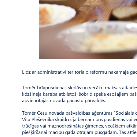
Līdz ar administratīvi teritoriālo reformu nākamajā ga
Tomēr brīvpusdienas skolās un vecāku maksas atlaides
līdzšinējā kārtībā atbilstoši šobrīd spēkā esošajiem p
apvienotajās novada pagastu pārvaldēs.
Tomēr Cēsu novada pašvaldības aģentūras “Sociālais dien
Vita Pleševnika skaidro, ja bērnam brīvpusdienas vai
trūcīgas vai maznodrošinātas ģimenes, vecākiem atkār
piešķiršanai mācību gada otrajam pusgadam. Tas attiec