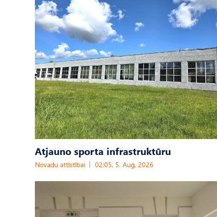
Atjauno sporta infrastruktūru
Novadu attīstībai
02:05, 5. Aug, 2026