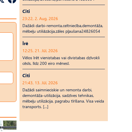
Citi
23:22, 2. Aug, 2026
Dažādi darbi-remonta,celtniecība,demontāža,
mēbeļu utiliāzācija,zāles pļaušana24826054
Īrē
12:25, 21. Jūl, 2026
Vēlos īrēt vienistabas vai divistabas dzīvokli
cēsīs, līdz 200 eiro mēnesī.
Citi
21:43, 13. Jūl, 2026
Dažādi saimnieciskie un remonta darbi,
demontāža-utilizācija, sadzīves tehnikas,
mēbeļu utilizācija, pagrabu tīrīšana. Visa veida
transports. […]