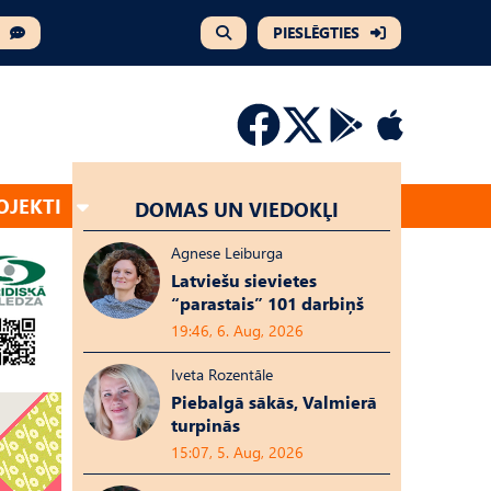
PIESLĒGTIES
OJEKTI
DOMAS UN VIEDOKĻI
Agnese Leiburga
Latviešu sievietes
“parastais” 101 darbiņš
19:46, 6. Aug, 2026
Iveta Rozentāle
Piebalgā sākās, Valmierā
turpinās
15:07, 5. Aug, 2026