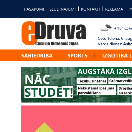
PASĀKUMI
SLUDINĀJUMI
KONTAKTI
REKLĀMA
P
+18° C, vē
Ceturtdiena, 6. au
Vārda dienas:
Asko
SABIEDRĪBA
SPORTS
IZGLĪTĪBA 