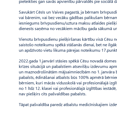
pieteikties gan savās apvienību pārvaldēs pie sociālā da
Savukārt Cēsīs un Vaives pagastā, ja bērnam brīvpusdie
vai bārenim, vai bez vecāku gādības palikušam bērnam
iesniegums brīvpusdienu/uztura maksu atlaides piešķi
dienests saņēma no vecākiem mācību gada sākumā un 
Vienotu brīvpusdienu piešķiršanas kārtību visā Cēsu n
saistošo noteikumu spēkā stāšanās dienai, bet ne ilgāk 
un apdzīvoto vietu likuma pārejas noteikumu 17.punk­t
2022.gada 1.janvārī stāsies spēkā Cēsu novadā domes s
krīzes situācijā un pabalstiem atsevišķu izdevumu a
un maznodrošinātām mājsaimniecībām no 1. janvāra b
pabalsts, ēdināšanai atbalsts būs 100% apmērā bērni
bērniem, kuri mācās vidusskolā vai profesionālajā izglī
no 1 līdz 12. klasei vai profesionālajā izglītības iest
nav piešķirs cits paš­valdības pabalsts.
Tāpat pašvaldība paredz atbalstu medicīniskajiem izdevu