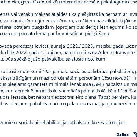
rbinieka, gan arī centralizēti interneta adresē e-pakalpojumi.cesis
nas vai vecāku maksas atlaides tika piešķirtas kā bērnam ar inval
, vai daudzbērnu ģimenes bērnam, vecākiem nav atkārtoti jāiesn
ršanai otrajam pusgadam, joprojām būs derīgs iesniegums, ko so
uz kura pamata lēma par brīvpusdienu piešķiršanu.
ovadā paredzēts ieviest jaunajā, 2022./ 2023., mācību gadā. Līdz
kā līdz 2022. gada 1. jūnijam, pamatojoties uz Administratīvo teri
u, būs spēkā bijušo pašvaldību saistošie noteikumi.
aistošie noteikumi “Par pamata sociālās palīdzības pabalstiem, 
pmaksai trūcīgām un mazno­drošinātām personām Cēsu novadā”. T
ūs pieejams garantētā minimālā ienākuma (GMI) pabalsts un mā
em, kuri apmeklē pirmsskolu vai mācās pamatskolā, kā arī 100% 
tības iestādē, bet nepārsniedzot trīs eiro dienā. Tāpat bērniem, k
ādē, būs pieejams pabalsts mācību gada uzsākšanai, ja ģimenei šim
miem, sociālajai rehabilitācijai, atbalstam krīzes situācijās.
Dalies: