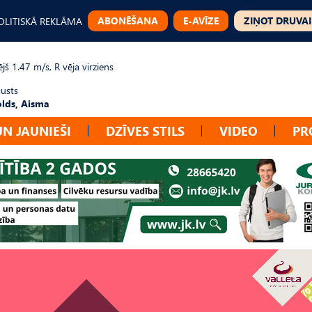
ABONĒŠANA
E-AVĪZE
ZIŅOT DRUVAI
OLITISKĀ REKLĀMA
jš 1.47 m/s, R vēja virziens
gusts
lds, Aisma
UN JAUNIEŠI
DZĪVES STILS
VIDEO
PR