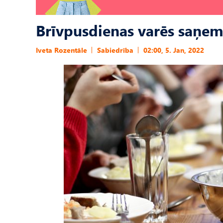
Brīvpusdienas varēs saņemt
Iveta Rozentāle
Sabiedrība
02:00, 5. Jan, 2022