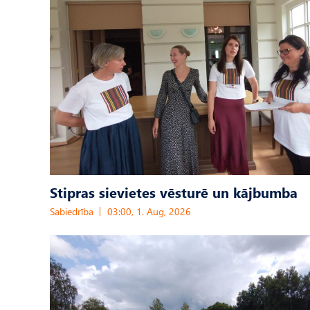
Stipras sievietes vēsturē un kājbumba
Sabiedrība
03:00, 1. Aug, 2026