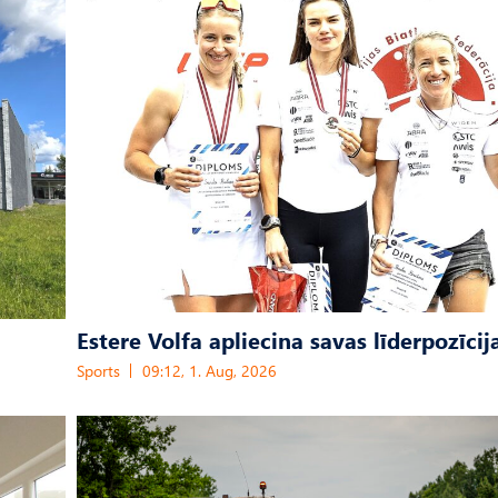
Estere Volfa apliecina savas līderpozīcij
Sports
09:12, 1. Aug, 2026