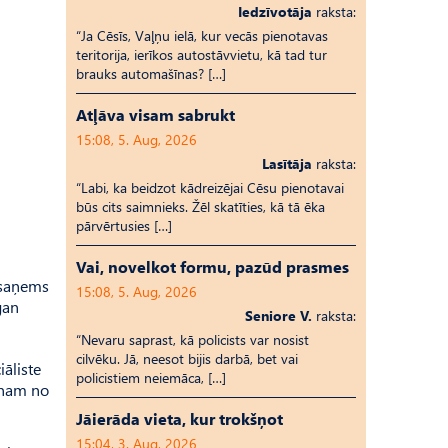
Iedzīvotāja
raksta:
“Ja Cēsīs, Vaļņu ielā, kur vecās pienotavas
teritorija, ierīkos autostāvvietu, kā tad tur
brauks automašīnas? […]
Atļāva visam sabrukt
15:08, 5. Aug, 2026
Lasītāja
raksta:
“Labi, ka beidzot kādreizējai Cēsu pienotavai
būs cits saimnieks. Žēl skatīties, kā tā ēka
pārvērtusies […]
Vai, novelkot formu, pazūd prasmes
 saņems
15:08, 5. Aug, 2026
gan
Seniore V.
raksta:
“Nevaru saprast, kā policists var nosist
cilvēku. Jā, neesot bijis darbā, bet vai
iāliste
policistiem neiemāca, […]
rnam no
Jāierāda vieta, kur trokšņot
15:04, 3. Aug, 2026