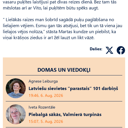
vasaru puķītes laistījusi pat divas reizes dienā. Bez tam tās
mēslotas arī ar Vito, lai puķītēm būtu spēks augt.
“ Lielākās raizes man šobrīd sagādā puķu paglābšana no
lielajiem vējiem. Esmu gan tās atsējusi, bet tik un tā viena jau
lielajos vējos nolūza,” stāsta Martas kundze un piebilst, ka
viņai krāšņos ziedus ir arī žēl lauzt un likt vāzē.
Dalies:
DOMAS UN VIEDOKĻI
Agnese Leiburga
Latviešu sievietes “parastais” 101 darbiņš
19:46, 6. Aug, 2026
Iveta Rozentāle
Piebalgā sākās, Valmierā turpinās
15:07, 5. Aug, 2026