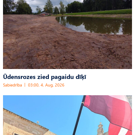
Ūdensrozes zied pagaidu dīķī
Sabiedrība
03:00, 4. Aug, 2026