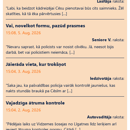
Lasītāja
raksta:
“Labi, ka beidzot kādreizējai Cēsu pienotavai būs cits saimnieks. Žēl
skatīties, kā tā ēka pārvērtusies […]
Vai, novelkot formu, pazūd prasmes
15:08, 5. Aug, 2026
Seniore V.
raksta:
“Nevaru saprast, kā policists var nosist cilvēku. Jā, neesot bijis
darbā, bet vai policistiem neiemāca, […]
Jāierāda vieta, kur trokšņot
15:04, 3. Aug, 2026
Iedzīvotāja
raksta:
“Saka jau, ka pašvaldības policija vairāk kontrolē jauniešus, kas
nakts stundās braukā pa Cēsīm ar […]
Vajadzīga ātruma kontrole
15:04, 2. Aug, 2026
Autovadītājs
raksta:
“Pēdējais laiks uz Vid­ze­mes šosejas no Līgatnes līdz Ieriķiem arī
ieviest ātruma kontroles posmu. Citādi […]