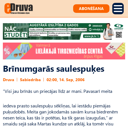
ABONĒŠANA
Brīnumgarās saulespuķes
Druva
Sabiedrība
02:00, 14. Sep, 2006
“Visi jau brīnās un priecājas līdz ar mani. Pavasarī meita
iedeva prasto saulespuķu sēkliņas, lai iestādu piemājas
puķudobēs. Meita gan jokodamās savām kursa biedrenēm
nesen teica, kas tās ir potētas, ka tik garas izaugušas,“ ar
smaidu sejā saka Martas kundze un atklāj, ka tomēr visu