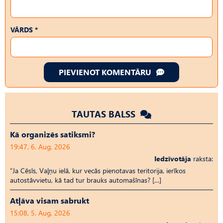
VĀRDS *
PIEVIENOT KOMENTĀRU
TAUTAS BALSS
Kā organizēs satiksmi?
19:47, 6. Aug, 2026
Iedzīvotāja
raksta:
“Ja Cēsīs, Vaļņu ielā, kur vecās pienotavas teritorija, ierīkos
autostāvvietu, kā tad tur brauks automašīnas? […]
Atļāva visam sabrukt
15:08, 5. Aug, 2026