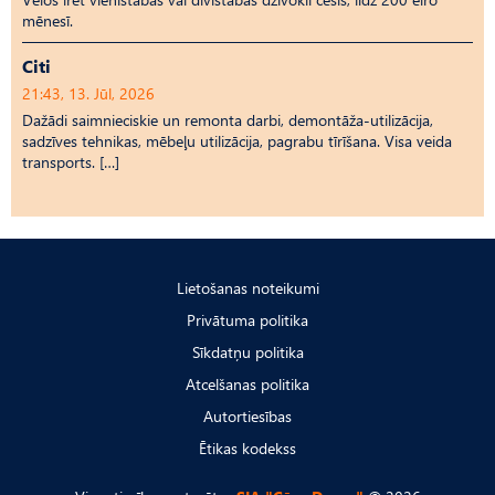
mēnesī.
Citi
21:43, 13. Jūl, 2026
Dažādi saimnieciskie un remonta darbi, demontāža-utilizācija,
sadzīves tehnikas, mēbeļu utilizācija, pagrabu tīrīšana. Visa veida
transports. […]
Lietošanas noteikumi
Privātuma politika
Sīkdatņu politika
Atcelšanas politika
Autortiesības
Ētikas kodekss