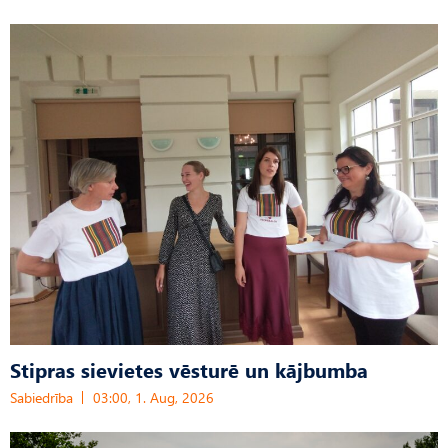
Stipras sievietes vēsturē un kājbumba
Sabiedrība
03:00, 1. Aug, 2026