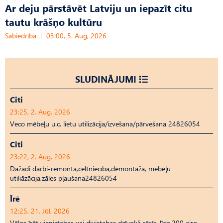
Ar deju pārstāvēt Latviju un iepazīt citu
tautu krāšņo kultūru
Sabiedrība
03:00, 5. Aug, 2026
SLUDINĀJUMI
Citi
23:25, 2. Aug, 2026
Veco mēbeļu u.c. lietu utilizācija/izvešana/pārvešana 24826054
Citi
23:22, 2. Aug, 2026
Dažādi darbi-remonta,celtniecība,demontāža, mēbeļu
utiliāzācija,zāles pļaušana24826054
Īrē
12:25, 21. Jūl, 2026
Vēlos īrēt vienistabas vai divistabas dzīvokli cēsīs, līdz 200 eiro