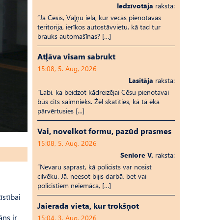
Iedzīvotāja
raksta:
“Ja Cēsīs, Vaļņu ielā, kur vecās pienotavas
teritorija, ierīkos autostāvvietu, kā tad tur
brauks automašīnas? […]
Atļāva visam sabrukt
15:08, 5. Aug, 2026
Lasītāja
raksta:
“Labi, ka beidzot kādreizējai Cēsu pienotavai
būs cits saimnieks. Žēl skatīties, kā tā ēka
pārvērtusies […]
Vai, novelkot formu, pazūd prasmes
15:08, 5. Aug, 2026
Seniore V.
raksta:
“Nevaru saprast, kā policists var nosist
cilvēku. Jā, neesot bijis darbā, bet vai
policistiem neiemāca, […]
stībai
Jāierāda vieta, kur trokšņot
āns ir
15:04, 3. Aug, 2026