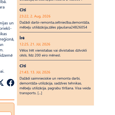
ībā.
ara
Citi
23:22, 2. Aug, 2026
Dažādi darbi-remonta,celtniecība,demontāža,
mijas un
mēbeļu utiliāzācija,zāles pļaušana24826054
priekš­
ikas
Īrē
reģionā,
un
12:25, 21. Jūl, 2026
m.
Vēlos īrēt vienistabas vai divistabas dzīvokli
Vidzemē
cēsīs, līdz 200 eiro mēnesī.
Citi
ai.
21:43, 13. Jūl, 2026
Dažādi saimnieciskie un remonta darbi,
demontāža-utilizācija, sadzīves tehnikas,
mēbeļu utilizācija, pagrabu tīrīšana. Visa veida
transports. […]