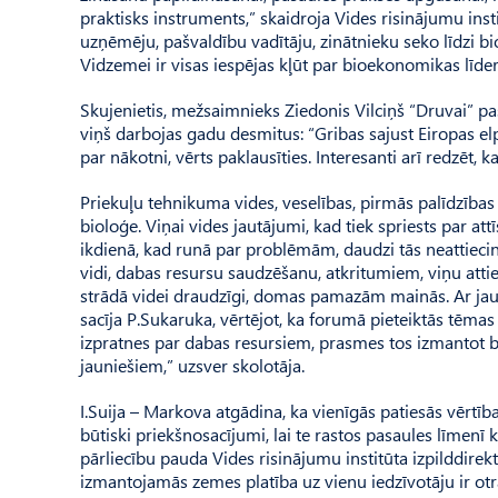
praktisks instruments,” skaidroja Vides risinājumu insti
uzņēmēju, pašvaldību vadītāju, zinātnieku seko līdzi b
Vid­zemei ir visas iespējas kļūt par bioekonomikas līder
Skujenietis, mežsaimnieks Ziedonis Vilciņš “Druvai” pas
viņš darbojas gadu desmitus: “Gribas sajust Eiropas elpu
par nākotni, vērts paklausīties. Interesanti arī redzēt, k
Priekuļu tehnikuma vides, veselības, pirmās palīdzības
bioloģe. Viņai vides jautājumi, kad tiek spriests par att
ikdienā, kad runā par problēmām, daudzi tās neattieci
vidi, dabas resursu saudzēšanu, atkritumiem, viņu att
strādā videi draudzīgi, domas pamazām mainās. Ar jaun
sacīja P.Sukaruka, vērtējot, ka forumā pieteiktās tēmas 
izpratnes par dabas resursiem, prasmes tos izmantot b
jauniešiem,” uzsver skolotāja.
I.Suija – Markova atgādina, ka vienīgās patiesās vērtības 
būtiski priekšnosacījumi, lai te rastos pasaules līmenī 
pārliecību pauda Vides risinājumu institūta izpilddirek
izmantojamās zemes platība uz vienu iedzīvotāju ir otra 