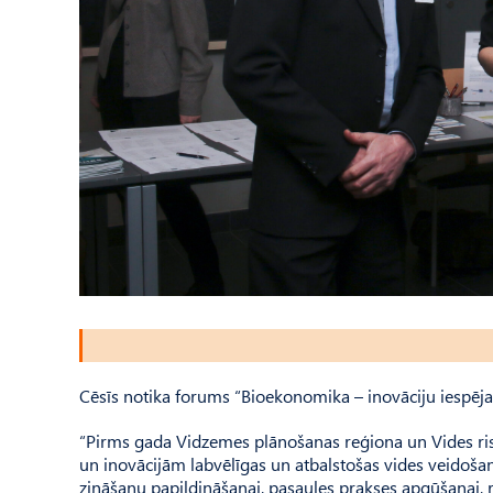
Cēsīs notika forums “Bioekonomika – inovāciju iespēja
“Pirms gada Vidzemes plānošanas reģiona un Vides ris
un inovācijām labvēlīgas un atbalstošas vides veidošana
zināšanu papildināšanai, pasaules prakses apgūšanai, 