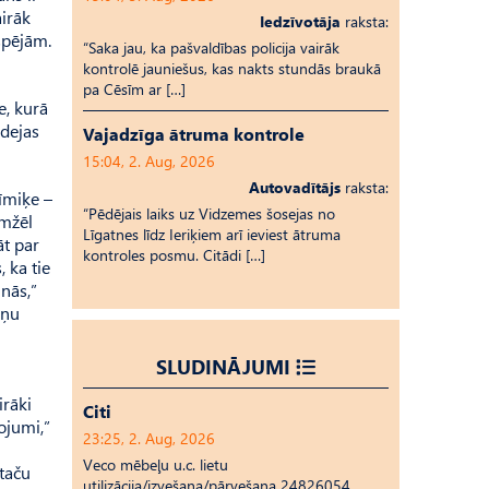
airāk
Iedzīvotāja
raksta:
spējām.
“Saka jau, ka pašvaldības policija vairāk
kontrolē jauniešus, kas nakts stundās braukā
pa Cēsīm ar […]
e, kurā
idejas
Vajadzīga ātruma kontrole
15:04, 2. Aug, 2026
Autovadītājs
raksta:
īmiķe –
“Pēdējais laiks uz Vid­ze­mes šosejas no
emžēl
Līgatnes līdz Ieriķiem arī ieviest ātruma
āt par
kontroles posmu. Citādi […]
 ka tie
nās,”
iņu
SLUDINĀJUMI
irāki
Citi
ojumi,”
23:25, 2. Aug, 2026
Veco mēbeļu u.c. lietu
 taču
utilizācija/izvešana/pārvešana 24826054