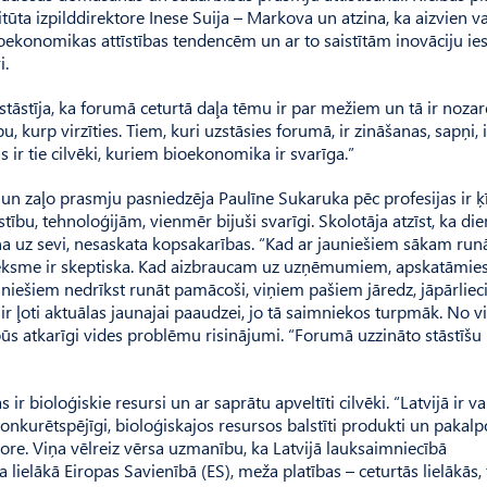
tūta izpild­direktore Inese Suija – Markova un atzina, ka aizvien v
ioekonomikas attīstības tendencēm un ar to saistītām inovāciju ie
i.
tāstīja, ka forumā ceturtā daļa tēmu ir par mežiem un tā ir nozar
, kurp virzīties. Tiem, kuri uzstāsies forumā, ir zināšanas, sapņi, 
as ir tie cilvēki, kuriem bioekonomika ir svarīga.”
 un zaļo prasmju pasniedzēja Paulīne Su­karuka pēc profesijas ir ķ
īstību, tehnoloģijām, vienmēr bijuši svarīgi. Skolotāja atzīst, ka di
na uz sevi, nesaskata kopsakarības. “Kad ar jauniešiem sākam run
ieksme ir skeptiska. Kad aizbraucam uz uzņēmumiem, apskatāmies,
iešiem nedrīkst runāt pamācoši, viņiem pašiem jāredz, jāpārlieci
ir ļoti aktu­ālas jaunajai paaudzei, jo tā saimniekos turpmāk. No v
ūs atkarīgi vides problēmu risinājumi. “Forumā uzzināto stāstīšu
ir bioloģiskie resursi un ar saprātu apveltīti cilvēki. “Latvijā ir va
konkurētspējīgi, bioloģiskajos resursos balstīti produkti un pakalp
tore. Viņa vēlreiz vērsa uzmanību, ka Latvijā lauksaimniecībā
lielākā Eiropas Savienībā (ES), meža platības – ceturtās lielākās,