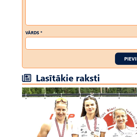
VĀRDS *
PIEV
Lasītākie raksti