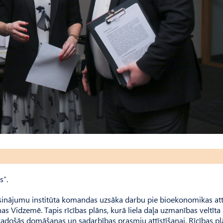
s”.
inājumu institūta komandas uzsāka darbu pie bioekonomikas attī
s Vidzemē. Tapis rīcības plāns, kurā liela daļa uzmanības veltīta
radošās domāšanas un sadarbības prasmju attīstīšanai. Rīcības pl