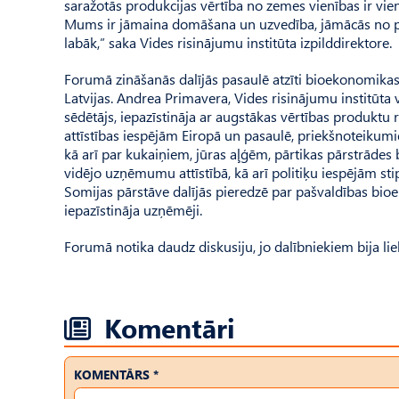
saražotās produkcijas vērtība no zemes vienības ir vie
Mums ir jāmaina domāšana un uzvedība, jāmācās no pasa
labāk,” saka Vides risinājumu institūta izpilddirektore.
Forumā zināšanās dalījās pasaulē atzīti bioekonomikas e
Latvijas. Andrea Primavera, Vi­des risinājumu institūta 
sēdētājs, iepazīstināja ar augstākas vērtības produktu 
attīstības iespējām Eiropā un pasaulē, priekšnoteikum
kā arī par kukaiņiem, jūras aļģēm, pārtikas pārstrāde
vidējo uzņēmumu attīstībā, kā arī politiķu iespējām s
Somijas pārstāve dalījās pieredzē par pašvaldības bi
iepazīstināja uzņēmēji.
Forumā notika daudz diskusiju, jo dalībniekiem bija lie
Komentāri
KOMENTĀRS *