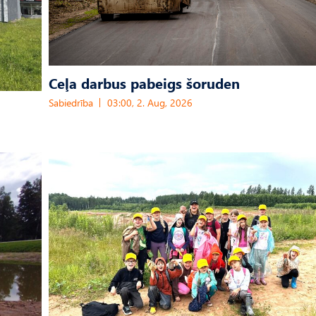
Ceļa darbus pabeigs šoruden
Sabiedrība
03:00, 2. Aug, 2026