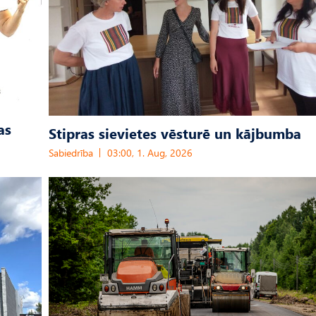
as
Stipras sievietes vēsturē un kājbumba
Sabiedrība
03:00, 1. Aug, 2026