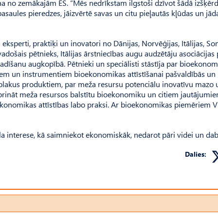
na no zemākajām ES. “Mēs nedrīkstam ilgstoši dzīvot šādā izšķērd
ules pieredzes, jāizvērtē savas un citu pieļautās kļūdas un jād
ksperti, praktiķi un inovatori no Dānijas, Norvēģijas, Itālijas, So
vadošais pētnieks, Itālijas ārstniecības augu audzētāju asociācijas 
radīšanu augkopībā. Pētnieki un speciālisti stāstīja par bioekonom
iem un instrumentiem bioekonomikas attīstīšanai pašvaldībās un 
s blakus produktiem, par meža resursu potenciālu inovatīvu mazo 
tiprināt meža resursos balstītu bioekonomiku un citiem jautājumie
oekonomikas attīstības labo praksi. Ar bioekonomikas piemēriem 
la interese, kā saimniekot ekonomiskāk, nedarot pāri videi un dab
Dalies: