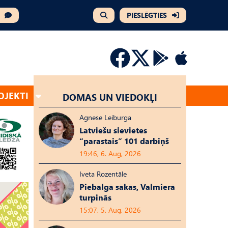
PIESLĒGTIES
OJEKTI
DOMAS UN VIEDOKĻI
Agnese Leiburga
Latviešu sievietes
“parastais” 101 darbiņš
19:46, 6. Aug, 2026
Iveta Rozentāle
Piebalgā sākās, Valmierā
turpinās
15:07, 5. Aug, 2026