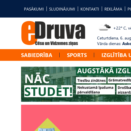
PASĀKUMI
SLUDINĀJUMI
KONTAKTI
REKLĀMA
P
+22° C, vē
Ceturtdiena, 6. au
Vārda dienas:
Asko
SABIEDRĪBA
SPORTS
IZGLĪTĪBA 