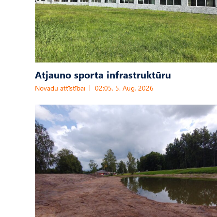
Atjauno sporta infrastruktūru
Novadu attīstībai
02:05, 5. Aug, 2026