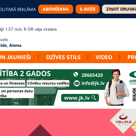
ABONĒŠANA
E-AVĪZE
ZIŅOT DRUVAI
OLITISKĀ REKLĀMA
jš 1.57 m/s, R-DR vēja virziens
gusts
lds, Aisma
UN JAUNIEŠI
DZĪVES STILS
VIDEO
PR