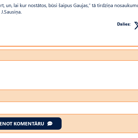
t, un, lai kur nostātos, būsi šaipus Gaujas,” tā tirdziņa nosaukum
J.Sau­siņa.
Dalies:
IENOT KOMENTĀRU