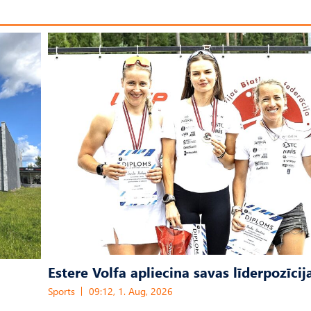
Estere Volfa apliecina savas līderpozīcij
Sports
09:12, 1. Aug, 2026