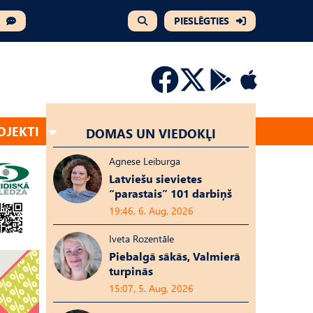
PIESLĒGTIES
OJEKTI
DOMAS UN VIEDOKĻI
Agnese Leiburga
Latviešu sievietes
“parastais” 101 darbiņš
19:46, 6. Aug, 2026
Iveta Rozentāle
Piebalgā sākās, Valmierā
turpinās
15:07, 5. Aug, 2026