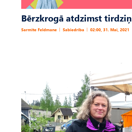
Bērzkrogā atdzimst tirdziņ
Sarmīte Feldmane
Sabiedrība
02:00, 31. Mai, 2021