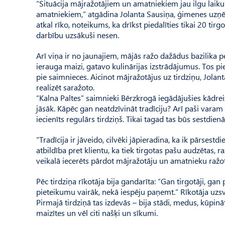
“Situācija mājražotājiem un amatniekiem jau ilgu laik
amatniekiem,” atgādina Jolanta Sausiņa, ģimenes uzņēm
atkal rīko, noteikums, ka drīkst piedalīties tikai 20 tirgot
darbību uzsākuši nesen.
Arī viņa ir no jaunajiem, mājās ražo dažādus bazilika p
ierauga maizi, gatavo kulinārijas izstrādājumus. Tos pie
pie saimnieces. Aicinot mājražotājus uz tirdziņu, Jolant
re­alizēt saražoto.
“Kalna Paltes” saimnieki Bērzkrogā iegādājušies kādreiz
jāsāk. Kāpēc gan neatdzīvināt tradīciju? Arī paši varam
iecienīts regulārs tirdziņš. Tikai tagad tas būs sestdienā
“Tradīcija ir jāveido, cilvēki jāpieradina, ka ik pārsestdie
atbildība pret klientu, ka tiek tirgotas pašu audzētas, r
veikalā iecerēts pārdot mājražotāju un amatnieku ražoto
Pēc tirdziņa rīkotāja bija gandarīta: “Gan tirgotāji, gan
pieteikumu vairāk, nekā iespēju paņemt.” Rīkotāja uzsve
Pirmajā tirdziņā tas izdevās – bija stādi, medus, kūpinā
maizītes un vēl citi našķi un sīkumi.