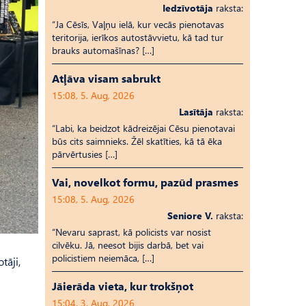
Iedzīvotāja
raksta:
“Ja Cēsīs, Vaļņu ielā, kur vecās pienotavas
teritorija, ierīkos autostāvvietu, kā tad tur
brauks automašīnas? […]
Atļāva visam sabrukt
15:08, 5. Aug, 2026
Lasītāja
raksta:
“Labi, ka beidzot kādreizējai Cēsu pienotavai
būs cits saimnieks. Žēl skatīties, kā tā ēka
pārvērtusies […]
Vai, novelkot formu, pazūd prasmes
15:08, 5. Aug, 2026
Seniore V.
raksta:
“Nevaru saprast, kā policists var nosist
cilvēku. Jā, neesot bijis darbā, bet vai
policistiem neiemāca, […]
tāji,
Jāierāda vieta, kur trokšņot
15:04, 3. Aug, 2026