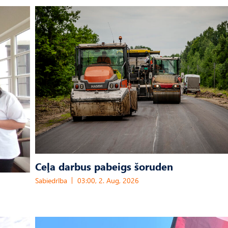
Ceļa darbus pabeigs šoruden
Sabiedrība
03:00, 2. Aug, 2026