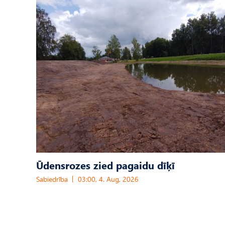
Ūdensrozes zied pagaidu dīķī
Sabiedrība
03:00, 4. Aug, 2026