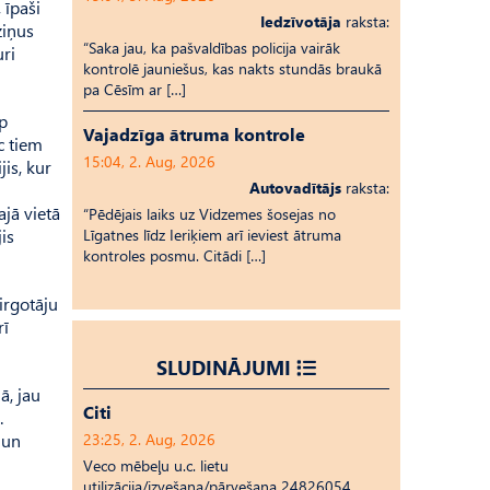
 īpaši
Iedzīvotāja
raksta:
ziņus
“Saka jau, ka pašvaldības policija vairāk
uri
kontrolē jauniešus, kas nakts stundās braukā
pa Cēsīm ar […]
ep
Vajadzīga ātruma kontrole
c tiem
15:04, 2. Aug, 2026
jis, kur
Autovadītājs
raksta:
ajā vietā
“Pēdējais laiks uz Vid­ze­mes šosejas no
is
Līgatnes līdz Ieriķiem arī ieviest ātruma
kontroles posmu. Citādi […]
tirgotāju
rī
SLUDINĀJUMI
ā, jau
Citi
.
 un
23:25, 2. Aug, 2026
Veco mēbeļu u.c. lietu
utilizācija/izvešana/pārvešana 24826054