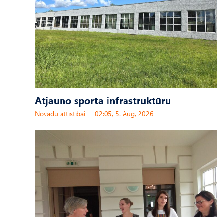
Atjauno sporta infrastruktūru
Novadu attīstībai
02:05, 5. Aug, 2026