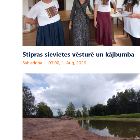
Stipras sievietes vēsturē un kājbumba
Sabiedrība
03:00, 1. Aug, 2026