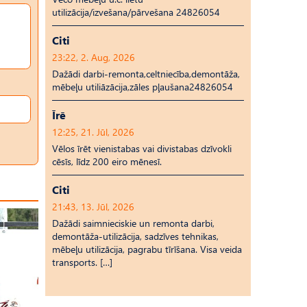
utilizācija/izvešana/pārvešana 24826054
Citi
23:22, 2. Aug, 2026
Dažādi darbi-remonta,celtniecība,demontāža,
mēbeļu utiliāzācija,zāles pļaušana24826054
Īrē
12:25, 21. Jūl, 2026
Vēlos īrēt vienistabas vai divistabas dzīvokli
cēsīs, līdz 200 eiro mēnesī.
Citi
21:43, 13. Jūl, 2026
Dažādi saimnieciskie un remonta darbi,
demontāža-utilizācija, sadzīves tehnikas,
mēbeļu utilizācija, pagrabu tīrīšana. Visa veida
transports. […]