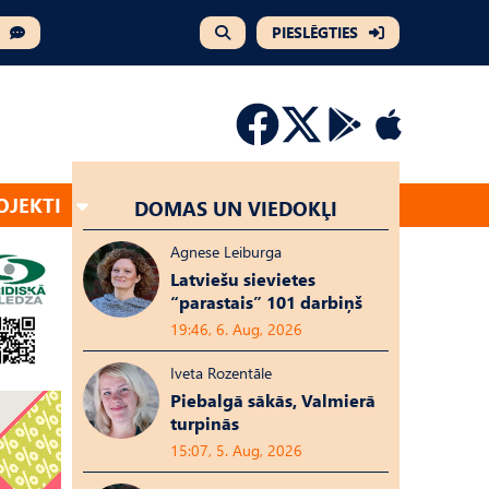
PIESLĒGTIES
OJEKTI
DOMAS UN VIEDOKĻI
Agnese Leiburga
Latviešu sievietes
“parastais” 101 darbiņš
19:46, 6. Aug, 2026
Iveta Rozentāle
Piebalgā sākās, Valmierā
turpinās
15:07, 5. Aug, 2026