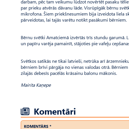
darbam, pēc tam veikumu lūdzot novērtēt pasaku tēlie
par prieku atvērās dāvanu lāde. Visrūpīgāk bērnu svēt
mikrofona. Šiem priekšnesumiem bija izveidota liela ska
pārveidotas, lai tajās varētu notikt pasākumi bērniem.
Bērnu svētki Amatciemā izvērtās trīs stundu garumā. La
un papīru varēja pamainīt, stājoties pie vafeļu cepšanas.
Svētkos satikās ne tikai latvieši, netrūka arī ārzemniek
bērniem brīvi pārgāja no vienas valodas otrā. Bērniem n
zilajās debesīs pacēlās krāsainu balonu mākonis.
Mairita Kaņepe
Komentāri
KOMENTĀRS *