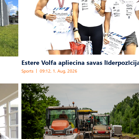
Estere Volfa apliecina savas līderpozīcij
Sports
09:12, 1. Aug, 2026