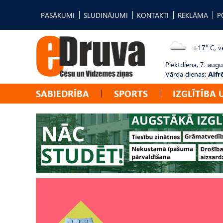
PASĀKUMI
SLUDINĀJUMI
KONTAKTI
REKLĀMA
P
+17° C, vē
Piektdiena, 7. augu
Vārda dienas:
Alfr
SABIEDRĪBA
SPORTS
IZGLĪTĪBA 