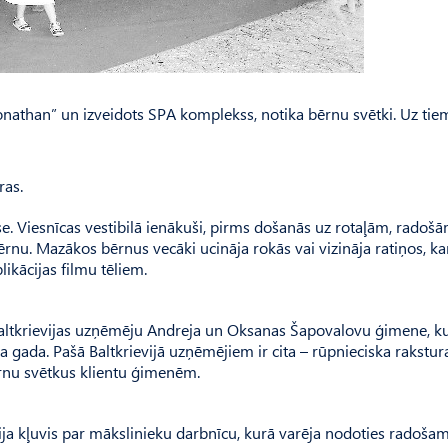
Jonathan” un izveidots SPA komplekss, notika bērnu svētki. Uz tiem
ras.
rese. Viesnīcas vestibilā ienākuši, pirms došanās uz rotaļām, radoš
ērnu. Mazākos bērnus vecāki ucināja rokās vai vizināja ratiņos, k
likācijas filmu tēliem.
Baltkrievijas uzņēmēju Andreja un Oksanas Šapovalovu ģimene, k
 gada. Pašā Baltkrievijā uzņēmējiem ir cita – rūpnieciska rakstur
ērnu svētkus klientu ģimenēm.
ija kļuvis par mākslinieku darbnīcu, kurā varēja nodoties radoša