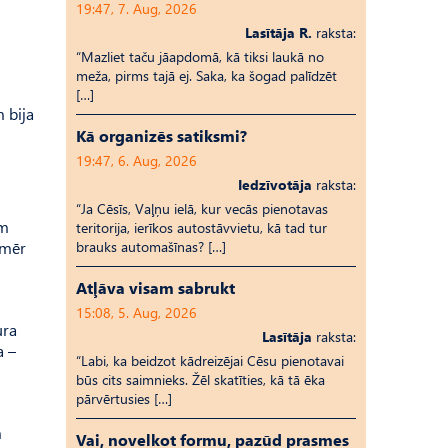
19:47, 7. Aug, 2026
Lasītāja R.
raksta:
“Mazliet taču jāapdomā, kā tiksi laukā no
meža, pirms tajā ej. Saka, ka šogad palīdzēt
[…]
 bija
Kā organizēs satiksmi?
19:47, 6. Aug, 2026
Iedzīvotāja
raksta:
“Ja Cēsīs, Vaļņu ielā, kur vecās pienotavas
ām
teritorija, ierīkos autostāvvietu, kā tad tur
amēr
brauks automašīnas? […]
Atļāva visam sabrukt
15:08, 5. Aug, 2026
ura
Lasītāja
raksta:
a –
“Labi, ka beidzot kādreizējai Cēsu pienotavai
būs cits saimnieks. Žēl skatīties, kā tā ēka
pārvērtusies […]
m
Vai, novelkot formu, pazūd prasmes