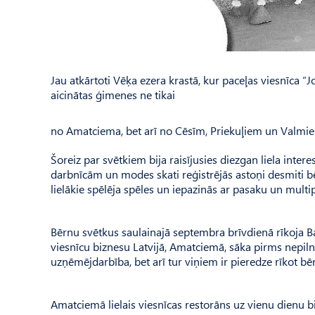
Jau atkārtoti Vēķa ezera krastā, kur paceļas viesnīca “
aicinātas ģimenes ne tikai
no Amatciema, bet arī no Cēsīm, Priekuļiem un Valmie
Šoreiz par svētkiem bija raisījusies diezgan liela inte
darbnīcām un modes skati reģistrējās astoņi desmiti b
lielākie spēlēja spēles un iepazinās ar pasaku un multip
Bērnu svētkus saulainajā septembra brīvdienā rīkoja 
viesnīcu biznesu Latvijā, Amatciemā, sāka pirms nepilna
uzņēmējdarbība, bet arī tur viņiem ir pieredze rīkot b
Amatciemā lielais viesnīcas restorāns uz vienu dienu b