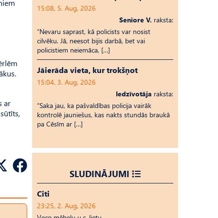
rniem
15:08, 5. Aug, 2026
Seniore V.
raksta:
“Nevaru saprast, kā policists var nosist
cilvēku. Jā, neesot bijis darbā, bet vai
policistiem neiemāca, […]
pērlēm
Jāierāda vieta, kur trokšņot
cākus.
15:04, 3. Aug, 2026
Iedzīvotāja
raksta:
s ar
“Saka jau, ka pašvaldības policija vairāk
sūtīts,
kontrolē jauniešus, kas nakts stundās braukā
pa Cēsīm ar […]
SLUDINĀJUMI
Citi
23:25, 2. Aug, 2026
Veco mēbeļu u.c. lietu