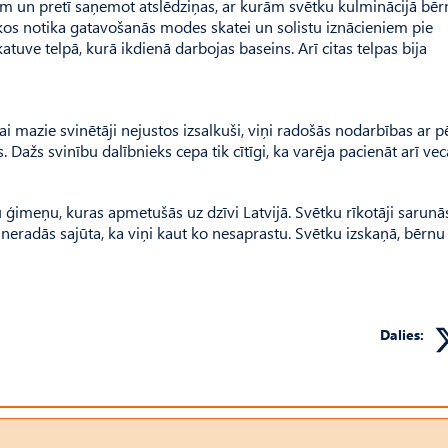
m un pretī saņemot atslēdziņas, ar kurām svētku kulminācijā bē
kos notika gatavošanās modes skatei un solistu iznācieniem pie
tuve telpā, kurā ikdienā darbojas baseins. Arī citas telpas bija
i mazie svinētāji nejustos izsalkuši, viņi radošās nodarbības ar 
 Dažs svinību dalībnieks cepa tik cītīgi, ka varēja pacienāt arī ve
u ģimeņu, kuras apmetušās uz dzīvi Latvijā. Svētku rīkotāji sarunā
eradās sajūta, ka viņi kaut ko nesaprastu. Svētku izskaņā, bērnu 
Dalies: