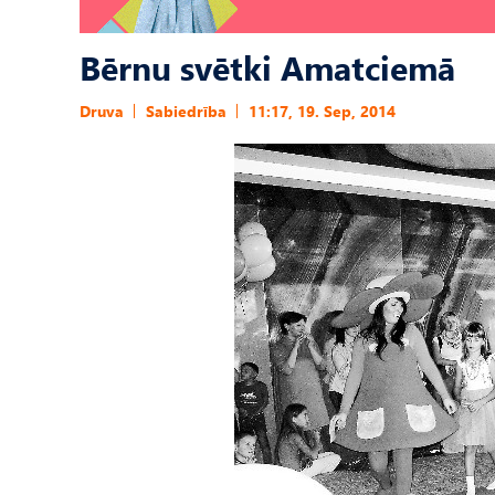
Bērnu svētki Amatciemā
Druva
Sabiedrība
11:17, 19. Sep, 2014