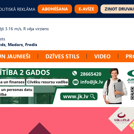
ABONĒŠANA
E-AVĪZE
ZIŅOT DRUVAI
OLITISKĀ REKLĀMA
jš 3.16 m/s, R vēja virziens
sts
ēds, Madars, Fredis
UN JAUNIEŠI
DZĪVES STILS
VIDEO
PR