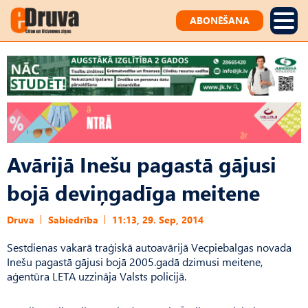
ABONĒŠANA
Avārijā Inešu pagastā gājusi
bojā deviņgadīga meitene
Druva
Sabiedrība
11:13, 29. Sep, 2014
Sestdienas vakarā traģiskā autoavārijā Vecpiebalgas novada
Inešu pagastā gājusi bojā 2005.gadā dzimusi meitene,
aģentūra LETA uzzināja Valsts policijā.