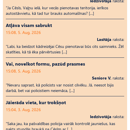
Iedzīvotāja
raksta:
“Ja Cēsīs, Vaļņu ielā, kur vecās pienotavas teritorija, ierīkos
autostāvvietu, kā tad tur brauks automašīnas? […]
Atļāva visam sabrukt
15:08, 5. Aug, 2026
Lasītāja
raksta:
“Labi, ka beidzot kādreizējai Cēsu pienotavai būs cits saimnieks. Žēl
skatīties, kā tā ēka pārvērtusies […]
Vai, novelkot formu, pazūd prasmes
15:08, 5. Aug, 2026
Seniore V.
raksta:
“Nevaru saprast, kā policists var nosist cilvēku. Jā, neesot bijis
darbā, bet vai policistiem neiemāca, […]
Jāierāda vieta, kur trokšņot
15:04, 3. Aug, 2026
Iedzīvotāja
raksta:
“Saka jau, ka pašvaldības policija vairāk kontrolē jauniešus, kas
nakts stundās braukā pa Cēsīm ar […]