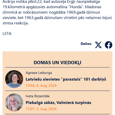
Avārija notika plkst.22, kad autoceļa Ērgļi-Jaunpiebalga
19.kilometrā apgāzusies automašīna “Honda”. Madonas
slimnīcā ar nobrāzumiem nogādāta 1969.gadā dzimusi
sieviete, bet 1963.gadā dzimušam vīrietim pēc nelaimes bijusi
stresa reakcija.
LETA
Dalies:
DOMAS UN VIEDOKĻI
Agnese Leiburga
Latviešu sievietes “parastais” 101 darbiņš
19:46, 6. Aug, 2026
Iveta Rozentāle
Piebalgā sākās, Valmierā turpinās
15:07, 5. Aug, 2026