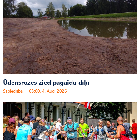
Ūdensrozes zied pagaidu dīķī
Sabiedrība
03:00, 4. Aug, 2026