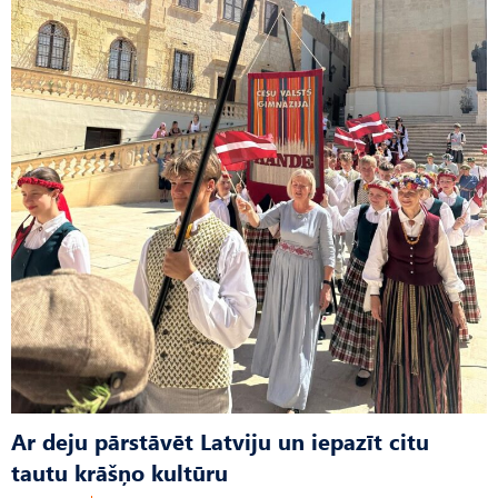
Ar deju pārstāvēt Latviju un iepazīt citu
tautu krāšņo kultūru