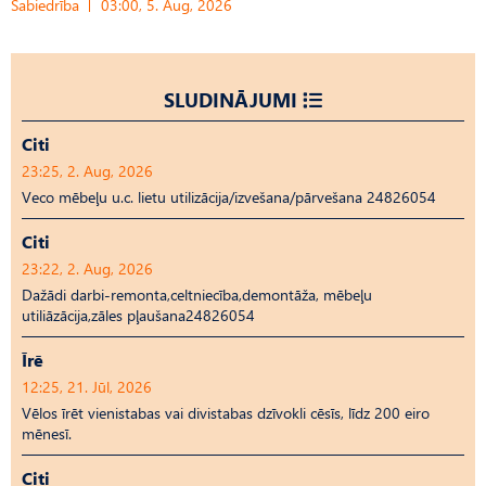
Sabiedrība
03:00, 5. Aug, 2026
SLUDINĀJUMI
Citi
23:25, 2. Aug, 2026
Veco mēbeļu u.c. lietu utilizācija/izvešana/pārvešana 24826054
Citi
23:22, 2. Aug, 2026
Dažādi darbi-remonta,celtniecība,demontāža, mēbeļu
utiliāzācija,zāles pļaušana24826054
Īrē
12:25, 21. Jūl, 2026
Vēlos īrēt vienistabas vai divistabas dzīvokli cēsīs, līdz 200 eiro
mēnesī.
Citi