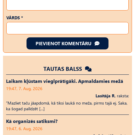
VĀRDS *
PIEVIENOT KOMENTĀRU
TAUTAS BALSS
Laikam kļūstam vieglprātīgāki. Apmaldamies mežā
19:47, 7. Aug, 2026
Lasītāja R.
raksta:
“Mazliet taču jāapdomā, kā tiksi laukā no meža, pirms tajā ej. Saka,
ka šogad palīdzēt […]
Kā organizēs satiksmi?
19:47, 6. Aug, 2026