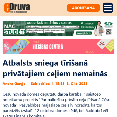
ABONĒŠANA
Atbalsts sniega tīrīšanā
privātajiem ceļiem nemainās
Andra Gaņģe
Sabiedrība
15:53, 8. Okt, 2023
Cēsu novada domes deputātu darba kārtībā ir saistošo
noteikumu projekts “Par palīdzību privāto ceļu tīrīšanā Cēsu
novadā”. Pašvaldības mājaslapā cesis.lv norādīts, ka tos
paredzēts izskatīt 12.oktobra domes sēdē, bet 5.oktobrī vēl
skatīs Finanšu komitejā.