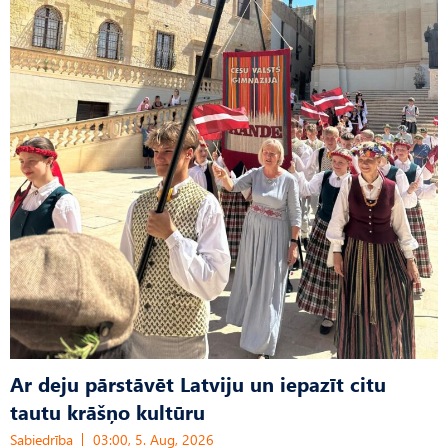
Ar deju pārstāvēt Latviju un iepazīt citu
tautu krāšņo kultūru
Sabiedrība
03:00, 5. Aug, 2026