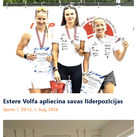
Estere Volfa apliecina savas līderpozīcijas
Sports
09:12, 1. Aug, 2026