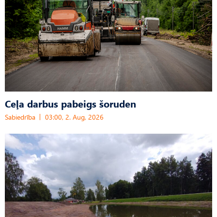
Ceļa darbus pabeigs šoruden
Sabiedrība
03:00, 2. Aug, 2026