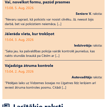
Vai, novelkot formu, pazūd prasmes
15:08, 5. Aug, 2026
Seniore V.
raksta:
“Nevaru saprast, kā policists var nosist cilvēku. Jā, neesot bijis
darbā, bet vai policistiem neiemāca, […]
Jāierāda vieta, kur trokšņot
15:04, 3. Aug, 2026
Iedzīvotāja
raksta:
“Saka jau, ka pašvaldības policija vairāk kontrolē jauniešus, kas
nakts stundās braukā pa Cēsīm ar […]
Vajadzīga ātruma kontrole
15:04, 2. Aug, 2026
Autovadītājs
raksta:
“Pēdējais laiks uz Vid­ze­mes šosejas no Līgatnes līdz Ieriķiem arī
ieviest ātruma kontroles posmu. Citādi […]
Lasītākie raksti