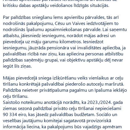
kritisku dabas apstākļu veidošanos līdzīgās situ­ācijās.
Par palīdzības sniegšanu lems apvienību pārvaldes, tās arī
nodrošinās pakalpojumu, Cēsu un Vaives iedzīvotājiem to
nodrošinās Īpašumu apsaimniekošanas pārvalde. Lai saņemtu
atbalstu, jāiesniedz iesniegums, norādot mājas adresi un
pievedceļa uz māju garumu kilometros. Iesniedzot
iesniegumu, jāuzrāda pensionāra vai invaliditātes apliecība, ja
pašvaldības rīcībā nav ziņu, kas apliecina personas atbilstību
palīdzības saņēmēju grupai, vai objektīvu apstākļu dēļ nevar
iegūt šīs ziņas.
Mājas pievedceļā sniega izšķūrēšanu veiks vienlaikus ar ceļu
tīrīšanu konkrētajā pašvaldībai piederošo autoceļu maršrutā.
Palīdzība neietver privāt­īpašuma pagalmu un īpašuma iekšējo
ceļu tīrīšanu.
Saistošo noteikumu anotācijā norādīts, ka 2023./2024. gada
ziemas sezonā palīdzībai privāto ceļu tīrīšanai nepieciešami
90 334 eiro, kas jāsedz pašvaldības budžetam. Sociālo un
veselības jautājumu komitejai sagatavotā provizoriskā
informācija liecina, ka pakalpojums būs vajadzīgs apmēram