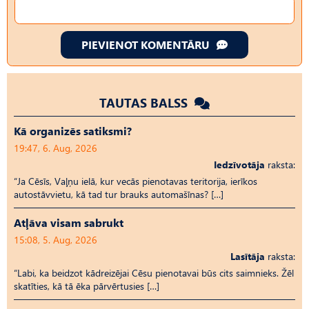
PIEVIENOT KOMENTĀRU
TAUTAS BALSS
Kā organizēs satiksmi?
19:47, 6. Aug, 2026
Iedzīvotāja
raksta:
“Ja Cēsīs, Vaļņu ielā, kur vecās pienotavas teritorija, ierīkos
autostāvvietu, kā tad tur brauks automašīnas? […]
Atļāva visam sabrukt
15:08, 5. Aug, 2026
Lasītāja
raksta:
“Labi, ka beidzot kādreizējai Cēsu pienotavai būs cits saimnieks. Žēl
skatīties, kā tā ēka pārvērtusies […]