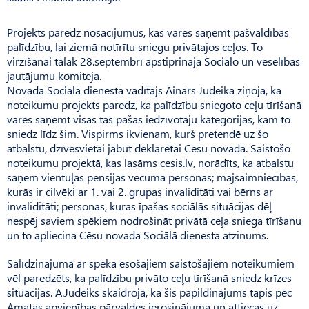
Projekts paredz nosacījumus, kas varēs saņemt pašvaldības
palīdzību, lai ziemā notīrītu sniegu privātajos ceļos. To
virzīšanai tālāk 28.septembrī apstiprināja Sociālo un veselības
jautājumu komiteja.
Novada Sociālā dienesta vadītājs Ainārs Judeika ziņoja, ka
noteikumu projekts paredz, ka palīdzību sniegoto ceļu tīrīšanā
varēs saņemt visas tās pašas iedzīvotāju kategorijas, kam to
sniedz līdz šim. Vispirms ikvienam, kurš pretendē uz šo
atbalstu, dzīvesvietai jābūt deklarētai Cēsu novadā. Saistošo
noteikumu projektā, kas lasāms cesis.lv, norādīts, ka atbalstu
saņem vientuļas pensijas vecuma personas; mājsaimniecības,
kurās ir cilvēki ar 1. vai 2. grupas invaliditāti vai bērns ar
invaliditāti; personas, kuras īpašas sociālās situācijas dēļ
nespēj saviem spēkiem nodrošināt privātā ceļa sniega tīrīšanu
un to apliecina Cēsu novada Sociālā dienesta atzinums.
Salīdzinājumā ar spēkā esošajiem saistošajiem noteikumiem
vēl paredzēts, ka palīdzību privāto ceļu tīrīšanā sniedz krīzes
situācijās. A.Judeiks skaidroja, ka šis papildinājums tapis pēc
Amatas apvienības pārvaldes ierosinājuma un attiecas uz