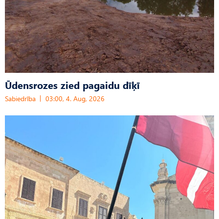
Ūdensrozes zied pagaidu dīķī
Sabiedrība
03:00, 4. Aug, 2026