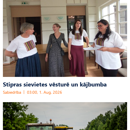
Stipras sievietes vēsturē un kājbumba
Sabiedrība
03:00, 1. Aug, 2026