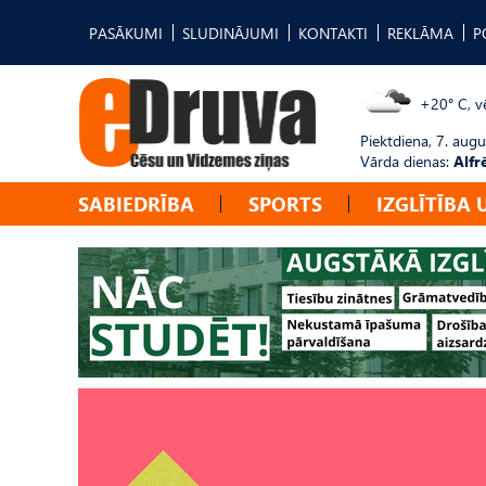
PASĀKUMI
SLUDINĀJUMI
KONTAKTI
REKLĀMA
P
+20° C, vē
Piektdiena, 7. augu
Vārda dienas:
Alfr
SABIEDRĪBA
SPORTS
IZGLĪTĪBA 