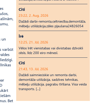
mes
Citi
ušos,
23:22, 2. Aug, 2026
mašīnām,
Dažādi darbi-remonta,celtniecība,demontāža,
jumu,
mēbeļu utiliāzācija,zāles pļaušana24826054
Īrē
s un
12:25, 21. Jūl, 2026
m
Vēlos īrēt vienistabas vai divistabas dzīvokli
s varbūt
cēsīs, līdz 200 eiro mēnesī.
valdes
iedzīgi.
Citi
līnikas
21:43, 13. Jūl, 2026
Dažādi saimnieciskie un remonta darbi,
demontāža-utilizācija, sadzīves tehnikas,
par
mēbeļu utilizācija, pagrabu tīrīšana. Visa veida
PD
transports. […]
ukārt
 tiešām
mus. Bet