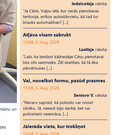
Iedzīvotāja
raksta:
“Ja Cēsīs, Vaļņu ielā, kur vecās pienotavas
teritorija, ierīkos autostāvvietu, kā tad tur
brauks automašīnas? […]
Atļāva visam sabrukt
15:08, 5. Aug, 2026
Lasītāja
raksta:
“Labi, ka beidzot kādreizējai Cēsu pienotavai
būs cits saimnieks. Žēl skatīties, kā tā ēka
pārvērtusies […]
Vai, novelkot formu, pazūd prasmes
15:08, 5. Aug, 2026
Seniore V.
raksta:
“Nevaru saprast, kā policists var nosist
cilvēku. Jā, neesot bijis darbā, bet vai
emšanu un
policistiem neiemāca, […]
Jāierāda vieta, kur trokšņot
zes
15:04, 3. Aug, 2026