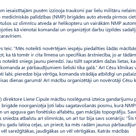
ām iesaistītajām pusēm izziņoja trauksmi par lielu militāru nelai
 medicīniskās palīdzības (NMP) brigādes auto atveda pirmos ciet
etušos uz slimnīcu atveda ar helikopteru un vairākām NMP auto
oties kā vienotai komandai un organizējot darbu izpildes sadalī
karavīriem.
 teic: “Mēs noteikti novērtējam iespēju piedalīties šādās mācībā
t, ka tā tomēr ir cita līmeņa un specifikas ārstniecība, jo ar tādā
oteikti sniegs jaunu pieredzi. Jau tūlīt sapratām dažas lietas, ka
komanda ar pārbaudījumiem lieliski tika galā.” Arī Cēsu klīnikas 
i labi, pieredze bija vērtīga, komanda strādāja atbildīgi un pašaizl
 visas dienas garumā! Arī mācību organizētāji un novērotāji Cēsu k
) direktore Liene Cipule mācību noslēgumā izteica gandarījumu 
es brigāde noorganizēja ļoti labu sagatavošanās posmu, kurā NM
 un apguva gan fonētisko alfabētu, gan mācījās topogrāfiju. Sav
sniedza atbalstu arī slimnīcās, un arī tur bija savs scenārijs: “Šīs
atru gadu latiņa ceļas, un priecē, ka mēs radām jaunus pārbaudīju
 vēl sarežģītākas, jaudīgākas un vēl vērtīgākas. Katrās mācībās