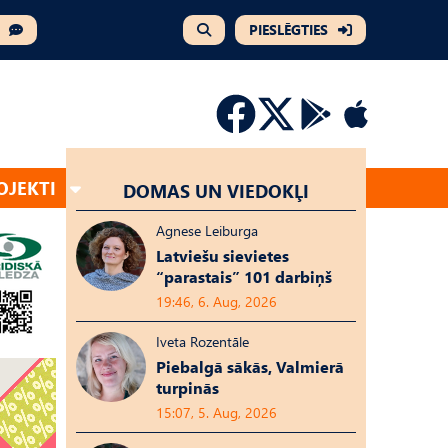
PIESLĒGTIES
OJEKTI
DOMAS UN VIEDOKĻI
Agnese Leiburga
Latviešu sievietes
“parastais” 101 darbiņš
19:46, 6. Aug, 2026
Iveta Rozentāle
Piebalgā sākās, Valmierā
turpinās
15:07, 5. Aug, 2026