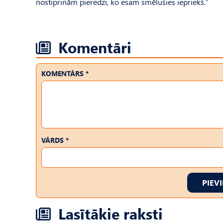
nostiprinām pieredzi, ko esam smēlušies iepriekš.”
Komentāri
KOMENTĀRS *
VĀRDS *
PIEV
Lasītākie raksti