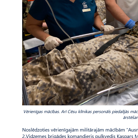
Vērienīgas mācības. Arī Cēsu klīnikas personāls piedalījās m
ārstēša
Noslēdzoties vērienīgajām militārajām mācībām “Ausma
2.Vidzemes brigādes komandieris pulkvedis Kaspars Mie