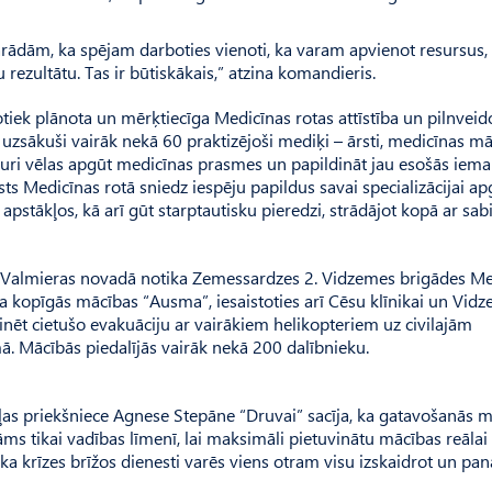
rādām, ka spējam darboties vienoti, ka varam apvienot resursus,
rezultātu. Tas ir būtiskākais,” atzina komandieris.
ek plānota un mērķtiecīga Medicīnas rotas attīstība un pilnveid
uzsākuši vairāk nekā 60 praktizējoši mediķi – ārsti, medicīnas mā
, kuri vēlas apgūt medicīnas prasmes un papildināt jau esošās iema
s Medicīnas rotā sniedz iespēju papildus savai specializācijai ap
apstākļos, kā arī gūt starptautisku pieredzi, strādājot kopā ar sab
un Val­mieras novadā notika Zemes­sardzes 2. Vidzemes brigādes M
a kopīgās mācības “Ausma”, iesaistoties arī Cēsu klīnikai un Vid
inēt cietušo evakuāciju ar vairākiem helikopteriem uz civilajām
ā. Mācībās piedalījās vairāk nekā 200 dalībnieku.
as priekšniece Agnese Stepāne “Dru­vai” sacīja, ka gatavošanās
āms tikai vadības līmenī, lai maksimāli pietuvinātu mācības reālai
 ka krīzes brīžos dienesti varēs viens otram visu izskaidrot un pan