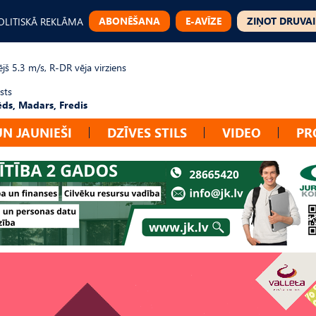
ABONĒŠANA
E-AVĪZE
ZIŅOT DRUVAI
OLITISKĀ REKLĀMA
jš 5.3 m/s, R-DR vēja virziens
sts
ēds, Madars, Fredis
UN JAUNIEŠI
DZĪVES STILS
VIDEO
PR