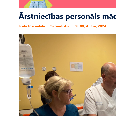
Ārstniecības personāls māc
Iveta Rozentāle
Sabiedrība
03:00, 4. Jūn, 2024