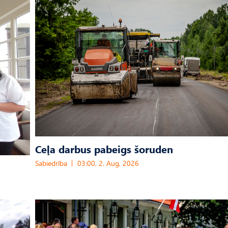
Ceļa darbus pabeigs šoruden
Sabiedrība
03:00, 2. Aug, 2026