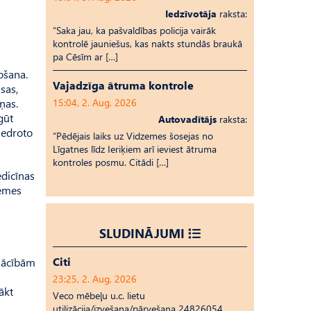
Iedzīvotāja
raksta:
“Saka jau, ka pašvaldības policija vairāk
kontrolē jauniešus, kas nakts stundās braukā
pa Cēsīm ar […]
ošana.
Vajadzīga ātruma kontrole
sas,
ņas.
15:04, 2. Aug, 2026
gūt
Autovadītājs
raksta:
iedroto
“Pēdējais laiks uz Vid­ze­mes šosejas no
Līgatnes līdz Ieriķiem arī ieviest ātruma
kontroles posmu. Citādi […]
edicīnas
zemes
SLUDINĀJUMI
Citi
 mācībām
23:25, 2. Aug, 2026
ākt
Veco mēbeļu u.c. lietu
utilizācija/izvešana/pārvešana 24826054