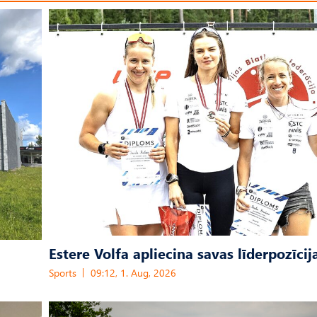
Estere Volfa apliecina savas līderpozīcij
Sports
09:12, 1. Aug, 2026