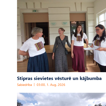
Stipras sievietes vēsturē un kājbumba
Sabiedrība
03:00, 1. Aug, 2026