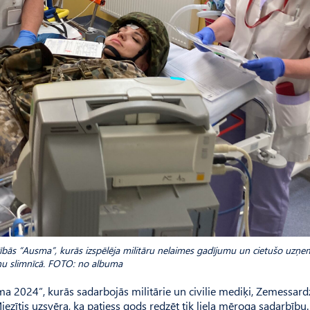
ācībās “Ausma”, kurās izspēlēja militāru nelaimes gadījumu un cietušo uzņ
nu slimnīcā. FOTO: no albuma
 2024”, kurās sadarbojās militārie un civilie mediķi, Zemessard
zītis uzsvēra, ka patiess gods redzēt tik liela mēroga sadarbību.