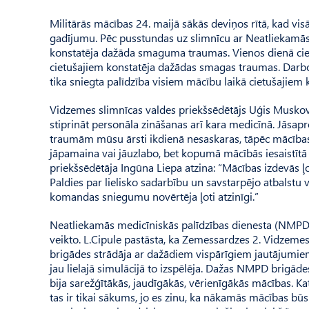
Militārās mācības 24. maijā sākās deviņos rītā, kad vis
gadījumu. Pēc pusstundas uz slimnīcu ar Neatliekamās
konstatēja dažāda smaguma traumas. Vienos dienā ci
cietušajiem konstatēja dažādas smagas traumas. Darboj
tika sniegta palīdzība visiem mācību laikā cietušajiem 
Vidzemes slimnīcas valdes priekšsēdētājs Uģis Muskovs
stiprināt personāla zināšanas arī kara medicīnā. Jāsapro
traumām mūsu ārsti ikdienā nesaskaras, tāpēc mācības n
jāpamaina vai jāuzlabo, bet kopumā mācībās iesaistītā 
priekšsēdētāja Ingūna Liepa atzina: “Mācības izdevās ļot
Paldies par lielisko sadarbību un savstarpējo atbalstu
komandas sniegumu novērtēja ļoti atzinīgi.”
Neatliekamās medicīniskās palīdzības dienesta (NMPD
veikto. L.Cipule pastāsta, ka Zemessardzes 2. Vidzem
brigādes strādāja ar dažādiem vispārīgiem jautājumiem
jau lielajā simulācijā to izspēlēja. Dažas NMPD brigādes 
bija sarežģītākās, jaudīgākās, vērienīgākās mācības. K
tas ir tikai sākums, jo es zinu, ka nākamās mācības būs