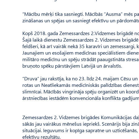
“Mācību mērķi tika sasniegti. Mācībās “Ausma” mēs pa
zināšanas un spējas un sasniegt efektīvu un pārdomātu 
Kopš 2018. gada Zemessardzes 2.Vidzemes brigādē noti
Šajā laikā dienestu Zemessardzes 2. Vidzemes brigādē 
feldšeri, kā arī vairāk nekā 35 karavīri un zemessargi
Jaunajiem un esošajiem medicīnas speciālistiem dienest
militāro medicīnu un spēju strādāt paaugstināta stresa 
bruņoto spēku pārstāvjiem Latvijā un ārvalstīs.
“Druva” jau rakstīja, ka no 23. līdz 24. maijam Cēsu 
rotas un Neatliekamās medicīniskās palīdzības dienest
slimnīcai. Mācībās vingrināja spēju organizēt un koord
ārstniecības iestādēm konvencionāla konflikta gadījum
Zemessardzes 2. Vidzemes brigādes Komunikācijas daļ
sākās jau vairākus mēnešus iepriekš. Scenārijs bija zin
situācijai. Ieguvums ir kopīga sapratne un uzticēšanās,
efektīvu rezultātu.