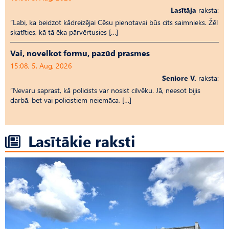
Lasītāja
raksta:
“Labi, ka beidzot kādreizējai Cēsu pienotavai būs cits saimnieks. Žēl
skatīties, kā tā ēka pārvērtusies […]
Vai, novelkot formu, pazūd prasmes
15:08, 5. Aug, 2026
Seniore V.
raksta:
“Nevaru saprast, kā policists var nosist cilvēku. Jā, neesot bijis
darbā, bet vai policistiem neiemāca, […]
Lasītākie raksti