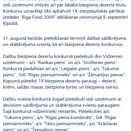
seši uzņēmumi cīnīsies arī par labākā biezpiena deserta titulu.
Konkursu uzvarētāji tiks apbalvoti 14. starptautiskās pārtikas
izstādes “Riga Food 2009” atklāšanas ceremonijā 9. septembrī
Ķīpsalā.
31. augustā beidzās pieteikšanās termiņš dalībai saldkrējuma
un skābkrējuma sviesta, kā arī biezpiena desertu konkursos.
Dalību biezpiena desertu konkursā pieteikuši divi Vidzemes
uzņēmumi – a/s “Rankas piens” un a/s “Smiltenes piens”.
Konkursā piedalīsies arī a/s “Latgales piens”, a/s “Tukuma
piens” , SIA “Rīgas piensaimnieks” un a/s “Žemaitijos pienas”.
Kopumā pieteikti 19 biezpiena desertu paraugi – deserti,
krēmi, saldās masas, biezpiena tortes un biezpiena sieriņi.
Dalību sviesta konkursā šogad pieteikuši seši uzņēmumi ar
deviņiem saldkrējuma un skābkrējuma sviestu paraugiem.
Šajā konkursā vidzemnieki nestartēs. Pieteikušies a/s
“Tukuma piens”, a/s “Rīgas piena kombināts”, SIA “Rīgas
piensaimnieks”, a/s “Talsu piensaimnieks”, a/s “Krāslavas
piens” un a/s “Žemaitijos pienas”.