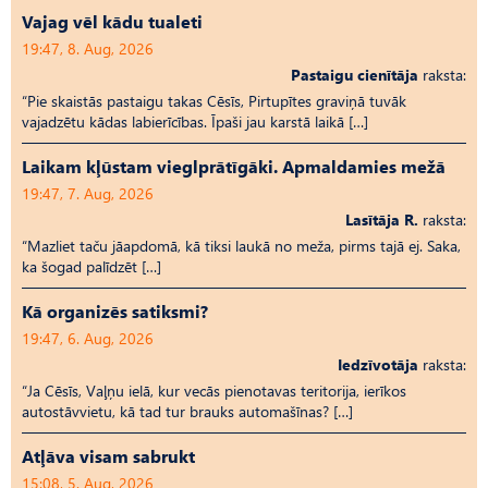
Vajag vēl kādu tualeti
19:47, 8. Aug, 2026
Pastaigu cienītāja
raksta:
“Pie skaistās pastaigu takas Cēsīs, Pirtupītes graviņā tuvāk
vajadzētu kādas labierīcības. Īpaši jau karstā laikā […]
Laikam kļūstam vieglprātīgāki. Apmaldamies mežā
19:47, 7. Aug, 2026
Lasītāja R.
raksta:
“Mazliet taču jāapdomā, kā tiksi laukā no meža, pirms tajā ej. Saka,
ka šogad palīdzēt […]
Kā organizēs satiksmi?
19:47, 6. Aug, 2026
Iedzīvotāja
raksta:
“Ja Cēsīs, Vaļņu ielā, kur vecās pienotavas teritorija, ierīkos
autostāvvietu, kā tad tur brauks automašīnas? […]
Atļāva visam sabrukt
15:08, 5. Aug, 2026