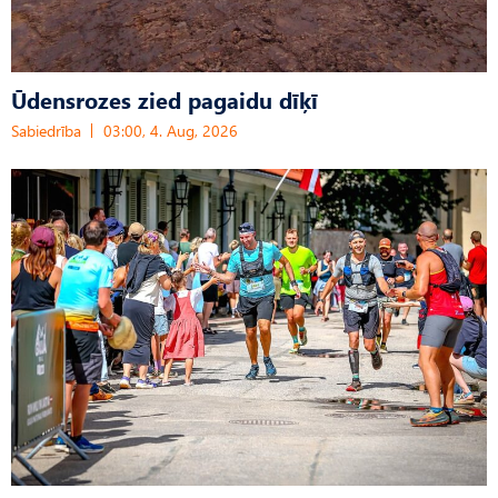
Ūdensrozes zied pagaidu dīķī
Sabiedrība
03:00, 4. Aug, 2026