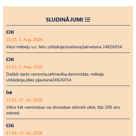
SLUDINĀJUMI
Citi
23:25, 2. Aug, 2026
Veco mēbeļu u.c. lietu utilizācija/izvešana/pārvešana 24826054
Citi
23:22, 2. Aug, 2026
Dažādi darbi-remonta,celtniecība,demontāža, mēbeļu
utiliāzācija,zāles pļaušana24826054
Īrē
12:25, 21. Jūl, 2026
Vēlos īrēt vienistabas vai divistabas dzīvokli cēsīs, līdz 200 eiro
mēnesī.
Citi
21:43, 13. Jūl, 2026