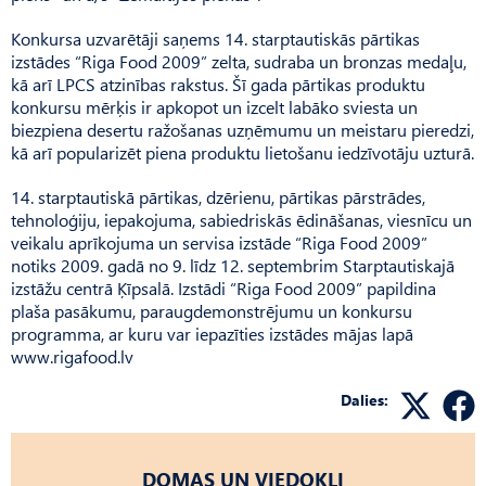
Konkursa uzvarētāji saņems 14. starptautiskās pārtikas
izstādes “Riga Food 2009” zelta, sudraba un bronzas medaļu,
kā arī LPCS atzinības rakstus. Šī gada pārtikas produktu
konkursu mērķis ir apkopot un izcelt labāko sviesta un
biezpiena desertu ražošanas uzņēmumu un meistaru pieredzi,
kā arī popularizēt piena produktu lietošanu iedzīvotāju uzturā.
14. starptautiskā pārtikas, dzērienu, pārtikas pārstrādes,
tehnoloģiju, iepakojuma, sabiedriskās ēdināšanas, viesnīcu un
veikalu aprīkojuma un servisa izstāde “Riga Food 2009”
notiks 2009. gadā no 9. līdz 12. septembrim Starptautiskajā
izstāžu centrā Ķīpsalā. Izstādi “Riga Food 2009” papildina
plaša pasākumu, paraugdemonstrējumu un konkursu
programma, ar kuru var iepazīties izstādes mājas lapā
www.rigafood.lv
Dalies:
DOMAS UN VIEDOKĻI