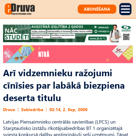
ABONĒŠANA
Arī vidzemnieku ražojumi
cīnīsies par labākā biezpiena
deserta titulu
Druva
Sabiedrība
02:14, 2. Sep, 2009
Latvijas Piensaimnieku centrālās savienības (LPCS) un
Starptautisko izstāžu rīkotājsabiedrības BT 1 organizētajā
sviesta konkursā dalību apstiprinājuši seši uzņēmumi. Tāpat