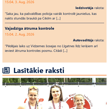
15:04, 3. Aug, 2026
Iedzīvotāja
raksta:
“Saka jau, ka pašvaldības policija vairāk kontrolē jauniešus, kas
nakts stundās braukā pa Cēsīm ar […]
Vajadzīga ātruma kontrole
15:04, 2. Aug, 2026
Autovadītājs
raksta:
“Pēdējais laiks uz Vid­ze­mes šosejas no Līgatnes līdz Ieriķiem arī
ieviest ātruma kontroles posmu. Citādi […]
Lasītākie raksti