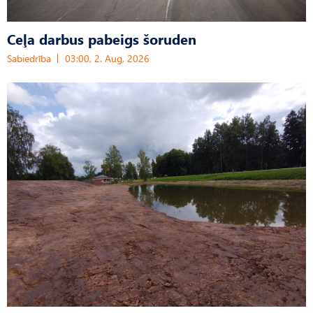
Ceļa darbus pabeigs šoruden
Sabiedrība
03:00, 2. Aug, 2026