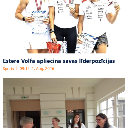
Estere Volfa apliecina savas līderpozīcijas
Sports
09:12, 1. Aug, 2026