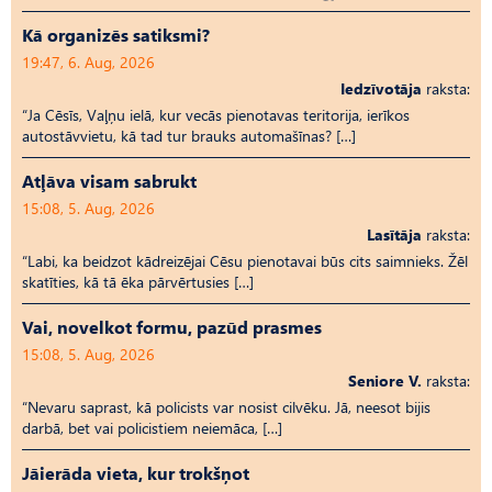
Kā organizēs satiksmi?
19:47, 6. Aug, 2026
Iedzīvotāja
raksta:
“Ja Cēsīs, Vaļņu ielā, kur vecās pienotavas teritorija, ierīkos
autostāvvietu, kā tad tur brauks automašīnas? […]
Atļāva visam sabrukt
15:08, 5. Aug, 2026
Lasītāja
raksta:
“Labi, ka beidzot kādreizējai Cēsu pienotavai būs cits saimnieks. Žēl
skatīties, kā tā ēka pārvērtusies […]
Vai, novelkot formu, pazūd prasmes
15:08, 5. Aug, 2026
Seniore V.
raksta:
“Nevaru saprast, kā policists var nosist cilvēku. Jā, neesot bijis
darbā, bet vai policistiem neiemāca, […]
Jāierāda vieta, kur trokšņot