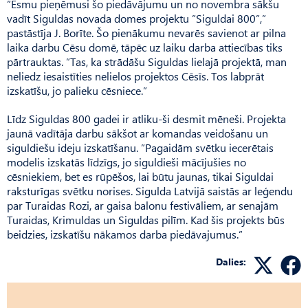
”Esmu pieņēmusi šo piedāvājumu un no novembra sākšu
vadīt Siguldas novada domes projektu ”Siguldai 800”,”
pastāstīja J. Borīte. Šo pienākumu nevarēs savienot ar pilna
laika darbu Cēsu domē, tāpēc uz laiku darba attiecības tiks
pārtrauktas. ”Tas, ka strādāšu Siguldas lielajā projektā, man
neliedz iesaistīties nelielos projektos Cēsīs. Tos labprāt
izskatīšu, jo palieku cēsniece.”
Līdz Siguldas 800 gadei ir atliku-ši desmit mēneši. Projekta
jaunā vadītāja darbu sākšot ar komandas veidošanu un
siguldiešu ideju izskatīšanu. ”Pagaidām svētku iecerētais
modelis izskatās līdzīgs, jo siguldieši mācījušies no
cēsniekiem, bet es rūpēšos, lai būtu jaunas, tikai Siguldai
raksturīgas svētku norises. Sigulda Latvijā saistās ar leģendu
par Turaidas Rozi, ar gaisa balonu festivāliem, ar senajām
Turaidas, Krimuldas un Siguldas pilīm. Kad šis projekts būs
beidzies, izskatīšu nākamos darba piedāvajumus.”
Dalies: