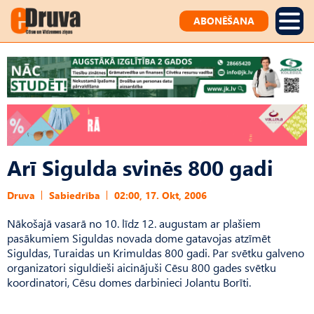
ABONĒŠANA
Arī Sigulda svinēs 800 gadi
Druva
Sabiedrība
02:00, 17. Okt, 2006
Nākošajā vasarā no 10. līdz 12. augustam ar plašiem
pasākumiem Siguldas novada dome gatavojas atzīmēt
Siguldas, Turaidas un Krimuldas 800 gadi. Par svētku galveno
organizatori siguldieši aicinājuši Cēsu 800 gades svētku
koordinatori, Cēsu domes darbinieci Jolantu Borīti.