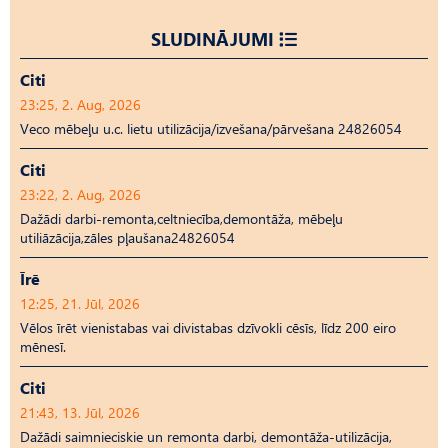
SLUDINĀJUMI
Citi
23:25, 2. Aug, 2026
Veco mēbeļu u.c. lietu utilizācija/izvešana/pārvešana 24826054
Citi
23:22, 2. Aug, 2026
Dažādi darbi-remonta,celtniecība,demontāža, mēbeļu
utiliāzācija,zāles pļaušana24826054
Īrē
12:25, 21. Jūl, 2026
Vēlos īrēt vienistabas vai divistabas dzīvokli cēsīs, līdz 200 eiro
mēnesī.
Citi
21:43, 13. Jūl, 2026
Dažādi saimnieciskie un remonta darbi, demontāža-utilizācija,