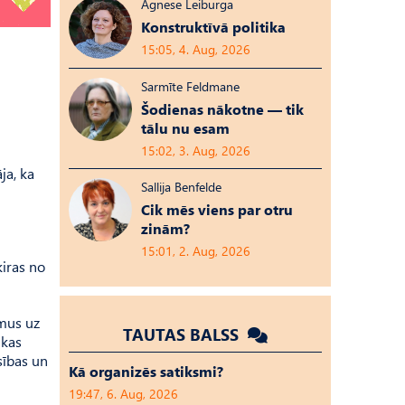
Agnese Leiburga
Konstruktīvā politika
15:05, 4. Aug, 2026
Sarmīte Feldmane
Šodienas nākotne — tik
tālu nu esam
15:02, 3. Aug, 2026
ja, ka
Sallija Benfelde
Cik mēs viens par otru
zinām?
15:01, 2. Aug, 2026
ķiras no
umus uz
TAUTAS BALSS
 kas
sības un
Kā organizēs satiksmi?
19:47, 6. Aug, 2026