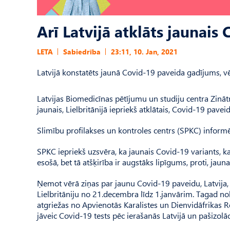
Arī Latvijā atklāts jaunais
LETA
Sabiedrība
23:11, 10. Jan, 2021
Latvijā konstatēts jaunā Covid-19 paveida gadījums, vē
Latvijas Biomedicīnas pētījumu un studiju centra Zināt
jaunais, Lielbritānijā iepriekš atklātais, Covid-19 pave
Slimību profilakses un kontroles centrs (SPKC) informē,
SPKC iepriekš uzsvēra, ka jaunais Covid-19 variants, ka
esošā, bet tā atšķirība ir augstāks lipīgums, proti, ja
Ņemot vērā ziņas par jaunu Covid-19 paveidu, Latvija, l
Lielbritāniju no 21.decembra līdz 1.janvārim. Tagad no
atgriežas no Apvienotās Karalistes un Dienvidāfrikas Re
jāveic Covid-19 tests pēc ierašanās Latvijā un pašizolāci