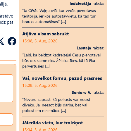
ijā.
Iedzīvotāja
raksta:
“Ja Cēsīs, Vaļņu ielā, kur vecās pienotavas
ārstāve
teritorija, ierīkos autostāvvietu, kā tad tur
īdz pat
brauks automašīnas? […]
Atļāva visam sabrukt
15:08, 5. Aug, 2026
Lasītāja
raksta:
“Labi, ka beidzot kādreizējai Cēsu pienotavai
būs cits saimnieks. Žēl skatīties, kā tā ēka
pārvērtusies […]
Vai, novelkot formu, pazūd prasmes
15:08, 5. Aug, 2026
Seniore V.
raksta:
“Nevaru saprast, kā policists var nosist
cilvēku. Jā, neesot bijis darbā, bet vai
policistiem neiemāca, […]
Jāierāda vieta, kur trokšņot
15:04, 3. Aug, 2026