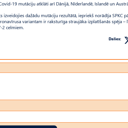
Covid-19 mutāciju atklāti arī Dānijā, Nīderlandē, Islandē un Austrāl
s izveidojies dažādu mutāciju rezultātā, iepriekš norādīja SPKC p
oronavīrusa variantam ir raksturīga straujāka izplatīšanās spēja – l
V-2 celmiem.
Dalies: