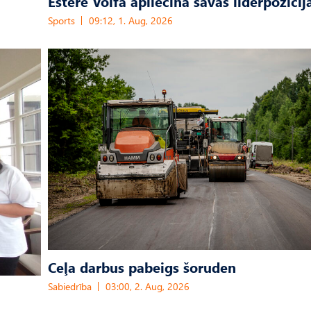
Estere Volfa apliecina savas līderpozīcij
Sports
09:12, 1. Aug, 2026
Ceļa darbus pabeigs šoruden
Sabiedrība
03:00, 2. Aug, 2026