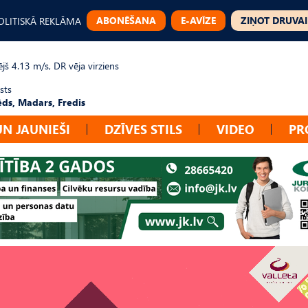
ABONĒŠANA
E-AVĪZE
ZIŅOT DRUVAI
OLITISKĀ REKLĀMA
jš 4.13 m/s, DR vēja virziens
sts
ēds, Madars, Fredis
UN JAUNIEŠI
DZĪVES STILS
VIDEO
PR