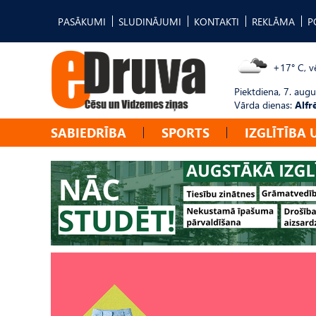
PASĀKUMI
SLUDINĀJUMI
KONTAKTI
REKLĀMA
P
+17° C, vē
Piektdiena, 7. augu
Vārda dienas:
Alfr
SABIEDRĪBA
SPORTS
IZGLĪTĪBA 