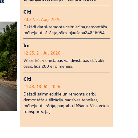
as
Citi
23:22, 2. Aug, 2026
Dažādi darbi-remonta,celtniecība,demontāža,
mēbeļu utiliāzācija,zāles pļaušana24826054
Īrē
12:25, 21. Jūl, 2026
Vēlos īrēt vienistabas vai divistabas dzīvokli
cēsīs, līdz 200 eiro mēnesī.
Citi
21:43, 13. Jūl, 2026
Dažādi saimnieciskie un remonta darbi,
demontāža-utilizācija, sadzīves tehnikas,
mēbeļu utilizācija, pagrabu tīrīšana. Visa veida
transports. […]