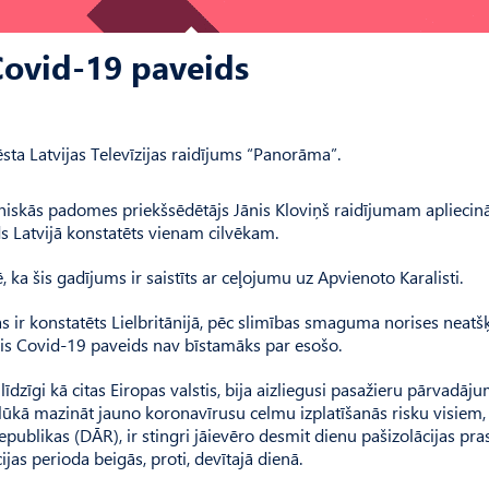
 Covid-19 paveids
sta Latvijas Televīzijas raidījums “Panorāma”.
niskās padomes priekšsēdētājs Jānis Kloviņš raidījumam apliecinā
ids Latvijā konstatēts vienam cilvēkam.
 ka šis gadījums ir saistīts ar ceļojumu uz Apvienoto Karalisti.
s ir konstatēts Lielbritānijā, pēc slimības smaguma norises neatš
unais Covid-19 paveids nav bīstamāks par esošo.
īdzīgi kā citas Eiropas valstis, bija aizliegusi pasažieru pārvadāj
lūkā mazināt jauno koronavīrusu celmu izplatīšanās risku visiem,
publikas (DĀR), ir stingri jāievēro desmit dienu pašizolācijas pra
jas perioda beigās, proti, devītajā dienā.