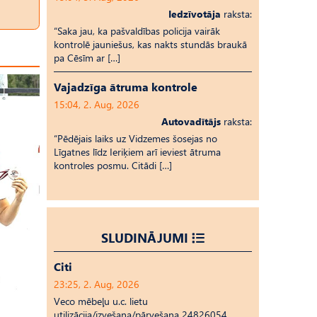
Iedzīvotāja
raksta:
“Saka jau, ka pašvaldības policija vairāk
kontrolē jauniešus, kas nakts stundās braukā
pa Cēsīm ar […]
Vajadzīga ātruma kontrole
15:04, 2. Aug, 2026
Autovadītājs
raksta:
“Pēdējais laiks uz Vid­ze­mes šosejas no
Līgatnes līdz Ieriķiem arī ieviest ātruma
kontroles posmu. Citādi […]
SLUDINĀJUMI
Citi
23:25, 2. Aug, 2026
Veco mēbeļu u.c. lietu
utilizācija/izvešana/pārvešana 24826054