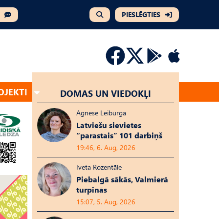
PIESLĒGTIES
OJEKTI
DOMAS UN VIEDOKĻI
Agnese Leiburga
Latviešu sievietes
“parastais” 101 darbiņš
19:46, 6. Aug, 2026
Iveta Rozentāle
Piebalgā sākās, Valmierā
turpinās
15:07, 5. Aug, 2026