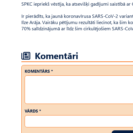
SPKC iepriekš vēstīja, ka atsevišķi gadījumi saistībā ar 
Ir pierādīts, ka jaunā koronavīrusa SARS-CoV-2 variant
Ilze Arāja. Vairāku pētījumu rezultāti liecinot, ka šim k
70% salīdzinājumā ar līdz šim cirkulējošiem SARS-Co
Komentāri
KOMENTĀRS *
VĀRDS *