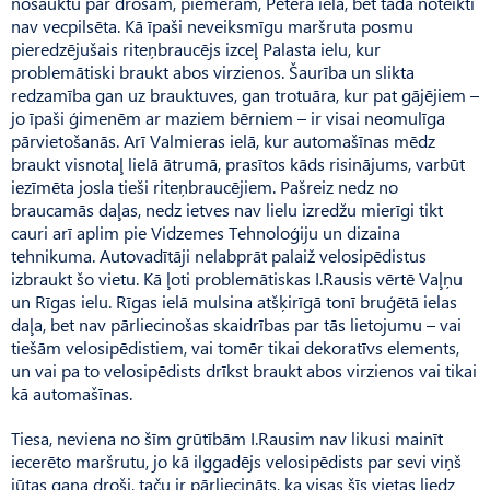
nosauktu par drošām, piemēram, Pētera iela, bet tāda noteikti
nav vecpilsēta. Kā īpaši neveiksmīgu maršruta posmu
pieredzējušais riteņbraucējs izceļ Palasta ielu, kur
problemātiski braukt abos virzienos. Šaurība un slikta
redzamība gan uz brauktuves, gan trotuāra, kur pat gājējiem –
jo īpaši ģimenēm ar maziem bērniem – ir visai neomulīga
pārvietošanās. Arī Valmieras ielā, kur automašīnas mēdz
braukt visnotaļ lielā ātrumā, prasītos kāds risinājums, varbūt
iezīmēta josla tieši riteņbraucējiem. Pašreiz nedz no
braucamās daļas, nedz ietves nav lielu izredžu mierīgi tikt
cauri arī aplim pie Vidzemes Tehnoloģiju un dizaina
tehnikuma. Autovadītāji nelabprāt palaiž velosipēdistus
izbraukt šo vietu. Kā ļoti problemātiskas I.Rausis vērtē Vaļņu
un Rīgas ielu. Rīgas ielā mulsina atšķirīgā tonī bruģētā ielas
daļa, bet nav pārliecinošas skaidrības par tās lietojumu – vai
tiešām velosipēdistiem, vai tomēr tikai dekoratīvs elements,
un vai pa to velosipēdists drīkst braukt abos virzienos vai tikai
kā automašīnas.
Tiesa, neviena no šīm grūtībām I.Rausim nav likusi mainīt
iecerēto maršrutu, jo kā ilggadējs velosipēdists par sevi viņš
jūtas gana droši, taču ir pārliecināts, ka visas šīs vietas liedz