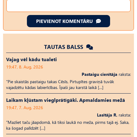
PIEVIENOT KOMENTĀRU
TAUTAS BALSS
Vajag vēl kādu tualeti
19:47, 8. Aug, 2026
Pastaigu cienītāja
raksta:
“Pie skaistās pastaigu takas Cēsīs, Pirtupītes graviņā tuvāk
vajadzētu kādas labierīcības. Īpaši jau karstā laikā […]
Laikam kļūstam vieglprātīgāki. Apmaldamies mežā
19:47, 7. Aug, 2026
Lasītāja R.
raksta:
“Mazliet taču jāapdomā, kā tiksi laukā no meža, pirms tajā ej. Saka,
ka šogad palīdzēt […]