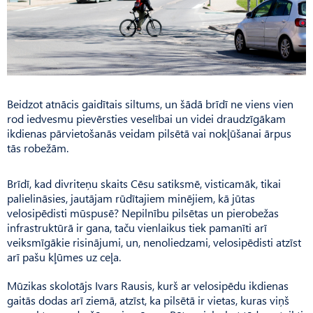
Beidzot atnācis gaidītais siltums, un šādā brīdī ne viens vien
rod iedvesmu pievērsties veselībai un videi draudzīgākam
ikdienas pārvietošanās veidam pilsētā vai nokļūšanai ārpus
tās robežām.
Brīdī, kad divriteņu skaits Cēsu satiksmē, visticamāk, tikai
palielināsies, jautājam rūdītajiem minējiem, kā jūtas
velosipēdisti mūspusē? Nepilnību pilsētas un pierobežas
infrastruktūrā ir gana, taču vienlaikus tiek pamanīti arī
veiksmīgākie risinājumi, un, nenoliedzami, velosipēdisti atzīst
arī pašu kļūmes uz ceļa.
Mūzikas skolotājs Ivars Rausis, kurš ar velosipēdu ikdienas
gaitās dodas arī ziemā, atzīst, ka pilsētā ir vietas, kuras viņš