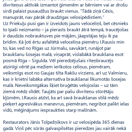
divriteņus aktīvāk izmantot ģimenēm ar bērniem vai ar drošu
sirdi palaist pusaudžus braukt vienus. “Tādā ziņā Cēsis,
manuprāt, nav pārāk draudzīgas velosipēdistiem.”
Uz Priekuļu pusi gan ir izveidots jauns veloceliņš, bet cēsnieks
to īpaši neizmanto – ja pierasts braukt ātrā tempā, traucējošas
ir daudzās nobrauktuves pie mājām, jāapstājas teju ik pa
brīdim. Kā ļoti ērtu asfaltētā veloceliņa piemēru I.Rausis min
to, kas ved no Rīgas uz Jūrmalu, savukārt, runājot par
braukšanu šosejas malā, viņaprāt, vislabākā braukšana esot
posmā Rīga – Sigulda. Vēl pieredzējušais riteņbraucējs
atzinīgi vērtē pa mežiem ierīkotos celiņus, piemēram,
veiksmīgs esot no Gaujas tilta Rakšu virziens, arī uz Valmieru,
kas ir krietni labāka alternatīva braukšanai līkumotās šosejas
malā. Neveiksmīgākas šķiet bruģētās velojoslas – uz tām
ziemā mēdz slīdēt. Taujāts par pašu divriteņu stūrētāju
kļūmēm, I.Rausis atzīst, ka arī savā braukšanas stilā mēdz
pieķert agresīvākus manevrus, piemēram, negribot palikt ielas
vidū, mēģinājums iespraukties starp mašīnām.
Restaurators Jānis Tol­pež­ņi­kovs ir uz velosipēda 365 dienas
gadā. Viņš pēc sūrās galvaspilsētas pieredzes jau vairāk nekā