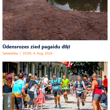
Ūdensrozes zied pagaidu dīķī
Sabiedrība
03:00, 4. Aug, 2026