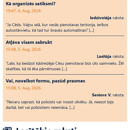
Kā organizēs satiksmi?
19:47, 6. Aug, 2026
Iedzīvotāja
raksta:
“Ja Cēsīs, Vaļņu ielā, kur vecās pienotavas teritorija, ierīkos
autostāvvietu, kā tad tur brauks automašīnas? […]
Atļāva visam sabrukt
15:08, 5. Aug, 2026
Lasītāja
raksta:
“Labi, ka beidzot kādreizējai Cēsu pienotavai būs cits saimnieks. Žēl
skatīties, kā tā ēka pārvērtusies […]
Vai, novelkot formu, pazūd prasmes
15:08, 5. Aug, 2026
Seniore V.
raksta:
“Nevaru saprast, kā policists var nosist cilvēku. Jā, neesot bijis
darbā, bet vai policistiem neiemāca, […]