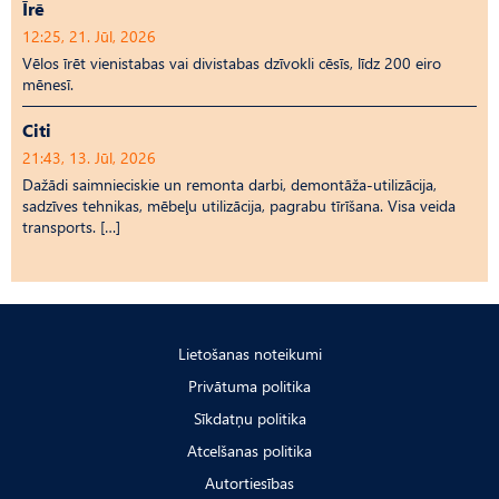
Īrē
12:25, 21. Jūl, 2026
Vēlos īrēt vienistabas vai divistabas dzīvokli cēsīs, līdz 200 eiro
mēnesī.
Citi
21:43, 13. Jūl, 2026
Dažādi saimnieciskie un remonta darbi, demontāža-utilizācija,
sadzīves tehnikas, mēbeļu utilizācija, pagrabu tīrīšana. Visa veida
transports. […]
Lietošanas noteikumi
Privātuma politika
Sīkdatņu politika
Atcelšanas politika
Autortiesības