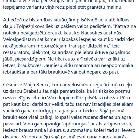
Limbažu virzienā pēc Gaujas tilta gan ir bēdīgāk, tur kā lētāko
iespējamo variantu viņš redz pieblietēt grantētu maliņu.
Attiecībā uz bīstamības situācijām pilsētvidē lielu atbildības
daļu J.Tolpežņikovs liek uz pašiem velosipēdistiem. “Katrā ziņā
noteikti nevajadzētu braukt, kaut ko klausoties austiņās.
Velosipēdistam satiksmē ir labākas iespējas kaut ko sadzirdēt
nekā jebkuram motorizētajam transportlīdzeklim,” teic
restaurators, piekrītot, ka arīdzan pie iebrauktuvē pagalmos
jābūt piesardzīgiem. Ne tikai auto, arī cilvēki var iznākt uz
ietves, brauktuves. Jauniešu vidū manāma arī neapdomīgāka
iebraukšana par tālu brauktuvē vai pat nepareizo pusi.
Cēsniece Maija Rence, kura ar velosipēdu regulāri mēro ceļu
uz darbu Drabešu Jaunajā pamatskolā, kā kritiskāko posmu
uzsver Rīgas ielu no Vācu kapiem līdz pilsētas robežai. Pērn
pat kaut kādi darbi tur veikti, taču tas nav izrādījies pietiekami
vai lietū gana noturīgi, jo tagad jau ir bedres. Šajā posmā
braukt esot visai bailīgi, jo īpaši vēlās rudens dienās un agrā
pavasarī. Viņa gan apzinīgi “apbruņojas” ar atstarojošo vesti,
ieslēdz braucamrīka lukturus, automašīnu šoferi tad arī ievēro
distanci. Velobraucēju šajā posmā esot gana daudz, vairāk