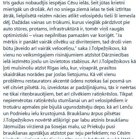
trīs gadus nobaudījis iespējas Cēsu ielās, šeit jūtas krietni
mierīgāk un drošāk. Arī no sniega ziemā ielas te tiek iztīrītas
ātrāk, lielpilsētā reizēm nācies atlikt velosipēdu tieši šī iemesla
dēļ. Dažādas vainas un trūkumi, kurus vieglāk pārdzīvot pie
auto stūres, protams, infrastruktūrā ir, tomēr viņš raugās
optimistiski – visas nepilnības pamazām var koriģēt. “Ja
mērķis ir panākt vairāk cilvēku uz divriteņiem, tad droši vien
būtu jāveido arī vairāk veloceliņu,” saka J.Tolpežņikovs, kā
vienu no veiksmīgajiem risinājumiem atzīstot Dārzniecības
ielā iezīmēto joslu un izvietotos stabiņus. Arī J.Tolpežņikovs kā
ļoti mulsinošu atzīst Rīgas ielu, kur, viņaprāt, prasītos
skaidrākas norādes par joslas lietojumu. Kā vēl vienu
problēmu restaurators akcentē ūdens notekas šai posmā un
vēl citviet pilsētā. Jo, izveidotas ar padziļinājumu, tās ir neērtas
ne tikai riteņbraucējiem, bet arī cilvēkiem ratiņkrēslos. Tikpat
nepiemērotas ratiņkrēslu stumšanai un arī velosipēdiem ir
trotuāru apmales pie bijušā ugunsdzēsēju depo, kā arī Lenču
un Podnieku ielu krustojumā. Braukšanu ārpus pilsētas
J.Tolpežņikovs novērtē atšķirīgi: par labu atzinis braukšanu
Jāņmuižas virzienā pa šosejas malu, uz Priekuļu pusi
braukšanas apstākļus atzīstot par teju perfektiem; no Cēsīm