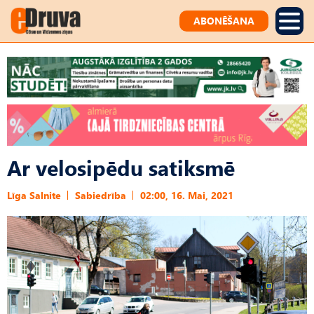
ABONĒŠANA
Ar velosipēdu satiksmē
Līga Salnite
Sabiedrība
02:00, 16. Mai, 2021