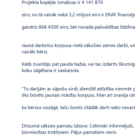
Projekta kopējās izmaksas ir 4 141 870
eiro, no tā vairāk nekā 3,2 miljoni eiro ir ERAF finans
gandrīz 868 4500 eiro, bet novada pašvaldības līdzfin
Jaunā darbnīcu korpusa vietā sākušies zemes darbi, un a
vairāki bērzi.
Kāds zvanītājs pat pauda bažas, vai tas izdarīts likumī
koku zāģēšana ir saskaņota.
“To darījām ar sāpošu sirdi, diemžēl attīstība vienmēr p
tiks būvēts jaunais mācību korpuss. Man arī zvanīja cēsn
ka bērzus nozāģē, taču šoreiz citādāk darīt neko nevarē
Drīzumā sāksies pamatu izbūve. Celtnieki informējuši,
būvniecības trokšņiem. Pāļus pamatiem nevis