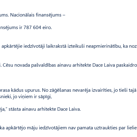
ējums. Nacionālais finansējums –
ansējums ir 787 604 eiro.
pkārtējie iedzīvotāji laikrakstā izteikuši neapmierinātību, ka noz
gi. Cēsu novada pašvaldības ainavu arhitekte Dace Laiva paskaidro
rasa kādus upurus. No zāģēšanas nevarēja izvairīties, jo tieši tajā
ieki, jo viņiem ir sāpīgi,
ja,” stāsta ainavu arhitekte Dace Laiva.
 ka apkārtējo māju iedzīvotājiem nav pamata uztraukties par lieli