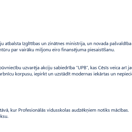
ju atbalsta Izglītības un zinātnes ministrija, un novada pašvaldība
entūru par vairāku miljonu eiro finansējuma piesaistīšanu.
ūvniecību uzvarēja akciju sabiedrība “UPB”, kas Cēsīs veica arī j
darbnīcu korpusu, iepirkt un uzstādīt modernas iekārtas un nepie
 stāvā, kur Profesionālās vidusskolas audzēkņiem notiks mācības.
ksu.