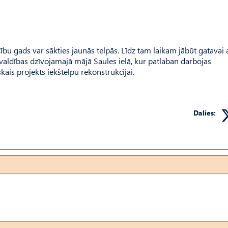
ību gads var sākties jaunās telpās. Līdz tam laikam jābūt gatavai 
ašvaldības dzīvojamajā mājā Saules ielā, kur patlaban darbojas
kais projekts iekštelpu rekonstrukcijai.
Dalies: