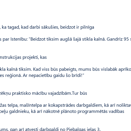
 ka tagad, kad darbi sākušies, beidzot ir pilnīga
 par īstenību: “Beidzot tiksim augšā šajā stikla kalnā. Gandrīz 95 
strukcijas projekti, kas
tikla kalnā tiksim. Kad viss būs pabeigts, mums būs vislabāk aprīk
s reģionā. Ar nepacietību gaidu šo brīdi!”
zēkņu praktisko mācību vajadzībām.Tur būs
s telpa, mašīntelpa ar kokapstrādes darbgaldiem, kā arī nolikta
beļu galdnieku, kā arī nākotnē plānoto programmētās vadības
ms, gan arī atvesti darbgaldi no Piebalgas ielas 3.