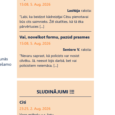
15:08, 5. Aug, 2026
Lasītāja
raksta:
“Labi, ka beidzot kādreizējai Cēsu pienotavai
būs cits saimnieks. Žēl skatīties, kā tā ēka
pārvērtusies […]
Vai, novelkot formu, pazūd prasmes
15:08, 5. Aug, 2026
Seniore V.
raksta:
“Nevaru saprast, kā policists var nosist
aunās
cilvēku. Jā, neesot bijis darbā, bet vai
ciešamo
policistiem neiemāca, […]
SLUDINĀJUMI
Citi
23:25, 2. Aug, 2026
Veco mēbeļu u.c. lietu