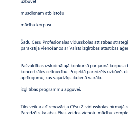
uzbūvēt
mūsdienām atbilstošu
mācību korpusu.
Šādu Cēsu Profesionālās vidusskolas attīstības stratēģi
parakstīja vienošanos ar Valsts izglītības attīstības aģ
Pašvaldības izsludinātajā konkursā par jaunā korpusa b
koncertzāles celtniecību. Projektā paredzēts uzbūvēt 
aprīkojumu, kas vajadzīgs ikdienā vairāku
izglītības programmu apguvei.
Tiks veikta arī renovācija Cēsu 2. vidusskolas pirmajā
Paredzēts, ka abas ēkas veidos vienotu mācību komple