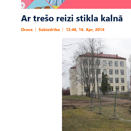
Ar trešo reizi stikla kalnā
Druva
Sabiedrība
12:46, 16. Apr, 2014