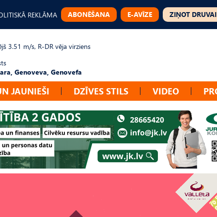
ABONĒŠANA
E-AVĪZE
ZIŅOT DRUVAI
OLITISKĀ REKLĀMA
jš 3.51 m/s, R-DR vēja virziens
sts
ara, Genoveva, Genovefa
UN JAUNIEŠI
DZĪVES STILS
VIDEO
PR