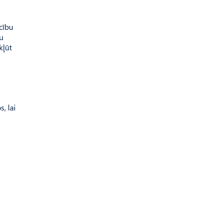
cību
nu
kļūt
, lai