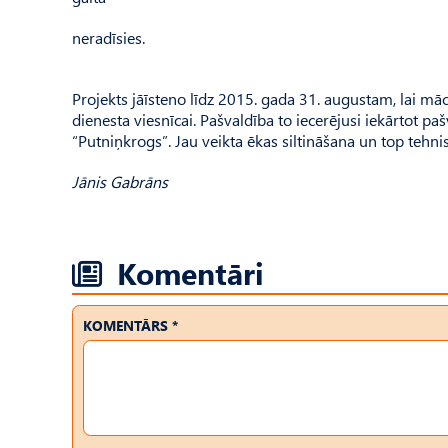
neradīsies.
Projekts jāīsteno līdz 2015. gada 31. augustam, lai māc
dienesta viesnīcai. Pašvaldība to iecerējusi iekārtot p
“Putniņkrogs”. Jau veikta ēkas siltināšana un top tehnis
Jānis Gabrāns
Komentāri
KOMENTĀRS *