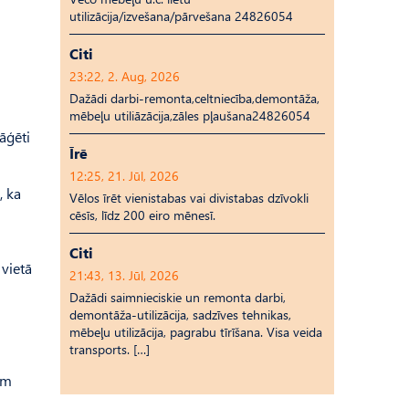
utilizācija/izvešana/pārvešana 24826054
Citi
23:22, 2. Aug, 2026
Dažādi darbi-remonta,celtniecība,demontāža,
mēbeļu utiliāzācija,zāles pļaušana24826054
āģēti
Īrē
12:25, 21. Jūl, 2026
, ka
Vēlos īrēt vienistabas vai divistabas dzīvokli
cēsīs, līdz 200 eiro mēnesī.
Citi
 vietā
21:43, 13. Jūl, 2026
Dažādi saimnieciskie un remonta darbi,
demontāža-utilizācija, sadzīves tehnikas,
mēbeļu utilizācija, pagrabu tīrīšana. Visa veida
transports. […]
em