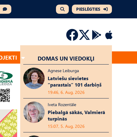
PIESLĒGTIES
OJEKTI
DOMAS UN VIEDOKĻI
Agnese Leiburga
Latviešu sievietes
“parastais” 101 darbiņš
19:46, 6. Aug, 2026
Iveta Rozentāle
Piebalgā sākās, Valmierā
turpinās
15:07, 5. Aug, 2026