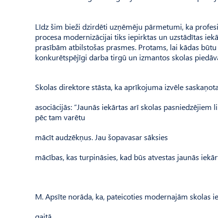
Līdz šim bieži dzirdēti uzņēmēju pārmetumi, ka profesi
procesa modernizācijai tiks iepirktas un uzstādītas i
prasībām atbilstošas prasmes. Protams, lai kādas būtu i
konkurētspējīgi darba tirgū un izmantos skolas piedāvā
Skolas direktore stāsta, ka aprīkojuma izvēle saskaņot
asociācijās: “Jaunās iekārtas arī skolas pasniedzējiem l
pēc tam varētu
mācīt audzēkņus. Jau šopavasar sāksies
mācības, kas turpināsies, kad būs atvestas jaunās iekā
M. Apsīte norāda, ka, pateicoties modernajām skolas ie
gaitā