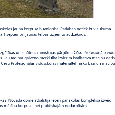
usskolas jaunā korpusa būvniecība. Patlaban notiek būvlaukuma
a 1.septembrī jaunās telpas uzņemtu audzēkņus.
glītības un zinātnes ministrijas pārņēma Cēsu Profesionālo vidu
 Jau tad par galveno mērķi tika izvirzīta kvalitatīva mācību darb
 Cēsu Profesionālās vidusskolas materiāltehnisko bāzi un mācību
 ēkās. Novada dome atbalstīja ieceri par skolas kompleksa izveidi
olas mācību korpusu, bet praktiskajām nodarbībām