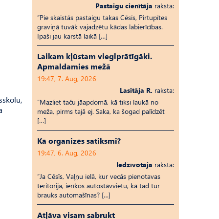
Pastaigu cienītāja
raksta:
“Pie skaistās pastaigu takas Cēsīs, Pirtupītes
graviņā tuvāk vajadzētu kādas labierīcības.
Īpaši jau karstā laikā […]
Laikam kļūstam vieglprātīgāki.
Apmaldamies mežā
19:47, 7. Aug, 2026
Lasītāja R.
raksta:
sskolu,
“Mazliet taču jāapdomā, kā tiksi laukā no
a
meža, pirms tajā ej. Saka, ka šogad palīdzēt
[…]
Kā organizēs satiksmi?
19:47, 6. Aug, 2026
Iedzīvotāja
raksta:
“Ja Cēsīs, Vaļņu ielā, kur vecās pienotavas
teritorija, ierīkos autostāvvietu, kā tad tur
brauks automašīnas? […]
Atļāva visam sabrukt