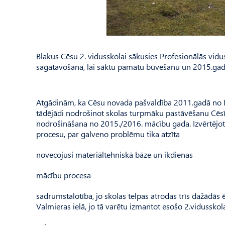
Blakus Cēsu 2. vidusskolai sākusies Profesionālās vid
sagatavošana, lai sāktu pamatu būvēšanu un 2015.gad
Atgādinām, ka Cēsu novada pašvaldība 2011.gadā no Iz
tādējādi nodrošinot skolas turpmāku pastāvēšanu Cēsīs.
nodrošināšana no 2015./2016. mācību gada. Izvērtējot
procesu, par galveno problēmu tika atzīta
novecojusi materiāltehniskā bāze un ikdienas
mācību procesa
sadrumstalotība, jo skolas telpas atrodas trīs dažādās
Valmieras ielā, jo tā varētu izmantot esošo 2.vidussk