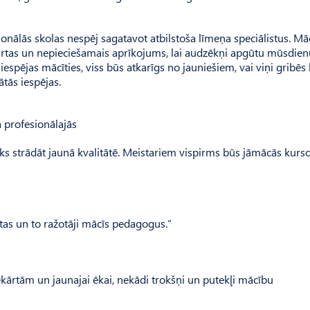
onālās skolas nespēj sagatavot atbilstoša līmeņa speciālistus. Mā
ekārtas un nepieciešamais aprīkojums, lai audzēkņi apgūtu mūsdie
espējas mācīties, viss būs atkarīgs no jauniešiem, vai viņi gribēs 
tās iespējas.
a profesionālajās
iks strādāt jaunā kvalitātē. Meistariem vispirms būs jāmācās kursos
rtas un to ražotāji mācīs pedagogus.”
kārtām un jaunajai ēkai, nekādi trokšņi un putekļi mācību