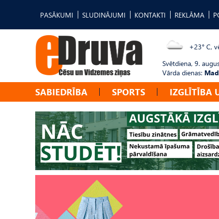
PASĀKUMI
SLUDINĀJUMI
KONTAKTI
REKLĀMA
P
+23° C, vē
Svētdiena, 9. augu
Vārda dienas:
Mad
SABIEDRĪBA
SPORTS
IZGLĪTĪBA 