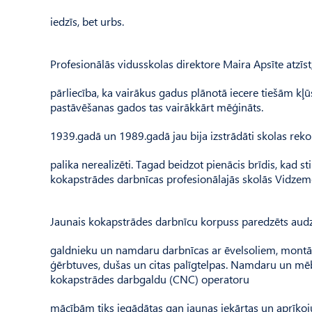
iedzīs, bet urbs.
Profesionālās vidusskolas direktore Maira Apsīte atzīst,
pārliecība, ka vairākus gadus plānotā iecere tiešām kļūs
pastāvēšanas gados tas vairākkārt mēģināts.
1939.gadā un 1989.gadā jau bija izstrādāti skolas rekon
palika nerealizēti. Tagad beidzot pienācis brīdis, kad s
kokapstrādes darbnīcas profesionālajās skolās Vidzeme
Jaunais kokapstrādes darbnīcu korpuss paredzēts aud
galdnieku un namdaru darbnīcas ar ēvelsoliem, montāža
ģērbtuves, dušas un citas palīgtelpas. Namdaru un mē
kokapstrādes darbgaldu (CNC) operatoru
mācībām tiks iegādātas gan jaunas iekārtas un aprīkoju