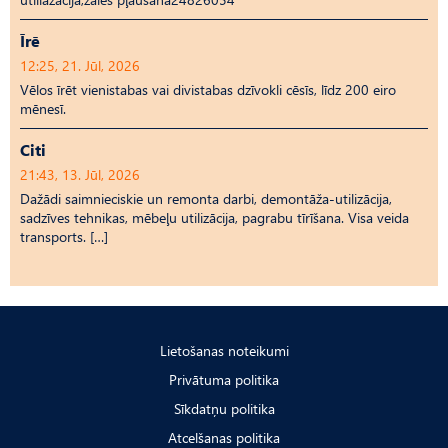
Īrē
12:25, 21. Jūl, 2026
Vēlos īrēt vienistabas vai divistabas dzīvokli cēsīs, līdz 200 eiro
mēnesī.
Citi
21:43, 13. Jūl, 2026
Dažādi saimnieciskie un remonta darbi, demontāža-utilizācija,
sadzīves tehnikas, mēbeļu utilizācija, pagrabu tīrīšana. Visa veida
transports. […]
Lietošanas noteikumi
Privātuma politika
Sīkdatņu politika
Atcelšanas politika