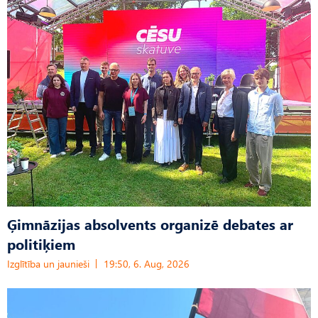
Ģimnāzijas absolvents organizē debates ar
politiķiem
Izglītība un jaunieši
19:50, 6. Aug, 2026