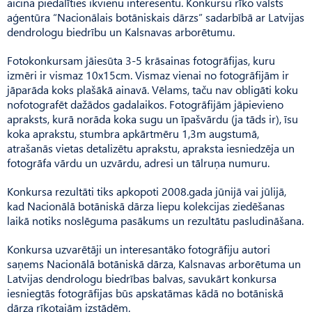
aicina piedalīties ikvienu interesentu. Konkursu rīko valsts
aģentūra “Nacionālais botāniskais dārzs” sadarbībā ar Latvijas
dendrologu biedrību un Kalsnavas arborētumu.
Fotokonkursam jāiesūta 3-5 krāsainas fotogrāfijas, kuru
izmēri ir vismaz 10x15cm. Vismaz vienai no fotogrāfijām ir
jāparāda koks plašākā ainavā. Vēlams, taču nav obligāti koku
nofotografēt dažādos gadalaikos. Fotogrāfijām jāpievieno
apraksts, kurā norāda koka sugu un īpašvārdu (ja tāds ir), īsu
koka aprakstu, stumbra apkārtmēru 1,3m augstumā,
atrašanās vietas detalizētu aprakstu, apraksta iesniedzēja un
fotogrāfa vārdu un uzvārdu, adresi un tālruņa numuru.
Konkursa rezultāti tiks apkopoti 2008.gada jūnijā vai jūlijā,
kad Nacionālā botāniskā dārza liepu kolekcijas ziedēšanas
laikā notiks noslēguma pasākums un rezultātu pasludināšana.
Konkursa uzvarētāji un interesantāko fotogrāfiju autori
saņems Nacionālā botāniskā dārza, Kalsnavas arborētuma un
Latvijas dendrologu biedrības balvas, savukārt konkursa
iesniegtās fotogrāfijas būs apskatāmas kādā no botāniskā
dārza rīkotajām izstādēm.