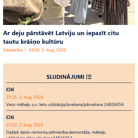
Ar deju pārstāvēt Latviju un iepazīt citu
tautu krāšņo kultūru
Sabiedrība
03:00, 5. Aug, 2026
SLUDINĀJUMI
Citi
23:25, 2. Aug, 2026
Veco mēbeļu u.c. lietu utilizācija/izvešana/pārvešana 24826054
Citi
23:22, 2. Aug, 2026
Dažādi darbi-remonta,celtniecība,demontāža, mēbeļu
utiliāzācija,zāles pļaušana24826054