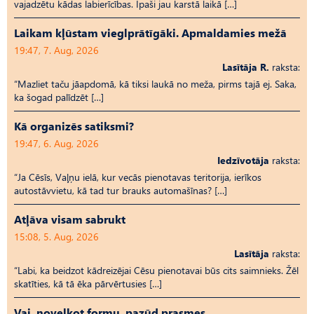
vajadzētu kādas labierīcības. Īpaši jau karstā laikā […]
Laikam kļūstam vieglprātīgāki. Apmaldamies mežā
19:47, 7. Aug, 2026
Lasītāja R.
raksta:
“Mazliet taču jāapdomā, kā tiksi laukā no meža, pirms tajā ej. Saka,
ka šogad palīdzēt […]
Kā organizēs satiksmi?
19:47, 6. Aug, 2026
Iedzīvotāja
raksta:
“Ja Cēsīs, Vaļņu ielā, kur vecās pienotavas teritorija, ierīkos
autostāvvietu, kā tad tur brauks automašīnas? […]
Atļāva visam sabrukt
15:08, 5. Aug, 2026
Lasītāja
raksta:
“Labi, ka beidzot kādreizējai Cēsu pienotavai būs cits saimnieks. Žēl
skatīties, kā tā ēka pārvērtusies […]
Vai, novelkot formu, pazūd prasmes