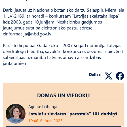
Darbi jāsūta uz Nacionālo botānisko dārzu Salaspilī, Miera ielā
1, LV-2169, ar norādi – konkursam “Latvijas skaistākā liepa”
līdz 2008. gada 10.jūnijam. Neskaidrību gadījumos
jautājumus sūtīt pa elektronisko pastu, adrese:
xinformacija@nbd.gov.lv
.
Parasto liepu par Gada koku – 2007 šogad nominēja Latvijas
dendrologu biedrība, savukārt konkursa uzdevums ir pievērst
sabiedrības uzmanību Latvijas ainavu aizsardzības
jautājumiem.
Dalies:
DOMAS UN VIEDOKĻI
Agnese Leiburga
Latviešu sievietes “parastais” 101 darbiņš
19:46, 6. Aug, 2026