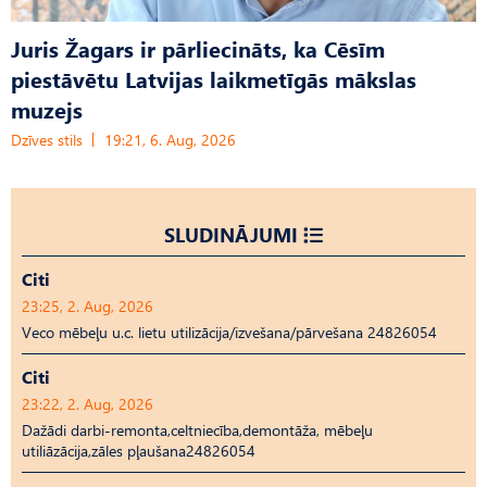
Juris Žagars ir pārliecināts, ka Cēsīm
piestāvētu Latvijas laikmetīgās mākslas
muzejs
Dzīves stils
19:21, 6. Aug, 2026
SLUDINĀJUMI
Citi
23:25, 2. Aug, 2026
Veco mēbeļu u.c. lietu utilizācija/izvešana/pārvešana 24826054
Citi
23:22, 2. Aug, 2026
Dažādi darbi-remonta,celtniecība,demontāža, mēbeļu
utiliāzācija,zāles pļaušana24826054