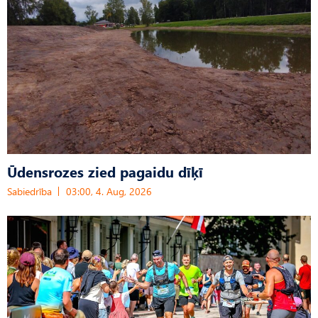
Ūdensrozes zied pagaidu dīķī
Sabiedrība
03:00, 4. Aug, 2026