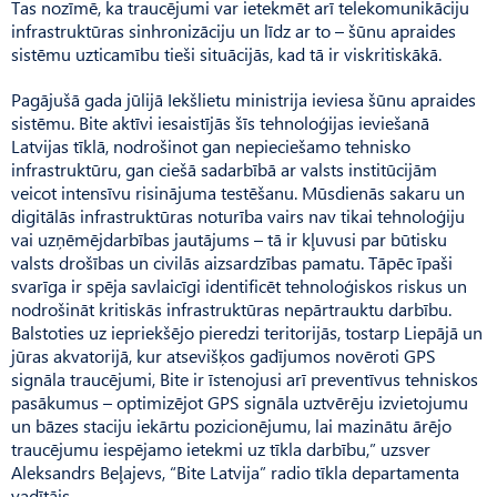
Tas nozīmē, ka traucējumi var ietekmēt arī telekomunikāciju
infrastruktūras sinhronizāciju un līdz ar to – šūnu apraides
sistēmu uzticamību tieši situācijās, kad tā ir viskritiskākā.
Pagājušā gada jūlijā Iekšlietu ministrija ieviesa šūnu apraides
sistēmu. Bite aktīvi iesaistījās šīs tehnoloģijas ieviešanā
Latvijas tīklā, nodrošinot gan nepieciešamo tehnisko
infrastruktūru, gan ciešā sadarbībā ar valsts institūcijām
veicot intensīvu risinājuma testēšanu. Mūsdienās sakaru un
digitālās infrastruktūras noturība vairs nav tikai tehnoloģiju
vai uzņēmējdarbības jautājums – tā ir kļuvusi par būtisku
valsts drošības un civilās aizsardzības pamatu. Tāpēc īpaši
svarīga ir spēja savlaicīgi identificēt tehnoloģiskos riskus un
nodrošināt kritiskās infrastruktūras nepārtrauktu darbību.
Balstoties uz iepriekšējo pieredzi teritorijās, tostarp Liepājā un
jūras akvatorijā, kur atsevišķos gadījumos novēroti GPS
signāla traucējumi, Bite ir īstenojusi arī preventīvus tehniskos
pasākumus – optimizējot GPS signāla uztvērēju izvietojumu
un bāzes staciju iekārtu pozicionējumu, lai mazinātu ārējo
traucējumu iespējamo ietekmi uz tīkla darbību,” uzsver
Aleksandrs Beļajevs, “Bite Latvija” radio tīkla departamenta
vadītājs.