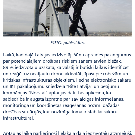
FOTO: publicitātes.
Laikā, kad daļā Latvijas iedzīvotāji šūnu apraides paziņojumus
par potenciālajiem drošības riskiem saņem arvien biežāk,
89 % iedzīvotāju uzskata, ka valstij ir būtiski laikus identificēt
un reaģēt uz neatļautu dronu aktivitāti, īpaši pie robežām un
kritiskās infrastruktūras objektiem, liecina elektronisko sakaru
un IKT pakalpojumu sniedzēja “Bite Latvija” un pētījumu
kompānijas “Norstat” aptaujas dati. Tas apliecina, ka
sabiedrībā ir augsta izpratne par savlaicīgas informēšanas,
monitoringa un koordinētas reaģēšanas nozīmi dažādās
drošības situācijās, kur nozīmīga loma ir stabilai sakaru
infrastruktūrai.
Aptaujas laikā pārliecinoši lielākajā daļā iedzīvotāju atzīmējuši,