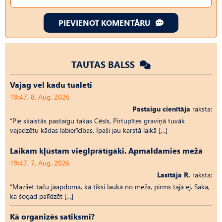
PIEVIENOT KOMENTĀRU
TAUTAS BALSS
Vajag vēl kādu tualeti
19:47, 8. Aug, 2026
Pastaigu cienītāja
raksta:
“Pie skaistās pastaigu takas Cēsīs, Pirtupītes graviņā tuvāk
vajadzētu kādas labierīcības. Īpaši jau karstā laikā […]
Laikam kļūstam vieglprātīgāki. Apmaldamies mežā
19:47, 7. Aug, 2026
Lasītāja R.
raksta:
“Mazliet taču jāapdomā, kā tiksi laukā no meža, pirms tajā ej. Saka,
ka šogad palīdzēt […]
Kā organizēs satiksmi?