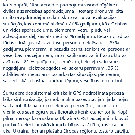
ka, viņuprāt, šūnu apraides paziņojumi visnoderīgākie ir
civilās aizsardzības apdraudējumā – tostarp dronu vai cita
militāra apdraudējuma, ķīmisku avāriju vai evakuācijas
situācijās, kas kopumā atzīmēti 77 % gadījumu, kā arī dabas
un vides apdraudējumā, piemēram, vētru, plūdu vai
apledojuma dēļ, kas atzīmēti 62 % gadījumu. Retāk norādītas
tādas situācijas kā pazudušu personu meklēšana – 29 %
gadījumu, piemēram, ja pazudis bērns, seniors vai persona ar
veselības traucējumiem, kā arī satiksmes vai infrastruktūras
avārijas – 21 % gadījumu, piemēram, lieli ceļu satiksmes
negadījumi, elektroapgādes vai sakaru pārrāvumi. 35 %
atbildēs atzīmētas arī citas ārkārtas situācijas, piemēram,
sabiedriskās drošības apdraudējumi, veselības riski u. tml.
Šūnu apraides sistēmai kritiska ir GPS nodrošinātā precīzā
laika sinhronizācija, jo mobilā tīkla bāzes stacijām jādarbojas
saskaņoti līdz pat mikrosekunžu precizitātei, lai ziņojumi
vienlaikus sasniegtu visus lietotājus konkrētā teritorijā. Kopš
pilna mēroga kara sākuma Ukrainā GPS traucējumi ir kļuvuši
par biežu elektroniskās karadarbības parādību, kas skar ne
tikai Ukrainu, bet arī plašāku Eiropas reģionu, tostarp Latviju.