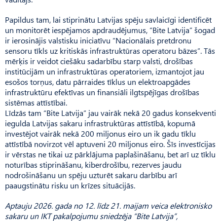
Papildus tam, lai stiprinātu Latvijas spēju savlaicīgi identificēt
un monitorēt iespējamos apdraudējumus, “Bite Latvija” šogad
ir ierosinājis valstisku iniciatīvu “Nacionālais pretdronu
sensoru tīkls uz kritiskās infrastruktūras operatoru bāzes”. Tās
mērķis ir veidot ciešāku sadarbību starp valsti, drošības
institūcijām un infrastruktūras operatoriem, izmantojot jau
esošos torņus, datu pārraides tīklus un elektroapgādes
infrastruktūru efektīvas un finansiāli ilgtspējīgas drošības
sistēmas attīstībai.
Līdzās tam “Bite Latvija” jau vairāk nekā 20 gadus konsekventi
iegulda Latvijas sakaru infrastruktūras attīstībā, kopumā
investējot vairāk nekā 200 miljonus eiro un ik gadu tīklu
attīstībā novirzot vēl aptuveni 20 miljonus eiro. Šīs investīcijas
ir vērstas ne tikai uz pārklājuma paplašināšanu, bet arī uz tīklu
noturības stiprināšanu, kiberdrošību, rezerves jaudu
nodrošināšanu un spēju uzturēt sakaru darbību arī
paaugstinātu risku un krīzes situācijās.
Aptauju 2026. gada no 12. līdz 21. maijam veica elektronisko
sakaru un IKT pakalpojumu sniedzēja “Bite Latvija”,