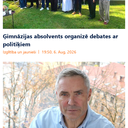
Ģimnāzijas absolvents organizē debates ar
politiķiem
Izglītība un jaunieši
19:50, 6. Aug, 2026