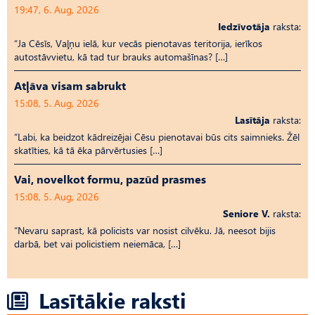
19:47, 6. Aug, 2026
Iedzīvotāja
raksta:
“Ja Cēsīs, Vaļņu ielā, kur vecās pienotavas teritorija, ierīkos
autostāvvietu, kā tad tur brauks automašīnas? […]
Atļāva visam sabrukt
15:08, 5. Aug, 2026
Lasītāja
raksta:
“Labi, ka beidzot kādreizējai Cēsu pienotavai būs cits saimnieks. Žēl
skatīties, kā tā ēka pārvērtusies […]
Vai, novelkot formu, pazūd prasmes
15:08, 5. Aug, 2026
Seniore V.
raksta:
“Nevaru saprast, kā policists var nosist cilvēku. Jā, neesot bijis
darbā, bet vai policistiem neiemāca, […]
Lasītākie raksti