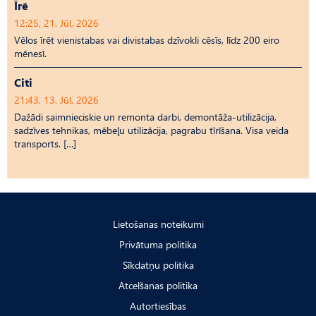
Īrē
12:25, 21. Jūl, 2026
Vēlos īrēt vienistabas vai divistabas dzīvokli cēsīs, līdz 200 eiro
mēnesī.
Citi
21:43, 13. Jūl, 2026
Dažādi saimnieciskie un remonta darbi, demontāža-utilizācija,
sadzīves tehnikas, mēbeļu utilizācija, pagrabu tīrīšana. Visa veida
transports. […]
Lietošanas noteikumi
Privātuma politika
Sīkdatņu politika
Atcelšanas politika
Autortiesības