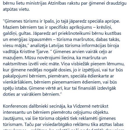
bērnu lietu ministrijas Atzinības rakstu par ģimenei draudzīgu
atpūtas vietu.
“Ģimenes tūrisms ir īpašs, jo tajā jāparedz speciāla aprūpe.
Maziem bērniem tas ir specifisks aprīkojums – krēsliņi,
galdiņi, gultas. Jāparedz arī priekšnoteikumi bērnu kustības
un enerģijas izpausmēm – tūrisma maršrutos, dabas takās,
viesu mājās,” analizēja Latvijas tūrisma informācijas biroja
vadītāja Kristīne Tjarve. ” Ģimenes arvien vairāk ceļo ar
mazuļiem. Mūsu novērojumi liecina, ka maršruta un
naktsmītnes izvēli veic māte. Viņa visbiežāk pieņem lēmumu,
kur ģimene nedēļas nogalē dosies, jo ir izpētījusi, vai tur būs
pakalpojumi bērniem, piemēram, speciāla ēdienkarte ar
vienkāršākiem, bērniem pieņemamiem ēdieniem, vai būs
spēļu istaba. Ģimene vērtē arī, kur tai finansiāli izdevīgāk
doties ar vairākiem bērniem.”
Konferences dalībnieki secināja, ka Vidzemē netrūkst
interesantu un bērniem piemērotu ceļojumu objektu.
Jautājums, vai šie tūrisma objekti tiek reklamēti ģimenes
tūrismam. Taču par visiedarbīgāko reklāmu tika atzītas labas