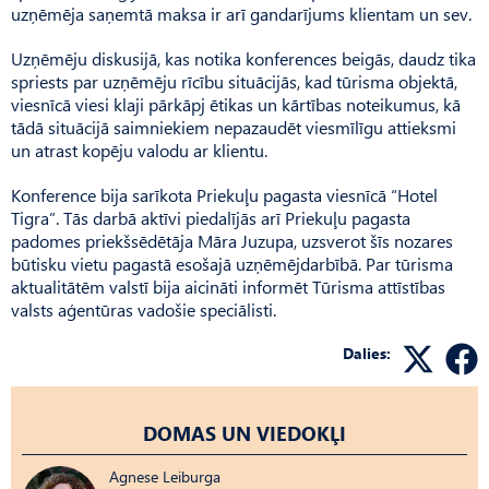
uzņēmēja saņemtā maksa ir arī gandarījums klientam un sev.
Uzņēmēju diskusijā, kas notika konferences beigās, daudz tika
spriests par uzņēmēju rīcību situācijās, kad tūrisma objektā,
viesnīcā viesi klaji pārkāpj ētikas un kārtības noteikumus, kā
tādā situācijā saimniekiem nepazaudēt viesmīlīgu attieksmi
un atrast kopēju valodu ar klientu.
Konference bija sarīkota Priekuļu pagasta viesnīcā “Hotel
Tigra”. Tās darbā aktīvi piedalījās arī Priekuļu pagasta
padomes priekšsēdētāja Māra Juzupa, uzsverot šīs nozares
būtisku vietu pagastā esošajā uzņēmējdarbībā. Par tūrisma
aktualitātēm valstī bija aicināti informēt Tūrisma attīstības
valsts aģentūras vadošie speciālisti.
Dalies:
DOMAS UN VIEDOKĻI
Agnese Leiburga