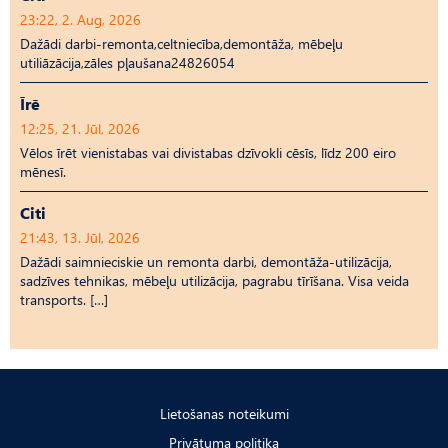
23:22, 2. Aug, 2026
Dažādi darbi-remonta,celtniecība,demontāža, mēbeļu
utiliāzācija,zāles pļaušana24826054
Īrē
12:25, 21. Jūl, 2026
Vēlos īrēt vienistabas vai divistabas dzīvokli cēsīs, līdz 200 eiro
mēnesī.
Citi
21:43, 13. Jūl, 2026
Dažādi saimnieciskie un remonta darbi, demontāža-utilizācija,
sadzīves tehnikas, mēbeļu utilizācija, pagrabu tīrīšana. Visa veida
transports. […]
Lietošanas noteikumi
Privātuma politika