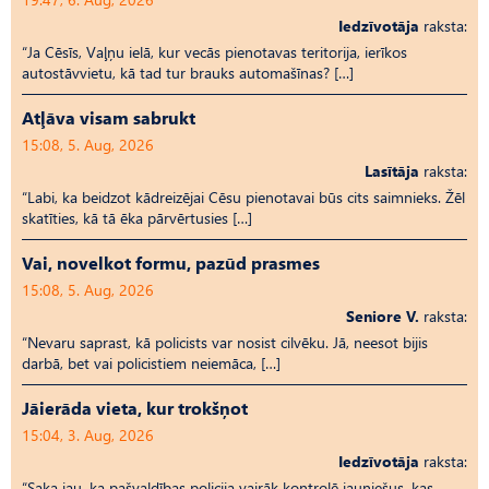
Iedzīvotāja
raksta:
“Ja Cēsīs, Vaļņu ielā, kur vecās pienotavas teritorija, ierīkos
autostāvvietu, kā tad tur brauks automašīnas? […]
Atļāva visam sabrukt
15:08, 5. Aug, 2026
Lasītāja
raksta:
“Labi, ka beidzot kādreizējai Cēsu pienotavai būs cits saimnieks. Žēl
skatīties, kā tā ēka pārvērtusies […]
Vai, novelkot formu, pazūd prasmes
15:08, 5. Aug, 2026
Seniore V.
raksta:
“Nevaru saprast, kā policists var nosist cilvēku. Jā, neesot bijis
darbā, bet vai policistiem neiemāca, […]
Jāierāda vieta, kur trokšņot
15:04, 3. Aug, 2026
Iedzīvotāja
raksta:
“Saka jau, ka pašvaldības policija vairāk kontrolē jauniešus, kas