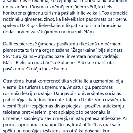
atsauksmes – reklāma, ko ceļotāji paši nodod tālāk draugiem
un paziņām. Tūrisma uzņēmējiem jāņem vērā, ka liels
konkurents ģimeņu tūrismā pašlaik ir lielveikali. Tos apmeklē
rīdzinieku ģimenes, zinot, ka lielveikalos padomāts par bērnu
spēlēm. Uz Rīgas lielveikaliem tikpat kā tūrisma braucienā
dodas arvien vairāk ģimeņu no mazpilsētām.
Dalīties pieredzē ģimenes pasākumu rīkošanā un bērniem
piemērota tūrisma organizēšanā “Žagarkalnā” bija aicināts
SIA “Cīruļkalns – atpūtas bāze” inventāra nomas vadītājs
Māris Bielis un mazbānīša Gulbene -Alūksne maršruta
pasākumu rīkotāja Inese Buliņa.
Otra tēma, kurai konferencē tika veltīta liela uzmanība, bija
viesmīlība tūrisma uzņēmumā. Ar saturīgu, pārdomas
rosinošu lekciju uzstājās Daugavpils universitātes sociālās
psiholoģijas katedras docente Tatjana Uzole. Viņa uzsvēra, ka
viesmīlībai ir iespējamas divas pieejas – pozitīvu attieksmju
tēlošana pret viesiem, pret apkalpojošo personālu, lai
uzņēmējs sasniegtu savu mērķi, un īsta, patiesa attieksme. Ar
pirmo saprotamas manipulācijas, kurā atlīdzības maksa ir
spēku un enerģijas izsīkums, un otrā kalpošana , kur