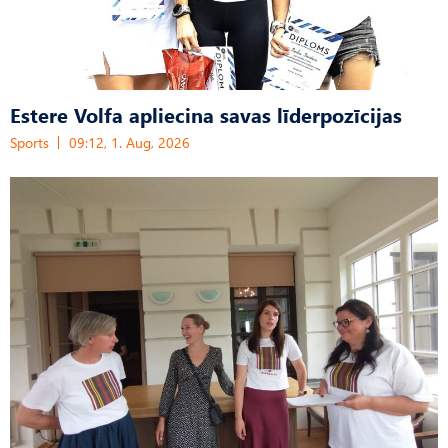
Estere Volfa apliecina savas līderpozīcijas
Sports
09:12, 1. Aug, 2026