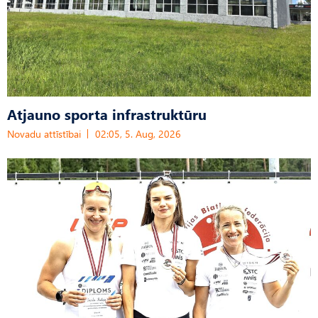
Atjauno sporta infrastruktūru
Novadu attīstībai
02:05, 5. Aug, 2026