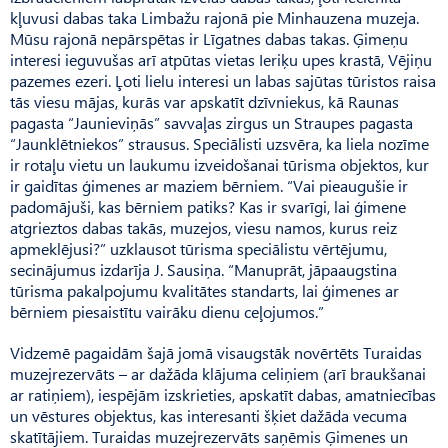
kļuvusi dabas taka Limbažu rajonā pie Minhauzena muzeja.
Mūsu rajonā nepārspētas ir Līgatnes dabas takas. Ģimeņu
interesi ieguvušas arī atpūtas vietas Ieriķu upes krastā, Vējiņu
pazemes ezeri. Ļoti lielu interesi un labas sajūtas tūristos raisa
tās viesu mājas, kurās var apskatīt dzīvniekus, kā Raunas
pagasta “Jaunieviņās” savvaļas zirgus un Straupes pagasta
“Jaunklētniekos” strausus. Speciālisti uzsvēra, ka liela nozīme
ir rotaļu vietu un laukumu izveidošanai tūrisma objektos, kur
ir gaidītas ģimenes ar maziem bērniem. “Vai pieaugušie ir
padomājuši, kas bērniem patiks? Kas ir svarīgi, lai ģimene
atgrieztos dabas takās, muzejos, viesu namos, kurus reiz
apmeklējusi?” uzklausot tūrisma speciālistu vērtējumu,
secinājumus izdarīja J. Sausiņa. “Manuprāt, jāpaaugstina
tūrisma pakalpojumu kvalitātes standarts, lai ģimenes ar
bērniem piesaistītu vairāku dienu ceļojumos.”
Vidzemē pagaidām šajā jomā visaugstāk novērtēts Turaidas
muzejrezervāts – ar dažāda klājuma celiņiem (arī braukšanai
ar ratiņiem), iespējām izskrieties, apskatīt dabas, amatniecības
un vēstures objektus, kas interesanti šķiet dažāda vecuma
skatītājiem. Turaidas muzejrezervāts saņēmis Ģimenes un