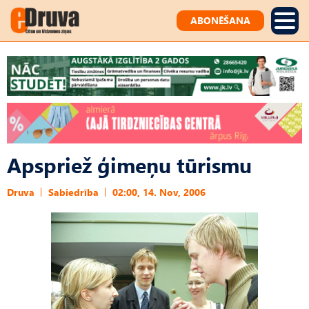
ABONĒŠANA
Apspriež ģimeņu tūrismu
Druva
Sabiedrība
02:00, 14. Nov, 2006