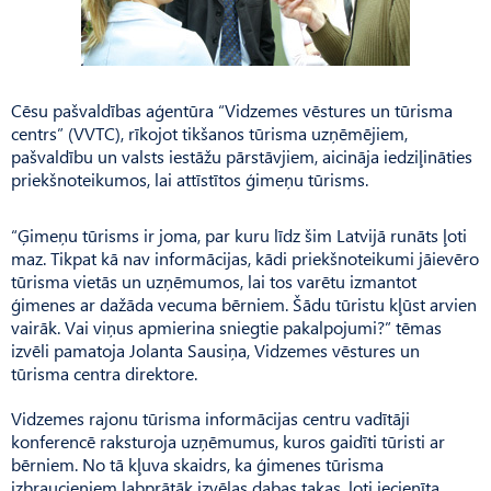
Cēsu pašvaldības aģentūra “Vidzemes vēstures un tūrisma
centrs” (VVTC), rīkojot tikšanos tūrisma uzņēmējiem,
pašvaldību un valsts iestāžu pārstāvjiem, aicināja iedziļināties
priekšnoteikumos, lai attīstītos ģimeņu tūrisms.
“Ģimeņu tūrisms ir joma, par kuru līdz šim Latvijā runāts ļoti
maz. Tikpat kā nav informācijas, kādi priekšnoteikumi jāievēro
tūrisma vietās un uzņēmumos, lai tos varētu izmantot
ģimenes ar dažāda vecuma bērniem. Šādu tūristu kļūst arvien
vairāk. Vai viņus apmierina sniegtie pakalpojumi?” tēmas
izvēli pamatoja Jolanta Sausiņa, Vidzemes vēstures un
tūrisma centra direktore.
Vidzemes rajonu tūrisma informācijas centru vadītāji
konferencē raksturoja uzņēmumus, kuros gaidīti tūristi ar
bērniem. No tā kļuva skaidrs, ka ģimenes tūrisma
izbraucieniem labprātāk izvēlas dabas takas, ļoti iecienīta