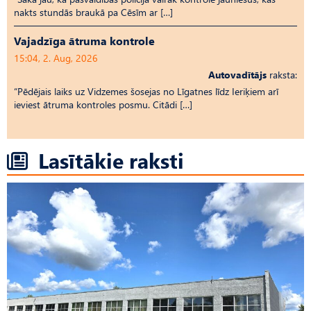
nakts stundās braukā pa Cēsīm ar […]
Vajadzīga ātruma kontrole
15:04, 2. Aug, 2026
Autovadītājs
raksta:
“Pēdējais laiks uz Vid­ze­mes šosejas no Līgatnes līdz Ieriķiem arī
ieviest ātruma kontroles posmu. Citādi […]
Lasītākie raksti