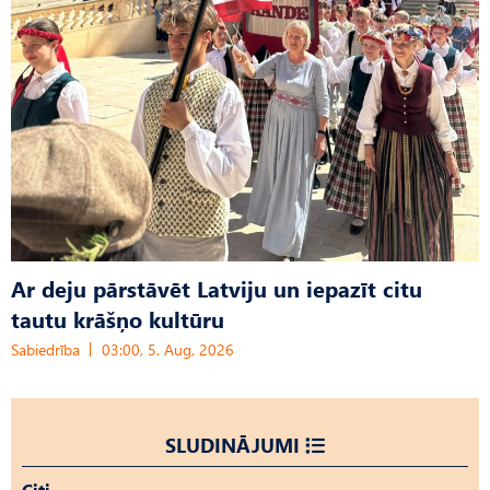
Ar deju pārstāvēt Latviju un iepazīt citu
tautu krāšņo kultūru
Sabiedrība
03:00, 5. Aug, 2026
SLUDINĀJUMI
Citi