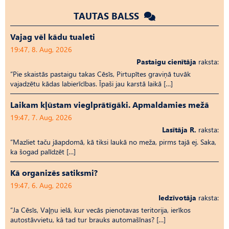
TAUTAS BALSS
Vajag vēl kādu tualeti
19:47, 8. Aug, 2026
Pastaigu cienītāja
raksta:
“Pie skaistās pastaigu takas Cēsīs, Pirtupītes graviņā tuvāk
vajadzētu kādas labierīcības. Īpaši jau karstā laikā […]
Laikam kļūstam vieglprātīgāki. Apmaldamies mežā
19:47, 7. Aug, 2026
Lasītāja R.
raksta:
“Mazliet taču jāapdomā, kā tiksi laukā no meža, pirms tajā ej. Saka,
ka šogad palīdzēt […]
Kā organizēs satiksmi?
19:47, 6. Aug, 2026
Iedzīvotāja
raksta:
“Ja Cēsīs, Vaļņu ielā, kur vecās pienotavas teritorija, ierīkos
autostāvvietu, kā tad tur brauks automašīnas? […]