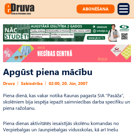
ABONĒŠANA
Apgūst piena mācību
Druva
Sabiedrība
02:00, 20. Jūn, 2007
Piena dienā, kas vakar notika Raunas pagasta SIA “Pasāža”,
skolēniem bija iespēja iepazīt saimniecības darba specifiku un
piena ražošanu.
Piena dienas aktivitātēs iesaistījās skolēnu komandas no
Vecpiebalgas un Jaunpiebalgas vidusskolas, kā arī Inešu