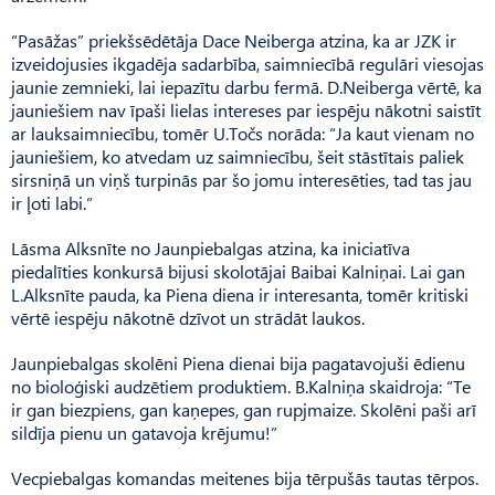
“Pasāžas” priekšsēdētāja Dace Neiberga atzina, ka ar JZK ir
izveidojusies ikgadēja sadarbība, saimniecībā regulāri viesojas
jaunie zemnieki, lai iepazītu darbu fermā. D.Neiberga vērtē, ka
jauniešiem nav īpaši lielas intereses par iespēju nākotni saistīt
ar lauksaimniecību, tomēr U.Točs norāda: “Ja kaut vienam no
jauniešiem, ko atvedam uz saimniecību, šeit stāstītais paliek
sirsniņā un viņš turpinās par šo jomu interesēties, tad tas jau
ir ļoti labi.”
Lāsma Alksnīte no Jaunpiebalgas atzina, ka iniciatīva
piedalīties konkursā bijusi skolotājai Baibai Kalniņai. Lai gan
L.Alksnīte pauda, ka Piena diena ir interesanta, tomēr kritiski
vērtē iespēju nākotnē dzīvot un strādāt laukos.
Jaunpiebalgas skolēni Piena dienai bija pagatavojuši ēdienu
no bioloģiski audzētiem produktiem. B.Kalniņa skaidroja: “Te
ir gan biezpiens, gan kaņepes, gan rupjmaize. Skolēni paši arī
sildīja pienu un gatavoja krējumu!”
Vecpiebalgas komandas meitenes bija tērpušās tautas tērpos.