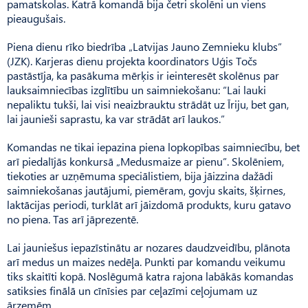
pamatskolas. Katrā komandā bija četri skolēni un viens
pieaugušais.
Piena dienu rīko biedrība „Latvijas Jauno Zemnieku klubs”
(JZK). Karjeras dienu projekta koordinators Uģis Točs
pastāstīja, ka pasākuma mērķis ir ieinteresēt skolēnus par
lauksaimniecības izglītību un saimniekošanu: “Lai lauki
nepaliktu tukši, lai visi neaizbrauktu strādāt uz Īriju, bet gan,
lai jaunieši saprastu, ka var strādāt arī laukos.”
Komandas ne tikai iepazina piena lopkopības saimniecību, bet
arī piedalījās konkursā „Medusmaize ar pienu”. Skolēniem,
tiekoties ar uzņēmuma speciālistiem, bija jāizzina dažādi
saimniekošanas jautājumi, piemēram, govju skaits, šķirnes,
laktācijas periodi, turklāt arī jāizdomā produkts, kuru gatavo
no piena. Tas arī jāprezentē.
Lai jauniešus iepazīstinātu ar nozares daudzveidību, plānota
arī medus un maizes nedēļa. Punkti par komandu veikumu
tiks skaitīti kopā. Noslēgumā katra rajona labākās komandas
satiksies finālā un cīnīsies par ceļazīmi ceļojumam uz
ārzemēm.