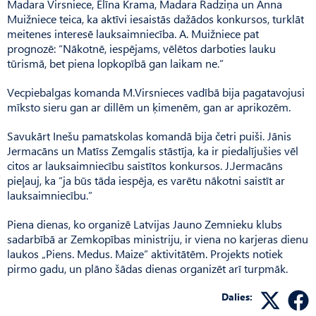
Madara Virsniece, Elīna Krama, Madara Radziņa un Anna
Muižniece teica, ka aktīvi iesaistās dažādos konkursos, turklāt
meitenes interesē lauksaimniecība. A. Muižniece pat
prognozē: “Nākotnē, iespējams, vēlētos darboties lauku
tūrismā, bet piena lopkopībā gan laikam ne.”
Vecpiebalgas komanda M.Virsnieces vadībā bija pagatavojusi
mīksto sieru gan ar dillēm un ķimenēm, gan ar aprikozēm.
Savukārt Inešu pamatskolas komandā bija četri puiši. Jānis
Jermacāns un Matīss Zemgalis stāstīja, ka ir piedalījušies vēl
citos ar lauksaimniecību saistītos konkursos. J.Jermacāns
pieļauj, ka “ja būs tāda iespēja, es varētu nākotni saistīt ar
lauksaimniecību.”
Piena dienas, ko organizē Latvijas Jauno Zemnieku klubs
sadarbībā ar Zemkopības ministriju, ir viena no karjeras dienu
laukos „Piens. Medus. Maize” aktivitātēm. Projekts notiek
pirmo gadu, un plāno šādas dienas organizēt arī turpmāk.
Dalies: