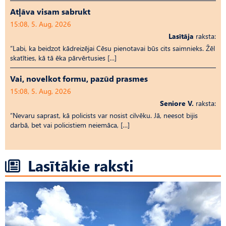
Atļāva visam sabrukt
15:08, 5. Aug, 2026
Lasītāja
raksta:
“Labi, ka beidzot kādreizējai Cēsu pienotavai būs cits saimnieks. Žēl
skatīties, kā tā ēka pārvērtusies […]
Vai, novelkot formu, pazūd prasmes
15:08, 5. Aug, 2026
Seniore V.
raksta:
“Nevaru saprast, kā policists var nosist cilvēku. Jā, neesot bijis
darbā, bet vai policistiem neiemāca, […]
Lasītākie raksti