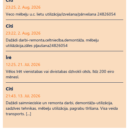
23:25, 2. Aug, 2026
Veco mēbeļu u.c. lietu utilizācija/izvešana/pārvešana 24826054
Citi
23:22, 2. Aug, 2026
Dažādi darbi-remonta,celtniecība,demontāža, mēbeļu
utiliāzācija,zāles pļaušana24826054
Īrē
12:25, 21. Jūl, 2026
Vēlos īrēt vienistabas vai divistabas dzīvokli cēsīs, līdz 200 eiro
mēnesī.
Citi
21:43, 13. Jūl, 2026
Dažādi saimnieciskie un remonta darbi, demontāža-utilizācija,
sadzīves tehnikas, mēbeļu utilizācija, pagrabu tīrīšana. Visa veida
transports. […]