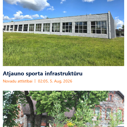
Atjauno sporta infrastruktūru
Novadu attīstībai
02:05, 5. Aug, 2026