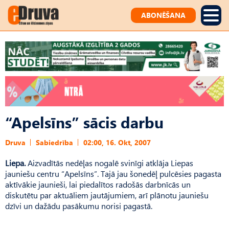
ABONĒŠANA
“Apelsīns” sācis darbu
Druva
Sabiedrība
02:00, 16. Okt, 2007
Liepa.
Aizvadītās nedēļas nogalē svinīgi atklāja Liepas
jauniešu centru “Apelsīns”. Tajā jau šonedēļ pulcēsies pagasta
aktīvākie jaunieši, lai piedalītos radošās darbnīcās un
diskutētu par aktuāliem jautājumiem, arī plānotu jauniešu
dzīvi un dažādu pasākumu norisi pagastā.