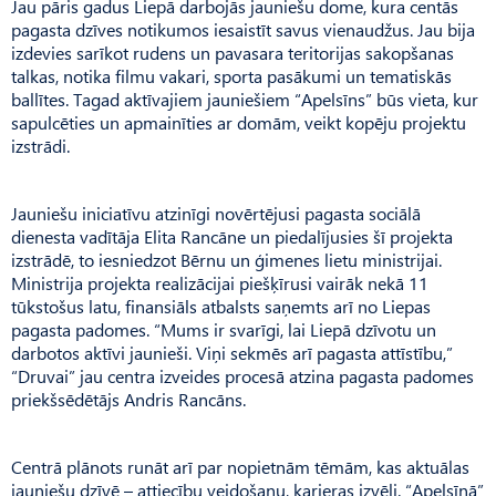
Jau pāris gadus Liepā darbojās jauniešu dome, kura centās
pagasta dzīves notikumos iesaistīt savus vienaudžus. Jau bija
izdevies sarīkot rudens un pavasara teritorijas sakopšanas
talkas, notika filmu vakari, sporta pasākumi un tematiskās
ballītes. Tagad aktīvajiem jauniešiem “Apelsīns” būs vieta, kur
sapulcēties un apmainīties ar domām, veikt kopēju projektu
izstrādi.
Jauniešu iniciatīvu atzinīgi novērtējusi pagasta sociālā
dienesta vadītāja Elita Rancāne un piedalījusies šī projekta
izstrādē, to iesniedzot Bērnu un ģimenes lietu ministrijai.
Ministrija projekta realizācijai piešķīrusi vairāk nekā 11
tūkstošus latu, finansiāls atbalsts saņemts arī no Liepas
pagasta padomes. “Mums ir svarīgi, lai Liepā dzīvotu un
darbotos aktīvi jaunieši. Viņi sekmēs arī pagasta attīstību,”
“Druvai” jau centra izveides procesā atzina pagasta padomes
priekšsēdētājs Andris Rancāns.
Centrā plānots runāt arī par nopietnām tēmām, kas aktuālas
jauniešu dzīvē – attiecību veidošanu, karjeras izvēli. “Apelsīnā”