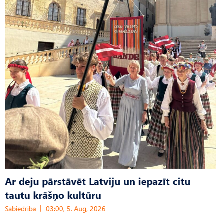
Ar deju pārstāvēt Latviju un iepazīt citu
tautu krāšņo kultūru
Sabiedrība
03:00, 5. Aug, 2026