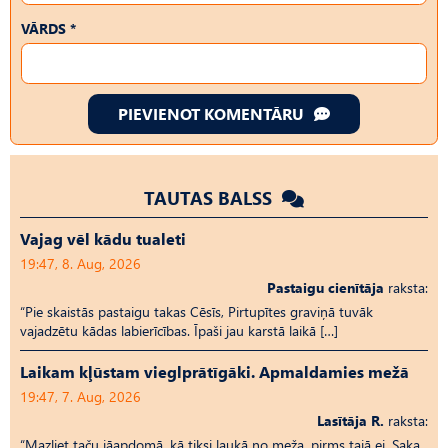
VĀRDS *
PIEVIENOT KOMENTĀRU
TAUTAS BALSS
Vajag vēl kādu tualeti
19:47, 8. Aug, 2026
Pastaigu cienītāja
raksta:
“Pie skaistās pastaigu takas Cēsīs, Pirtupītes graviņā tuvāk
vajadzētu kādas labierīcības. Īpaši jau karstā laikā […]
Laikam kļūstam vieglprātīgāki. Apmaldamies mežā
19:47, 7. Aug, 2026
Lasītāja R.
raksta:
“Mazliet taču jāapdomā, kā tiksi laukā no meža, pirms tajā ej. Saka,