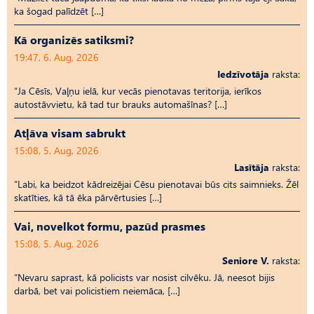
ka šogad palīdzēt […]
Kā organizēs satiksmi?
19:47, 6. Aug, 2026
Iedzīvotāja
raksta:
“Ja Cēsīs, Vaļņu ielā, kur vecās pienotavas teritorija, ierīkos
autostāvvietu, kā tad tur brauks automašīnas? […]
Atļāva visam sabrukt
15:08, 5. Aug, 2026
Lasītāja
raksta:
“Labi, ka beidzot kādreizējai Cēsu pienotavai būs cits saimnieks. Žēl
skatīties, kā tā ēka pārvērtusies […]
Vai, novelkot formu, pazūd prasmes
15:08, 5. Aug, 2026
Seniore V.
raksta:
“Nevaru saprast, kā policists var nosist cilvēku. Jā, neesot bijis
darbā, bet vai policistiem neiemāca, […]