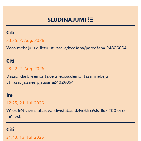
SLUDINĀJUMI
Citi
23:25, 2. Aug, 2026
Veco mēbeļu u.c. lietu utilizācija/izvešana/pārvešana 24826054
Citi
23:22, 2. Aug, 2026
Dažādi darbi-remonta,celtniecība,demontāža, mēbeļu
utiliāzācija,zāles pļaušana24826054
Īrē
12:25, 21. Jūl, 2026
Vēlos īrēt vienistabas vai divistabas dzīvokli cēsīs, līdz 200 eiro
mēnesī.
Citi
21:43, 13. Jūl, 2026