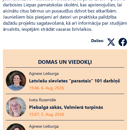
darbosies Liepas pamatskolas skolēni, kas apvienojušies, lai
aicinātu citus bērnus un pusaudžus dzīvot bez atkarībām.
Jauniešiem būs pieejami arī datori un praktiska palīdzība
dažādu projektu sagatavošanā, kā arī informācija par studijām
ārvalstīs, iespējām strādāt vasaras brīvlaikos.
Dalies:
DOMAS UN VIEDOKĻI
Agnese Leiburga
Latviešu sievietes “parastais” 101 darbiņš
19:46, 6. Aug, 2026
Iveta Rozentāle
Piebalgā sākās, Valmierā turpinās
15:07, 5. Aug, 2026
Agnese Leiburga