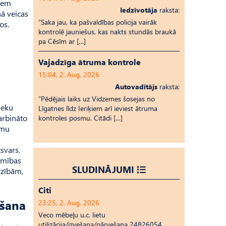
liem
Iedzīvotāja
raksta:
nā veicas
“Saka jau, ka pašvaldības policija vairāk
os.
kontrolē jauniešus, kas nakts stundās braukā
pa Cēsīm ar […]
Vajadzīga ātruma kontrole
15:04, 2. Aug, 2026
Autovadītājs
raksta:
“Pēdējais laiks uz Vid­ze­mes šosejas no
ieku
Līgatnes līdz Ieriķiem arī ieviest ātruma
arbināto
kontroles posmu. Citādi […]
umu
svars.
jamības
SLUDINĀJUMI
dzībām,
Citi
īšana
23:25, 2. Aug, 2026
Veco mēbeļu u.c. lietu
utilizācija/izvešana/pārvešana 24826054