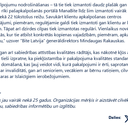
lpojumu nodrošināšanas – tā tie tiek izmantoti daudz plašāk gan
as rīki pašapkalpošanās portālā ManaBite līdz šim izmantoti vairāk
 nekā 22 tūkstošus reižu. Savukārt klientu apkalpošanas centros
inājumi, piemēram, regulējamie galdi tiek izmantoti gan klientu ar
 Tāpat arī dzirdes cilpas tiek izmantotas regulāri. Vienlaikus nov
etās, kur tie atbilst konkrētās kopienas vajadzībām, piemēram, ap
u,” uzsver “Bite Latvija” ģenerāldirektors Mindaugas Rakauskas.
n arī sabiedrības attīstības kvalitātes rādītājs, kas nākotnē kļūs 
 tieši izpratne, ka piekļūstamība ir pakalpojuma kvalitātes standar
domāšanā, kas ļauj veidot vidi, kurā pakalpojumi ir ērti, saprota
 invaliditāti, gan arī senioriem, vecākiem ar bērnu ratiņiem, cil
aras ar īslaicīgiem ierobežojumiem.
”
jau vairāk nekā 25 gadus. Organizācijas mērķis ir aizstāvēt cilvē
bu, sabiedrības informētību un izglītību.
Dalies: