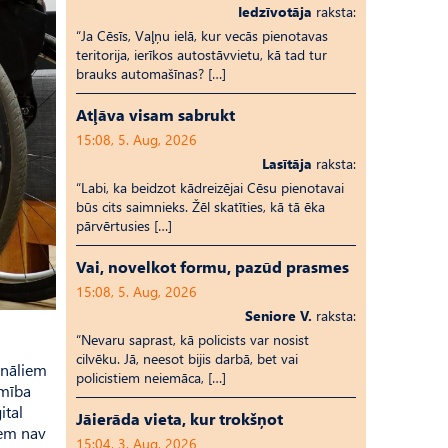
Iedzīvotāja
raksta:
“Ja Cēsīs, Vaļņu ielā, kur vecās pienotavas
teritorija, ierīkos autostāvvietu, kā tad tur
brauks automašīnas? […]
Atļāva visam sabrukt
15:08, 5. Aug, 2026
Lasītāja
raksta:
“Labi, ka beidzot kādreizējai Cēsu pienotavai
būs cits saimnieks. Žēl skatīties, kā tā ēka
pārvērtusies […]
Vai, novelkot formu, pazūd prasmes
15:08, 5. Aug, 2026
Seniore V.
raksta:
“Nevaru saprast, kā policists var nosist
cilvēku. Jā, neesot bijis darbā, bet vai
onāliem
policistiem neiemāca, […]
amība
ital
Jāierāda vieta, kur trokšņot
iem nav
15:04, 3. Aug, 2026