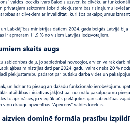
ns” valdes loceklis Ivars Balodis uzsver, ka cilvēku ar funkcionā
 gan privātajam sektoram šobrīd piekļūstamības risinājumu ievieša
arbības ar cilvēkiem ar invaliditāti, kuri šos pakalpojumus izmant
un Labklājības ministrijas datiem, 2024. gada beigās Latvijā bija
Tas ir apmēram 11,9 % no visiem Latvijas iedzīvotājiem.
jumiem skaits augs
 sabiedrības daļu, jo sabiedrībai novecojot, arvien vairāk darbin
Labklājības ministrijas dati par 2024. gadu, vairāk nekā 20 % nod
jādi piekļūstamību padarot par būtisku darba vides un pakalpoj
lgāk, un līdz ar to pieaug arī dažādu funkcionālo ierobežojumu īpat
ālās atbildības iniciatīvas jākļūst par normālu pakalpojumu piee
s to apzināsies, jo vieglāk būs pielāgoties gan sabiedrības vaja
un viņu draugu apvienības “Apeirons” valdes loceklis.
 aizvien dominē formāla prasību izpild