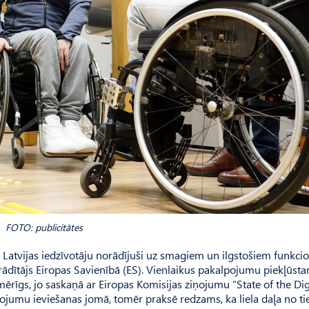
FOTO: publicitātes
% Latvijas iedzīvotāju norādījuši uz smagiem un ilgstošiem funkci
 rādītājs Eiropas Savienībā (ES). Vienlaikus pakalpojumu piekļūst
nmērīgs, jo saskaņā ar Eiropas Komisijas ziņojumu “State of the Dig
jumu ieviešanas jomā, tomēr praksē redzams, ka liela daļa no t