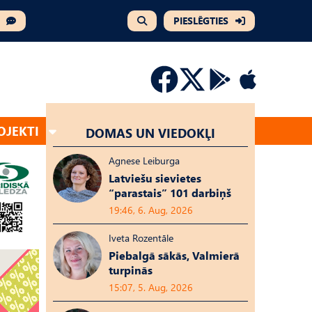
PIESLĒGTIES
OJEKTI
DOMAS UN VIEDOKĻI
Agnese Leiburga
Latviešu sievietes
“parastais” 101 darbiņš
19:46, 6. Aug, 2026
Iveta Rozentāle
Piebalgā sākās, Valmierā
turpinās
15:07, 5. Aug, 2026