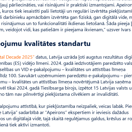
ļauj pārliecināties, vai risinājumi ir praktiski izmantojami. Apeiro
kuros tiek iesaistīti paši lietotāji un regulāri izvērtēta piekļūstam
li darbinieku apmācībām izvērtēta gan fiziskā, gan digitālā vide,
os risinājumus un to funkcionalitāti ikdienas lietošanā. Šāda pieeja 
, veidojot vidi, kas patiešām ir pieejama ikvienam,” uzsver Ivars 
pojumu kvalitātes standartu
ital Decade 2025”
datus, Latvija uzrāda ļoti augstus rezultātus digi
nības (ES) vidējo līmeni. 2024. gadā iedzīvotājiem paredzēto val
selības un VID e-pakalpojumu – kvalitātes un attīstības līmeņa
0 līdz 100. Savukārt uzņēmumiem paredzēto e-pakalpojumu – pi
mu – kvalitātes un attīstības līmeņa novērtējumā Latvija saņēma
vēl tikai 2024. gadā Tiesībsarga birojs, izpētot 15 Latvijas valsts 
no tām nav pilnvērtīgi piekļūstama cilvēkiem ar invaliditāti.
alpojumu attīstībā, kur piekļūstamība neizpaliek, veicas labāk. P
 Latvija” sadarbībā ar “Apeirons” ekspertiem ir ieviesis dažādus
s un digitālajā vidē, tajā skaitā regulējamus galdus, krēslus ar r
ienā tiek aktīvi izmantoti.