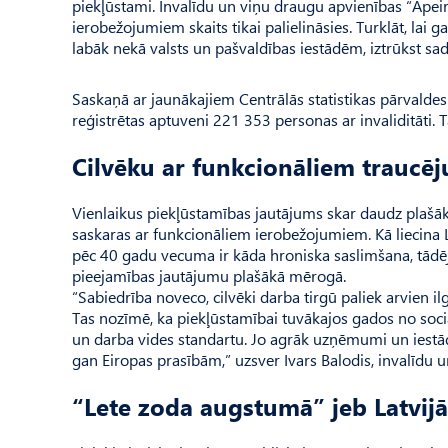
piekļūstami. Invalīdu un viņu draugu apvienības “Apeiro
ierobežojumiem skaits tikai palielināsies. Turklāt, lai
labāk nekā valsts un pašvaldības iestādēm, iztrūkst sad
Saskaņā ar jaunākajiem Centrālās statistikas pārvaldes 
reģistrētas aptuveni 221 353 personas ar invaliditāti. 
Cilvēku ar funkcionāliem traucē
Vienlaikus piekļūstamības jautājums skar daudz plašāku
saskaras ar funkcionāliem ierobežojumiem. Kā liecina 
pēc 40 gadu vecuma ir kāda hroniska saslimšana, tādē
pieejamības jautājumu plašākā mērogā.
“Sabiedrība noveco, cilvēki darba tirgū paliek arvien i
Tas nozīmē, ka piekļūstamībai tuvākajos gados no soci
un darba vides standartu. Jo agrāk uzņēmumi un iestāde
gan Eiropas prasībām,” uzsver Ivars Balodis, invalīdu 
“Lete zoda augstumā” jeb Latvijā