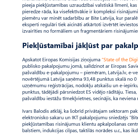
pieeja piekļūstamības uzraudzībai valstiskā līmenī, kas 
pieredze rāda, ka visefektīvākie ir kompleksi risinājumi, 
piemēru var minēt sadarbību ar Bite Latvija, kur paralē
eksperti regulāri tiek aicināti atkārtoti izvērtēt ieviest
izvairīties no formāliem un fragmentāriem risinājumiem
Piekļūstamībai jākļūst par pakal
Apskatot Eiropas Komisijas ziņojuma
“State of the Dig
publisko pakalpojumu jomā, salīdzinot ar Eiropas Savie
pašvaldību e-pakalpojumu – piemēram, Latvija.lv, e-ve
novērtējumā Latvija saņēma 93,48 punktus skalā no 
uzņēmumu reģistrācijas, nodokļu atskaišu un e-iepirku
punktus, tādējādi pārsniedzot ES vidējo rādītāju. Tiesa, 
pašvaldību iestāžu tīmekļvietnes, secinājis, ka neviena 
Ivars Balodis atklāj, ka šobrīd privātajam sektoram pak
elektronisko sakaru un IKT pakalpojumu sniedzējs “Bite
piekļūstamības risinājumus klientu apkalpošanas centro
balstiem, indukcijas cilpas, taktilās norādes u.c., kas ikd