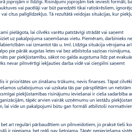
rā joprojām ir līdzīgi. Risinājumi joprojām tiek ieviesti formāli, ba
ktuves vai pacēlāji var būt paredzēti tikai ratiņkrēsliem, ignorējo
i citus palīglīdzekļus. Tā rezultātā veidojas situācijas, kur piekļ
kami pielāgota, lai cilvēks varētu patstāvīgi strādāt vai saņemt
i aiziet uz pakalpojuma saņemšanas vietu. Piemēram, darbinieks n
labierīcībām vai izmantot tās u. tml. Līdzīga situācija vērojama arī
alpo pie pārāk augstas letes vai bez atbilstoša saziņas risinājuma,
ts par piekļūstamību, sākot no galda augstuma līdz pat evakuāc
ēks nevar pilnvērtīgi iekļauties darba vidē vai cieņpilni saņemt
lis ir prioritātes un zināšanu trūkums, nevis finanses. Tāpat cilvēk
ciešamos uzlabojumus vai uzskata tās par pārspīlētām un neīstām
mīgai piekļūstamības risinājumu ieviešanai ir cieša sadarbība a
organizācijām, tāpēc arvien vairāk uzņēmumu un iestāžu piekļūsta
tēm, lai vide un pakalpojumi būtu gan formāli atbilstoši normatīvie
 bet arī regulāri pārbaudītiem un pilnveidotiem, jo praksē tieši ko
āli ir pieejama, bet reāli nav lietojama. Tāpēc nepieciešama sist