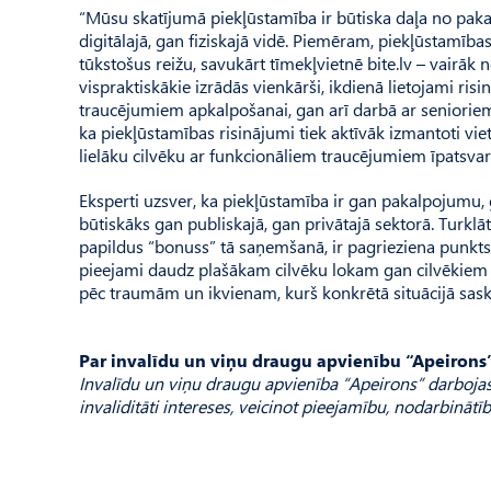
“Mūsu skatījumā piekļūstamība ir būtiska daļa no paka
digitālajā, gan fiziskajā vidē. Piemēram, piekļūstamīb
tūkstošus reižu, savukārt tīmekļvietnē bite.lv – vairāk
vispraktiskākie izrādās vienkārši, ikdienā lietojami ris
traucējumiem apkalpošanai, gan arī darbā ar senioriem.
ka piekļūstamības risinājumi tiek aktīvāk izmantoti vi
lielāku cilvēku ar funkcionāliem traucējumiem īpatsvar
Eksperti uzsver, ka piekļūstamība ir gan pakalpojumu, ga
būtiskāks gan publiskajā, gan privātajā sektorā. Turklāt
papildus “bonuss” tā saņemšanā, ir pagrieziena punkts 
pieejami daudz plašākam cilvēku lokam gan cilvēkiem ar
pēc traumām un ikvienam, kurš konkrētā situācijā sask
Par invalīdu un viņu draugu apvienību “Apeirons
Invalīdu un viņu draugu apvienība “Apeirons” darbojas 
invaliditāti intereses, veicinot pieejamību, nodarbinātī