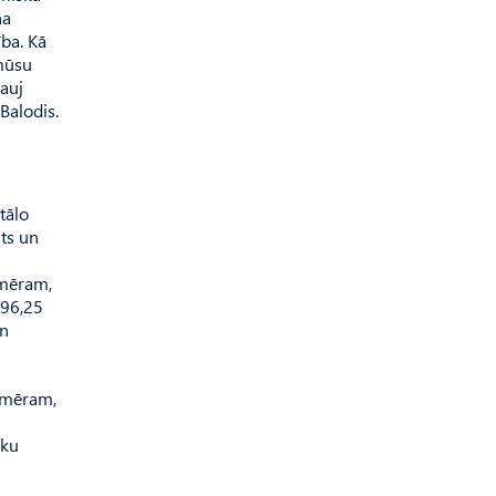
na
ība. Kā
 mūsu
ļauj
Balodis.
tālo
sts un
emēram,
 96,25
un
iemēram,
oku