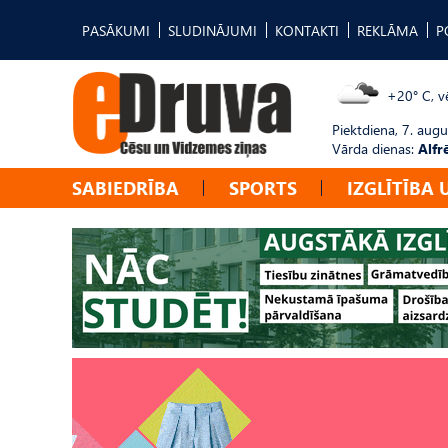
PASĀKUMI
SLUDINĀJUMI
KONTAKTI
REKLĀMA
P
+20° C, vē
Piektdiena, 7. augu
Vārda dienas:
Alfr
SABIEDRĪBA
SPORTS
IZGLĪTĪBA 