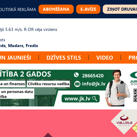
ABONĒŠANA
E-AVĪZE
ZIŅOT DRUVAI
OLITISKĀ REKLĀMA
jš 5.63 m/s, R-DR vēja virziens
sts
ēds, Madars, Fredis
UN JAUNIEŠI
DZĪVES STILS
VIDEO
PR