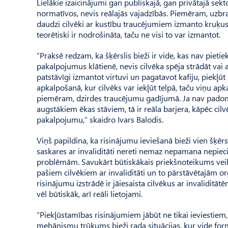
Lielākie izaicinājumi gan publiskajā, gan privātajā sekto
normatīvos, nevis reālajās vajadzībās. Piemēram, uzbrau
daudzi cilvēki ar kustību traucējumiem izmanto kruķus va
teorētiski ir nodrošināta, taču ne visi to var izmantot.
“Praksē redzam, ka šķērslis bieži ir vide, kas nav pietie
pakalpojumus klātienē, nevis cilvēka spēja strādāt va
patstāvīgi izmantot virtuvi un pagatavot kafiju, piekļūt 
apkalpošanā, kur cilvēks var iekļūt telpā, taču viņu apk
piemēram, dzirdes traucējumu gadījumā. Ja nav padomā
augstākiem ēkas stāviem, tā ir reāla barjera, kāpēc cilv
pakalpojumu,” skaidro Ivars Balodis.
Viņš papildina, ka risinājumu ieviešanā bieži vien šķērs
saskares ar invaliditāti nereti nemaz nepamana nepie
problēmām. Savukārt būtiskākais priekšnoteikums veiks
pašiem cilvēkiem ar invaliditāti un to pārstāvētajām 
risinājumu izstrādē ir jāiesaista cilvēkus ar invaliditā
vēl būtiskāk, arī reāli lietojami.
“Piekļūstamības risinājumiem jābūt ne tikai ieviestiem,
mehānismu trūkums bieži rada situācijas, kur vide form