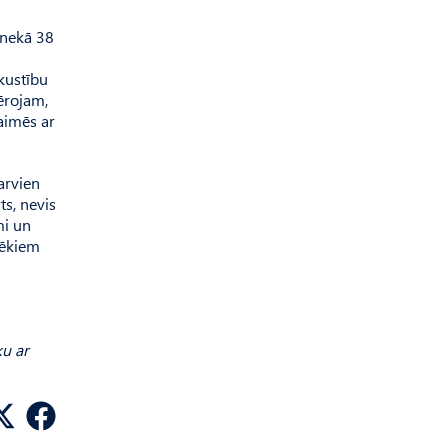
 nekā 38
 kustību
ērojam,
kaimēs ar
arvien
ts, nevis
mi un
vēkiem
ku ar