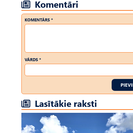
Komentāri
KOMENTĀRS *
VĀRDS *
PIEV
Lasītākie raksti