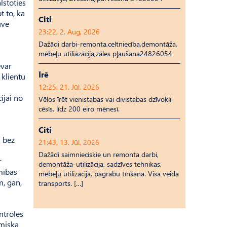
lstoties
t to, ka
Citi
uve
23:22, 2. Aug, 2026
Dažādi darbi-remonta,celtniecība,demontāža,
mēbeļu utiliāzācija,zāles pļaušana24826054
evar
Īrē
 klientu
12:25, 21. Jūl, 2026
ijai no
Vēlos īrēt vienistabas vai divistabas dzīvokli
cēsīs, līdz 200 eiro mēnesī.
Citi
i bez
21:43, 13. Jūl, 2026
Dažādi saimnieciskie un remonta darbi,
r
demontāža-utilizācija, sadzīves tehnikas,
mības
mēbeļu utilizācija, pagrabu tīrīšana. Visa veida
m, gan,
transports. […]
ntroles
ēmiska