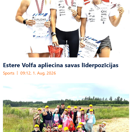
Estere Volfa apliecina savas līderpozīcijas
Sports
09:12, 1. Aug, 2026