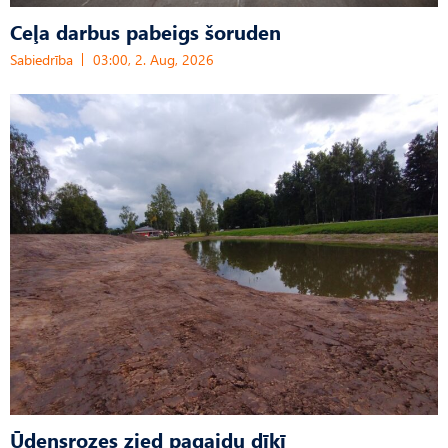
Ceļa darbus pabeigs šoruden
Sabiedrība
03:00, 2. Aug, 2026
Ūdensrozes zied pagaidu dīķī