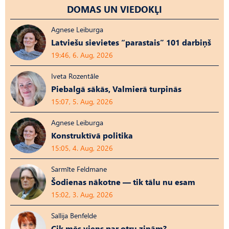
DOMAS UN VIEDOKĻI
Agnese Leiburga
Latviešu sievietes “parastais” 101 darbiņš
19:46, 6. Aug, 2026
Iveta Rozentāle
Piebalgā sākās, Valmierā turpinās
15:07, 5. Aug, 2026
Agnese Leiburga
Konstruktīvā politika
15:05, 4. Aug, 2026
Sarmīte Feldmane
Šodienas nākotne — tik tālu nu esam
15:02, 3. Aug, 2026
Sallija Benfelde
Cik mēs viens par otru zinām?