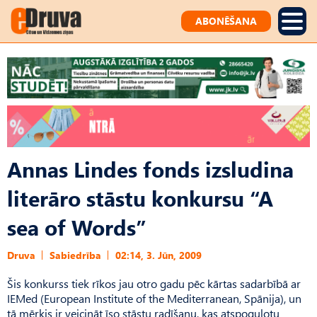
ABONĒŠANA
Annas Lindes fonds izsludina
literāro stāstu konkursu “A
sea of Words”
Druva
Sabiedrība
02:14, 3. Jūn, 2009
Šis konkurss tiek rīkos jau otro gadu pēc kārtas sadarbībā ar
IEMed (European Institute of the Mediterranean, Spānija), un
tā mērķis ir veicināt īso stāstu radīšanu, kas atspoguļotu