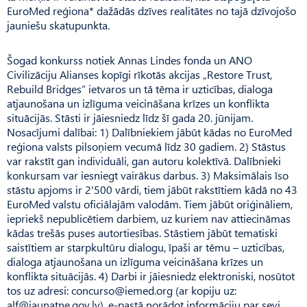
EuroMed reģiona* dažādās dzīves realitātes no tajā dzīvojošo
jauniešu skatupunkta.
Šogad konkurss notiek Annas Lindes fonda un ANO
Civilizāciju Alianses kopīgi rīkotās akcijas „Restore Trust,
Rebuild Bridges” ietvaros un tā tēma ir uzticības, dialoga
atjaunošana un izlīguma veicināšana krīzes un konflikta
situācijās. Stāsti ir jāiesniedz līdz šī gada 20. jūnijam.
Nosacījumi dalībai: 1) Dalībniekiem jābūt kādas no EuroMed
reģiona valsts pilsoņiem vecumā līdz 30 gadiem. 2) Stāstus
var rakstīt gan individuāli, gan autoru kolektīvā. Dalībnieki
konkursam var iesniegt vairākus darbus. 3) Maksimālais īso
stāstu apjoms ir 2'500 vārdi, tiem jābūt rakstītiem kādā no 43
EuroMed valstu oficiālajām valodām. Tiem jābūt oriģināliem,
iepriekš nepublicētiem darbiem, uz kuriem nav attiecināmas
kādas trešās puses autortiesības. Stāstiem jābūt tematiski
saistītiem ar starpkultūru dialogu, īpaši ar tēmu – uzticības,
dialoga atjaunošana un izlīguma veicināšana krīzes un
konflikta situācijās. 4) Darbi ir jāiesniedz elektroniski, nosūtot
tos uz adresi:
concurso@iemed.org
(ar kopiju uz:
alf@jaunatne.gov.lv
), e-pastā norādot informāciju par sevi