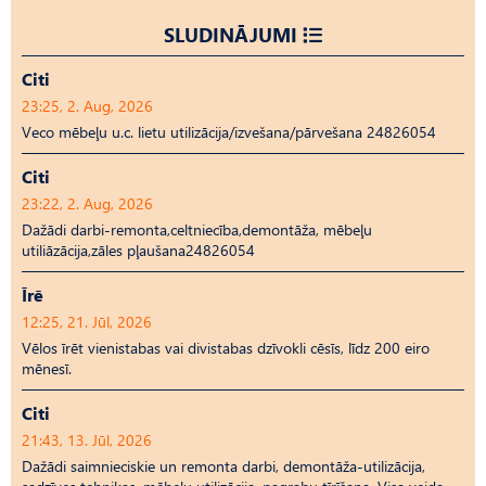
SLUDINĀJUMI
Citi
23:25, 2. Aug, 2026
Veco mēbeļu u.c. lietu utilizācija/izvešana/pārvešana 24826054
Citi
23:22, 2. Aug, 2026
Dažādi darbi-remonta,celtniecība,demontāža, mēbeļu
utiliāzācija,zāles pļaušana24826054
Īrē
12:25, 21. Jūl, 2026
Vēlos īrēt vienistabas vai divistabas dzīvokli cēsīs, līdz 200 eiro
mēnesī.
Citi
21:43, 13. Jūl, 2026
Dažādi saimnieciskie un remonta darbi, demontāža-utilizācija,