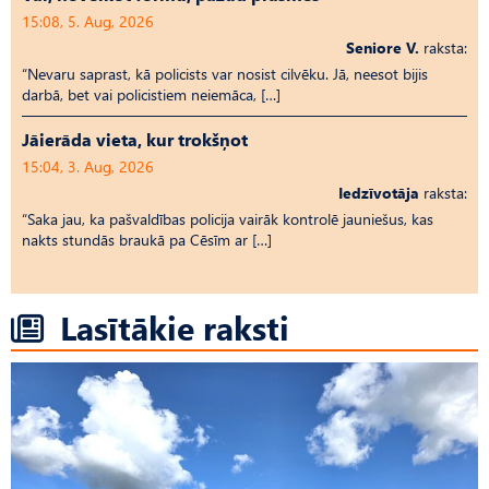
15:08, 5. Aug, 2026
Seniore V.
raksta:
“Nevaru saprast, kā policists var nosist cilvēku. Jā, neesot bijis
darbā, bet vai policistiem neiemāca, […]
Jāierāda vieta, kur trokšņot
15:04, 3. Aug, 2026
Iedzīvotāja
raksta:
“Saka jau, ka pašvaldības policija vairāk kontrolē jauniešus, kas
nakts stundās braukā pa Cēsīm ar […]
Lasītākie raksti