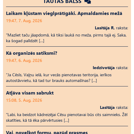
TAUTAS BALSS
Laikam kļūstam vieglprātīgāki. Apmaldamies mežā
19:47, 7. Aug, 2026
Lasītāja R.
raksta:
“Mazliet taču jāapdomā, kā tiksi laukā no meža, pirms tajā ej. Saka,
ka šogad palīdzēt […]
Kā organizēs satiksmi?
19:47, 6. Aug, 2026
Iedzīvotāja
raksta:
“Ja Cēsīs, Vaļņu ielā, kur vecās pienotavas teritorija, ierīkos
autostāvvietu, kā tad tur brauks automašīnas? […]
Atļāva visam sabrukt
15:08, 5. Aug, 2026
Lasītāja
raksta:
“Labi, ka beidzot kādreizējai Cēsu pienotavai būs cits saimnieks. Žēl
skatīties, kā tā ēka pārvērtusies […]
Vai, novelkot formu, pazūd prasmes