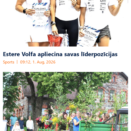
Estere Volfa apliecina savas līderpozīcijas
Sports
09:12, 1. Aug, 2026