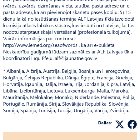
(vārds, uzvārds, dzimšanas vieta, tautība, pasta adrese un e-
pasta adrese), kā arī pievienojot skanētu pases kopiju. 5) 15
dienu laikā no iesūtīšanas termiņa ALF Latvijas tīkla izveidotā
komisija atlasīs labākos stāstus, kas iesūtīti no Latvijas, lai tos
nodotu starptautiskajai vērtēšanai (profesionālā tulkojumā).
Vairāk informācijas par konkursu:
http://www.iemed.org/seaofwords , kā arī e-bukletā.
Neskaidrību gadījumā lūdzam sazināties ar ALF Latvijas tīkla
koordinatori Līgu Efeju:
alf@jaunatne.gov.lv
* Albānija, Alžīrija, Austrija, Beļģija, Bosnija un Hercegovina,
Bulgārija, Čehijas Republika, Dānija, Ēģipte, Francija, Grieķija,
Horvātija, Igaunija, Itālija, Izraēla, Īrija, Jordānija, Kipra, Latvija,
Libāna, Lielbritānija, Lietuva, Luksemburga, Malta, Maroka,
Mauritānija, Melnkalne, Monako, Nīderlande, Palestīna, Polija,
Portugāle, Rumānija, Sīrija, Slovākijas Republika, Slovēnija,
Somija, Spānija, Tunisija, Turcija, Ungārija, Vācija, Zviedrija.
Dalies: