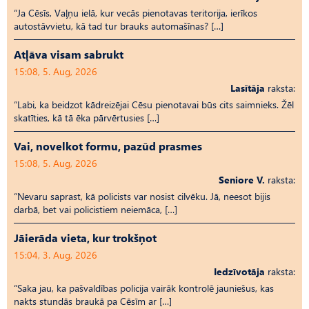
“Ja Cēsīs, Vaļņu ielā, kur vecās pienotavas teritorija, ierīkos
autostāvvietu, kā tad tur brauks automašīnas? […]
Atļāva visam sabrukt
15:08, 5. Aug, 2026
Lasītāja
raksta:
“Labi, ka beidzot kādreizējai Cēsu pienotavai būs cits saimnieks. Žēl
skatīties, kā tā ēka pārvērtusies […]
Vai, novelkot formu, pazūd prasmes
15:08, 5. Aug, 2026
Seniore V.
raksta:
“Nevaru saprast, kā policists var nosist cilvēku. Jā, neesot bijis
darbā, bet vai policistiem neiemāca, […]
Jāierāda vieta, kur trokšņot
15:04, 3. Aug, 2026
Iedzīvotāja
raksta:
“Saka jau, ka pašvaldības policija vairāk kontrolē jauniešus, kas
nakts stundās braukā pa Cēsīm ar […]