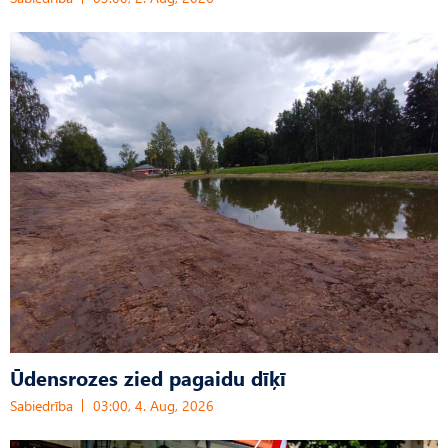
Ūdensrozes zied pagaidu dīķī
Sabiedrība
03:00, 4. Aug, 2026