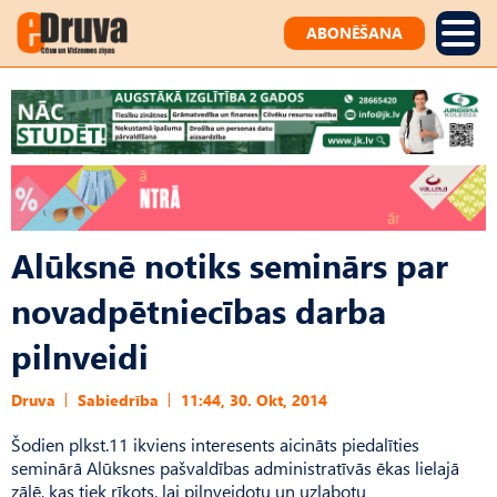
ABONĒŠANA
Alūksnē notiks seminārs par
novadpētniecības darba
pilnveidi
Druva
Sabiedrība
11:44, 30. Okt, 2014
Šodien plkst.11 ikviens interesents aicināts piedalīties
seminārā Alūksnes pašvaldības administratīvās ēkas lielajā
zālē, kas tiek rīkots, lai pilnveidotu un uzlabotu