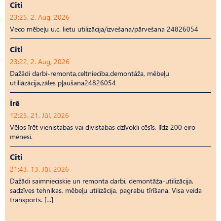
Citi
23:25, 2. Aug, 2026
Veco mēbeļu u.c. lietu utilizācija/izvešana/pārvešana 24826054
Citi
23:22, 2. Aug, 2026
Dažādi darbi-remonta,celtniecība,demontāža, mēbeļu
utiliāzācija,zāles pļaušana24826054
Īrē
12:25, 21. Jūl, 2026
Vēlos īrēt vienistabas vai divistabas dzīvokli cēsīs, līdz 200 eiro
mēnesī.
Citi
21:43, 13. Jūl, 2026
Dažādi saimnieciskie un remonta darbi, demontāža-utilizācija,
sadzīves tehnikas, mēbeļu utilizācija, pagrabu tīrīšana. Visa veida
transports. […]