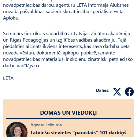
novadpētniecības darbu, aģentūru LETA informēja Alūksnes
novada pašvaldības sabiedrisko attiecību speciāliste Evita
Aploka.
Seminārs tiek rīkots sadarbībā ar Latvijas Zinātņu akadēmiju
un Rīgas Pedagoģijas un izglītības vadības akadēmiju. Tajā
piedalīties aicināts ikviens interesents, kas savā darbībā pēta
novada vēsturi, dokumentē, apkopo, publicē, izmanto
novadpētniecības materiālus, ir skolēnu zinātniski pētniecisko
darbu vadītājs u.c.
LETA
Dalies:
DOMAS UN VIEDOKĻI
Agnese Leiburga
Latviešu sievietes “parastais” 101 darbiņš