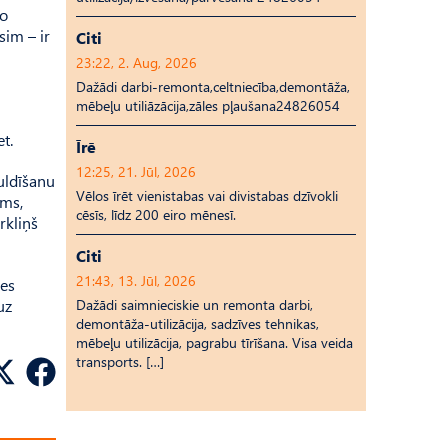
šo
sim – ir
Citi
23:22, 2. Aug, 2026
Dažādi darbi-remonta,celtniecība,demontāža,
mēbeļu utiliāzācija,zāles pļaušana24826054
t.
Īrē
12:25, 21. Jūl, 2026
uldīšanu
Vēlos īrēt vienistabas vai divistabas dzīvokli
ums,
cēsīs, līdz 200 eiro mēnesī.
rkliņš
Citi
21:43, 13. Jūl, 2026
mes
uz
Dažādi saimnieciskie un remonta darbi,
demontāža-utilizācija, sadzīves tehnikas,
mēbeļu utilizācija, pagrabu tīrīšana. Visa veida
transports. […]