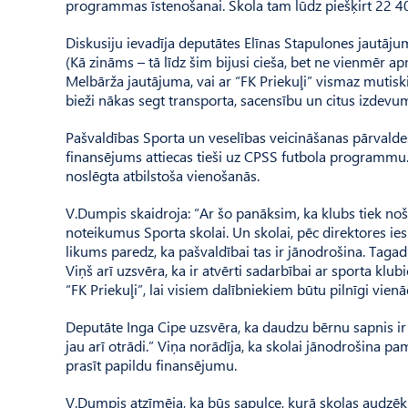
programmas īstenošanai. Skola tam lūdz piešķirt 22 40
Diskusiju ievadīja deputātes Elīnas Stapulones jautājum
(Kā zināms – tā līdz šim bijusi cieša, bet ne vienmēr a
Melbārža jautājuma, vai ar “FK Priekuļi” vismaz mutisk
bieži nākas segt transporta, sacensību un citus izdevum
Pašvaldības Sporta un veselības veicināšanas pārvalde
finansējums attiecas tieši uz CPSS futbola programmu. 
noslēgta atbilstoša vienošanās.
V.Dumpis skaidroja: “Ar šo panāksim, ka klubs tiek nošķi
noteikumus Sporta skolai. Un skolai, pēc direktores ies
likums paredz, ka pašvaldībai tas ir jānodrošina. Taga
Viņš arī uzsvēra, ka ir atvērti sadarbībai ar sporta kl
“FK Priekuļi”, lai visiem dalībniekiem būtu pilnīgi vien
Deputāte Inga Cipe uzsvēra, ka daudzu bērnu sapnis ir s
jau arī otrādi.” Viņa norādīja, ka skolai jānodrošina pa
prasīt papildu finansējumu.
V.Dumpis atzīmēja, ka būs sapulce, kurā skolas audzēkņ