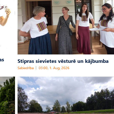
as
Stipras sievietes vēsturē un kājbumba
Sabiedrība
03:00, 1. Aug, 2026