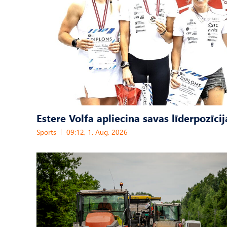
Estere Volfa apliecina savas līderpozīcij
Sports
09:12, 1. Aug, 2026