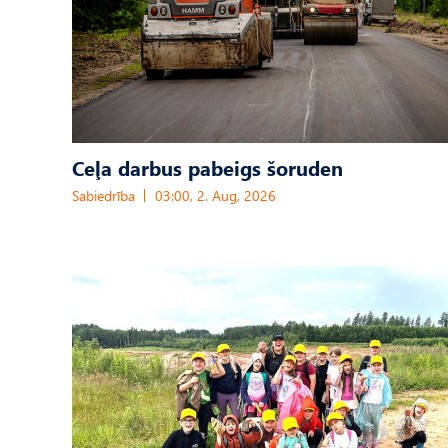
Ceļa darbus pabeigs šoruden
Sabiedrība
03:00, 2. Aug, 2026