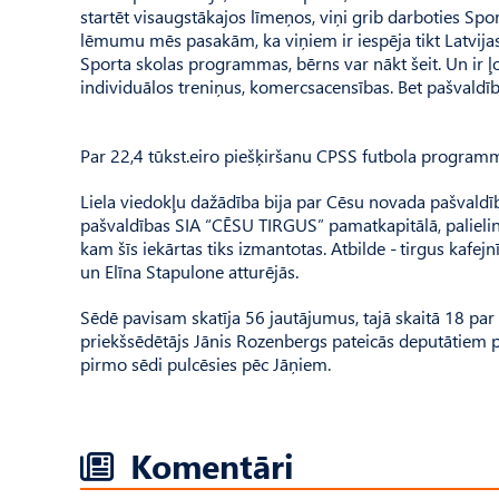
startēt visaugstākajos līmeņos, viņi grib darboties Spor
lēmumu mēs pasakām, ka viņiem ir iespēja tikt Latvijas
Sporta skolas programmas, bērns var nākt šeit. Un ir ļot
individuālos treniņus, komercsacensības. Bet paš­vald
Par 22,4 tūkst.eiro piešķiršanu CPSS futbola programm
Liela viedokļu dažādība bija par Cēsu novada pašvaldī
pašvaldības SIA “CĒSU TIRGUS” pamatkapitālā, palielin
kam šīs iekārtas tiks izmantotas. Atbilde - tirgus kafej
un Elīna Stapulone atturējās.
Sēdē pavisam skatīja 56 jautājumus, tajā skaitā 18 p
priekšsēdētājs Jānis Rozenbergs pateicās deputātiem p
pirmo sēdi pulcēsies pēc Jāņiem.
Komentāri