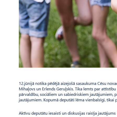
12.jūnijā notika pēdējā aizejošā sasaukuma Cēsu nova
Mihaļovs un Erlends Geruļskis. Tika lemts par attīstību
pārvaldību, sociāliem un sabiedriskiem jautājumiem, p
jautājumiem. Kopumā deputāti lēma vienbalsīgi, tikai 
Aktīvu deputātu iesaisti un diskusijas raisīja jautājum