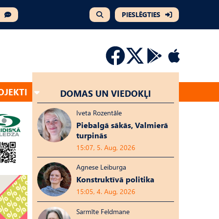
PIESLĒGTIES
OJEKTI
DOMAS UN VIEDOKĻI
Iveta Rozentāle
Piebalgā sākās, Valmierā
turpinās
15:07, 5. Aug, 2026
Agnese Leiburga
Konstruktīvā politika
15:05, 4. Aug, 2026
Sarmīte Feldmane