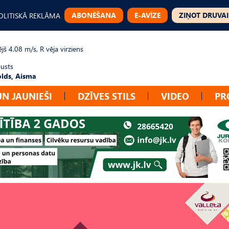
ABONĒŠANA
E-AVĪZE
ZIŅOT DRUVAI
OLITISKĀ REKLĀMA
jš 4.08 m/s, R vēja virziens
gusts
lds, Aisma
UN JAUNIEŠI
DZĪVES STILS
VIDEO
PR