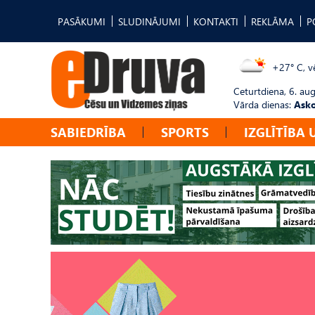
PASĀKUMI
SLUDINĀJUMI
KONTAKTI
REKLĀMA
P
+27° C, vē
Ceturtdiena, 6. au
Vārda dienas:
Asko
SABIEDRĪBA
SPORTS
IZGLĪTĪBA 