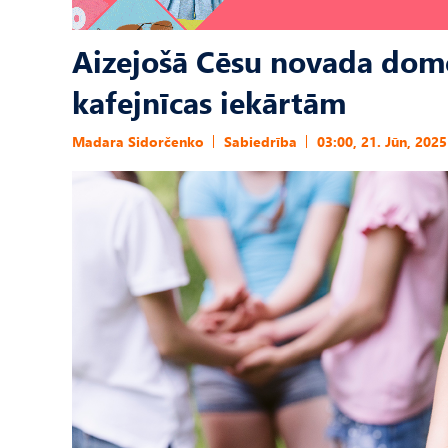
Aizejošā Cēsu novada dome
kafejnīcas iekārtām
Madara Sidorčenko
Sabiedrība
03:00, 21. Jūn, 2025