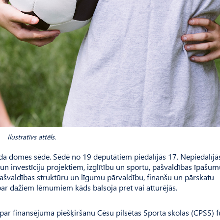
Ilustratīvs attēls.
da domes sēde. Sēdē no 19 deputātiem piedalījās 17. Nepiedalījā
 un investīciju projektiem, izglītību un sportu, pašvaldības īpašu
ašvaldības struktūru un līgumu pārvaldību, finanšu un pārskatu
par dažiem lēmumiem kāds balsoja pret vai atturējās.
s par finansējuma piešķiršanu Cēsu pilsētas Sporta skolas (CPSS) 