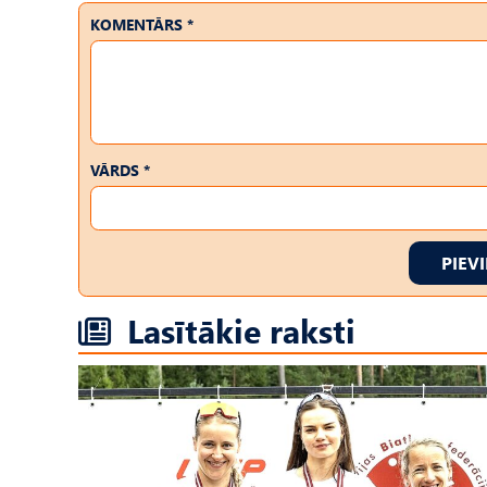
KOMENTĀRS *
VĀRDS *
PIEV
Lasītākie raksti