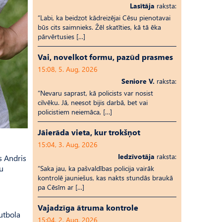
Lasītāja
raksta:
“Labi, ka beidzot kādreizējai Cēsu pienotavai
būs cits saimnieks. Žēl skatīties, kā tā ēka
pārvērtusies […]
Vai, novelkot formu, pazūd prasmes
15:08, 5. Aug, 2026
Seniore V.
raksta:
“Nevaru saprast, kā policists var nosist
cilvēku. Jā, neesot bijis darbā, bet vai
policistiem neiemāca, […]
Jāierāda vieta, kur trokšņot
15:04, 3. Aug, 2026
Iedzīvotāja
raksta:
s Andris
mu
“Saka jau, ka pašvaldības policija vairāk
kontrolē jauniešus, kas nakts stundās braukā
pa Cēsīm ar […]
Vajadzīga ātruma kontrole
futbola
15:04, 2. Aug, 2026