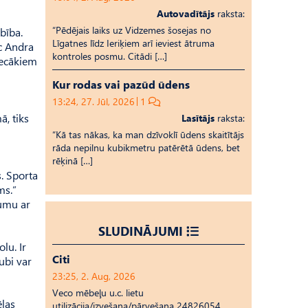
Autovadītājs
raksta:
“Pēdējais laiks uz Vid­ze­mes šosejas no
bība.
Līgatnes līdz Ieriķiem arī ieviest ātruma
ēc Andra
kontroles posmu. Citādi […]
vecākiem
Kur rodas vai pazūd ūdens
13:24, 27. Jūl, 2026
1
ā, tiks
Lasītājs
raksta:
“Kā tas nākas, ka man dzīvoklī ūdens skaitītājs
rāda nepilnu kubikmetru patērētā ūdens, bet
rēķinā […]
s. Sporta
ms.”
gumu ar
SLUDINĀJUMI
lu. Ir
Citi
ubi var
23:25, 2. Aug, 2026
Veco mēbeļu u.c. lietu
ēlas
utilizācija/izvešana/pārvešana 24826054