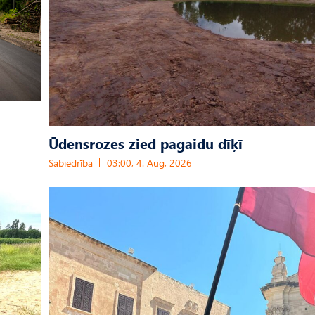
Ūdensrozes zied pagaidu dīķī
Sabiedrība
03:00, 4. Aug, 2026