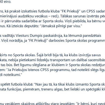
0 eiro.
s, kā praksē izskatīsies futbola kluba “FK Priekuļi” un CPSS sadar
pmierinājusi audzēkņu vecākus – red.). Tālākas sarunas izvērtās p
i ir pārrunāta sadarbība ar Sporta skolu. Viņš piebilda, ka bērnu 
us. Kā izteicās deputāts: “Jāmaksā pilnīgi par visu.”
s vadītājs Viesturs Dumpis paskaidroja, ka lēmumā paredzētais
Viņš norādīja, ja “FK Priekuļi” darbosies Sporta skolas programm
rts no Sporta skolas. Šajā brīdī bija tā, ka klubs izvirzīja savus
kata, nebija pietiekami līdzekļu transportam un dalībai sacensībā
d tas būs. Bet līgumu slēgšana ar klubiem ir Sporta skolas redzēju
ubiem: “Ja Priekuļos īstenos CPSS programmu, tad noteikti slēgs lī
ādi noteikumi.”
pēlēt futbola klubā: “Nav jau tā, ka tikai klubs izmanto Sporta sko
mata funkcijas, piemēram, treneru algas, bet lielāki un spēcīgāki kl
u vecākiem skaidros atšķirību starp iespējām: “Ir bērni, kuri nev