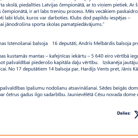
ta skolā, piedalīties Latvijas čempionātā, ar to viņiem pietiek. Ar 
 čempionātā, ir arī labs treniņu process. Mēs vecākiem paskaidro
i labi klubi, kuros var darboties. Klubs dod papildu iespējas –
ībai jānodrošina sporta skolas pamatpiedāvājums.”
as īstenošanai balsoja 16 deputāti, Andris Melbārdis balsoja pre
bas kustamās mantas – kafejnīcas iekārtu – 5 640 eiro vērtībā ieg
ot pašvaldībai piederošo kapitāla daļu vērtību. Izskanēja jautāj
nīcai. No 17 deputātiem 14 balsoja par, Hardijs Vents pret, Jānis Kā
ar paš­valdības īpašumu nodošanu atsavināšanai. Sēdes beigās do
ar četrus gadus ilgo sadarbību. Jaunievēlē­tā Cēsu novada dome 
Dalies: