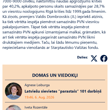
7000-9000 cilvēku, naktsmītņu naudas apgrozījums krities
par 40,2%, apkalpoto personu skaits samazinājies par 28,7%
un viesnīcu noslogojums Rīgā krities līdz 1999.gada līmenim.
Kā ziņots, premjers Valdis Dombrovskis (JL) iepriekš atzinis,
ka tiek vērtēta iespēja piemērot samazināto PVN viesnīcu
pakalpojumiem. Tāpat tiek vērtēta iespēja piemērot
samazināto PVN apkurei izmantojamai malkai, grāmatām, kā
arī tiek vērtēta iespēja pagarināt samazināto PVN likmi
drukātajiem medijiem. Taču, lai šādu lēmumu pieņemtu,
nepieciešama vienošanās ar Starptautisko Valūtas fondu.
Dalies:
DOMAS UN VIEDOKĻI
Agnese Leiburga
Latviešu sievietes “parastais” 101 darbiņš
19:46, 6. Aug, 2026
Iveta Rozentāle