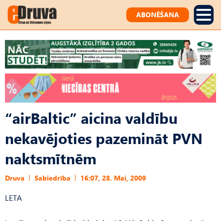
ABONĒŠANA
“airBaltic” aicina valdību
nekavējoties pazemināt PVN
naktsmītnēm
Druva
Sabiedrība
16:07, 28. Mai, 2009
LETA