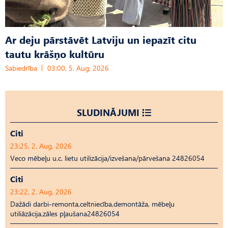
Ar deju pārstāvēt Latviju un iepazīt citu
tautu krāšņo kultūru
Sabiedrība
03:00, 5. Aug, 2026
SLUDINĀJUMI
Citi
23:25, 2. Aug, 2026
Veco mēbeļu u.c. lietu utilizācija/izvešana/pārvešana 24826054
Citi
23:22, 2. Aug, 2026
Dažādi darbi-remonta,celtniecība,demontāža, mēbeļu
utiliāzācija,zāles pļaušana24826054