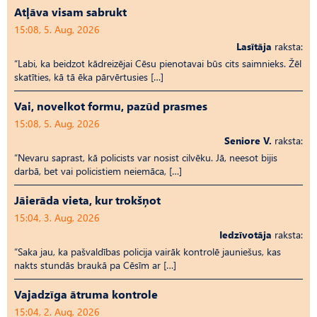
Atļāva visam sabrukt
15:08, 5. Aug, 2026
Lasītāja
raksta:
“Labi, ka beidzot kādreizējai Cēsu pienotavai būs cits saimnieks. Žēl
skatīties, kā tā ēka pārvērtusies […]
Vai, novelkot formu, pazūd prasmes
15:08, 5. Aug, 2026
Seniore V.
raksta:
“Nevaru saprast, kā policists var nosist cilvēku. Jā, neesot bijis
darbā, bet vai policistiem neiemāca, […]
Jāierāda vieta, kur trokšņot
15:04, 3. Aug, 2026
Iedzīvotāja
raksta:
“Saka jau, ka pašvaldības policija vairāk kontrolē jauniešus, kas
nakts stundās braukā pa Cēsīm ar […]
Vajadzīga ātruma kontrole
15:04, 2. Aug, 2026