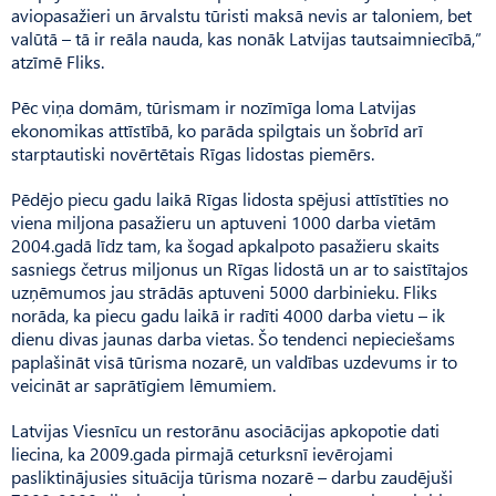
aviopasažieri un ārvalstu tūristi maksā nevis ar taloniem, bet
valūtā – tā ir reāla nauda, kas nonāk Latvijas tautsaimniecībā,”
atzīmē Fliks.
Pēc viņa domām, tūrismam ir nozīmīga loma Latvijas
ekonomikas attīstībā, ko parāda spilgtais un šobrīd arī
starptautiski novērtētais Rīgas lidostas piemērs.
Pēdējo piecu gadu laikā Rīgas lidosta spējusi attīstīties no
viena miljona pasažieru un aptuveni 1000 darba vietām
2004.gadā līdz tam, ka šogad apkalpoto pasažieru skaits
sasniegs četrus miljonus un Rīgas lidostā un ar to saistītajos
uzņēmumos jau strādās aptuveni 5000 darbinieku. Fliks
norāda, ka piecu gadu laikā ir radīti 4000 darba vietu – ik
dienu divas jaunas darba vietas. Šo tendenci nepieciešams
paplašināt visā tūrisma nozarē, un valdības uzdevums ir to
veicināt ar saprātīgiem lēmumiem.
Latvijas Viesnīcu un restorānu asociācijas apkopotie dati
liecina, ka 2009.gada pirmajā ceturksnī ievērojami
pasliktinājusies situācija tūrisma nozarē – darbu zaudējuši