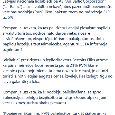
Latvijas nacionālā lidsabiedrība AS “Air Baltic Corporation”
(“airBaltic”) aicina valdību nekavējoties pazemināt pievienotās
vērtības nodokļa (PVN) likmi naktsmītnēm no pašreizējā 21%
uz 5%.
Kompānija uzskata, ka tas palīdzētu Latvijai piesaistīt papildu
ārvalstu tūristus, nodrošinātu darba vietas nozarē
strādājošiem un, eksportējot tūrisma pakalpojumus, dotu
papildu līdzekļus tautsaimniecībā, aģentūru LETA informēja
uzņēmumā.
“airBaltic” prezidents un izpilddirektors Bertolts Fliks atzīmē,
ka pāris mēnešos, kopš ieviesta jaunā 21% PVN likme
viesnīcu pakalpojumiem, tūrisma nozare ir cietusi, jo daudzi
tūristi, zinot vietējās augstās cenas, izvēlējušies izslēgt Rīgu no
savu galamērķu loka.
Kompānija uzskata, ka šī nodokļu palielināšana īsā sprīdī
apliecinājusi pilnīgu bezjēdzību un, atgriežoties atpakaļ pie
vecās likmes, tūristu skaits pieaugtu.
“Kopējie ienākumi no PVN palielinātos, turklāt jāatceras, ka