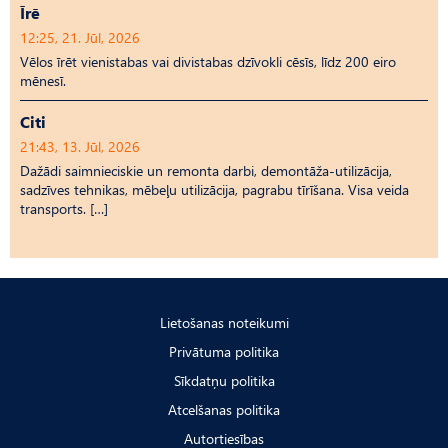
Īrē
12:25, 21. Jūl, 2026
Vēlos īrēt vienistabas vai divistabas dzīvokli cēsīs, līdz 200 eiro
mēnesī.
Citi
21:43, 13. Jūl, 2026
Dažādi saimnieciskie un remonta darbi, demontāža-utilizācija,
sadzīves tehnikas, mēbeļu utilizācija, pagrabu tīrīšana. Visa veida
transports. […]
Lietošanas noteikumi
Privātuma politika
Sīkdatņu politika
Atcelšanas politika
Autortiesības