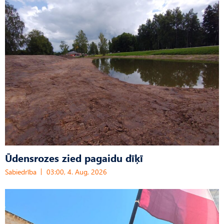
Ūdensrozes zied pagaidu dīķī
Sabiedrība
03:00, 4. Aug, 2026