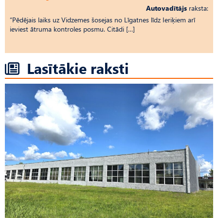
Autovadītājs
raksta:
“Pēdējais laiks uz Vid­ze­mes šosejas no Līgatnes līdz Ieriķiem arī
ieviest ātruma kontroles posmu. Citādi […]
Lasītākie raksti