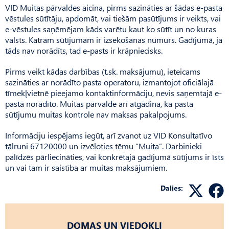
VID Muitas pārvaldes aicina, pirms sazināties ar šādas e-pasta
vēstules sūtītāju, apdomāt, vai tiešām pasūtījums ir veikts, vai
e-vēstules saņēmējam kāds varētu kaut ko sūtīt un no kuras
valsts. Katram sūtījumam ir izsekošanas numurs. Gadījumā, ja
tāds nav norādīts, tad e-pasts ir krāpniecisks.
Pirms veikt kādas darbības (t.sk. maksājumu), ieteicams
sazināties ar norādīto pasta operatoru, izmantojot oficiālajā
tīmekļvietnē pieejamo kontaktinformāciju, nevis saņemtajā e-
pastā norādīto. Muitas pārvalde arī atgādina, ka pasta
sūtījumu muitas kontrole nav maksas pakalpojums.
Informāciju iespējams iegūt, arī zvanot uz VID Konsultatīvo
tālruni 67120000 un izvēloties tēmu “Muita”. Darbinieki
palīdzēs pārliecināties, vai konkrētajā gadījumā sūtījums ir īsts
un vai tam ir saistība ar muitas maksājumiem.
Dalies:
DOMAS UN VIEDOKĻI