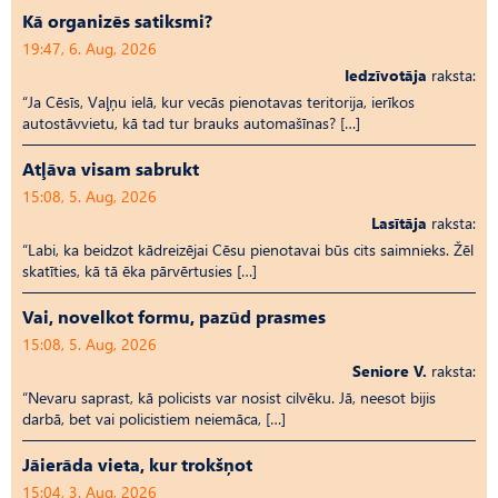
Kā organizēs satiksmi?
19:47, 6. Aug, 2026
Iedzīvotāja
raksta:
“Ja Cēsīs, Vaļņu ielā, kur vecās pienotavas teritorija, ierīkos
autostāvvietu, kā tad tur brauks automašīnas? […]
Atļāva visam sabrukt
15:08, 5. Aug, 2026
Lasītāja
raksta:
“Labi, ka beidzot kādreizējai Cēsu pienotavai būs cits saimnieks. Žēl
skatīties, kā tā ēka pārvērtusies […]
Vai, novelkot formu, pazūd prasmes
15:08, 5. Aug, 2026
Seniore V.
raksta:
“Nevaru saprast, kā policists var nosist cilvēku. Jā, neesot bijis
darbā, bet vai policistiem neiemāca, […]
Jāierāda vieta, kur trokšņot
15:04, 3. Aug, 2026