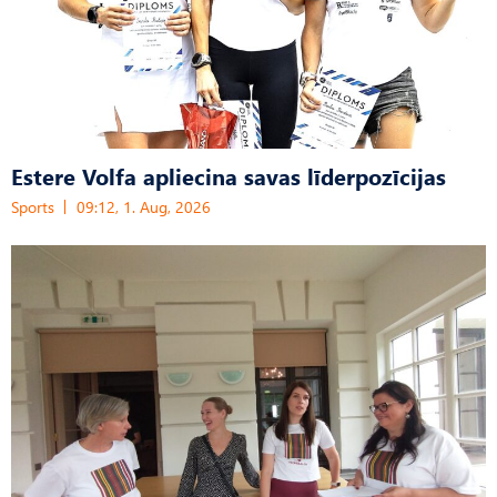
Estere Volfa apliecina savas līderpozīcijas
Sports
09:12, 1. Aug, 2026