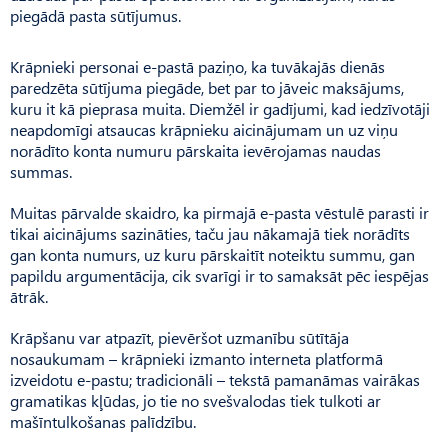
piegādā pasta sūtījumus.
Krāpnieki personai e-pastā paziņo, ka tuvākajās dienās
paredzēta sūtījuma piegāde, bet par to jāveic maksājums,
kuru it kā pieprasa muita. Diemžēl ir gadījumi, kad iedzīvotāji
neapdomīgi atsaucas krāpnieku aicinājumam un uz viņu
norādīto konta numuru pārskaita ievērojamas naudas
summas.
Muitas pārvalde skaidro, ka pirmajā e-pasta vēstulē parasti ir
tikai aicinājums sazināties, taču jau nākamajā tiek norādīts
gan konta numurs, uz kuru pārskaitīt noteiktu summu, gan
papildu argumentācija, cik svarīgi ir to samaksāt pēc iespējas
ātrāk.
Krāpšanu var atpazīt, pievēršot uzmanību sūtītāja
nosaukumam – krāpnieki izmanto interneta platformā
izveidotu e-pastu; tradicionāli – tekstā pamanāmas vairākas
gramatikas kļūdas, jo tie no svešvalodas tiek tulkoti ar
mašīntulkošanas palīdzību.