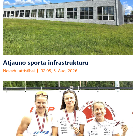
Atjauno sporta infrastruktūru
Novadu attīstībai
02:05, 5. Aug, 2026