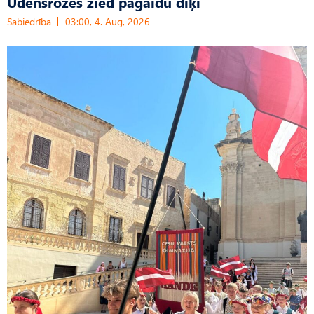
Ūdensrozes zied pagaidu dīķī
Sabiedrība
03:00, 4. Aug, 2026