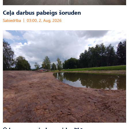
Ceļa darbus pabeigs šoruden
Sabiedrība
03:00, 2. Aug, 2026