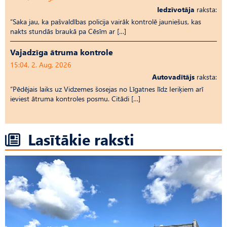
Iedzīvotāja
raksta:
“Saka jau, ka pašvaldības policija vairāk kontrolē jauniešus, kas
nakts stundās braukā pa Cēsīm ar […]
Vajadzīga ātruma kontrole
15:04, 2. Aug, 2026
Autovadītājs
raksta:
“Pēdējais laiks uz Vid­ze­mes šosejas no Līgatnes līdz Ieriķiem arī
ieviest ātruma kontroles posmu. Citādi […]
Lasītākie raksti