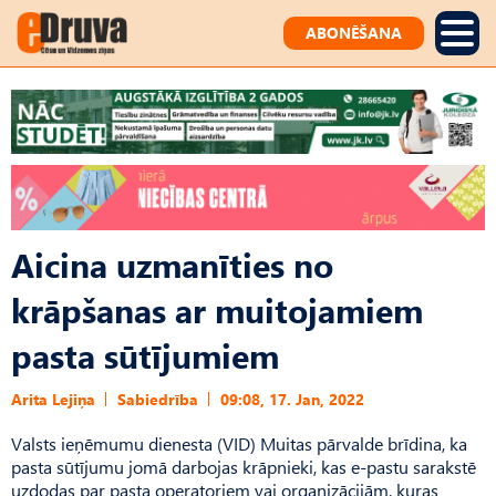
ABONĒŠANA
Aicina uzmanīties no
krāpšanas ar muitojamiem
pasta sūtījumiem
Arita Lejiņa
Sabiedrība
09:08, 17. Jan, 2022
Valsts ieņēmumu dienesta (VID) Muitas pārvalde brīdina, ka
pasta sūtījumu jomā darbojas krāpnieki, kas e-pastu sarakstē
uzdodas par pasta operatoriem vai organizācijām, kuras