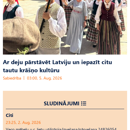
Ar deju pārstāvēt Latviju un iepazīt citu
tautu krāšņo kultūru
Sabiedrība
03:00, 5. Aug, 2026
SLUDINĀJUMI
Citi
23:25, 2. Aug, 2026
Veco mēbeļu u.c. lietu utilizācija/izvešana/pārvešana 24826054