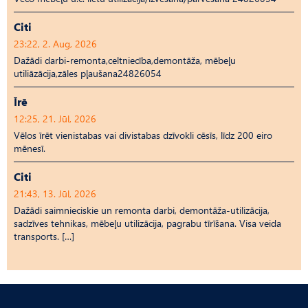
Citi
23:22, 2. Aug, 2026
Dažādi darbi-remonta,celtniecība,demontāža, mēbeļu
utiliāzācija,zāles pļaušana24826054
Īrē
12:25, 21. Jūl, 2026
Vēlos īrēt vienistabas vai divistabas dzīvokli cēsīs, līdz 200 eiro
mēnesī.
Citi
21:43, 13. Jūl, 2026
Dažādi saimnieciskie un remonta darbi, demontāža-utilizācija,
sadzīves tehnikas, mēbeļu utilizācija, pagrabu tīrīšana. Visa veida
transports. […]